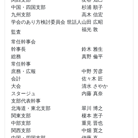
中国・四国支部
杉浦 順子
九州支部
高木 信宏
学会のあり方検討委員会 世話人
山田 広昭
福光 敦
監査
常任幹事会
幹事長
鈴木 雅生
総務
真野 倫平
常任幹事
庶務・広報
中野 芳彦
会計
佐々木 匠
大会
清水 さやか
スタージュ
内藤 真奈
支部代表幹事
北海道・東北支部
翠川 博之
関東支部
榎本 恵子
中部支部
重見 晋也
関西支部
中畑 寛之
中国・四国支部
伊藤 直