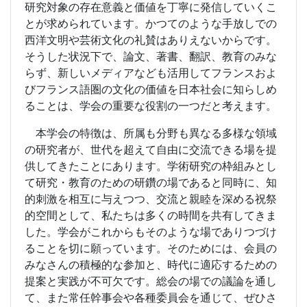
研究対象の存在意義と価値を丁寧に発信していくこ
とが求められています。かつてのような手放しでの
西洋文明や芸術文化の礼賛はありえないからです。
そうした状況下で、論文、著書、翻訳、教育のみな
らず、新しいメディアなども活用してフランスおよ
びフランス語圏の文化の価値を日本社会に知らしめ
ることは、学会の重要な役割の一つだと考えます。
本学会の特徴は、所属も分野も異なる多様な領域
の研究者が、世代を超えて自由に交流できる場を提
供してきたことにあります。学術研究の枠組みとし
て研究・教育のための研鑽の場であると同時に、知
的刺激を相互に与えつつ、交流と親睦を深める祝祭
的空間として、私たちは多くの時間を共有してきま
した。学会がこれからもそのような場でありつづけ
ることを切に願っています。そのためには、会員の
みなさんの積極的な参加と、時代に適応するための
提案と実践が不可欠です。総会の場での議論を通し
て、また常任幹事会や各種委員会を通じて、ぜひさ