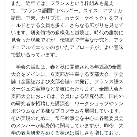
また、近年では、フランスという枠組みも超え
て、“フランス語圏”（ベルギー、スイス、アフリカ
諸国、中東、カリブ海、カナダ・ケベック）をフィ
ールドとする会員も多く、さらなる広がりを見せて
います。研究領域の多様化と越境は、時代の趨勢に
見合った現象ですが、伝統的で堅実な研究と、アク
チュアルでエッジのきいたアプローチが、よい意味
で競い合っています。
学会の活動は、春と秋に開催される年2回の全国
大会をメインに、６支部が主宰する支部大会、学会
誌（全国誌および支部会誌）の発行、フランス語ス
タージュの実施など多岐にわたります。全国大会と
支部大会においては、会員による研究発表、国内外
の研究者を招聘した講演会、ワークショップやシン
ポジウムなど多様なプログラムを展開しています。
その実現のために、常任幹事会を中心に各種委員会
のメンバーが献身的に関与していますが、昨今、大
学の教育研究をめぐる状況は厳しさを増しており、