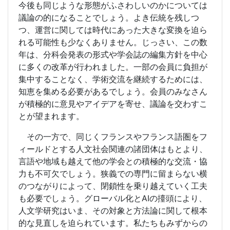
今後も同じような形態がふさわしいのかについては
議論の的になることでしょう。よき伝統を残しつ
つ、運営に関しては時代にあった大きな変換を迫ら
れる可能性も少なくありません。じっさい、この数
年は、分科会発表の形式や学会誌の編集方針を中心
に多くの改革が行われました。一部の会員に負担が
集中することなく、学術交流を継続するためには、
知恵を集める必要があるでしょう。会員のみなさん
が積極的に意見やアイデアを寄せ、議論を交わすこ
とが望まれます。
その一方で、同じくフランスやフランス語圏をフ
ィールドとする人文社会関連の諸団体はもとより、
言語や地域も越えて他の学会との積極的な交流・協
力も不可欠でしょう。狭義での専門に留まらない横
のつながりによって、閉鎖性を乗り越えていく工夫
も必要でしょう。グローバル化とAIの擡頭により、
人文学研究はいま、その対象と方法論に関して根本
的な見直しを迫られています。私たちもみずからの