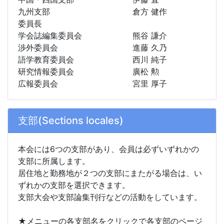
九州支部
倉方 健作
委員長
学会誌編集委員会
熊谷 謙介
渉外委員会
進藤 久乃
語学教育委員会
西川 純子
研究情報委員会
廣松 勲
広報委員会
宮里 厚子
支部(Sections locales)
本会には6つの支部があり、会員は必ずいずれかの
支部に所属します。
居住地と勤務地が２つの支部にまたがる場合は、い
ずれかの支部を選択できます。
支部大会や支部論集刊行などの活動をしています。
★メニューの各支部名をクリックで各支部のページ