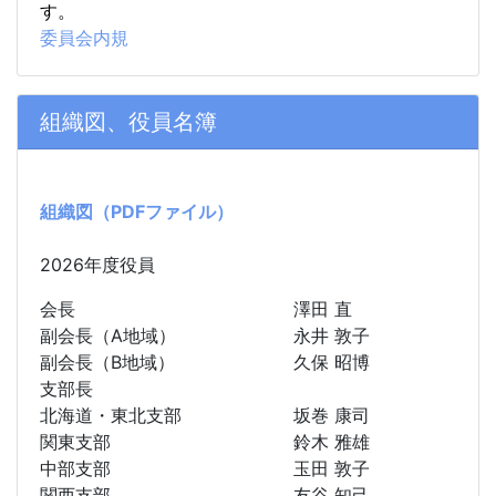
す。
委員会内規
組織図、役員名簿
組織図（PDFファイル）
2026年度役員
会長
澤田 直
副会長（A地域）
永井 敦子
副会長（B地域）
久保 昭博
支部長
北海道・東北支部
坂巻 康司
関東支部
鈴木 雅雄
中部支部
玉田 敦子
関西支部
友谷 知己