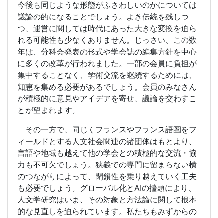
今後も同じような形態がふさわしいのかについては
議論の的になることでしょう。よき伝統を残しつ
つ、運営に関しては時代にあった大きな変換を迫ら
れる可能性も少なくありません。じっさい、この数
年は、分科会発表の形式や学会誌の編集方針を中心
に多くの改革が行われました。一部の会員に負担が
集中することなく、学術交流を継続するためには、
知恵を集める必要があるでしょう。会員のみなさん
が積極的に意見やアイデアを寄せ、議論を交わすこ
とが望まれます。
その一方で、同じくフランスやフランス語圏をフ
ィールドとする人文社会関連の諸団体はもとより、
言語や地域も越えて他の学会との積極的な交流・協
力も不可欠でしょう。狭義での専門に留まらない横
のつながりによって、閉鎖性を乗り越えていく工夫
も必要でしょう。グローバル化とAIの擡頭により、
人文学研究はいま、その対象と方法論に関して根本
的な見直しを迫られています。私たちもみずからの