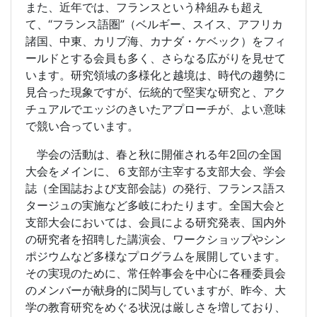
また、近年では、フランスという枠組みも超え
て、“フランス語圏”（ベルギー、スイス、アフリカ
諸国、中東、カリブ海、カナダ・ケベック）をフィ
ールドとする会員も多く、さらなる広がりを見せて
います。研究領域の多様化と越境は、時代の趨勢に
見合った現象ですが、伝統的で堅実な研究と、アク
チュアルでエッジのきいたアプローチが、よい意味
で競い合っています。
学会の活動は、春と秋に開催される年2回の全国
大会をメインに、６支部が主宰する支部大会、学会
誌（全国誌および支部会誌）の発行、フランス語ス
タージュの実施など多岐にわたります。全国大会と
支部大会においては、会員による研究発表、国内外
の研究者を招聘した講演会、ワークショップやシン
ポジウムなど多様なプログラムを展開しています。
その実現のために、常任幹事会を中心に各種委員会
のメンバーが献身的に関与していますが、昨今、大
学の教育研究をめぐる状況は厳しさを増しており、