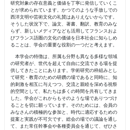
研究対象の存在意義と価値を丁寧に発信していくこ
とが求められています。かつてのような手放しでの
西洋文明や芸術文化の礼賛はありえないからです。
そうした状況下で、論文、著書、翻訳、教育のみな
らず、新しいメディアなども活用してフランスおよ
びフランス語圏の文化の価値を日本社会に知らしめ
ることは、学会の重要な役割の一つだと考えます。
本学会の特徴は、所属も分野も異なる多様な領域
の研究者が、世代を超えて自由に交流できる場を提
供してきたことにあります。学術研究の枠組みとし
て研究・教育のための研鑽の場であると同時に、知
的刺激を相互に与えつつ、交流と親睦を深める祝祭
的空間として、私たちは多くの時間を共有してきま
した。学会がこれからもそのような場でありつづけ
ることを切に願っています。そのためには、会員の
みなさんの積極的な参加と、時代に適応するための
提案と実践が不可欠です。総会の場での議論を通し
て、また常任幹事会や各種委員会を通じて、ぜひさ