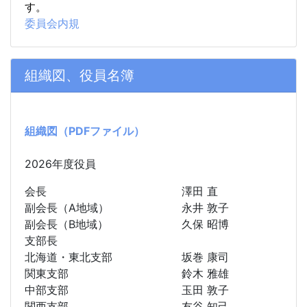
す。
委員会内規
組織図、役員名簿
組織図（PDFファイル）
2026年度役員
会長
澤田 直
副会長（A地域）
永井 敦子
副会長（B地域）
久保 昭博
支部長
北海道・東北支部
坂巻 康司
関東支部
鈴木 雅雄
中部支部
玉田 敦子
関西支部
友谷 知己