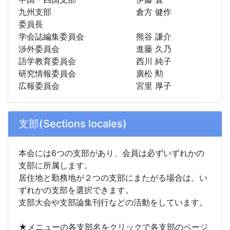
九州支部
倉方 健作
委員長
学会誌編集委員会
熊谷 謙介
渉外委員会
進藤 久乃
語学教育委員会
西川 純子
研究情報委員会
廣松 勲
広報委員会
宮里 厚子
支部(Sections locales)
本会には6つの支部があり、会員は必ずいずれかの
支部に所属します。
居住地と勤務地が２つの支部にまたがる場合は、い
ずれかの支部を選択できます。
支部大会や支部論集刊行などの活動をしています。
★メニューの各支部名をクリックで各支部のページ