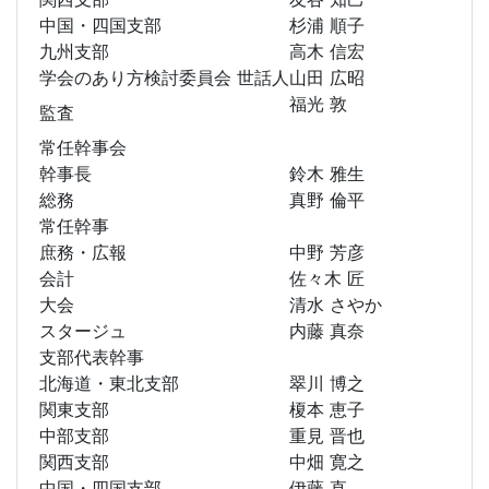
中国・四国支部
杉浦 順子
九州支部
高木 信宏
学会のあり方検討委員会 世話人
山田 広昭
福光 敦
監査
常任幹事会
幹事長
鈴木 雅生
総務
真野 倫平
常任幹事
庶務・広報
中野 芳彦
会計
佐々木 匠
大会
清水 さやか
スタージュ
内藤 真奈
支部代表幹事
北海道・東北支部
翠川 博之
関東支部
榎本 恵子
中部支部
重見 晋也
関西支部
中畑 寛之
中国・四国支部
伊藤 直