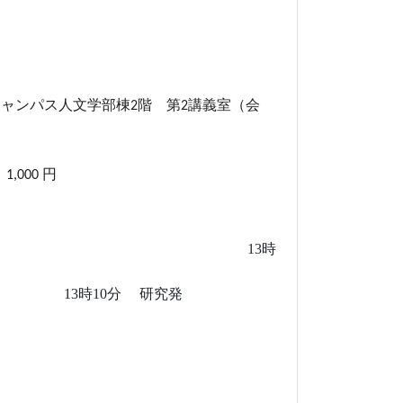
土）
キャンパス人文学部棟
階 第
講義室（会
2
2
）
：
円
1,000
室）
13
時
拶
13
時
10
分
研究発
史、栄誉』