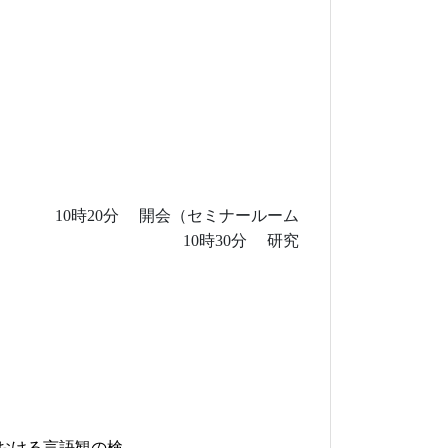
）
10
時2
0
分
開会（
セミナールーム
校挨拶
10
時3
0
分
研究
表
おける言語観の検