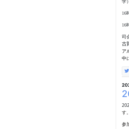
16
16
司
古
ア
中
20
20
す
参