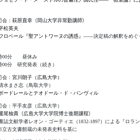
司会：
萩原直幸（岡山大学
非常勤講師
）
平松英夫
フロベール『聖アントワーヌの誘惑』
――
決定稿の解釈をめぐ
時0
0
分
昼休み
時0
0
分
研究発表（
司会：
宮川朗子（広島大学）
水まさ志（鳥取大学）
ボードレールとテオドール・ド・バンヴィル
司会：平手友彦（広島大学）
蘆尾柚貴（広島大学大学院博士後期課程）
書誌文献学者レオン・ゴーティエ（
1832-1897
）による『ロラン
市立古文書館蔵の未発表史料を基に