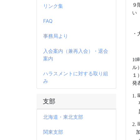
９
リンク集
い
FAQ
・
事務局より
入会案内（兼再入会）・退会
案内
10
ル
ハラスメントに対する取り組
１
み
1.
支部
平
北海道・東北支部
2.
関東支部
加