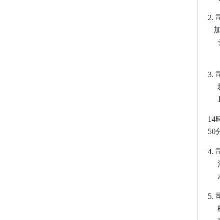
2.
加
ジ
―
3.
坂
1
14
50
4
.
清
ボ
5.
櫻