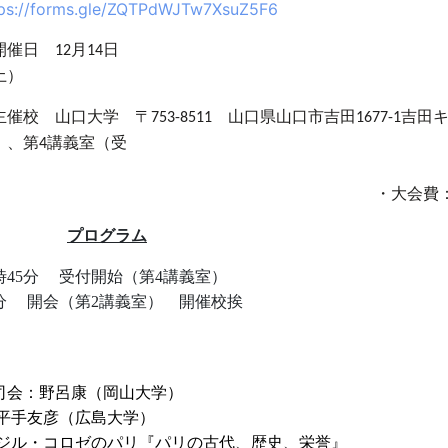
tps://forms.gle/ZQTPdWJTw7XsuZ5F6
開催日
月
日
12
14
（
主催校 山口大学 〒
山口県山口市吉田
吉田
753-8511
1677-1
）、第
講義室（受
4
付
・大会費
プログラム
時
45
分
受付開始（第
4
講義
分
開会（第
2
講義室） 開催校挨
表
司会：野呂康（岡山大学）
手友彦（広島大学）
ジル・コロゼのパリ『パリの古代、歴