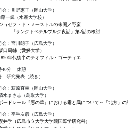
司会：川野惠子（
岡山
大学）
藤一輝（水産大学校）
ョゼフ・ド・メーストルの未開／野蛮
―『サンクトペテルブルク夜話』第
2
話の
司会：宮川朗子（広島大学）
口周輔（愛媛大学）
850
年代後半のテオフィ
時
40
分
休
分
研究発表（続
司会：萩原直幸（岡山大学）
水まさ志（鳥取大学）
ードレール『悪の華』における霧と靄について
～「
司会：平手友彦（広島大学）
井学（広島市立大学大学院国際学研究科）