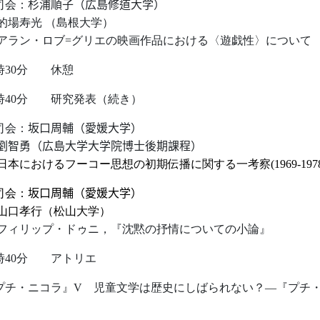
司会：
杉浦順子（広島修道大学）
的場寿光
（島根大学）
アラン・ロブ
=
グリエの映画作品における〈遊戯性〉について
時3
0
分 
時4
0
分
研究発表（続き）
司会：
坂口周輔（愛媛大学）
劉智勇
（広島大学大学院博士後期課程）
日本におけるフーコー思想の初期伝播に関する一考察
(
1969-197
司会：
坂口周輔（愛媛大学）
山口孝行（松山大学）
フィリップ・ドゥニ，『沈黙の抒情についての小論』
時4
0
分
アトリエ
プチ・ニコラ
』
V
児童文学は歴史にしばられない？
―
『プチ