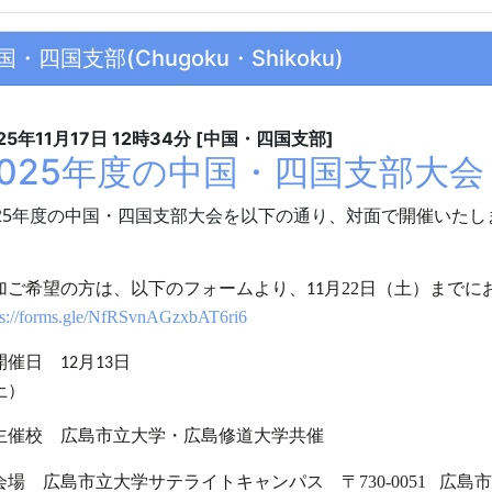
国・四国支部(Chugoku・Shikoku)
25年11月17日
12時34分
[中国・四国支部]
2025年度の中国・四国支部大会
25
年度の中国・四国支部大会を以下の通り、対面で
開催いたし
。
加ご希望の方は、以下のフォームより、
月22
日（土）までに
11
ps://forms.gle/NfRSvnAGzxbAT6ri6
開催日
月
日
12
13
（
主催校 広島市立大学・広島修道大学共催
会場
広島市立大学サテライトキャンパス
〒
730-0051
広島市