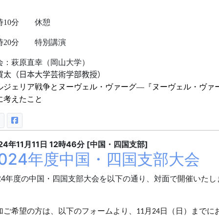
学）
時1
0
分
休憩
時2
0
分 特別
講
会：
萩原直幸（岡山大学）
賀太（日本大学芸術学部教授）
ルジェリア戦争とヌーヴェル・ヴァーグ
―
『ヌーヴェル・ヴァ
に考えたこと
24年11月11日
12時46分
[中国・四国支部]
2024年度中国・四国支部大会
24
年度の中国・四国支部大会を以下の通り、対面で
開催いたし
。
加ご希望の方は、以下のフォームより、
月
日（日）までに
11
24