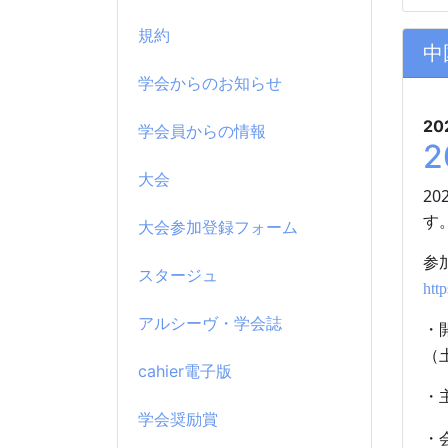
規約
中
学会からのお知らせ
20
学会員からの情報
大会
20
す
大会参加登録フォーム
参
スタージュ
htt
アルシーヴ・学会誌
・
cahier電子版
・
学会奨励賞
・