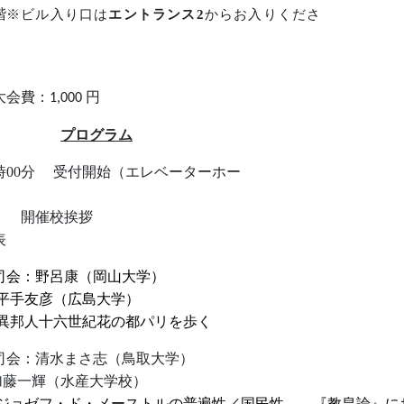
階
※ビル入り口は
エントランス
2
からお入りくださ
大会費：
円
1,000
プログラム
時00分
受付開始（
エレベーターホー
） 開催
発
司会：野呂康（岡山大学）
手友彦（広島大学）
異邦人十六世紀花の都パリを歩く
司会：
清水まさ志（鳥取大学）
藤一輝（水産大学校）
ジョゼフ・ド・メーストルの普遍性／国民性
――
『教皇論』に