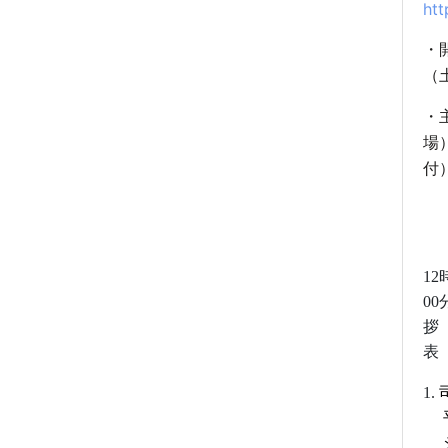
ht
・
・
場
12
00
1.
平