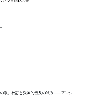
っ
続き）
の歌』校訂と愛国的普及の試み
――
アンジ