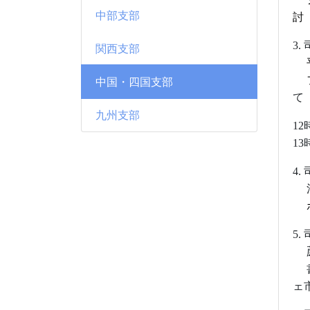
中部支部
討
3.
関西支部
中国・四国支部
て
九州支部
12
13
4
.
清
5.
ェ