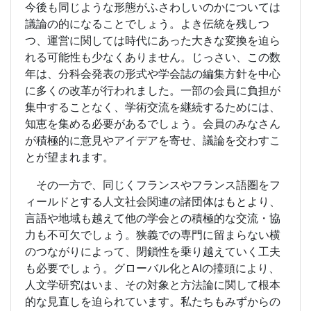
今後も同じような形態がふさわしいのかについては
議論の的になることでしょう。よき伝統を残しつ
つ、運営に関しては時代にあった大きな変換を迫ら
れる可能性も少なくありません。じっさい、この数
年は、分科会発表の形式や学会誌の編集方針を中心
に多くの改革が行われました。一部の会員に負担が
集中することなく、学術交流を継続するためには、
知恵を集める必要があるでしょう。会員のみなさん
が積極的に意見やアイデアを寄せ、議論を交わすこ
とが望まれます。
その一方で、同じくフランスやフランス語圏をフ
ィールドとする人文社会関連の諸団体はもとより、
言語や地域も越えて他の学会との積極的な交流・協
力も不可欠でしょう。狭義での専門に留まらない横
のつながりによって、閉鎖性を乗り越えていく工夫
も必要でしょう。グローバル化とAIの擡頭により、
人文学研究はいま、その対象と方法論に関して根本
的な見直しを迫られています。私たちもみずからの