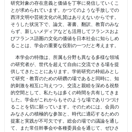
研究対象の存在意義と価値を丁寧に発信していくこ
とが求められています。かつてのような手放しでの
西洋文明や芸術文化の礼賛はありえないからです。
そうした状況下で、論文、著書、翻訳、教育のみな
らず、新しいメディアなども活用してフランスおよ
びフランス語圏の文化の価値を日本社会に知らしめ
ることは、学会の重要な役割の一つだと考えます。
本学会の特徴は、所属も分野も異なる多様な領域
の研究者が、世代を超えて自由に交流できる場を提
供してきたことにあります。学術研究の枠組みとし
て研究・教育のための研鑽の場であると同時に、知
的刺激を相互に与えつつ、交流と親睦を深める祝祭
的空間として、私たちは多くの時間を共有してきま
した。学会がこれからもそのような場でありつづけ
ることを切に願っています。そのためには、会員の
みなさんの積極的な参加と、時代に適応するための
提案と実践が不可欠です。総会の場での議論を通し
て、また常任幹事会や各種委員会を通じて、ぜひさ