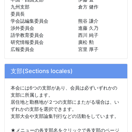
九州支部
倉方 健作
委員長
学会誌編集委員会
熊谷 謙介
渉外委員会
進藤 久乃
語学教育委員会
西川 純子
研究情報委員会
廣松 勲
広報委員会
宮里 厚子
支部(Sections locales)
本会には6つの支部があり、会員は必ずいずれかの
支部に所属します。
居住地と勤務地が２つの支部にまたがる場合は、い
ずれかの支部を選択できます。
支部大会や支部論集刊行などの活動をしています。
★メニューの各支部名をクリックで各支部のページ