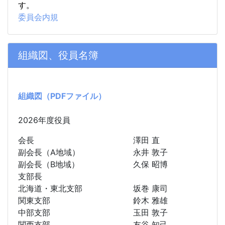
す。
委員会内規
組織図、役員名簿
組織図（PDFファイル）
2026年度役員
会長
澤田 直
副会長（A地域）
永井 敦子
副会長（B地域）
久保 昭博
支部長
北海道・東北支部
坂巻 康司
関東支部
鈴木 雅雄
中部支部
玉田 敦子
関西支部
友谷 知己