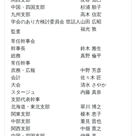
中国・四国支部
杉浦 順子
九州支部
高木 信宏
学会のあり方検討委員会 世話人
山田 広昭
福光 敦
監査
常任幹事会
幹事長
鈴木 雅生
総務
真野 倫平
常任幹事
庶務・広報
中野 芳彦
会計
佐々木 匠
大会
清水 さやか
スタージュ
内藤 真奈
支部代表幹事
北海道・東北支部
翠川 博之
関東支部
榎本 恵子
中部支部
重見 晋也
関西支部
中畑 寛之
中国・四国支部
伊藤 直