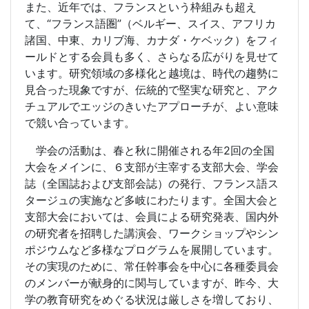
また、近年では、フランスという枠組みも超え
て、“フランス語圏”（ベルギー、スイス、アフリカ
諸国、中東、カリブ海、カナダ・ケベック）をフィ
ールドとする会員も多く、さらなる広がりを見せて
います。研究領域の多様化と越境は、時代の趨勢に
見合った現象ですが、伝統的で堅実な研究と、アク
チュアルでエッジのきいたアプローチが、よい意味
で競い合っています。
学会の活動は、春と秋に開催される年2回の全国
大会をメインに、６支部が主宰する支部大会、学会
誌（全国誌および支部会誌）の発行、フランス語ス
タージュの実施など多岐にわたります。全国大会と
支部大会においては、会員による研究発表、国内外
の研究者を招聘した講演会、ワークショップやシン
ポジウムなど多様なプログラムを展開しています。
その実現のために、常任幹事会を中心に各種委員会
のメンバーが献身的に関与していますが、昨今、大
学の教育研究をめぐる状況は厳しさを増しており、