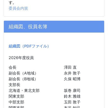
す。
委員会内規
組織図、役員名簿
組織図（PDFファイル）
2026年度役員
会長
澤田 直
副会長（A地域）
永井 敦子
副会長（B地域）
久保 昭博
支部長
北海道・東北支部
坂巻 康司
関東支部
鈴木 雅雄
中部支部
玉田 敦子
関西支部
友谷 知己