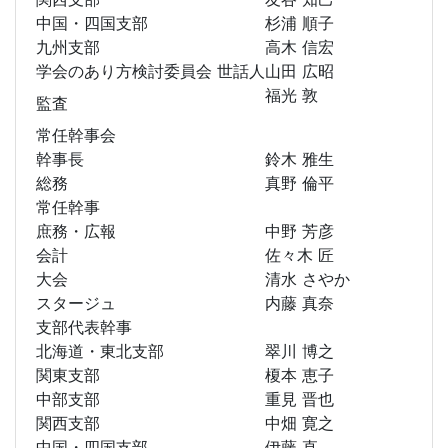
中国・四国支部
杉浦 順子
九州支部
高木 信宏
学会のあり方検討委員会 世話人
山田 広昭
福光 敦
監査
常任幹事会
幹事長
鈴木 雅生
総務
真野 倫平
常任幹事
庶務・広報
中野 芳彦
会計
佐々木 匠
大会
清水 さやか
スタージュ
内藤 真奈
支部代表幹事
北海道・東北支部
翠川 博之
関東支部
榎本 恵子
中部支部
重見 晋也
関西支部
中畑 寛之
中国・四国支部
伊藤 直