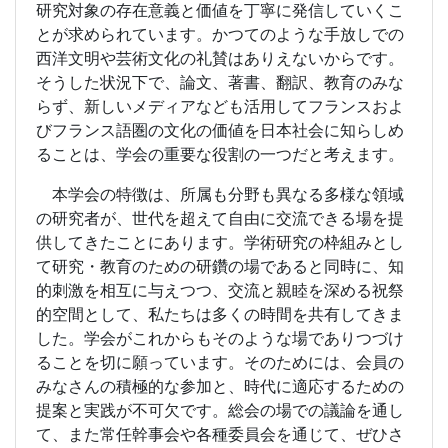
研究対象の存在意義と価値を丁寧に発信していくこ
とが求められています。かつてのような手放しでの
西洋文明や芸術文化の礼賛はありえないからです。
そうした状況下で、論文、著書、翻訳、教育のみな
らず、新しいメディアなども活用してフランスおよ
びフランス語圏の文化の価値を日本社会に知らしめ
ることは、学会の重要な役割の一つだと考えます。
本学会の特徴は、所属も分野も異なる多様な領域
の研究者が、世代を超えて自由に交流できる場を提
供してきたことにあります。学術研究の枠組みとし
て研究・教育のための研鑽の場であると同時に、知
的刺激を相互に与えつつ、交流と親睦を深める祝祭
的空間として、私たちは多くの時間を共有してきま
した。学会がこれからもそのような場でありつづけ
ることを切に願っています。そのためには、会員の
みなさんの積極的な参加と、時代に適応するための
提案と実践が不可欠です。総会の場での議論を通し
て、また常任幹事会や各種委員会を通じて、ぜひさ