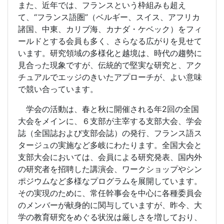
また、近年では、フランスという枠組みも超え
て、“フランス語圏”（ベルギー、スイス、アフリカ
諸国、中東、カリブ海、カナダ・ケベック）をフィ
ールドとする会員も多く、さらなる広がりを見せて
います。研究領域の多様化と越境は、時代の趨勢に
見合った現象ですが、伝統的で堅実な研究と、アク
チュアルでエッジのきいたアプローチが、よい意味
で競い合っています。
学会の活動は、春と秋に開催される年2回の全国
大会をメインに、６支部が主宰する支部大会、学会
誌（全国誌および支部会誌）の発行、フランス語ス
タージュの実施など多岐にわたります。全国大会と
支部大会においては、会員による研究発表、国内外
の研究者を招聘した講演会、ワークショップやシン
ポジウムなど多様なプログラムを展開しています。
その実現のために、常任幹事会を中心に各種委員会
のメンバーが献身的に関与していますが、昨今、大
学の教育研究をめぐる状況は厳しさを増しており、