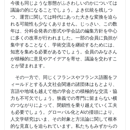
今後も同じような形態がふさわしいのかについては
議論の的になることでしょう。よき伝統を残しつ
つ、運営に関しては時代にあった大きな変換を迫ら
れる可能性も少なくありません。じっさい、この数
年は、分科会発表の形式や学会誌の編集方針を中心
に多くの改革が行われました。一部の会員に負担が
集中することなく、学術交流を継続するためには、
知恵を集める必要があるでしょう。会員のみなさん
が積極的に意見やアイデアを寄せ、議論を交わすこ
とが望まれます。
その一方で、同じくフランスやフランス語圏をフ
ィールドとする人文社会関連の諸団体はもとより、
言語や地域も越えて他の学会との積極的な交流・協
力も不可欠でしょう。狭義での専門に留まらない横
のつながりによって、閉鎖性を乗り越えていく工夫
も必要でしょう。グローバル化とAIの擡頭により、
人文学研究はいま、その対象と方法論に関して根本
的な見直しを迫られています。私たちもみずからの