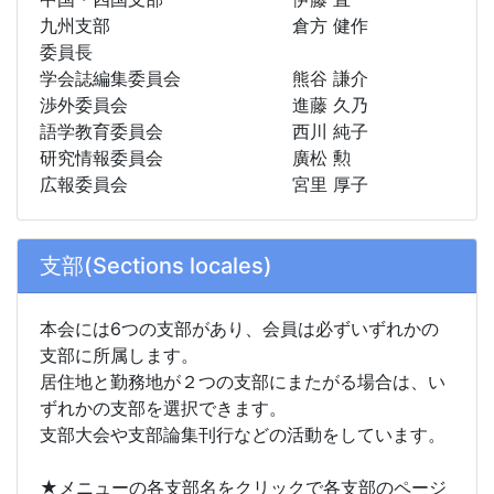
九州支部
倉方 健作
委員長
学会誌編集委員会
熊谷 謙介
渉外委員会
進藤 久乃
語学教育委員会
西川 純子
研究情報委員会
廣松 勲
広報委員会
宮里 厚子
支部(Sections locales)
本会には6つの支部があり、会員は必ずいずれかの
支部に所属します。
居住地と勤務地が２つの支部にまたがる場合は、い
ずれかの支部を選択できます。
支部大会や支部論集刊行などの活動をしています。
★メニューの各支部名をクリックで各支部のページ