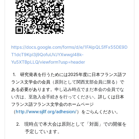
https://docs.google.com/forms/d/e/1FAIpQLSfFx55DE9D
T1dcT9Kpl3j9QofuUVJYXwwgl48k-
Yu5XTBpLLQ/viewform?usp=header
1.
研究発表を行うためには
2025
年度に日本フランス語フ
ランス文学会の会員
（原則として関西支部会員に限る）
で
ある必要があります。
申し込み時点でまだ本会の会員でな
い方は、至急入会手続きを行ってください。
詳しくは日本
フランス語フランス文学会のホームページ
http://www.sjllf.org/adhesion/
をごらんください。
（
）
2.
現時点で本大会は
原則として
「対面」での開催を
予定しています。