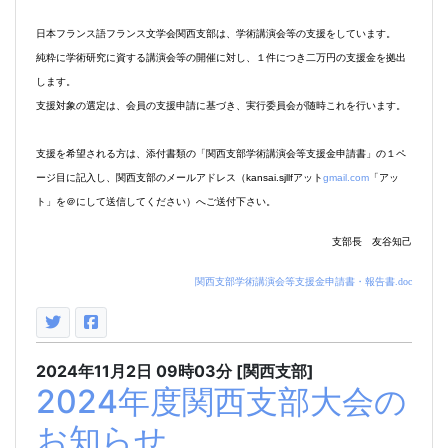
日本フランス語フランス文学会関西支部は、学術講演会等の支援をしています。
純粋に学術研究に資する講演会等の開催に対し、１件につき二万円の支援金を拠出
します。
支援対象の選定は、会員の支援申請に基づき、実行委員会が随時これを行います。
支援を希望される方は、添付書類の「関西支部学術講演会等支援金申請書」の１ペ
ージ目に記入し、関西支部のメールアドレス（
kansai.sjllf
アット
gmail.com
「アッ
ト」を＠にして送信してください）へご送付下さい。
支部長 友谷知己
関西支部学術講演会等支援金申請書・報告書.doc
2024年11月2日
09時03分
[関西支部]
2024年度関西支部大会の
お知らせ