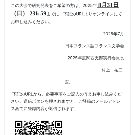
8
月
31
日
この大会で研究発表をご希望の方は、
2025
年
（日）
23h 59
までに、下記の
URL
よりオンラインにて
お申し込みください。
2025
年
7
月
日本フランス語フランス文学会
2025
年度関西支部実行委員長
村上 祐二
記
下記の
URL
から、必要事項をご記入のうえお申し込みくだ
さい。送信ボタンを押されますと、ご登録のメールアドレ
スあてに登録内容が返信されます。