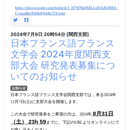
https://docs.google.com/forms/d/1_H7WNk6X8LLnlCh4U6MA_
CyqpsHn5E6lIq8ViI4q75Y/edit
2024年7月9日
20時54分
[関西支部]
日本フランス語フランス
文学会 2024年度関西支
部大会 研究発表募集につ
いてのお知らせ
お知らせ
日本フランス語フランス文学会関西支部では，来る
2024
年
12
月
7
日
(
土
)
に支部大会を開催します。
8
月
31
日
この大会で研究発表をご希望の方は、
2024
年
（土）
23h 59
までに、下記の
URL
よりオンラインにて
お申し込みください。