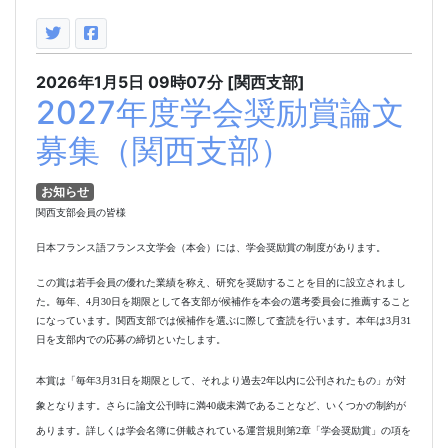
2026年1月5日
09時07分
[関西支部]
2027年度学会奨励賞論文
募集（関西支部）
お知らせ
関西支部会員の皆様
日本フランス語フランス文学会（本会）には、学会奨励賞の制度があります。
この賞は若手会員の優れた業績を称え、研究を奨励することを目的に設立されまし
た。毎年、
4
月
30
日を期限として各支部が候補作を本会の選考委員会に推薦すること
になっています。関西支部では候補作を選ぶに際して査読を行います。
本年は
3
月
31
日を
支部内での応募の締切といたします。
本賞は「毎年
3
月
31
日を期限として、それより過去
2
年以内に公刊されたもの」が対
象となります。さらに論文公刊時に満
40
歳未満であることなど、いくつかの制約が
あります。詳しくは学会名簿に併載されている運営規則第
2
章「学会奨励賞」の項を