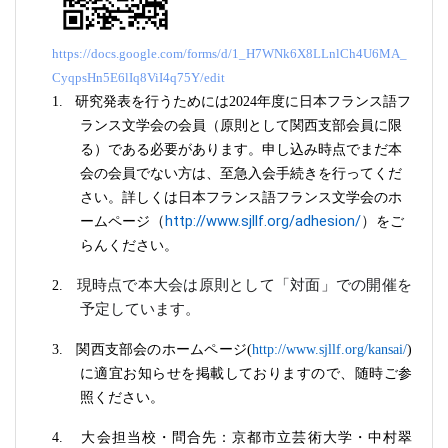
https://docs.google.com/forms/d/1_H7WNk6X8LLnlCh4U6MA_
CyqpsHn5E6lIq8ViI4q75Y/edit
1.
研究発表を行うためには
2024
年度に日本フランス語フ
ランス文学会の会員
（原則として関西支部会員に限
る）である必要があります。申し込み時点でまだ本
会の会員でない方は、至急入会手続きを行ってくだ
さい。詳しくは日本フランス語フランス文学会のホ
http://www.sjllf.org/adhesion/
（
）
ームページ
をご
らんください。
現時点で本大会は
原則として
「対面」での開催を
2.
予定しています。
3.
関西支部会のホームページ
(
http://www.sjllf.org/kansai/
)
に適宜お知らせを掲載しておりますので、随時ご参
照ください。
4.
大会担当校・問合先：京都市立芸術大学・中村翠