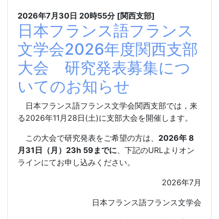
2026年7月30日
20時55分
[関西支部]
日本フランス語フランス
文学会2026年度関西支部
大会 研究発表募集につ
いてのお知らせ
日本フランス語フランス文学会関西支部では，来
2026
11
28
(
)
る
年
月
日
土
に支部大会を開催します。
2026
8
この大会で研究発表をご希望の方は、
年
31
23h 59
URL
月
日（月）
までに
、下記の
よりオン
ラインにてお申し込みください。
2026
7
年
月
日本フランス語フランス文学会