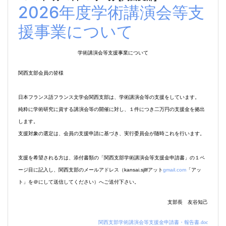
2026年度学術講演会等支
援事業について
学術講演会等支援事業について
関西支部会員の皆様
日本フランス語フランス文学会関西支部は、学術講演会等の支援をしています。
純粋に学術研究に資する講演会等の開催に対し、１件につき二万円の支援金を拠出
します。
支援対象の選定は、会員の支援申請に基づき、実行委員会が随時これを行います。
支援を希望される方は、添付書類の「関西支部学術講演会等支援金申請書」の１ペ
ージ目に記入し、関西支部のメールアドレス（
kansai.sjllf
アット
gmail.com
「アッ
ト」を＠にして送信してください）へご送付下さい。
支部長 友谷知己
関西支部学術講演会等支援金申請書・報告書.doc