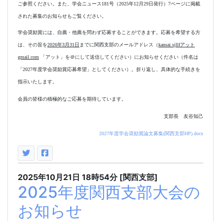
ご参照ください。また、学会ニュース
181
号（
2025
年
12
月
29
日発行）
7
ページに掲載
された募集のお知らせもご覧ください。
学会奨励賞には、自薦・他薦を問わず応募することができます。応募を希望する方
は、その旨を
2026
年
3
月
31
日
までに関西支部のメールアドレス（
kansai.sjllf
アット
gmail.com
「アット」を＠にして送信してください）にお知らせください（件名は
「
2027
年度学会奨励賞応募希望」としてください）。折り返し、具体的な手続きを
指示いたします。
会員の皆様の積極的なご応募を期待しています。
支部長 友谷知己
2027年度学会奨励賞論文募集(関西支部HP).docx
2025年10月21日
18時54分
[関西支部]
2025年度関西支部大会の
お知らせ