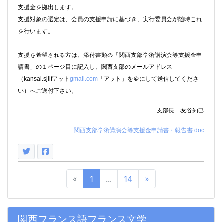
支援金を拠出します。
支援対象の選定は、会員の支援申請に基づき、実行委員会が随時これ
を行います。
支援を希望される方は、添付書類の「関西支部学術講演会等支援金申
請書」の１ページ目に記入し、関西支部のメールアドレス
（kansai.sjllfアット
gmail.com
「アット」を＠にして送信してくださ
い）へご送付下さい。
支部長 友谷知己
関西支部学術講演会等支援金申請書・報告書.doc
«
1
...
14
»
関西フランス語フランス文学