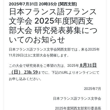
2025年7月31日
20時35分
[関西支部]
日本フランス語フランス
文学会 2025年度関西支
部大会 研究発表募集につ
いてのお知らせ
日本フランス語フランス文学会関西支部では，来る
2025
年
11
月
29
日
(
土
)
に支部大会を開催します。
8
月
31
日
この大会で研究発表をご希望の方は、
2025
年
（日）
23h 59
までに、下記の
URL
よりオンラインにて
お申し込みください。
2025
年
7
月
日本フランス語フランス文学会
2025
年度関西支部実行委員長