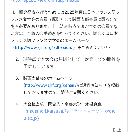
Yu5XTBpLLQ/viewform?usp=header
1.
研究発表を行うためには
2025
年度に日本フランス語フ
ランス文学会の会員
（原則として関西支部会員に限る）
で
ある必要があります。
申し込み時点でまだ本会の会員でな
い方は、至急入会手続きを行ってください。
詳しくは日本
フランス語フランス文学会のホームページ
http://www.sjllf.org/adhesion/
をごらんください。
（
）
2.
現時点で本大会は
原則として
「対面」での開催を
予定しています。
3.
関西支部会のホームページ
(
http://www.sjllf.org/kansai/
)
に適宜お知らせを掲載
しておりますので、随時ご参照ください。
4.
大会担当校・問合先：京都大学・永盛克也
nagamori.katsuya.7e
（アットマーク）
kyoto-
（
）
u.ac.jp
以上