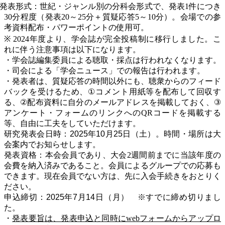
発表形式：世紀・ジャンル別の分科会形式で、発表
1
件につき
30
分程度（発表
20
～
25
分＋質疑応答
5
～
10
分）。会場での参
考資料配布・パワーポイントの使用可。
※ 2024
年度より、学会誌が完全投稿制に移行しました。こ
れに
伴う注意事項は以下になります。
・学会誌編集委員による聴取・採点は行われなくなります。
・司会による「学会ニュース」での報告は行われます。
・発表者は、質疑応答の時間以外にも、聴衆からのフィード
バックを受けるため、
①
コメント用紙等を配布して回収す
る、
②
配布資料に自分のメールアドレスを掲載しておく、
③
アンケート・フォームのリンクへの
QR
コードを掲載する
等、自由に工夫をしていただけます。
研究発表会日時：2025年10月25日
（土）。時間・場所は大
会案内でお知らせします。
発表資格：本会会員であり、大会
2
週間前までに当該年度の
会費を納入済みであること。会員によるグループでの応募も
できます。現在会員でない方は、先に入会手続きをおとりく
ださい。
申込締切：2025年7月14日（月） ※すでに締め切りまし
た。
・
発表要旨は、発表申込と同時に
web
フォームからアップロ