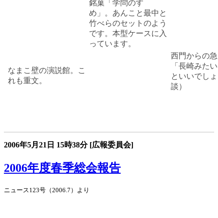
銘菓「学問のすゝ
め」。あんこと最中と
竹べらのセットのよう
です。本型ケースに入
っています。
西門からの急
「長崎みたい
なまこ壁の演説館。こ
といいでしょ
れも重文。
談）
2006年5月21日
15時38分
[広報委員会]
2006年度春季総会報告
ニュース123号（2006.7）より