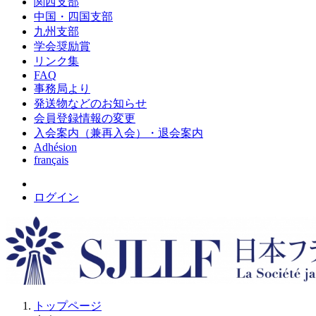
関西支部
中国・四国支部
九州支部
学会奨励賞
リンク集
FAQ
事務局より
発送物などのお知らせ
会員登録情報の変更
入会案内（兼再入会）・退会案内
Adhésion
français
ログイン
トップページ