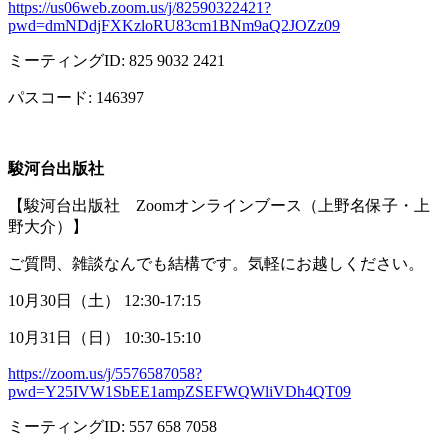
https://us06web.zoom.us/j/82590322421?
pwd=dmNDdjFXKzloRU83cm1BNm9aQ2JOZz09
ミーティング
ID: 825 9032 2421
パスコード
: 146397
駿河台出版社
【駿河台出版社
Zoom
オンラインブース（上野名保子・上
野大介）】
ご質問、雑談なんでも結構です。気軽にお越しください。
10月
30
日（土）
12:30-17:15
10月
31
日（日）
10:30-15:10
https://zoom.us/j/5576587058?
pwd=Y25IVW1SbEE1ampZSEFWQWliVDh4QT09
ミーティング
ID: 557 658 7058