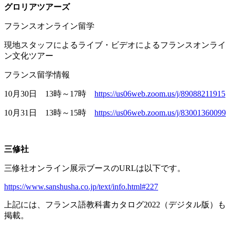
グロリアツアーズ
フランスオンライン留学
現地スタッフによるライブ・ビデオによるフランスオンライ
ン文化ツアー
フランス留学情報
10月
30
日
13
時～
17
時
https://us06web.zoom.us/j/89088211915
10月
31
日
13
時～
15
時
https://us06web.zoom.us/j/83001360099
三修社
三修社オンライン展示ブースの
URL
は以下です。
https://www.sanshusha.co.jp/text/info.html#227
上記には、フランス語教科書カタログ
2022
（デジタル版）も
掲載。