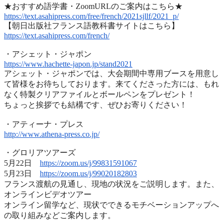
★おすすめ語学書・ZoomURLのご案内はこちら★
https://text.asahipress.com/
free/french/2021sjllf/2021_p/
【朝日出版社フランス語教科書サイトはこちら】
https://text.asahipress.com/
french/
・アシェット・ジャポン
https://www.hachette-japon.jp/
stand2021
アシェット・ジャポンでは、
大会期間中専用ブースを用意し
て皆様をお待ちしております。
来てくださった方には、
もれ
なく特製クリアファイルとボールペンをプレゼント！
ちょっと挨拶でも結構です、ぜひお寄りください！
・アティーナ・プレス
http://www.athena-press.co.jp/
・グロリアツアーズ
5月22日
https://zoom.us/j/99831591067
5月23日
https://zoom.us/j/99020182803
フランス渡航の見通し、現地の状況をご説明します。また、
オンラインビデオツアー
オンライン留学など、
現状でできるモチベーションアップへ
の取り組みなどご案内します
。