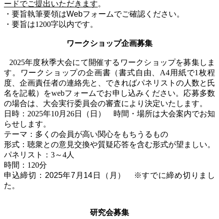
ードでご提出いただきます
。
・要旨執筆要領はWebフォームでご確認ください。
・要旨は
1200
字以内です。
ワークショップ企画募集
2025
年度秋季大会にて開催するワークショップを募集しま
す。ワークショップの企画書（書式自由、
A4
用紙で
1
枚程
度、企画責任者の連絡先と、できればパネリストの人数と氏
名を記載）を
web
フォームでお申し込みください。応募多数
の場合は、大会実行委員会の審査により決定いたします。
日時：
2025
年
10
月
26
日
（日） 時間・場所は大会案内でお知
らせします。
テーマ：多くの会員が高い関心をもちうるもの
形式：聴衆との意見交換や質疑応答を含む形式が望ましい。
パネリスト：
3
～
4
人
時間：
120
分
申込締切：2025年7月14日（月） ※すでに締め切りまし
た。
研究会募集