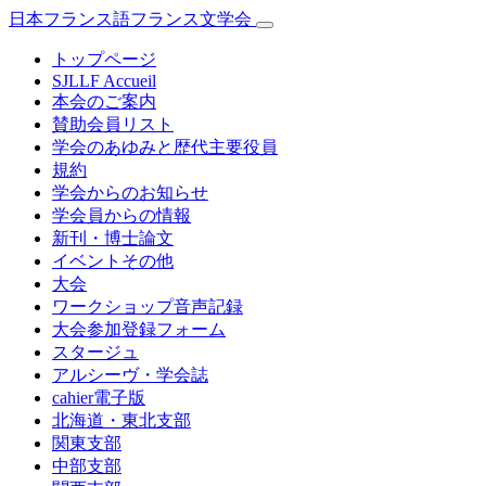
日本フランス語フランス文学会
トップページ
SJLLF Accueil
本会のご案内
賛助会員リスト
学会のあゆみと歴代主要役員
規約
学会からのお知らせ
学会員からの情報
新刊・博士論文
イベントその他
大会
ワークショップ音声記録
大会参加登録フォーム
スタージュ
アルシーヴ・学会誌
cahier電子版
北海道・東北支部
関東支部
中部支部