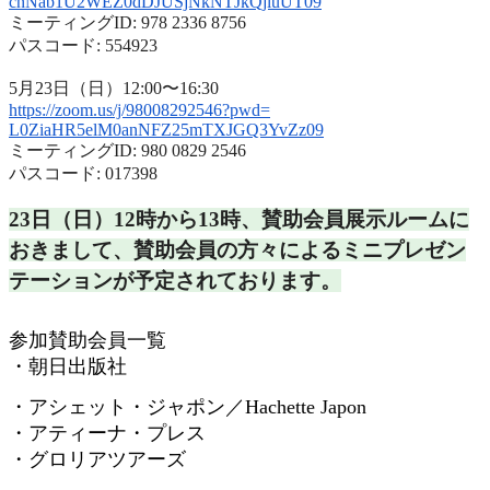
cnNab1U2WEZ0dDJUSjNkNTJkQjluUT
09
ミーティングID: 978 2336 8756
パスコード: 554923
5月23日（日）12:00〜16:30
https://zoom.us/j/98008292546?
pwd=
L0ZiaHR5elM0anNFZ25mTXJGQ3YvZz
09
ミーティングID: 980 0829 2546
パスコード: 017398
23日（日）12時から13時、
賛助会員展示ルームに
おきまして、
賛助会員の方々によるミニプレゼン
テーションが予定されておりま
す。
参加賛助会員一覧
・朝日出版社
・アシェット・ジャポン／
Hachette Japon
・アティーナ・プレス
・グロリアツアーズ