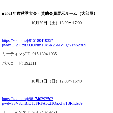
■2021
年度秋季大会・賛助会員展示ルーム（大部屋）
10月
30
日（土）
13:00
〜
17:00
https://zoom.us/j/91518041935?
pwd=L1ZITzdXQUNmT0x6K25MVFgrYzhSZz09
ミーティング
ID: 915 1804 1935
パスコード
: 392311
10月
31
日（日）
12:00
〜
16:40
https://zoom.us/j/98174029250?
pwd=S3V3cnBIQTJFRFAvc21QaXIwT3Rhdz09
ミーティング
ID: 981 7402 9250