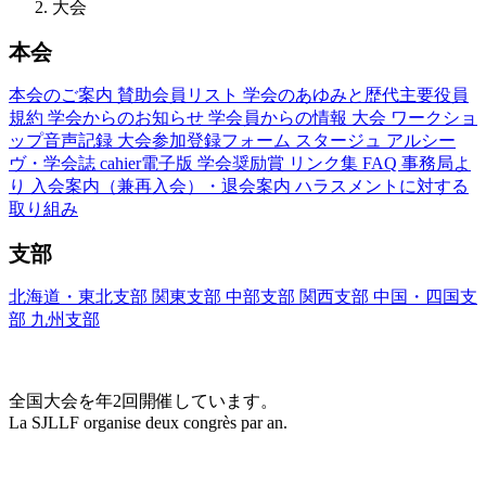
大会
本会
本会のご案内
賛助会員リスト
学会のあゆみと歴代主要役員
規約
学会からのお知らせ
学会員からの情報
大会
ワークショ
ップ音声記録
大会参加登録フォーム
スタージュ
アルシー
ヴ・学会誌
cahier電子版
学会奨励賞
リンク集
FAQ
事務局よ
り
入会案内（兼再入会）・退会案内
ハラスメントに対する
取り組み
支部
北海道・東北支部
関東支部
中部支部
関西支部
中国・四国支
部
九州支部
大会(Congrès)
全国大会を年2回開催しています。
La SJLLF organise deux congrès par an.
大会カレンダー