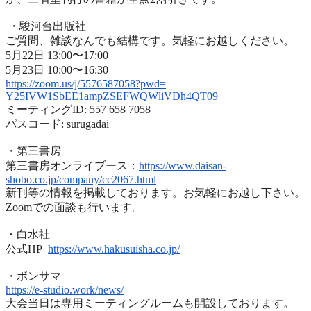
・駿河台出版社
ご質問、雑談なんでも結構です。気軽にお越しください。
5月22日 13:00〜17:00
5月23日 10:00〜16:30
https://zoom.us/j/5576587058?
pwd=
Y25IVW1SbEE1ampZSEFWQWliVDh4QT
09
ミーティングID: 557 658 7058
パスコード: surugadai
・第三書房
第三書房オンライブース：
https://www.
daisan-
shobo.co.jp/company/
cc2067.html
新刊等の情報を掲載しております。お気軽にお越し下さい。
Zoomでの面談も行います。
・白水社
公式HP
https://www.hakusuisha.
co.jp/
・ボンサマ
https://e-studio.work/news/
大会当日は専用ミーティングルームも開設しております。