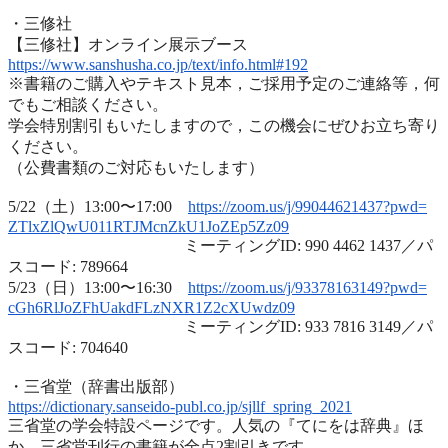
・三修社
【三修社】オンライン展示ブース
https://www.sanshusha.co.jp/
text/info.html#192
※書籍のご購入やテキスト見本，ご採用予定のご連絡等，
何
でもご相談ください。
学会特別割引もいたしますので，
この機会にぜひお立ち寄り
ください。
（公費書類のご対応もいたします）
5/22（土）13:00〜17:00
https://zoom.us/j/99044621437?
pwd=
ZTlxZlQwU011RTJMcnZkU1JoZEp5Zz
09
ミーティングID: 990 4462 1437／パ
スコード: 789664
5/23（日）13:00〜16:30
https://zoom.us/j/93378163149?
pwd=
cGh6RlJoZFhUakdFLzNXR1Z2cXUwdz
09
ミーティングID: 933 7816 3149／パ
スコード: 704640
・三省堂（辞書出版部）
https://dictionary.sanseido-
publ.co.jp/sjllf_spring_2021
三省堂の学会特設ページです。人気の『てにをは辞典』ほ
か、
三省堂刊行の書籍が全点2割引きです。