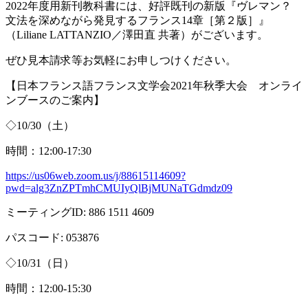
2022年度用新刊教科書には、好評既刊の新版『ヴレマン？
文法を深めながら発見するフランス
14
章［第２版］』
（
Liliane LATTANZIO
／澤田直 共著）がございます。
ぜひ見本請求等お気軽にお申しつけください。
【日本フランス語フランス文学会
2021
年秋季大会 オンライ
ンブースのご案内】
◇
10/30
（土）
時間：
12:00-17:30
https://us06web.zoom.us/j/88615114609?
pwd=alg3ZnZPTmhCMUIyQlBjMUNaTGdmdz09
ミーティング
ID: 886 1511 4609
パスコード
: 053876
◇
10/31
（日）
時間：
12:00-15:30