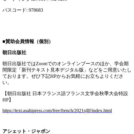
パスコード
: 978683
■
賛助会員情報（個別）
朝日出版社
朝日出版社では
Zoom
でのオンラインブースのほか、学会期
間限定「新刊テキスト見本デジタル版」などをご用意いたし
ております。ぜひ下記
HP
からお気軽にお立ちよりくださ
い。
【朝日出版社 日本フランス語フランス文学会秋季大会特設
HP
】
https://text.asahipress.com/free/french/2021sjllf/index.html
アシェット・ジャポン