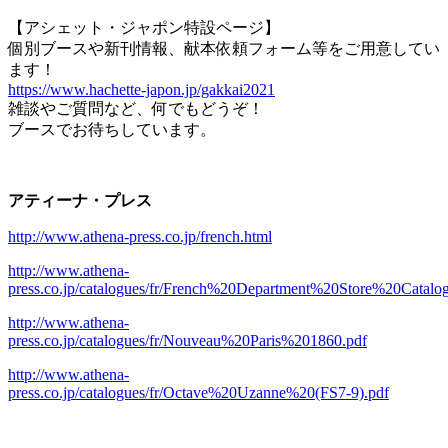
【アシェット・ジャポン特設ページ】
個別ブースや新刊情報、献本依頼フォーム等をご用意してい
ます！
https://www.hachette-japon.jp/gakkai2021
雑談やご質問など、何でもどうぞ！
ブースでお待ちしています。
アティーナ・プレス
http://www.athena-press.co.jp/french.html
http://www.athena-
press.co.jp/catalogues/fr/French%20Department%20Store%20Catal
http://www.athena-
press.co.jp/catalogues/fr/Nouveau%20Paris%201860.pdf
http://www.athena-
press.co.jp/catalogues/fr/Octave%20Uzanne%20(FS7-9).pdf