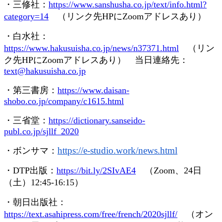
・三修社：
https://www.sanshusha.co.jp/text/info.html?
category=14
（リンク先
HP
に
Zoom
アドレスあり）
・白水社：
https://www.hakusuisha.co.jp/news/n37371.html
（リン
ク先
HP
に
Zoom
アドレスあり） 当日連絡先：
text@hakusuisha.co.jp
・第三書房：
https://www.daisan-
shobo.co.jp/company/c1615.html
・三省堂：
https://dictionary.sanseido-
publ.co.jp/sjllf_2020
https://e-studio.work/news.
html
・ボンサマ：
・
DTP
出版：
https://bit.ly/2SIvAE4
（
Zoom
、
24
日
（土）
12:45-16:15
）
・朝日出版社：
https://text.asahipress.com/free/french/2020sjllf/
（オン