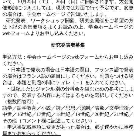
いて、
10
月
25
日（土）、
26
日（日）に開催されます。大会開
催形態につきましては、現状では対面で行う予定です。変更
の場合は、学会ホームページで告知いたします。
研究発表、ワークショップ開催、研究会開催をご希望の方
は下記の募集要項をよくお読みの上、学会ホームページの
web
フォームよりお申し込みください。
研究発表者募集
申込方法：学会ホームページの
web
フォームからお申し込み
ください。
・日本語で発表の場合は日本語の題目、フランス語で発表
の場合はフランス語の題目にしてください。副題をつける場
合は、本題と副題の間にティレ（－）を入れてください。
・世紀またはジャンル別の分科会を組むための参考にしま
すので、発表する内容にあてはまるものを選択してください
（複数回答可）。
語学／語学教育／小説／詩／思想／演劇／表象／文学理論／
中世／
16
世紀／
17
世紀／
18
世紀／
19
世紀／
20
世紀／
21
世紀／
その他（コメント欄に記述してください）。
・
申込書記載事項に変更があった場合は、必ず速やかに事務
局までお知らせください。