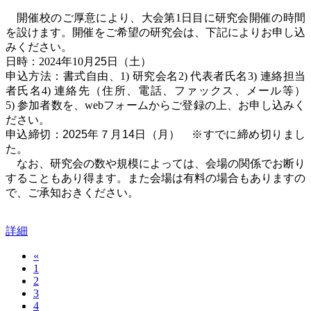
開催校のご厚意により、大会第
1
日目に研究会開催の時間
を設けます。開催をご希望の研究会は、下記によりお申し込
みください。
日時：
2024
年
10
月25
日（土）
申込方法：書式自由、
1)
研究会名
2)
代表者氏名
3)
連絡担当
者氏名
4)
連絡先（住所、電話、ファックス、メール等）
5)
参加者数を、
web
フォームからご登録の上、お申し込みく
ださい。
申込締切：2025年７月14日（月） ※すでに締め切りまし
た。
なお、研究会の数や規模によっては、会場の関係でお断り
することもあり得ます。また会場は有料の場合もありますの
で、ご承知おきください。
詳細
«
1
2
3
4