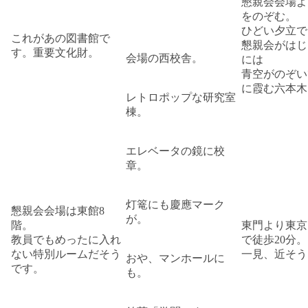
懇親会会場よ
をのぞむ。
ひどい夕立で
これがあの図書館で
懇親会がはじ
す。重要文化財。
会場の西校舎。
には
青空がのぞい
に霞む六本木
レトロポップな研究室
棟。
エレベータの鏡に校
章。
灯篭にも慶應マーク
懇親会会場は東館8
が。
階。
東門より東京
教員でもめったに入れ
で徒歩20分。
ない特別ルームだそう
一見、近そう
おや、マンホールに
です。
も。