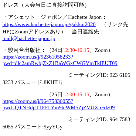
ドレス（大会当日に直接訪問可能）
・アシェット・ジャポン／
Hachette Japon
：
https://www.hachette-japon.jp/gakkai2020
（リンク先
HP
に
Zoom
アドレスあり） 当日連絡先：
mail@hachette-japon.jp
・駿河台出版社：（
24
日
12:30-16:15
、
Zoom
）
https://zoom.us/j/92361058233?
pwd=dlc2amRwbjZxZ1BaWGxCWGVmTklEUT09
ミーティング
ID: 923 6105
8233
パスコード
:8KHT1j
（
25
日
12:00-15:15
、
Zoom
）
https://zoom.us/j/96475836055?
pwd=QTNHdjl1TFFLYm9tcWM5ZjZVUXhFdz09
ミーティング
ID: 964 7583
6055
パスコード
:9yyYGy