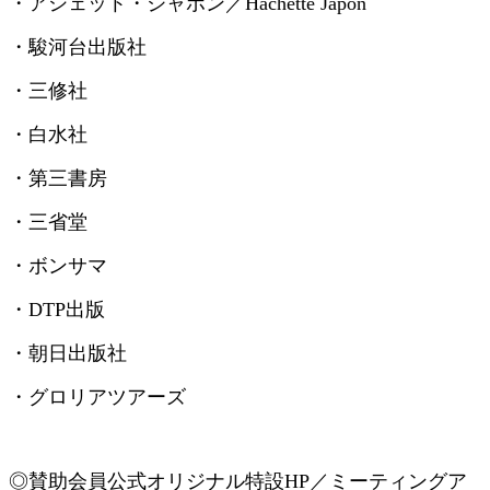
・アシェット・ジャポン／
Hachette Japon
・駿河台出版社
・三修社
・白水社
・第三書房
・三省堂
・ボンサマ
・
DTP
出版
・朝日出版社
・グロリアツアーズ
◎賛助会員
公式オリジナル特設
HP
／ミーティングア