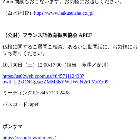
Zoom面談もおこないます。お気軽にお越しください。
（白水社
HP
）
https://www.hakusuisha.co.jp/
（公財）フランス語教育振興協会
APEF
仏検に関するご質問ご相談、あるいは世間話に、お気軽にお
立ち寄りください。
10月
30
日（土）
12:00-17:00
（担当：滝澤／深川）
https://us02web.zoom.us/j/84571112438?
pwd=U2xONGgxazZMM3lsYWlJWnN2eTMvZz09
ミーティング
ID: 845 7111 2438
パスコード
: apef
ボンサマ
https://e-studio.work/news/