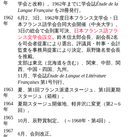
年
学会と改称）。1962年までに学会誌
Étude de la
Langue Française
を28冊発行。
1962
6月2、3日、1962年度日本フランス文学会・日
年
本フランス語学会合同大会開催（中央大学）。
3日の総会で会則案可決、
日本フランス語フラ
ンス文学会設立
。鈴木信太郎会長、副会長2名
を司会者提案により選出。評議員・幹事・会計
監査を事務局提案により決定。辰野隆名誉会長
を推戴。
支部は東北（北海道を含む）、関東、中部、関
西、中国・四国、九州。
11月、学会誌
Étude de Langue et Littérature
Françaises
第1号刊行。
1963
夏、第1回フランス派遣スタージュ、第1回夏期
年
スタージュ（箱根）。
1964
夏期スタージュ開催地、軽井沢に変更（第2～6
年
回）。
1965
10月、辰野賞制定。（～1968年・第4回）。
年
1967
6月、会則改正。
年