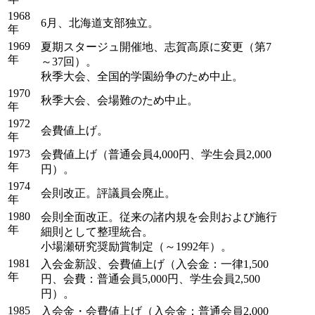
1968
6月、北海道支部独立。
年
1969
夏期スタージュ開催地、志賀高原に変更（第7
年
～37回）。
秋季大会、全国的学園紛争のため中止。
1970
秋季大会、会場難のため中止。
年
1972
会費値上げ。
年
1973
会費値上げ（普通会員4,000円、学生会員2,000
年
円）。
1974
会則改正。評議員会廃止。
年
1980
会則全面改正。従来の諸内規を会則および施行
年
細則として整理統合。
小場瀬研究奨励賞制定（～1992年）。
1981
入会金新設、会費値上げ（入会金：一律1,500
年
円、会費：普通会員5,000円、学生会員2,500
円）。
1985
入会金・会費値上げ（入会金：普通会員2,000