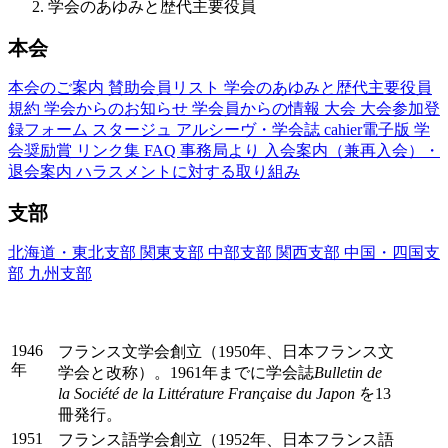
学会のあゆみと歴代主要役員
本会
本会のご案内
賛助会員リスト
学会のあゆみと歴代主要役員
規約
学会からのお知らせ
学会員からの情報
大会
大会参加登
録フォーム
スタージュ
アルシーヴ・学会誌
cahier電子版
学
会奨励賞
リンク集
FAQ
事務局より
入会案内（兼再入会）・
退会案内
ハラスメントに対する取り組み
支部
北海道・東北支部
関東支部
中部支部
関西支部
中国・四国支
部
九州支部
学会のあゆみ
1946
フランス文学会創立（1950年、日本フランス文
年
学会と改称）。1961年までに学会誌
Bulletin de
la Société de la Littérature Française du Japon
を13
冊発行。
1951
フランス語学会創立（1952年、日本フランス語