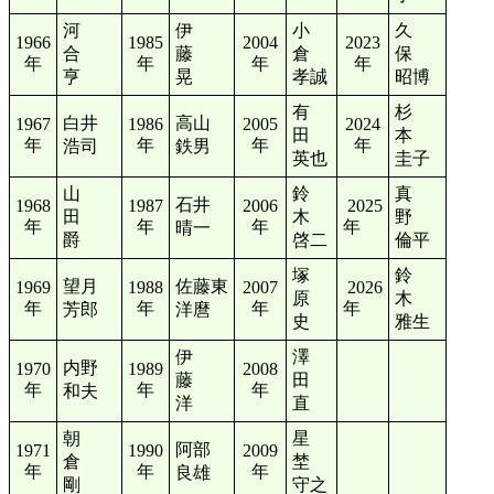
河
伊
小
久
1966
1985
2004
2023
合
藤
倉
保
年
年
年
年
亨
晃
孝誠
昭博
有
杉
白井
高山
1967
1986
2005
2024
田
本
年
年
年
年
浩司
鉄男
英也
圭子
山
鈴
真
石井
1968
1987
2006
2025
田
木
野
年
年
年
年
晴一
爵
啓二
倫平
塚
鈴
望月
佐藤東
1969
1988
2007
2026
原
木
年
年
年
年
芳郎
洋麿
史
雅生
伊
澤
内野
1970
1989
2008
藤
田
年
年
年
和夫
洋
直
朝
星
阿部
1971
1990
2009
倉
埜
年
年
年
良雄
剛
守之