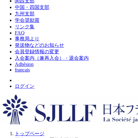
関西支部
中国・四国支部
九州支部
学会奨励賞
リンク集
FAQ
事務局より
発送物などのお知らせ
会員登録情報の変更
入会案内（兼再入会）・退会案内
Adhésion
français
ログイン
トップページ