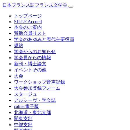
日本フランス語フランス文学会
トップページ
SJLLF Accueil
本会のご案内
賛助会員リスト
学会のあゆみと歴代主要役員
規約
学会からのお知らせ
学会員からの情報
新刊・博士論文
イベントその他
大会
ワークショップ音声記録
大会参加登録フォーム
スタージュ
アルシーヴ・学会誌
cahier電子版
北海道・東北支部
関東支部
中部支部