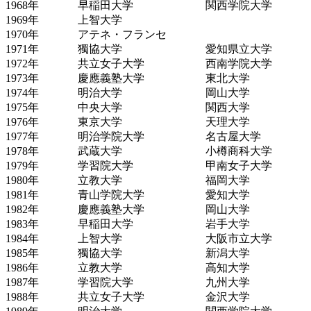
1968
年
早稲田大学
関西学院大学
1969
年
上智大学
1970
年
アテネ・フランセ
1971
年
獨協大学
愛知県立大学
1972
年
共立女子大学
西南学院大学
1973
年
慶應義塾大学
東北大学
1974
年
明治大学
岡山大学
1975
年
中央大学
関西大学
1976
年
東京大学
天理大学
1977
年
明治学院大学
名古屋大学
1978
年
武蔵大学
小樽商科大学
1979
年
学習院大学
甲南女子大学
1980
年
立教大学
福岡大学
1981
年
青山学院大学
愛知大学
1982
年
慶應義塾大学
岡山大学
1983
年
早稲田大学
岩手大学
1984
年
上智大学
大阪市立大学
1985
年
獨協大学
新潟大学
1986
年
立教大学
高知大学
1987
年
学習院大学
九州大学
1988
年
共立女子大学
金沢大学