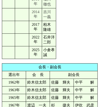
年
徹也
2014
吉川
年
一義
2017
柏木
年
隆雄
2022
石井洋
年
二
郎
2025
小倉孝
年
誠
会長・副会長
選出年
会 長
副会長
1962年
鈴木信太郎
佐藤 輝夫
中平 解
1963年
鈴木信太郎
佐藤 輝夫
中平 解
1965年
鈴木信太郎
佐藤 輝夫
中平 解
1967年
渡辺 一夫
杉 捷夫
伊吹 武彦