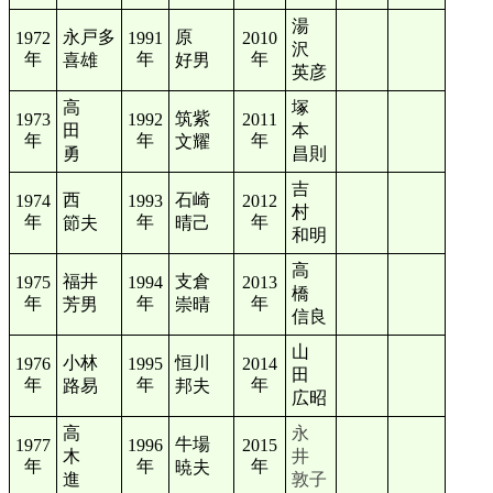
湯
永戸多
原
1972
1991
2010
沢
年
年
年
喜雄
好男
英彦
高
塚
筑紫
1973
1992
2011
田
本
年
年
年
文耀
勇
昌則
吉
西
石崎
1974
1993
2012
村
年
年
年
節夫
晴己
和明
高
福井
支倉
1975
1994
2013
橋
年
年
年
芳男
崇晴
信良
山
小林
恒川
1976
1995
2014
田
年
年
年
路易
邦夫
広昭
高
永
牛場
1977
1996
2015
木
井
年
年
年
暁夫
進
敦子