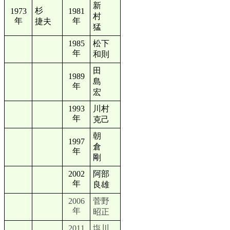
新
杉
1973
1981
村
年
年
捷夫
猛
1985
松下
年
和則
田
1989
島
年
宏
1993
川村
年
克己
朝
1997
倉
年
剛
2002
阿部
年
良雄
2006
菅野
年
昭正
2011
塩川