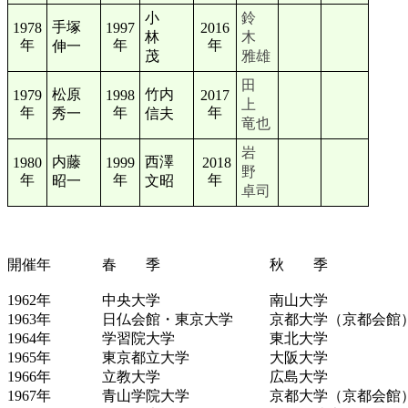
小
鈴
手塚
1978
1997
2016
林
木
年
年
年
伸一
茂
雅雄
田
松原
竹内
1979
1998
2017
上
年
年
年
秀一
信夫
竜也
岩
内藤
西澤
1980
1999
2018
野
年
年
年
昭一
文昭
卓司
大会開催校
開催年
春 季
秋 季
1962
年
中央大学
南山大学
1963
年
日仏会館・東京大学
京都大学（京都会館
1964
年
学習院大学
東北大学
1965
年
東京都立大学
大阪大学
1966
年
立教大学
広島大学
1967
年
青山学院大学
京都大学（京都会館