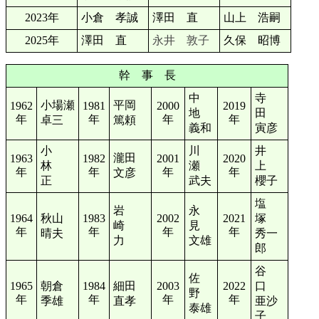
2023年
小倉 孝誠
澤田 直
山上 浩嗣
2025年
澤田 直
永井 敦子
久保 昭博
幹 事 長
中
寺
小場瀬
平岡
1962
1981
2000
2019
地
田
年
年
年
年
卓三
篤頼
義和
寅彦
小
川
井
瀧田
1963
1982
2001
2020
林
瀬
上
年
年
年
年
文彦
正
武夫
櫻子
塩
岩
永
1964
秋山
1983
2002
2021
塚
崎
見
年
年
年
年
晴夫
秀一
力
文雄
郎
谷
佐
1965
朝倉
1984
細田
2003
2022
口
野
年
年
年
年
季雄
直孝
亜沙
泰雄
子