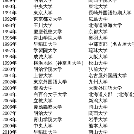
1989
年
明治大学
関西学院大学
1990
年
中央大学
東北大学
1991
年
東京大学
長崎外国語短期大学
1992
年
東京都立大学
広島大学
1993
年
玉川大学
北海道東海大学
1994
年
慶應義塾大学
京都大学
1995
年
青山学院大学
奥羽大学
1996
年
早稲田大学
中部支部（名古屋大
1997
年
学習院大学
琉球大学
1998
年
成城大学
大阪大学
1999
年
横浜地区（神奈川大学）
松山大学
2000
年
明治学院大学
弘前大学
2001
年
上智大学
名古屋外国語大学
2002
年
東京外国語大学
九州大学
2003
年
獨協大学
大阪外国語大学
2004
年
白百合女子大学
北海道支部 （北海道
2005
年
立教大学
新潟大学
2006
年
慶應義塾大学
岡山大学
2007
年
明治大学
関西大学
2008
年
青山学院大学
岩手大学
2009
年
中央大学
熊本大学
2010
年
早稲田大学
南山大学