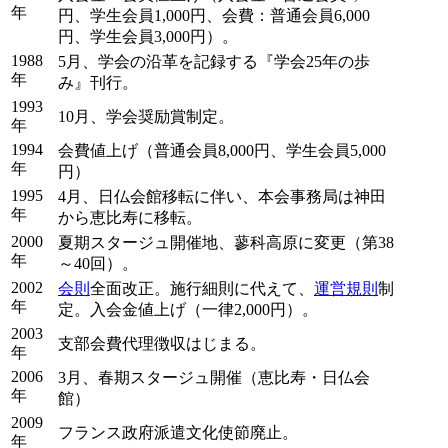
年
円、学生会員1,000円、会費：普通会員6,000
円、学生会員3,000円）。
1988
5月、学会の沿革を記録する『学会25年の歩
年
み』刊行。
1993
10月、学会奨励賞制定。
年
1994
会費値上げ（普通会員8,000円、学生会員5,000
年
円）
1995
4月、日仏会館移転に伴い、本会事務局は神田
年
から恵比寿に移転。
2000
夏期スタージュ開催地、蓼科高原に変更（第38
年
～40回）。
2002
会則
全面改正。施行細則に代えて、
運営規則
制
年
定。入会金値上げ（一律2,000円）。
2003
支部会費代理徴収はじまる。
年
2006
3月、春期スタージュ開催（恵比寿・日仏会
年
館）
2009
フランス政府派遣文化使節廃止。
年