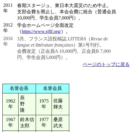
2011
春期スタージュ、東日本大震災のため中止。
年
支部会費を廃止し、本会会費に統合（普通会員
10,000円、学生会員7,000円）。
2012
学会ホームページ全面改定
年
（
https://www.sjllf.org/
）。
2016
3月、フランス語投稿誌
LITTERA
（
Revue de
年
langue et littérature françaises
）第1号刊行。
会費改定（正会員A 10,000円、正会員B 7,000
円、学生会員5,000円）。
ページのトップに戻る
歴代主要役員
名誉会長
名誉会員
辰
佐藤
1962
1975
野
年
年
輝夫
隆
1967
鈴木信
1977
桑原
年
年
太郎
武夫