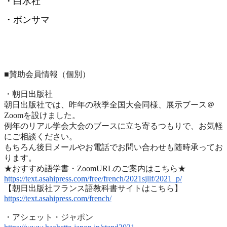
・白水社
・ボンサマ
■賛助会員情報（個別）
・朝日出版社
朝日出版社では、昨年の秋季全国大会同様、展示ブース＠
Zoomを設けました。
例年のリアル学会大会のブースに立ち寄るつもりで、
お気軽
にご相談ください。
もちろん後日メールやお電話でお問い合わせも随時承ってお
ります
。
★おすすめ語学書・ZoomURLのご案内はこちら★
https://text.asahipress.com/
free/french/2021sjllf/2021_p/
【朝日出版社フランス語教科書サイトはこちら】
https://text.asahipress.com/
french/
・アシェット・ジャポン