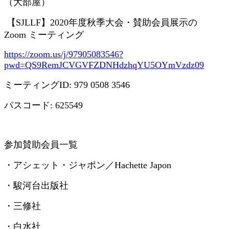
（大部屋）
【
SJLLF
】
2020
年度秋季大会・賛助会員展示の
Zoom
ミーティング
https://zoom.us/j/97905083546?
pwd=QS9RemJCVGVFZDNHdzhqYU5OYmVzdz09
ミーティング
ID: 979 0508 3546
パスコード
: 625549
参加賛助会員一覧
・アシェット・ジャポン／
Hachette Japon
・駿河台出版社
・三修社
・白水社