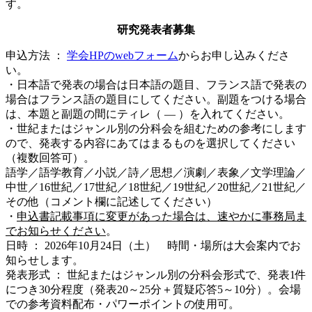
す。
研究発表者募集
申込方法 ：
学会HPのwebフォーム
からお申し込みくださ
い。
・日本語で発表の場合は日本語の題目、フランス語で発表の
場合はフランス語の題目にしてください。副題をつける場合
は、本題と副題の間にティレ（ ― ）を入れてください。
・世紀またはジャンル別の分科会を組むための参考にします
ので、発表する内容にあてはまるものを選択してください
（複数回答可）。
語学／語学教育／小説／詩／思想／演劇／表象／文学理論／
中世／16世紀／17世紀／18世紀／19世紀／20世紀／21世紀／
その他（コメント欄に記述してください）
・
申込書記載事項に変更があった場合は、速やかに事務局ま
でお知らせください
。
日時 ： 2026年10月24日（土） 時間・場所は大会案内でお
知らせします。
発表形式 ： 世紀またはジャンル別の分科会形式で、発表1件
につき30分程度（発表20～25分＋質疑応答5～10分）。会場
での参考資料配布・パワーポイントの使用可。