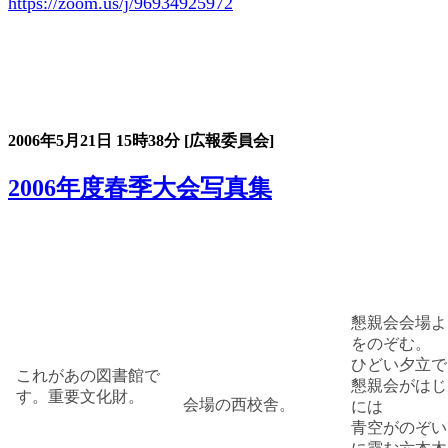
https://zoom.us/j/96934925972
大会の記録詳細
2006年5月21日
15時38分
[広報委員会]
2006年度春季大会写真集
懇親会会場よ
をのぞむ。
ひどい夕立で
これがあの図書館で
懇親会がはじ
す。重要文化財。
会場の西校舎。
には
青空がのぞい