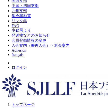
関西支部
中国・四国支部
九州支部
学会奨励賞
リンク集
FAQ
事務局より
発送物などのお知らせ
会員登録情報の変更
入会案内（兼再入会）・退会案内
Adhésion
français
ログイン
トップページ