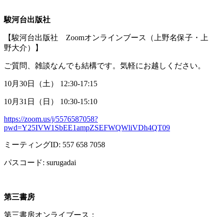
駿河台出版社
【駿河台出版社
Zoom
オンラインブース（上野名保子・上
野大介）】
ご質問、雑談なんでも結構です。気軽にお越しください。
10月
30
日（土）
12:30-17:15
10月
31
日（日）
10:30-15:10
https://zoom.us/j/5576587058?
pwd=Y25IVW1SbEE1ampZSEFWQWliVDh4QT09
ミーティング
ID: 557 658 7058
パスコード
: surugadai
第三書房
第三書房オンライブース：