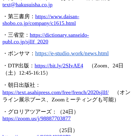
text@hakusuisha.co.jp
・第三書房：
https://www.daisan-
shobo.co.jp/company/c1615.html
・三省堂：
https://dictionary.sanseido-
publ.co.jp/sjllf_2020
https://e-studio.work/news.
html
・ボンサマ：
・
DTP
出版：
https://bit.ly/2SIvAE4
（
Zoom
、
24
日
（土）
12:45-16:15
）
・朝日出版社：
https://text.asahipress.com/free/french/2020sjllf/
（オン
ライン展示ブース、
Zoom
ミーティングも可能）
・グロリアツアーズ：（
24
日）
https://zoom.us/j/98887703877
（
25
日）