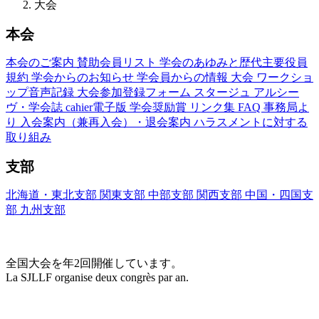
大会
本会
本会のご案内
賛助会員リスト
学会のあゆみと歴代主要役員
規約
学会からのお知らせ
学会員からの情報
大会
ワークショ
ップ音声記録
大会参加登録フォーム
スタージュ
アルシー
ヴ・学会誌
cahier電子版
学会奨励賞
リンク集
FAQ
事務局よ
り
入会案内（兼再入会）・退会案内
ハラスメントに対する
取り組み
支部
北海道・東北支部
関東支部
中部支部
関西支部
中国・四国支
部
九州支部
大会(Congrès)
全国大会を年2回開催しています。
La SJLLF organise deux congrès par an.
大会カレンダー