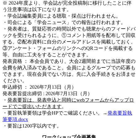
※ 2024年度より、学会誌が完全投稿制に移行したことに伴
う注意事項は以下になります。
・学会誌編集委員による聴取・採点は行われません。
・司会による「学会ニュース」での報告は行われます。
・発表者は、質疑応答の時間以外でも聴衆からのフィードバ
ックを受けられるように、①コメント用紙等を配布して回収
する、②配布資料に自分のメールアドレスを掲載しておく、
③アンケート・フォームのリンクへのQRコードを掲載する
等、自由に工夫をすることができます。
発表資格 ： 本会会員であり、大会2週間前までに当該年度の
会費を納入済みであること。会員によるグループでの応募も
できます。現在会員でない方は、先に入会手続きをお済ませ
ください。
申込締切 ： 2026年7月13日（月）
発表要旨提出締切 : 2026年7月13日（月）
・
発表要旨は、発表申込と同時にwebフォームからアップロ
ードでご提出いただきます
。
・要旨執筆要領は学会HPでご確認ください。→
発表要旨執
筆要項.docx
・要旨は1200字以内です。
ワークショップ企画募集