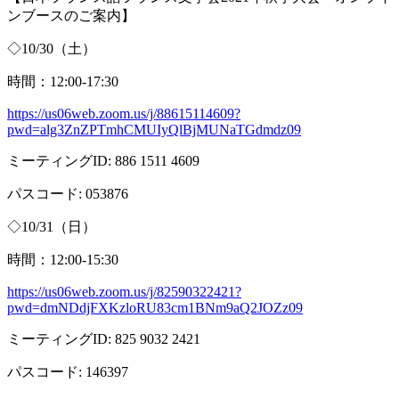
ンブースのご案内】
◇
10/30
（土）
時間：
12:00-17:30
https://us06web.zoom.us/j/88615114609?
pwd=alg3ZnZPTmhCMUIyQlBjMUNaTGdmdz09
ミーティング
ID: 886 1511 4609
パスコード
: 053876
◇
10/31
（日）
時間：
12:00-15:30
https://us06web.zoom.us/j/82590322421?
pwd=dmNDdjFXKzloRU83cm1BNm9aQ2JOZz09
ミーティング
ID: 825 9032 2421
パスコード
: 146397