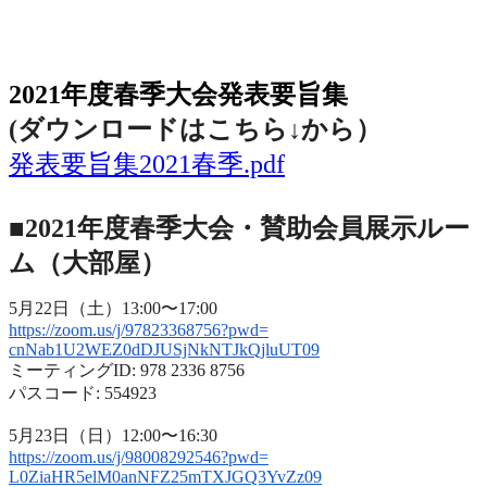
2021年度春季大会（完全オンライン開催）
2021年度春季大会発表要旨集
(ダウンロードはこちら↓から
）
発表要旨集2021春季.pdf
■2021年度春季大会・賛助会員展示ルー
ム（大部屋）
5月22日（土）13:00〜17:00
https://zoom.us/j/97823368756?
pwd=
cnNab1U2WEZ0dDJUSjNkNTJkQjluUT
09
ミーティングID: 978 2336 8756
パスコード: 554923
5月23日（日）12:00〜16:30
https://zoom.us/j/98008292546?
pwd=
L0ZiaHR5elM0anNFZ25mTXJGQ3YvZz
09