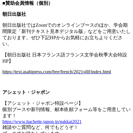
■
賛助会員情報（個別）
朝日出版社
朝日出版社では
Zoom
でのオンラインブースのほか、学会期
間限定「新刊テキスト見本デジタル版」などをご用意いたし
ております。ぜひ下記
HP
からお気軽にお立ちよりくださ
い。
【朝日出版社 日本フランス語フランス文学会秋季大会特設
HP
】
https://text.asahipress.com/free/french/2021sjllf/index.html
アシェット・ジャポン
【アシェット・ジャポン特設ページ】
個別ブースや新刊情報、献本依頼フォーム等をご用意してい
ます！
https://www.hachette-japon.jp/gakkai2021
雑談やご質問など、何でもどうぞ！