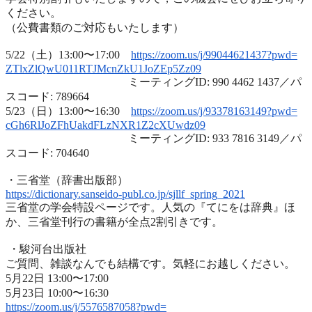
ください。
（公費書類のご対応もいたします）
5/22（土）13:00〜17:00
https://zoom.us/j/99044621437?
pwd=
ZTlxZlQwU011RTJMcnZkU1JoZEp5Zz
09
ミーティングID: 990 4462 1437／パ
スコード: 789664
5/23（日）13:00〜16:30
https://zoom.us/j/93378163149?
pwd=
cGh6RlJoZFhUakdFLzNXR1Z2cXUwdz
09
ミーティングID: 933 7816 3149／パ
スコード: 704640
・三省堂（辞書出版部）
https://dictionary.sanseido-
publ.co.jp/sjllf_spring_2021
三省堂の学会特設ページです。人気の『てにをは辞典』ほ
か、
三省堂刊行の書籍が全点2割引きです。
・駿河台出版社
ご質問、雑談なんでも結構です。気軽にお越しください。
5月22日 13:00〜17:00
5月23日 10:00〜16:30
https://zoom.us/j/5576587058?
pwd=