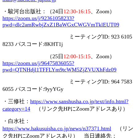
・駿河台出版社：（
24
日
12:30-16:15
、
Zoom
）
https://zoom.us/j/92361058233?
pwd=dlc2amRwbjZxZ1BaWGxCWGVmTklEUT09
ミーティング
ID: 923 6105
8233
パスコード
:8KHT1j
（
25
日
12:00-15:15
、
Zoom
）
https://zoom.us/j/96475836055?
pwd=QTNHdjl1TFFLYm9tcWM5ZjZVUXhFdz09
ミーティング
ID: 964 7583
6055
パスコード
:9yyYGy
・三修社：
https://www.sanshusha.co.jp/text/info.html?
category=14
（リンク先
HP
に
Zoom
アドレスあり）
・白水社：
https://www.hakusuisha.co.jp/news/n37371.html
（リン
ク先
HP
に
Zoom
アドレスあり） 当日連絡先：