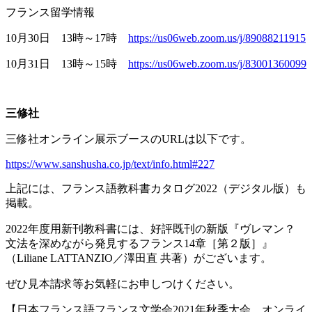
フランス留学情報
10月
30
日
13
時～
17
時
https://us06web.zoom.us/j/89088211915
10月
31
日
13
時～
15
時
https://us06web.zoom.us/j/83001360099
三修社
三修社オンライン展示ブースの
URL
は以下です。
https://www.sanshusha.co.jp/text/info.html#227
上記には、フランス語教科書カタログ
2022
（デジタル版）も
掲載。
2022年度用新刊教科書には、好評既刊の新版『ヴレマン？
文法を深めながら発見するフランス
14
章［第２版］』
（
Liliane LATTANZIO
／澤田直 共著）がございます。
ぜひ見本請求等お気軽にお申しつけください。
【日本フランス語フランス文学会
2021
年秋季大会 オンライ