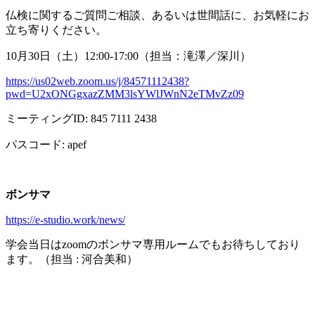
仏検に関するご質問ご相談、あるいは世間話に、お気軽にお
立ち寄りください。
10月
30
日（土）
12:00-17:00
（担当：滝澤／深川）
https://us02web.zoom.us/j/84571112438?
pwd=U2xONGgxazZMM3lsYWlJWnN2eTMvZz09
ミーティング
ID: 845 7111 2438
パスコード
: apef
ボンサマ
https://e-studio.work/news/
学会当日は
zoom
のボンサマ専用ルームでもお待ちしており
ます。（担当
:
河合美和）