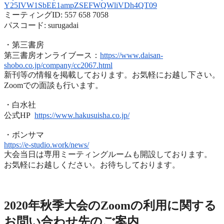
Y25IVW1SbEE1ampZSEFWQWliVDh4QT
09
ミーティングID: 557 658 7058
パスコード: surugadai
・第三書房
第三書房オンライブース：
https://www.
daisan-
shobo.co.jp/company/
cc2067.html
新刊等の情報を掲載しております。お気軽にお越し下さい。
Zoomでの面談も行います。
・白水社
公式HP
https://www.hakusuisha.
co.jp/
・ボンサマ
https://e-studio.work/news/
大会当日は専用ミーティングルームも開設しております。
お気軽にお越しください。お待ちしております。
2020年度秋季大会（完全オンライン開催）
2020年秋季大会のZoomの利用に関する
お問い合わせ先のご
案内