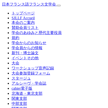
日本フランス語フランス文学会
トップページ
SJLLF Accueil
本会のご案内
賛助会員リスト
学会のあゆみと歴代主要役員
規約
学会からのお知らせ
学会員からの情報
新刊・博士論文
イベントその他
大会
ワークショップ音声記録
大会参加登録フォーム
スタージュ
アルシーヴ・学会誌
cahier電子版
北海道・東北支部
関東支部
中部支部