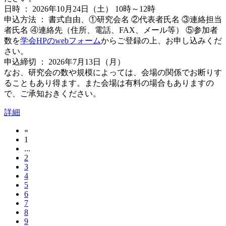
日時 ： 2026年10月24日（土） 10時～12時
申込方法 ： 書式自由、①研究会名 ②代表者氏名 ③連絡担当
者氏名 ④連絡先（住所、電話、FAX、メール等） ⑤参加者
数を
学会HPのwebフォーム
からご登録の上、お申し込みくだ
さい。
申込締切 ： 2026年7月13日（月）
なお、研究会の数や規模によっては、会場の関係でお断りす
ることもあり得ます。また会場は有料の場合もありますの
で、ご承知おきください。
詳細
«
1
...
2
3
4
5
6
7
8
9