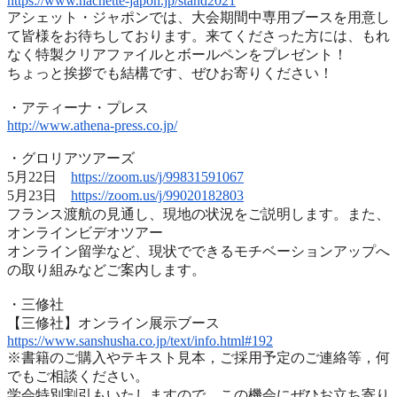
https://www.hachette-japon.jp/
stand2021
アシェット・ジャポンでは、
大会期間中専用ブースを用意し
て皆様をお待ちしております。
来てくださった方には、
もれ
なく特製クリアファイルとボールペンをプレゼント！
ちょっと挨拶でも結構です、ぜひお寄りください！
・アティーナ・プレス
http://www.athena-press.co.jp/
・グロリアツアーズ
5月22日
https://zoom.us/j/99831591067
5月23日
https://zoom.us/j/99020182803
フランス渡航の見通し、現地の状況をご説明します。また、
オンラインビデオツアー
オンライン留学など、
現状でできるモチベーションアップへ
の取り組みなどご案内します
。
・三修社
【三修社】オンライン展示ブース
https://www.sanshusha.co.jp/
text/info.html#192
※書籍のご購入やテキスト見本，ご採用予定のご連絡等，
何
でもご相談ください。
学会特別割引もいたしますので，
この機会にぜひお立ち寄り