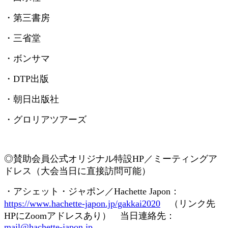
・第三書房
・三省堂
・ボンサマ
・
DTP
出版
・朝日出版社
・グロリアツアーズ
◎賛助会員
公式オリジナル特設
HP
／ミーティングア
ドレス（大会当日に直接訪問可能）
・アシェット・ジャポン／
Hachette Japon
：
https://www.hachette-japon.jp/gakkai2020
（リンク先
HP
に
Zoom
アドレスあり） 当日連絡先：
mail@hachette-japon.jp