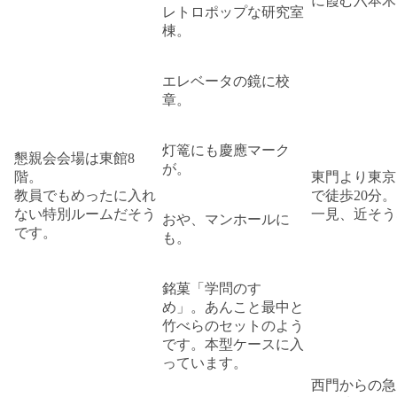
に霞む六本木
レトロポップな研究室
棟。
エレベータの鏡に校
章。
灯篭にも慶應マーク
懇親会会場は東館8
が。
階。
東門より東京
教員でもめったに入れ
で徒歩20分。
ない特別ルームだそう
一見、近そう
おや、マンホールに
です。
も。
銘菓「学問のすゝ
め」。あんこと最中と
竹べらのセットのよう
です。本型ケースに入
っています。
西門からの急