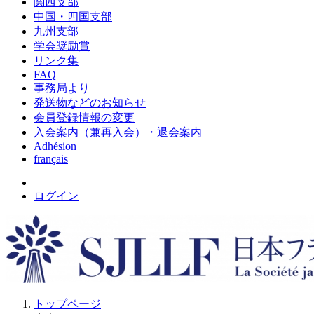
関西支部
中国・四国支部
九州支部
学会奨励賞
リンク集
FAQ
事務局より
発送物などのお知らせ
会員登録情報の変更
入会案内（兼再入会）・退会案内
Adhésion
français
ログイン
トップページ