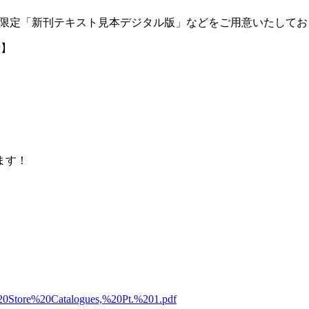
限定「新刊テキスト見本デジタル版」などをご用意いたしてお
P
】
ます！
t%20Store%20Catalogues,%20Pt.%201.pdf