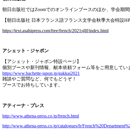
朝日出版社では
Zoom
でのオンラインブースのほか、学会期間
【朝日出版社 日本フランス語フランス文学会秋季大会特設
H
https://text.asahipress.com/free/french/2021sjllf/index.html
アシェット・ジャポン
【アシェット・ジャポン特設ページ】
個別ブースや新刊情報、献本依頼フォーム等をご用意してい
https://www.hachette-japon.jp/gakkai2021
雑談やご質問など、何でもどうぞ！
ブースでお待ちしています。
アティーナ・プレス
http://www.athena-press.co.jp/french.html
http://www.athena-press.co.jp/catalogues/fr/French%20Departmen