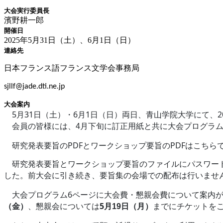
大会実行委員長
濱野耕一郎
開催日
2025年5月31日（土）、6月1日（日）
連絡先
日本フランス語フランス文学会事務局
sjllf@jade.dti.ne.jp
大会案内
5
31
6
1
2
月
日（土）・
月
日（日）両日、青山学院大学にて、
会員の皆様には、4月下旬に訂正用紙と共に大会プログラム
PDF
PDF
研究発表要旨の
とワークショップ要旨の
はこちら
研究発表要旨とワークショップ要旨のファイルにパスワード
した
。前大会に引き続き、要旨集の会場での配布は行いませ
6
大会プログラム
ページに大会費・懇親会費について案内
5
（金）
、懇親会については
月19日（月）
までにチケットを