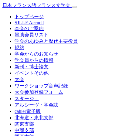
日本フランス語フランス文学会
トップページ
SJLLF Accueil
本会のご案内
賛助会員リスト
学会のあゆみと歴代主要役員
規約
学会からのお知らせ
学会員からの情報
新刊・博士論文
イベントその他
大会
ワークショップ音声記録
大会参加登録フォーム
スタージュ
アルシーヴ・学会誌
cahier電子版
北海道・東北支部
関東支部
中部支部