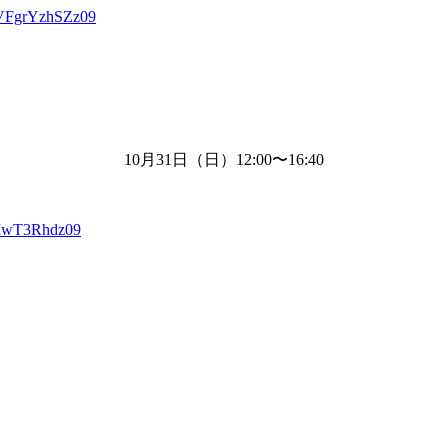
VFgrYzhSZz09
10月
31
日（日）
12:00
〜
16:40
XIwT3Rhdz09