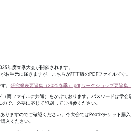
025
年度春季大会が開催されます。
PDF
がお手元に届きますが、こちらが訂正版の
ファイル
です
。
です。
研究発表要旨集（2025
春季）.pdf
ワークショップ要旨集（
（両ファイルに共通）をかけております。パスワードは学会事
んので、必要に応じて印刷してご持参ください。
Peatix
がありますのでご確認ください。今大会では
チケット購入
ご購入ください。