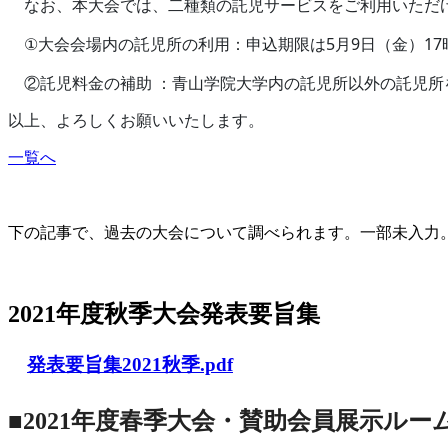
なお、本大会では、二種類の託児サービスをご利用いただ
5
9
17
①
大会会場内の託児所の利用：申込期限は
月
日（金）
②託児料金の補助
：青山学院大学内の託児所以外の託児所
以上、よろしくお願いいたします。
一覧へ
大会の記録(Historique des Congrès)
下の記事で、過去の大会について調べられます。一部未入力。Archives d
2021年度秋季大会（完全オンライン開催）
2021年度秋季大会発表要旨集
発表要旨集2021秋季.pdf
■2021年度春季大会・賛助会員展示ルー