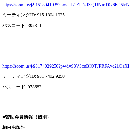
https://zoom.us/j/91518041935?pwd=L1ZITzdXQUNmT0x6K25M
ミーティング
ID: 915 1804 1935
パスコード
: 392311
https://zoom.us/j/98174029250?pwd=S3V3cnBIQTJFRFAvc21Qa
ミーティング
ID: 981 7402 9250
パスコード
: 978683
■
賛助会員情報（個別）
朝日出版社