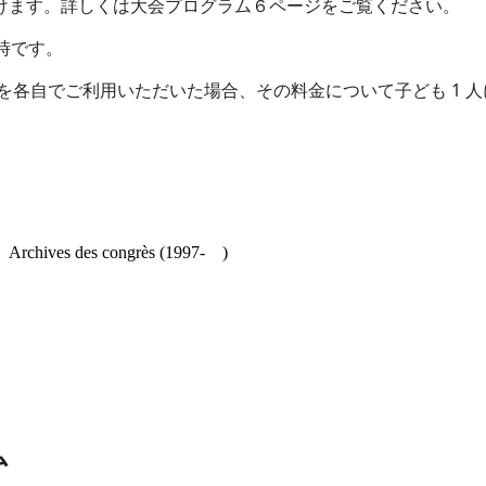
けます。詳しくは大会プログラム６ページをご覧ください。
時です。
1
を各自でご利用いただいた場合、その料金について子ども
人
es congrès (1997- )
ム