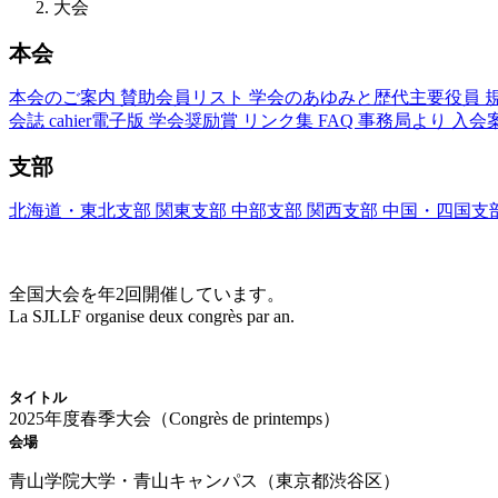
大会
本会
本会のご案内
賛助会員リスト
学会のあゆみと歴代主要役員
会誌
cahier電子版
学会奨励賞
リンク集
FAQ
事務局より
入会
支部
北海道・東北支部
関東支部
中部支部
関西支部
中国・四国支
大会(Congrès)
全国大会を年2回開催しています。
La SJLLF organise deux congrès par an.
大会カレンダー
タイトル
2025年度春季大会（Congrès de printemps）
会場
青山学院大学・青山キャンパス（東京都渋谷区）