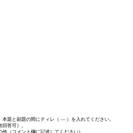
本題と副題の間にティレ（ ― ）を入れてください。
数回答可）。
その他（コメント欄に記述してください）