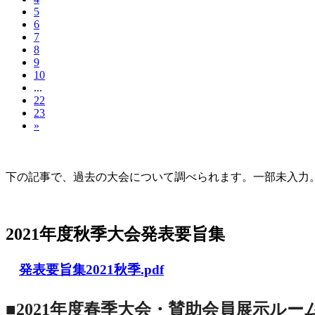
5
6
7
8
9
10
...
22
23
»
大会の記録(Historique des Congrès)
下の記事で、過去の大会について調べられます。一部未入力。Archives d
2021年度秋季大会（完全オンライン開催）
2021年度秋季大会発表要旨集
発表要旨集2021秋季.pdf
■2021年度春季大会・賛助会員展示ルー