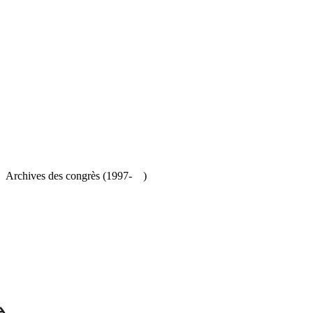
es congrès (1997- )
ム