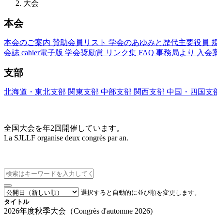
大会
本会
本会のご案内
賛助会員リスト
学会のあゆみと歴代主要役員
会誌
cahier電子版
学会奨励賞
リンク集
FAQ
事務局より
入会
支部
北海道・東北支部
関東支部
中部支部
関西支部
中国・四国支
大会(Congrès)
全国大会を年2回開催しています。
La SJLLF organise deux congrès par an.
大会カレンダー
選択すると自動的に並び順を変更します。
タイトル
2026年度秋季大会（Congrès d'automne 2026)