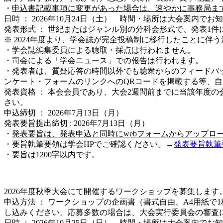
・
申込書記載事項に変更があった場合は、速やかに事務局ま
日時 ： 2026年10月24日（土） 時間・場所は大会案内でお
発表形式 ： 世紀またはジャンル別の分科会形式で、発表1件に
※ 2024年度より、学会誌が完全投稿制に移行したことに伴
・学会誌編集委員による聴取・採点は行われません。
・司会による「学会ニュース」での報告は行われます。
・発表者は、質疑応答の時間以外でも聴衆からのフィードハ
ンケート・フォームのリンクへのQRコードを掲載する等、
発表資格 ： 本会会員であり、大会2週間前までに当該年度
さい。
申込締切 ： 2026年7月13日（月）
発表要旨提出締切 : 2026年7月13日（月）
・
発表要旨は、発表申込と同時にwebフォームからアップロート
・要旨執筆要領は学会HPでご確認ください。→
発表要旨執筆要
・要旨は1200字以内です。
2026年度秋季大会にて開催するワークショップを募集します
申込方法 ： ワークショップの企画書（書式自由、A4用紙
し込みください。応募多数の場合は、大会実行委員会の審査
日時 ： 2026年10月25日（日） 時間・場所は大会案内でお