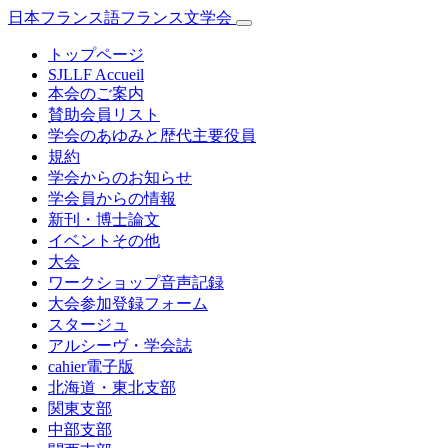
日本フランス語フランス文学会
トップページ
SJLLF Accueil
本会のご案内
賛助会員リスト
学会のあゆみと歴代主要役員
規約
学会からのお知らせ
学会員からの情報
新刊・博士論文
イベントその他
大会
ワークショップ音声記録
大会参加登録フォーム
スタージュ
アルシーヴ・学会誌
cahier電子版
北海道・東北支部
関東支部
中部支部