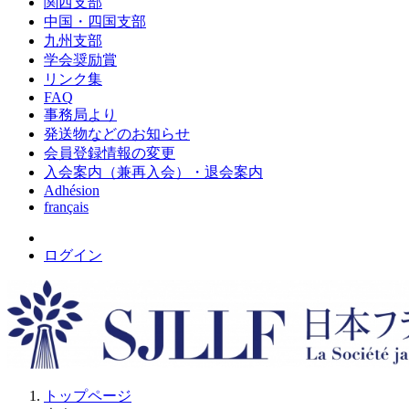
関西支部
中国・四国支部
九州支部
学会奨励賞
リンク集
FAQ
事務局より
発送物などのお知らせ
会員登録情報の変更
入会案内（兼再入会）・退会案内
Adhésion
français
ログイン
トップページ