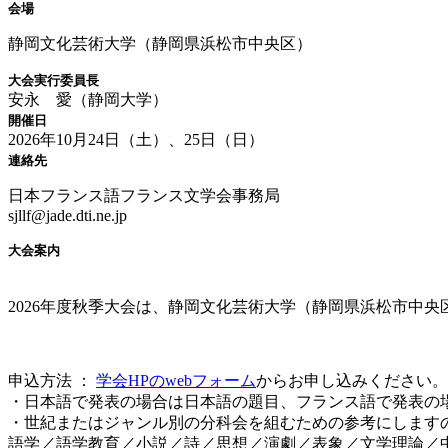
会場
静岡文化芸術大学（静岡県浜松市中央区）
大会実行委員長
安永 愛（静岡大学）
開催日
2026年10月24日（土）、25日（日）
連絡先
日本フランス語フランス文学会事務局
sjllf@jade.dti.ne.jp
大会案内
2026年度秋季大会は、静岡文化芸術大学（静岡県浜松市中央区
申込方法 ：
学会HPのwebフォーム
からお申し込みください。
・日本語で発表の場合は日本語の題目、フランス語で発表の場
・世紀またはジャンル別の分科会を組むための参考にします
語学／語学教育／小説／詩／思想／演劇／表象／文学理論／中世／