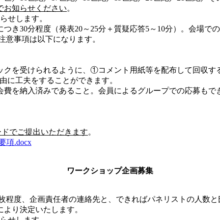
でお知らせください
。
知らせします。
つき30分程度（発表20～25分＋質疑応答5～10分）。会場で
う注意事項は以下になります。
゙ックを受けられるように、①コメント用紙等を配布して回収す
自由に工夫をすることができます。
の会費を納入済みであること。会員によるグループでの応募も
゙でご提出いただきます
。
項.docx
ワークショップ企画募集
。
で1枚程度、企画責任者の連絡先と、できればパネリストの人数
により決定いたします。
知らせします。