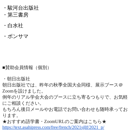
・駿河台出版社
・第三書房
・白水社
・ボンサマ
■賛助会員情報（個別）
・朝日出版社
朝日出版社では、昨年の秋季全国大会同様、展示ブース＠
Zoomを設けました。
例年のリアル学会大会のブースに立ち寄るつもりで、
お気軽
にご相談ください。
もちろん後日メールやお電話でお問い合わせも随時承ってお
ります
。
★おすすめ語学書・ZoomURLのご案内はこちら★
https://text.asahipress.com/
free/french/2021sjllf/2021_p/