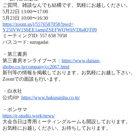
ご質問、雑談なんでも結構です。気軽にお越しください。
5月22日 13:00〜17:00
5月23日 10:00〜16:30
https://zoom.us/j/5576587058?
pwd=
Y25IVW1SbEE1ampZSEFWQWliVDh4QT
09
ミーティングID: 557 658 7058
パスコード: surugadai
・第三書房
第三書房オンライブース：
https://www.
daisan-
shobo.co.jp/company/
cc2067.html
新刊等の情報を掲載しております。お気軽にお越し下さい。
Zoomでの面談も行います。
・白水社
公式HP
https://www.hakusuisha.
co.jp/
・ボンサマ
https://e-studio.work/news/
大会当日は専用ミーティングルームも開設しております。
お気軽にお越しください。お待ちしております。