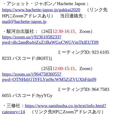
・アシェット・ジャポン／
Hachette Japon
：
https://www.hachette-japon.jp/gakkai2020
（リンク先
HP
に
Zoom
アドレスあり） 当日連絡先：
mail@hachette-japon.jp
・駿河台出版社：（
24
日
12:30-16:15
、
Zoom
）
https://zoom.us/j/92361058233?
pwd=dlc2amRwbjZxZ1BaWGxCWGVmTklEUT09
ミーティング
ID: 923 6105
8233
パスコード
:8KHT1j
（
25
日
12:00-15:15
、
Zoom
）
https://zoom.us/j/96475836055?
pwd=QTNHdjl1TFFLYm9tcWM5ZjZVUXhFdz09
ミーティング
ID: 964 7583
6055
パスコード
:9yyYGy
・三修社：
https://www.sanshusha.co.jp/text/info.html?
category=14
（リンク先
HP
に
Zoom
アドレスあり）