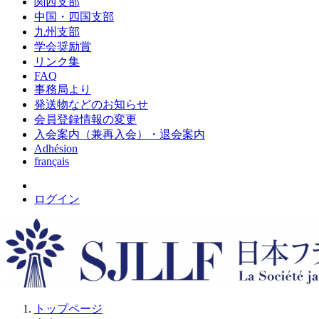
関西支部
中国・四国支部
九州支部
学会奨励賞
リンク集
FAQ
事務局より
発送物などのお知らせ
会員登録情報の変更
入会案内（兼再入会）・退会案内
Adhésion
français
ログイン
トップページ