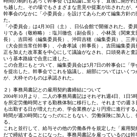
時間の制約もあって幹事会では結論に至らず、直後に開かれ
ち越した。その場でもさまざまな意見や提案が出されたが、
幹事会のなかに「小委員会」を設けてあらためて編集方針の
た。
「小委員会」は4月30日（土）、日仏会館で開催された。委
りである（敬称略）：塩川徹也（副会長）、小林茂（関東支
長）、吉田裕（編集委員長）、沖田吉穂（編集委員）、三井
（大会担当常任幹事）、小倉孝誠（幹事長）。吉田編集委員
正を加えた改革案を中心にして議論がなされ、口頭発表と査
いう基本路線で合意に達した。
この合意にもとづいて、編集委員会は5月7日の幹事会に「
を提出した。幹事会でこれを協議し、細部についてはいくつ
が、大枠そのものは承認された。
２）事務局書記との雇用契約書締結について
2004年10月より、二人の事務局書記はそれぞれ週4日、1日5
を所定労働時間とする勤務体制に移行した。それまでの週３
も出勤する日が増えたため、学会業務がより円滑に進行する
時間が週20時間になったのにともない、労働保険に加入し、
る。
これと並行して、給与その他の労働条件を規定した「雇用契
だで締結することになった。事務局書記を雇っているのは幹