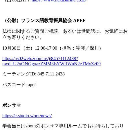
（公財）フランス語教育振興協会
APEF
仏検に関するご質問ご相談、あるいは世間話に、お気軽にお
立ち寄りください。
10月
30
日（土）
12:00-17:00
（担当：滝澤／深川）
https://us02web.zoom.us/j/84571112438?
pwd=U2xONGgxazZMM3lsYWlJWnN2eTMvZz09
ミーティング
ID: 845 7111 2438
パスコード
: apef
ボンサマ
https://e-studio.work/news/
学会当日は
zoom
のボンサマ専用ルームでもお待ちしており