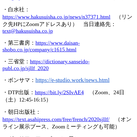
・白水社：
https://www.hakusuisha.co.jp/news/n37371.html
（リン
ク先
HP
に
Zoom
アドレスあり） 当日連絡先：
text@hakusuisha.co.jp
・第三書房：
https://www.daisan-
shobo.co.jp/company/c1615.html
・三省堂：
https://dictionary.sanseido-
publ.co.jp/sjllf_2020
https://e-studio.work/news.
html
・ボンサマ：
・
DTP
出版：
https://bit.ly/2SIvAE4
（
Zoom
、
24
日
（土）
12:45-16:15
）
・朝日出版社：
https://text.asahipress.com/free/french/2020sjllf/
（オン
ライン展示ブース、
Zoom
ミーティングも可能）