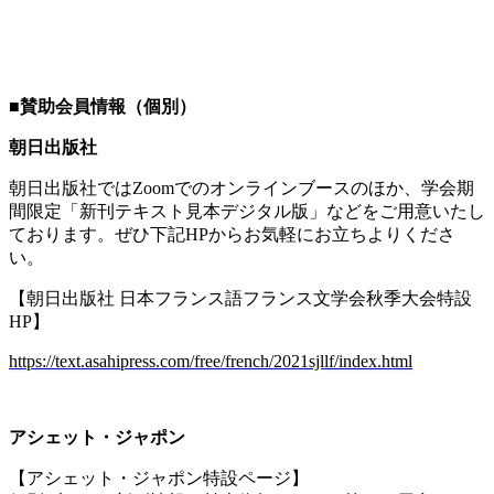
■
賛助会員情報（個別）
朝日出版社
朝日出版社では
Zoom
でのオンラインブースのほか、学会期
間限定「新刊テキスト見本デジタル版」などをご用意いたし
ております。ぜひ下記
HP
からお気軽にお立ちよりくださ
い。
【朝日出版社 日本フランス語フランス文学会秋季大会特設
HP
】
https://text.asahipress.com/free/french/2021sjllf/index.html
アシェット・ジャポン
【アシェット・ジャポン特設ページ】