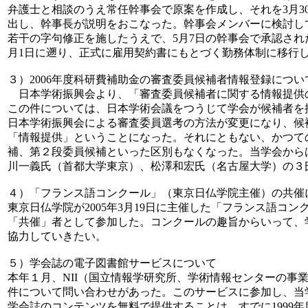
弁護士と相談のうえ常任幹事会で原案を作成し、それを3月3
出し、幹事長が説明をおこなった。幹事会メンバーに検討し
若干の字句修正を施したうえで、5月7日の幹事会で承認された
月1日に遡り、正式に雇用契約書にもとづく勤務体制に移行
３）2006年度科研費補助金の審査委員候補者情報登録につい
日本学術振興会より、「審査委員候補者に関する情報提供
この件については、日本学術会議をつうじて学会が候補者を
日本学術振興会による審査委員選考の方法が変更になり、候
「情報提供」ということになった。それにともない、かつて
補、第２段委員候補といった区別もなくなった。当学会から
川一義氏（首都大学東京）、松澤和宏氏（名古屋大学）の３
４）「フランス語コンクール」（東京日仏学院主催）の共催
東京日仏学院が2005年3月19日に主催した「フランス語コ
「共催」者として参加した。コンクールの趣旨からいって、
協力していきたい。
５）学会誌の電子図書館サービスについて
本年１月、NII（国立情報学研究所、学術情報センターの事
件について問い合わせがあった。このサービスに参加し、当
学会誌のコンテンツを無料で提供することは、すでに1999