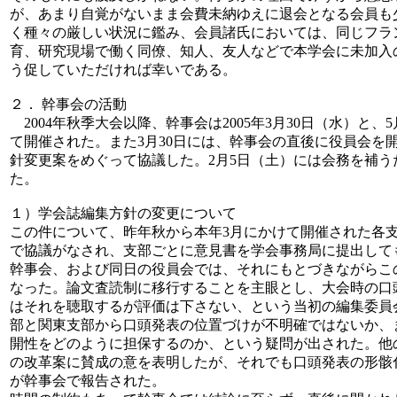
が、あまり自覚がないまま会費未納ゆえに退会となる会員も
く種々の厳しい状況に鑑み、会員諸氏においては、同じフラ
育、研究現場で働く同僚、知人、友人などで本学会に未加入
う促していただければ幸いである。
２． 幹事会の活動
2004年秋季大会以降、幹事会は2005年3月30日（水）と、
て開催された。また3月30日には、幹事会の直後に役員会を
針変更案をめぐって協議した。2月5日（土）には会務を補う
た。
１）学会誌編集方針の変更について
この件について、昨年秋から本年3月にかけて開催された各
で協議がなされ、支部ごとに意見書を学会事務局に提出してもら
幹事会、および同日の役員会では、それにもとづきながらこ
なった。論文査読制に移行することを主眼とし、大会時の口
はそれを聴取するが評価は下さない、という当初の編集委員
部と関東支部から口頭発表の位置づけが不明確ではないか、
開性をどのように担保するのか、という疑問が出された。他
の改革案に賛成の意を表明したが、それでも口頭発表の形骸
が幹事会で報告された。