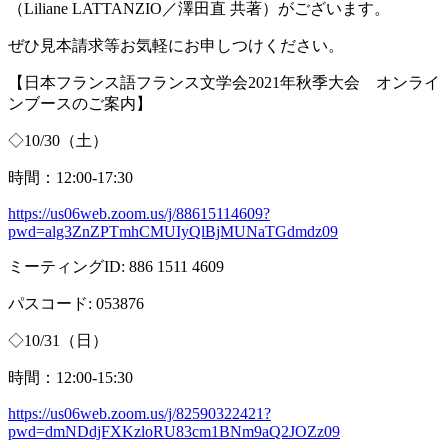
（
Liliane LATTANZIO
／澤田直 共著）がございます。
ぜひ見本請求等お気軽にお申しつけください。
【日本フランス語フランス文学会
2021
年秋季大会 オンライ
ンブースのご案内】
◇
10/30
（土）
時間：
12:00-17:30
https://us06web.zoom.us/j/88615114609?
pwd=alg3ZnZPTmhCMUIyQlBjMUNaTGdmdz09
ミーティング
ID: 886 1511 4609
パスコード
: 053876
◇
10/31
（日）
時間：
12:00-15:30
https://us06web.zoom.us/j/82590322421?
pwd=dmNDdjFXKzloRU83cm1BNm9aQ2JOZz09