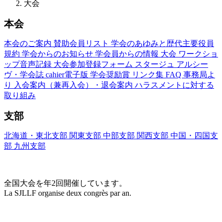
大会
本会
本会のご案内
賛助会員リスト
学会のあゆみと歴代主要役員
規約
学会からのお知らせ
学会員からの情報
大会
ワークショ
ップ音声記録
大会参加登録フォーム
スタージュ
アルシー
ヴ・学会誌
cahier電子版
学会奨励賞
リンク集
FAQ
事務局よ
り
入会案内（兼再入会）・退会案内
ハラスメントに対する
取り組み
支部
北海道・東北支部
関東支部
中部支部
関西支部
中国・四国支
部
九州支部
大会(Congrès)
全国大会を年2回開催しています。
La SJLLF organise deux congrès par an.
大会カレンダー