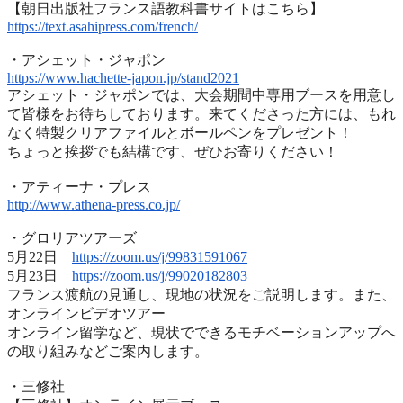
【朝日出版社フランス語教科書サイトはこちら】
https://text.asahipress.com/
french/
・アシェット・ジャポン
https://www.hachette-japon.jp/
stand2021
アシェット・ジャポンでは、
大会期間中専用ブースを用意し
て皆様をお待ちしております。
来てくださった方には、
もれ
なく特製クリアファイルとボールペンをプレゼント！
ちょっと挨拶でも結構です、ぜひお寄りください！
・アティーナ・プレス
http://www.athena-press.co.jp/
・グロリアツアーズ
5月22日
https://zoom.us/j/99831591067
5月23日
https://zoom.us/j/99020182803
フランス渡航の見通し、現地の状況をご説明します。また、
オンラインビデオツアー
オンライン留学など、
現状でできるモチベーションアップへ
の取り組みなどご案内します
。
・三修社