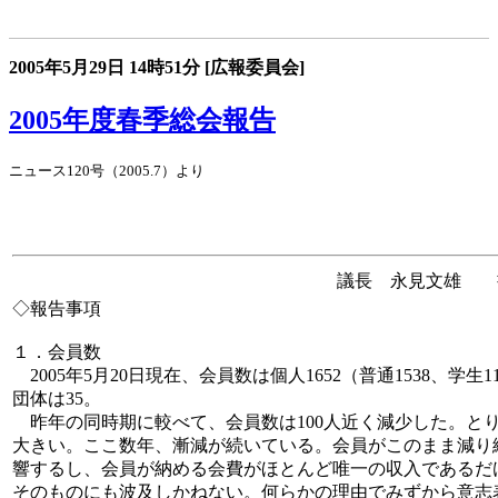
2005年5月29日
14時51分
[広報委員会]
2005年度春季総会報告
ニュース120号（2005.7）より
議長 永見文雄 
◇報告事項
１．会員数
2005年5月20日現在、会員数は個人1652（普通1538、学生
団体は35。
昨年の同時期に較べて、会員数は100人近く減少した。と
大きい。ここ数年、漸減が続いている。会員がこのまま減り
響するし、会員が納める会費がほとんど唯一の収入であるだ
そのものにも波及しかねない。何らかの理由でみずから意志