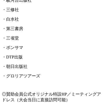
・駿河台出版社
・三修社
・白水社
・第三書房
・三省堂
・ボンサマ
・
DTP
出版
・朝日出版社
・グロリアツアーズ
◎賛助会員
公式オリジナル特設
HP
／ミーティングア
ドレス（大会当日に直接訪問可能）