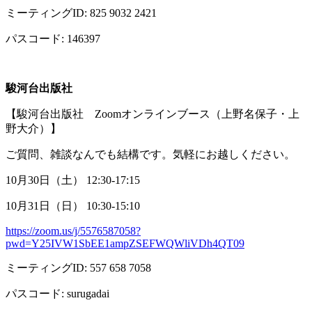
ミーティング
ID: 825 9032 2421
パスコード
: 146397
駿河台出版社
【駿河台出版社
Zoom
オンラインブース（上野名保子・上
野大介）】
ご質問、雑談なんでも結構です。気軽にお越しください。
10月
30
日（土）
12:30-17:15
10月
31
日（日）
10:30-15:10
https://zoom.us/j/5576587058?
pwd=Y25IVW1SbEE1ampZSEFWQWliVDh4QT09
ミーティング
ID: 557 658 7058
パスコード
: surugadai