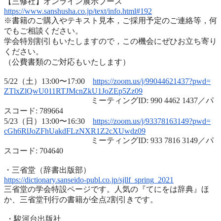
【三修社】オンライン展示ブース
https://www.sanshusha.co.jp/
text/info.html#192
※書籍のご購入やテキスト見本，ご採用予定のご連絡等，
何
でもご相談ください。
学会特別割引もいたしますので，
この機会にぜひお立ち寄り
ください。
（公費書類のご対応もいたします）
5/22（土）13:00〜17:00
https://zoom.us/j/99044621437?
pwd=
ZTlxZlQwU011RTJMcnZkU1JoZEp5Zz
09
ミーティングID: 990 4462 1437／パ
スコード: 789664
5/23（日）13:00〜16:30
https://zoom.us/j/93378163149?
pwd=
cGh6RlJoZFhUakdFLzNXR1Z2cXUwdz
09
ミーティングID: 933 7816 3149／パ
スコード: 704640
・三省堂（辞書出版部）
https://dictionary.sanseido-
publ.co.jp/sjllf_spring_2021
三省堂の学会特設ページです。人気の『てにをは辞典』ほ
か、
三省堂刊行の書籍が全点2割引きです。
・駿河台出版社