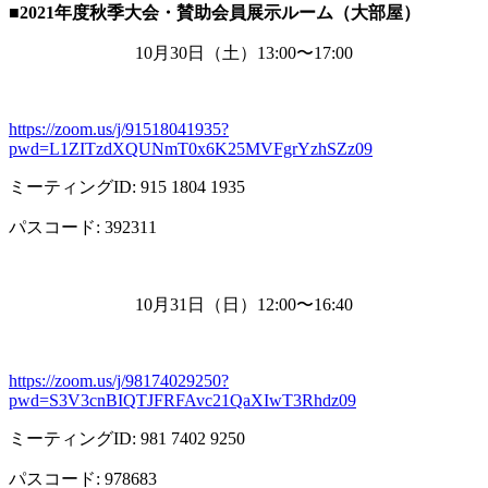
■2021
年度秋季大会・賛助会員展示ルーム（大部屋）
10月
30
日（土）
13:00
〜
17:00
https://zoom.us/j/91518041935?
pwd=L1ZITzdXQUNmT0x6K25MVFgrYzhSZz09
ミーティング
ID: 915 1804 1935
パスコード
: 392311
10月
31
日（日）
12:00
〜
16:40
https://zoom.us/j/98174029250?
pwd=S3V3cnBIQTJFRFAvc21QaXIwT3Rhdz09
ミーティング
ID: 981 7402 9250
パスコード
: 978683