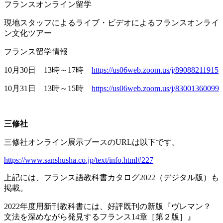
フランスオンライン留学
現地スタッフによるライブ・ビデオによるフランスオンライ
ン文化ツアー
フランス留学情報
10月
30
日
13
時～
17
時
https://us06web.zoom.us/j/89088211915
10月
31
日
13
時～
15
時
https://us06web.zoom.us/j/83001360099
三修社
三修社オンライン展示ブースの
URL
は以下です。
https://www.sanshusha.co.jp/text/info.html#227
上記には、フランス語教科書カタログ
2022
（デジタル版）も
掲載。
2022年度用新刊教科書には、好評既刊の新版『ヴレマン？
文法を深めながら発見するフランス
14
章［第２版］』