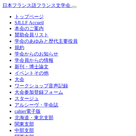
日本フランス語フランス文学会
トップページ
SJLLF Accueil
本会のご案内
賛助会員リスト
学会のあゆみと歴代主要役員
規約
学会からのお知らせ
学会員からの情報
新刊・博士論文
イベントその他
大会
ワークショップ音声記録
大会参加登録フォーム
スタージュ
アルシーヴ・学会誌
cahier電子版
北海道・東北支部
関東支部
中部支部