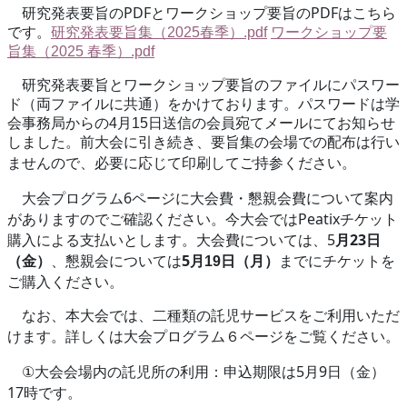
PDF
PDF
研究発表要旨の
とワークショップ要旨の
はこちら
です。
研究発表要旨集（2025
春季）.pdf
ワークショップ要
旨集（2025
春季）.pdf
研究発表要旨とワークショップ要旨のファイルにパスワー
ド（両ファイルに共通）をかけております。パスワードは学
会事務局からの4月15日送信の会員宛てメールにてお知らせ
しました
。前大会に引き続き、要旨集の会場での配布は行い
ませんので、必要に応じて印刷してご持参ください。
6
大会プログラム
ページに大会費・懇親会費について案内
Peatix
がありますのでご確認ください。今大会では
チケット
5
23
購入による支払いとします。大会費については、
月
日
5
（金）
、懇親会については
月19日（月）
までにチケットを
ご購入ください。
なお、本大会では、二種類の託児サービスをご利用いただ
けます。詳しくは大会プログラム６ページをご覧ください。
5
9
①
大会会場内の託児所の利用：申込期限は
月
日（金）
17
時です。