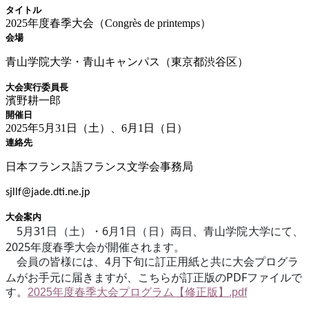
タイトル
2025年度春季大会（Congrès de printemps）
会場
青山学院大学・青山キャンパス（東京都渋谷区）
大会実行委員長
濱野耕一郎
開催日
2025年5月31日（土）、6月1日（日）
連絡先
日本フランス語フランス文学会事務局
sjllf@jade.dti.ne.jp
大会案内
5
31
6
1
月
日（土）・
月
日（日）両日、青山学院大学にて、
2025
年度春季大会が開催されます。
会員の皆様には、4月下旬に訂正用紙と共に大会プログラ
PDF
ムがお手元に届きますが、こちらが訂正版の
ファイル
で
す
。
2025
年度春季大会プログラム【修正版】.pdf