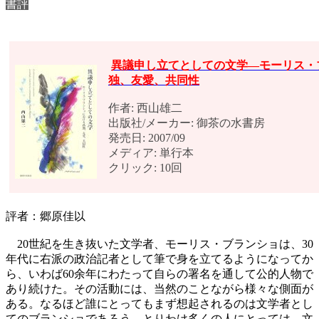
書評
異議申し立てとしての文学―モーリス・
独、友愛、共同性
作者: 西山雄二
出版社/メーカー: 御茶の水書房
発売日: 2007/09
メディア: 単行本
クリック: 10回
評者：郷原佳以
20世紀を生き抜いた文学者、モーリス・ブランショは、30
年代に右派の政治記者として筆で身を立てるようになってか
ら、いわば60余年にわたって自らの署名を通して公的人物で
あり続けた。その活動には、当然のことながら様々な側面が
ある。なるほど誰にとってもまず想起されるのは文学者とし
てのブランショであろう。とりわけ多くの人にとっては、文