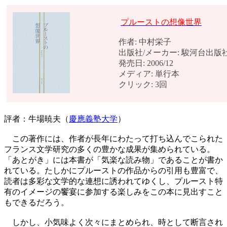
プルーストの想像世界
作者: 中村栄子
出版社/メーカー: 駿河台出版
発売日: 2006/12
メディア: 単行本
クリック: 3回
評者：牛場暁夫（
慶應義塾大学
）
この著作には、作者が長年にわたって打ち込んでこられた
フランス文学研究の多くの豊かな成果が集められている。
「あとがき」には本書が「気楽な読み物」であることが書か
れている。たしかにプルーストの作品からの引用も豊富で、
読者は多彩な文学的な連想に誘われてゆくし、プルースト特
有のイメージの饗宴に参加する楽しみをこの本に見出すこと
もできるだろう。
しかし、小気味よく次々にまとめられ、時として断言され