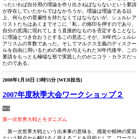
ったいわば自分用の理論を作り出さねばならないという要請
が存在していたからではなかろうか。理論は理論である以
上、何らかの普遍性を持たなくてはならないが、シュルレア
リストたちはあくまでそこに「私」の烙印を押すのであり、
自分の意識に現れてしまう直接的なものを否定することなし
に理論とつき合おうとするこの意志こそが、30年代シュルレ
アリスムの常数であった。そしてマルクス主義のディスクー
ルを自由に用いるための条件が与えられた30年代後半、この
要請をもっとも極端な形で実践したのがニコラ・カラスだっ
たのである。
2008年1月18日
13時55分
[WEB担当]
2007年度秋季大会ワークショップ２
WS
第一次世界大戦とモダニズム
第一次世界大戦という出来事の意味を、感覚や精神の変容
という観点から幅ひろく捉えることを目的として、ワークシ