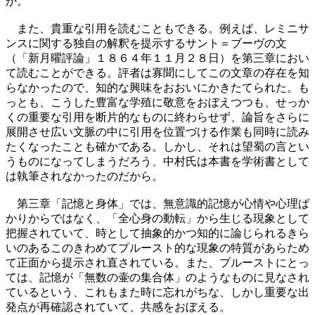
か。
また、貴重な引用を読むこともできる。例えば、レミニサ
ンスに関する独自の解釈を提示するサント＝ブーヴの文
（「新月曜評論」１８６４年１１月２８日）を第三章におい
て読むことができる。評者は寡聞にしてこの文章の存在を知
らなかったので、知的な興味をおおいにかきたてられた。も
っとも、こうした豊富な学殖に敬意をおぼえつつも、せっか
くの重要な引用を断片的なものに終わらせず、論旨をさらに
展開させ広い文脈の中に引用を位置づける作業も同時に読み
たくなったことも確かである。しかし、それは望蜀の言とい
うものになってしまうだろう、中村氏は本書を学術書として
は執筆されなかったのだから。
第三章「記憶と身体」では、無意識的記憶が心情や心理ば
かりからではなく、「全心身の動転」から生じる現象として
把握されていて、時として抽象的かつ知的に論じられるきら
いのあるこのきわめてプルースト的な現象の特質があらため
て正面から提示され直されている。また、プルーストにとっ
ては、記憶が「無数の壷の集合体」のようなものに見なされ
ているという、これもまた時に忘れがちな、しかし重要な出
発点が再確認されていて、共感をおぼえる。