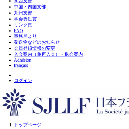
関西支部
中国・四国支部
九州支部
学会奨励賞
リンク集
FAQ
事務局より
発送物などのお知らせ
会員登録情報の変更
入会案内（兼再入会）・退会案内
Adhésion
français
ログイン
トップページ