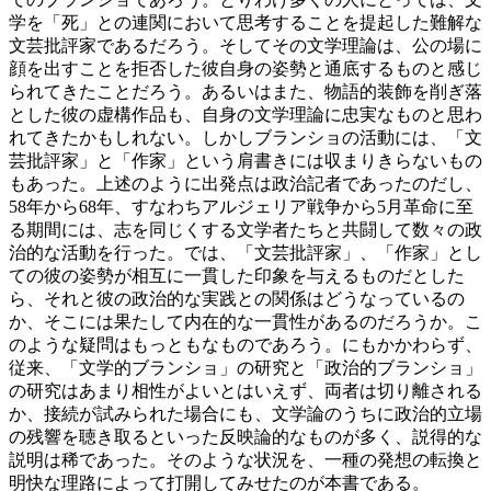
学を「死」との連関において思考することを提起した難解な
文芸批評家であるだろう。そしてその文学理論は、公の場に
顔を出すことを拒否した彼自身の姿勢と通底するものと感じ
られてきたことだろう。あるいはまた、物語的装飾を削ぎ落
とした彼の虚構作品も、自身の文学理論に忠実なものと思わ
れてきたかもしれない。しかしブランショの活動には、「文
芸批評家」と「作家」という肩書きには収まりきらないもの
もあった。上述のように出発点は政治記者であったのだし、
58年から68年、すなわちアルジェリア戦争から5月革命に至
る期間には、志を同じくする文学者たちと共闘して数々の政
治的な活動を行った。では、「文芸批評家」、「作家」とし
ての彼の姿勢が相互に一貫した印象を与えるものだとした
ら、それと彼の政治的な実践との関係はどうなっているの
か、そこには果たして内在的な一貫性があるのだろうか。こ
のような疑問はもっともなものであろう。にもかかわらず、
従来、「文学的ブランショ」の研究と「政治的ブランショ」
の研究はあまり相性がよいとはいえず、両者は切り離される
か、接続が試みられた場合にも、文学論のうちに政治的立場
の残響を聴き取るといった反映論的なものが多く、説得的な
説明は稀であった。そのような状況を、一種の発想の転換と
明快な理路によって打開してみせたのが本書である。