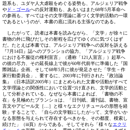
題系も、ユダヤ人大虐殺をめぐる姿勢も、アルジェリア戦争
や
ド・ゴール
への反対運動も、あるいはまた68年5月革命へ
の参画も、すべてはその文学理論に基づく文学的活動の一環
であるというのが、本書の底に流れる主張なのである。
したがって、読者は本書を読みながら、「文学」が徐々に
書物の外に飛びだしその射程を広げてゆくのに気づくはず
だ。たとえば本書では、アルジェリア戦争への反対を訴える
『7月14日』誌へのブランショの協力、「アルジェリア戦争
における不服従の権利宣言」（通称「121人宣言」）起草へ
の彼の尽力、その延長線上で彼が60年代前半に準備した『国
際雑誌』企画、そして68年5月に彼が発足させた「学生－作
家行動委員会」、要するに、2003年に刊行された『政治論
集』（日本語訳2005年）にまとめられた文書や活動がすべて
文学理論との関係性において位置づけ直され、文学的活動と
して分析されている。なぜなら本書によれば、「書物の不
在」を見極めたブランショは、「日刊紙、週刊誌、書物、宣
言文やアピール文［…］と様々なエクリチュールの形態を経
験」することで、「自らの文学観にしたがって、文学がいか
なる形態を与えられて存在するべきかを、その都度、模索し
続けた」（iii頁）からである。そしてそれら「様々な
エクリ