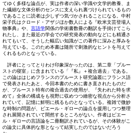
てゆく多様な論点が、実は作者の深い学識や文学的教養、ま
た繊細な文体分析のセンスに支えられ裏づけられているもの
であることに読者は少しずつ気づかされることになる。中村
栄子氏はクロード・アザジほか数人による『欧米文芸登場人
物事典』や、
言語学
関係の学術書数冊の翻訳を手掛けてこら
れたし、また最近の学会での研究発表の動向などにも精通さ
れてもいて、そうした幅広い知識がこの著作に深みと厚みを
与えている。このため本書は随所で刺激的なヒントを与えて
くれるものとなっている。
評者にとってとりわけ印象深かったのは、第二章「プルー
ストの寝室」に含まれている「『私』＋複合過去」である。
この論ははじめフランスのプルースト研究論叢にフランス語
で発表されたあと、今回本書のために書き直されたものだ
が、プルースト特有の複合過去の使用が、『失われた時を求
めて』全体の構成をも視野に収めつつ緻密な視点から分析さ
れていて、記憶に鮮明に残るものとなっている。複雑で微妙
な時制の問題が、ピエール・ギローの論点を援用しつつ整理
され展開されていて間然するところがない。作者はピエー
ル・ギローの言語論を二冊翻訳されているが、その体験がこ
の論文に具体的な形となって結実したのではないだろう