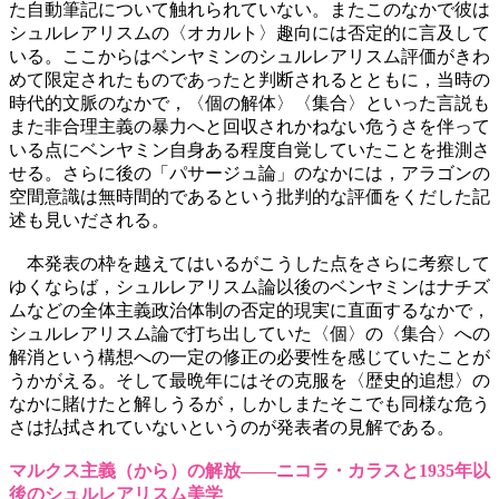
た自動筆記について触れられていない。またこのなかで彼は
シュルレアリスムの〈オカルト〉趣向には否定的に言及して
いる。ここからはベンヤミンのシュルレアリスム評価がきわ
めて限定されたものであったと判断されるとともに，当時の
時代的文脈のなかで，〈個の解体〉〈集合〉といった言説も
また非合理主義の暴力へと回収されかねない危うさを伴って
いる点にベンヤミン自身ある程度自覚していたことを推測さ
せる。さらに後の「パサージュ論」のなかには，アラゴンの
空間意識は無時間的であるという批判的な評価をくだした記
述も見いだされる。
本発表の枠を越えてはいるがこうした点をさらに考察して
ゆくならば，シュルレアリスム論以後のベンヤミンはナチズ
ムなどの全体主義政治体制の否定的現実に直面するなかで，
シュルレアリスム論で打ち出していた〈個〉の〈集合〉への
解消という構想への一定の修正の必要性を感じていたことが
うかがえる。そして最晩年にはその克服を〈歴史的追想〉の
なかに賭けたと解しうるが，しかしまたそこでも同様な危う
さは払拭されていないというのが発表者の見解である。
マルクス主義（から）の解放――ニコラ・カラスと1935年以
後のシュルレアリスム美学