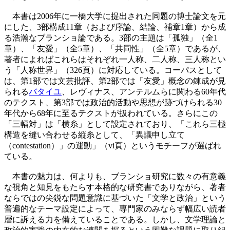
本書は2006年に一橋大学に提出された同題の博士論文を元
にした、3部構成11章（および序論、結論、補章1章）から成
る浩瀚なブランショ論である。3部の主題は「孤独」（全1
章）、「友愛」（全5章）、「共同性」（全5章）であるが、
著者によればこれらはそれぞれ一人称、二人称、三人称とい
う「人称世界」（326頁）に対応している。コーパスとして
は、第1部では文芸批評、第2部では「友愛」概念の錬成が見
られる
バタイユ
、レヴィナス、アンテルムらに関わる60年代
のテクスト、第3部では政治的活動や思想が跡づけられる30
年代から68年に至るテクストが扱われている。さらにこの
「三幅対」は「横糸」として設定されており、「これら三極
構造を縫い合わせる縦糸として、「異議申し立て
（contestation）」の運動」（vi頁）というモチーフが選ばれ
ている。
本書の魅力は、何よりも、ブランショ研究に数々の有意義
な視角と知見をもたらす本格的な研究書でありながら、著者
ならではの尖鋭な問題意識に基づいた「文学と政治」という
普遍的なテーマ設定によって、専門家のみならず幅広い読者
層に訴える力を備えていることである。しかし、文学理論と