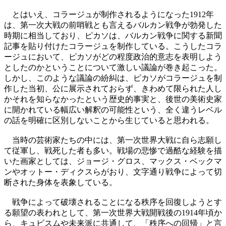
とはいえ、コラージュが制作されるようになった1912年
は、第一次大戦の前哨戦とも言えるバルカン戦争が勃発した
時期に相当しており、ピカソは、バルカン戦争に関する新聞
記事を貼り付けたコラージュを制作している。こうしたコラ
ージュにおいて、ピカソがどの程度政治的意志を表明しよう
としたのかということについて激しい議論が巻き起こった。
しかし、このような議論の紛糾は、ピカソがコラージュを制
作した当初、公に展示されておらず、きわめて限られた人し
かそれを知らなかったという歴史的事実と、後世の美術史家
に開かれている幅広い解釈の可能性という、全く違うレベル
の話を明確に区別しないことから生じていると思われる。
当時の芸術家たちの中には、第一次世界大戦に自ら志願し
て従軍し、戦死した者も多い。戦場の悲惨で過酷な経験を描
いた画家としては、ジョージ・グロス、マックス・ベックマ
ンやオットー・ディクスらがおり、文字通り戦争によって切
断された身体を表象している。
戦争によって破壊されることになる秩序を回復しようとす
る願望の表われとして、第一次世界大戦開戦後の1914年頃か
ら、キュビスムや未来派に共通して、「秩序への回帰」と言