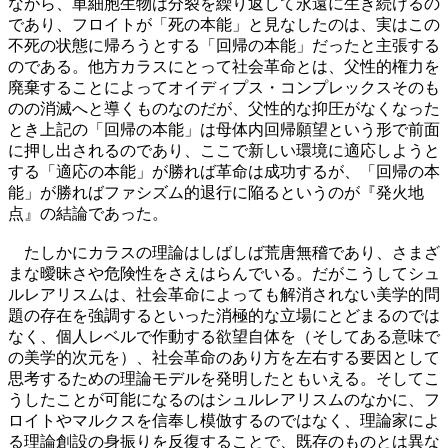
ながら、単細胞生物は分裂を繰り返して永遠に生き続けるの
であり、フロイトが「死の本能」と見なしたのは、実はこの
不死の状態に帰ろうとする「回帰の本能」だったと主張する
のである。他方カラスにとって社会革命とは、父性的権力を
廃棄することによってオイディプス・コンプレックスそのも
のの消滅へと導くものなのだが、父性的な抑圧がなくなった
とき上記の「回帰の本能」は母体内回帰願望という形で前面
に押し出されるのであり、ここで新しい環境に適応しようと
する「適応の本能」が勝れば革命は成功するが、「回帰の本
能」が勝ればファシズム的退行に陥るというのが『発火地
点』の結論であった。
たしかにカラスの理論はしばしば荒唐無稽であり、さまざ
まな曖昧さや危険性をさえはらんでいる。だがこうしてシュ
ルレアリスムは、社会革命によっても解消されない美学的問
題の存在を強調するといった消極的な立場にとどまるのでは
なく、個人レベルで作動する欲望自体を（そしてある意味で
の美学的次元を）、社会革命のあり方を左右する要因として
思考するための理論モデルを発明したともいえる。そしてこ
うしたことが可能になるのはシュルレアリスムのなかに、フ
ロイトやマルクスを信奉し模倣するのではなく、理論家によ
る理論創設の身振りを反復することで、既存のものとは異な