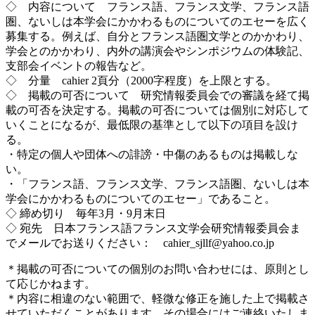
◇ 内容について フランス語、フランス文学、フランス語
圏、ないしは本学会にかかわるものについてのエセーを広く
募集する。例えば、自分とフランス語圏文学とのかかわり、
学会とのかかわり、内外の講演会やシンポジウムの体験記、
支部会イベントの報告など。
◇ 分量 cahier 2頁分（2000字程度）を上限とする。
◇ 掲載の可否について 研究情報委員会での審議を経て掲
載の可否を決定する。掲載の可否については個別に対応して
いくことになるが、最低限の基準として以下の項目を設け
る。
・特定の個人や団体への誹謗・中傷のあるものは掲載しな
い。
・「フランス語、フランス文学、フランス語圏、ないしは本
学会にかかわるものについてのエセー」であること。
◇ 締め切り 毎年3月・9月末日
◇ 宛先 日本フランス語フランス文学会研究情報委員会ま
でメールでお送りください： cahier_sjllf@yahoo.co.jp
＊掲載の可否についての個別のお問い合わせには、原則とし
て応じかねます。
＊内容に相違のない範囲で、軽微な修正を施した上で掲載さ
せていただくことがあります。その場合にはご連絡いたしま