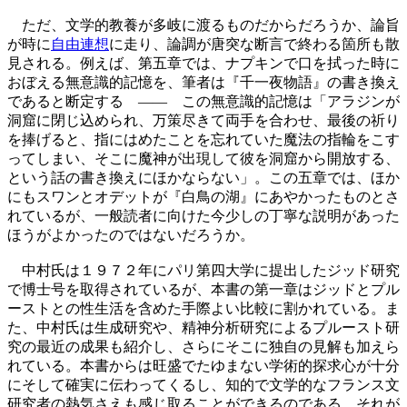
ただ、文学的教養が多岐に渡るものだからだろうか、論旨
が時に
自由連想
に走り、論調が唐突な断言で終わる箇所も散
見される。例えば、第五章では、ナプキンで口を拭った時に
おぼえる無意識的記憶を、筆者は『千一夜物語』の書き換え
であると断定する ―― この無意識的記憶は「アラジンが
洞窟に閉じ込められ、万策尽きて両手を合わせ、最後の祈り
を捧げると、指にはめたことを忘れていた魔法の指輪をこす
ってしまい、そこに魔神が出現して彼を洞窟から開放する、
という話の書き換えにほかならない」。この五章では、ほか
にもスワンとオデットが『白鳥の湖』にあやかったものとさ
れているが、一般読者に向けた今少しの丁寧な説明があった
ほうがよかったのではないだろうか。
中村氏は１９７２年にパリ第四大学に提出したジッド研究
で博士号を取得されているが、本書の第一章はジッドとプル
ーストとの性生活を含めた手際よい比較に割かれている。ま
た、中村氏は生成研究や、精神分析研究によるプルースト研
究の最近の成果も紹介し、さらにそこに独自の見解も加えら
れている。本書からは旺盛でたゆまない学術的探求心が十分
にそして確実に伝わってくるし、知的で文学的なフランス文
研究者の熱気さえも感じ取ることができるのである。それが