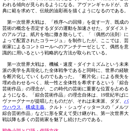
われる傾向が見られるようになる。アヴァンギャルドが、古
典に範を求めて、伝統的油彩画を描くようになるのである。
第一次世界大戦は、「秩序への回帰」を促す一方、既成の
芸術の概念を否定するダダの運動を加速させた。ダダイスト
のアルプは、紙片を地に撒き散らして、「〈偶然の法則〉に
よって配置されたコラージュ」を制作したが、ここでは、芸
術家によるコントロールへのアンチテーゼとして、偶然を意
識的に用いるという戦略的な方法が取られている。
第一次世界大戦は、機械・速度・ダイナミズムという未来
派の美学を具現化した全体戦争であると同時に、世界の経験
を断片化していくものでもあった。「断片化」による喪失を
埋め合わせるべく、統一性と全体性を希求するという「綜合
芸術作品」の理念が、この時代の芸術に重要な位置を占める
ようになる。「綜合芸術作品」の理念自体は、19世紀半ばに
ヴァーグナーが提唱したものだが、それは未来派、ダダ、
バ
ウハウス
、
構成主義
、クルト・シュヴィッタースの「メルツ
綜合芸術作品」などに形を変えて受け継がれ、第一次世界大
戦以降も多くの芸術家を魅了し続けたのである。
戦争小説と口語・俗語文体