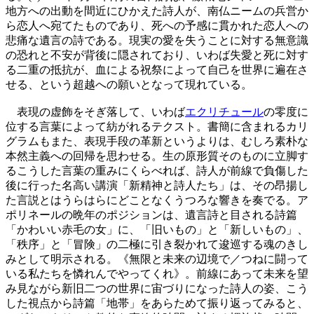
地方への出動を間近にひかえた詩人が、南仏ニームの兵営か
ら恋人へ宛てたものであり、死への予感に貫かれた恋人への
悲痛な遺言の詩である。現実の愛を失うことに対する無意識
の恐れと不安が背後に隠されており、いわば失愛と死に対す
る二重の抵抗が、血による祝祭によって自己を世界に遍在さ
せる、という超越への願いとなって現れている。
表現の虚飾をそぎ落して、いわば
エクリチュール
の零度に
位する言葉によって紡がれるテクスト。書簡に含まれるカリ
グラムもまた、表現手段の革新というよりは、むしろ素朴な
本然主義への回帰を思わせる。生の原形質そのものに立脚す
るこうした言葉の重みにくらべれば、詩人が前線で負傷した
後に行った名高い講演「新精神と詩人たち」は、その昂揚し
た言説とはうらはらにどことなくうつろな響きを奏でる。ア
ポリネールの晩年のポジションは、遺言詩と目される詩篇
「かわいい赤毛の女」に、「旧いもの」と「新しいもの」、
「秩序」と「冒険」の二極に引き裂かれて逡巡する魂のきし
みとして明示される。《無限と未来の辺境で／つねに闘って
いる私たちを憐れんでやってくれ》。前線にあって未来を望
み見ながら新旧二つの世界に宙づりになった詩人の姿、こう
した視点から詩篇「地帯」をあらためて振り返ってみると、