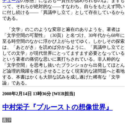
チュール
の形態」になおも一貫性が認められるのは、まずも
って、それらが絶対的な――すなわち、自らをもたえず問い
に付し続ける――「異議申し立て」として存在しているから
である。
「文学」のこのような変容と遍在のありようを、著者は
「文学空間の可塑性」（30頁）と名づけ、30年代から68年に
至る時空間のなかに浮かび上がらせてゆく。しかしその探索
は、「あとがき」を読めば分かるように、「異議申し立てと
しての文学」が現代世界にとってますます必要となっている
という著者の痛切な思いに裏打ちされている。非人称的な
「文学空間」を思考し抜いたブランショから出発してほとん
ど論理的飛躍を感じさせることなく現実的な諸問題へと着地
する、本書はかくも大胆な試みを成し遂げた稀有な「文学
論」である。
2008年2月14日
13時36分
[WEB担当]
中村栄子『プルーストの想像世界』
書評