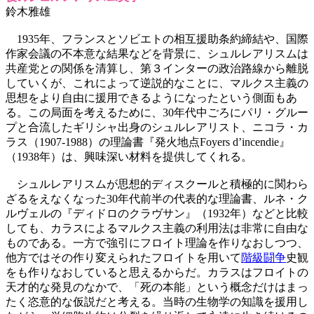
鈴木雅雄
1935年、フランスとソビエトの相互援助条約締結や、国際
作家会議の不本意な結果などを背景に、シュルレアリスムは
共産党との関係を清算し、第３インターの政治路線から離脱
していくが、これによって逆説的なことに、マルクス主義の
思想をより自由に援用できるようになったという側面もあ
る。この局面を考えるために、30年代中ごろにパリ・グルー
プと合流したギリシャ出身のシュルレアリスト、ニコラ・カ
ラス（1907-1988）の理論書『発火地点Foyers d’incendie』
（1938年）は、興味深い材料を提供してくれる。
シュルレアリスムが思想的ディスクールと積極的に関わら
ざるをえなくなった30年代前半の代表的な理論書、ルネ・ク
ルヴェルの『ディドロのクラヴサン』（1932年）などと比較
しても、カラスによるマルクス主義の利用法は非常に自由な
ものである。一方で強引にフロイト理論を作りなおしつつ、
他方ではその作り変えられたフロイトを用いて
階級闘争
史観
をも作りなおしていると思えるからだ。カラスはフロイトの
天才的な発見のなかで、「死の本能」という概念だけはまっ
たく恣意的な仮説だと考える。当時の生物学の知識を援用し