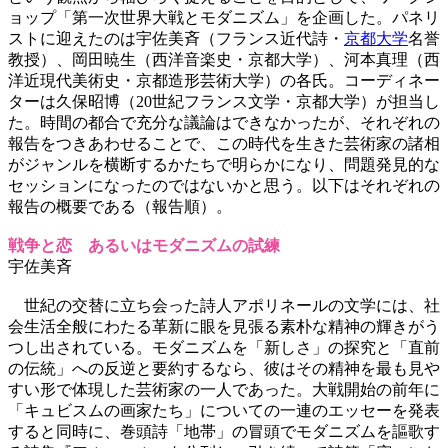
ョップ「第一次世界大戦とモダニズム」を企画した。パネリ
ストに迎えたのは宇佐美斉（フランス近代詩・
京都大学
名誉
教授）、岡田暁生（西洋音楽史・京都大学）、河本真理（西
洋近現代美術史・京都造形芸術大学）の各氏。コーディネー
ターは久保昭博（20世紀フランス文学・京都大学）が担当し
た。時間の都合で充分な議論はできなかったが、それぞれの
報告をつきあわせることで、この時代を生きた芸術家の諸相
がジャンルを横断するかたちで明らかになり、問題発見的な
セッションになったのではないかと思う。以下はそれぞれの
報告の概要である（報告順）。
戦争と恋 あるいはモダニズムの試練
宇佐美斉
世紀の交替に立ち会った詩人アポリネールの文学には、社
会生活全般にわたる革新に眼を見張る素朴な精神の輝きがう
つし出されている。モダニズムを「新しさ」の探究と「直前
の伝統」への反逆と要約するなら、彼はその精神を最も見や
すい形で体現した芸術家の一人であった。大戦開始の前年に
「キュビスムの画家たち」についての一連のエッセーを発表
すると同時に、巻頭詩「地帯」の冒頭でモダニズムを謳歌す