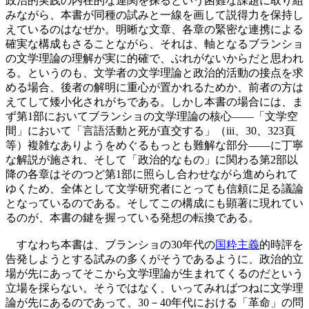
政治的実践の内在的な連関を探るという困難な課題に取り組
みながら、本書が同種の試みと一線を画して説得力を保持し
えているのはなぜか。明晰な文章、各章の緊密な連携による
確実な構成もさることながら、それは、軸となるブランショ
の文学理論の理解が実に的確で、ぶれがないからだと思われ
る。というのも、文学者の文学理論と政治的活動の接点を求
める場合、後者の解明に重心が置かれるためか、前者の方は
えてして矮小化されがちである。しかし本書の場合には、ま
ず第1部においてブランショの文学理論の核心――「文学空
間」において「言語活動と死が直交する」（iii、30、323頁
等）複雑なありようをめぐるもっとも難解な部分――に丁寧
な解説が施され、そして「政治的なもの」に関わる第2部以
降の各章はそのつど第1部に照らし合わせながら進められて
ゆくため、全体として文学研究者にとっても信頼に足る議論
となっているのである。そしてこの構成にも顕著に現れてい
るのが、本書の鍵を握っている発想の転換である。
すなわち本書は、ブランショの30年代の
国粋主義
的時評を
告発しようとする試みの多くがそうであるように、政治的立
場が先にあってそこから文学理論が生まれてくるのだという
立場を採らない。そうではなく、いってみればつねに文学理
論が先にあるのであって、30－40年代における「革命」の問