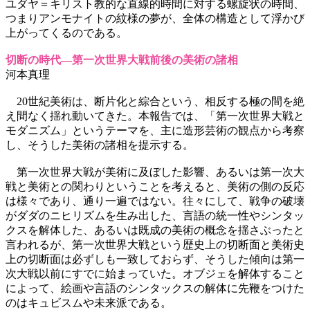
ユダヤ＝キリスト教的な直線的時間に対する螺旋状の時間、
つまりアンモナイトの紋様の夢が、全体の構造として浮かび
上がってくるのである。
切断の時代―第一次世界大戦前後の美術の諸相
河本真理
20世紀美術は、断片化と綜合という、相反する極の間を絶
え間なく揺れ動いてきた。本報告では、「第一次世界大戦と
モダニズム」というテーマを、主に造形芸術の観点から考察
し、そうした美術の諸相を提示する。
第一次世界大戦が美術に及ぼした影響、あるいは第一次大
戦と美術との関わりということを考えると、美術の側の反応
は様々であり、通り一遍ではない。往々にして、戦争の破壊
がダダのニヒリズムを生み出した、言語の統一性やシンタッ
クスを解体した、あるいは既成の美術の概念を揺さぶったと
言われるが、第一次世界大戦という歴史上の切断面と美術史
上の切断面は必ずしも一致しておらず、そうした傾向は第一
次大戦以前にすでに始まっていた。オブジェを解体すること
によって、絵画や言語のシンタックスの解体に先鞭をつけた
のはキュビスムや未来派である。