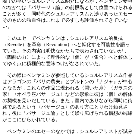
圏での早いシュルレアリスム紹介になるが，ベンヤミン受容
のなかでは「パサージュ論」の前段階として位置づけられる
ことが多く，同時代のシュルレアリスムと渉りあったエセー
そのものの独自性はこれまで必ずしも評価されてきていな
い。
このエセーでベンヤミンは，シュルレアリスム的反抗
（Revolte）を革命（Revolution）へと転化する可能性を語っ
ている。その内実は明快なかたちで表わされていないが，
〈陶酔の力〉によって理性的な〈個〉が〈集合〉へと解体し
てゆく点に積極的な意味づけがなされていた。
その際にベンヤミンが参照しているシュルレアリスム作品
はアラゴンの『パリの農夫』とブルトンの『ナジャ』が中心
となるが，これらの作品に現われる〈開いた扉〉〈ガラスの
家〉〈オペラ座パサージュ〉などの形象に彼は〈個〉の解体
の契機を見いだしている。また，室内でありながら同時に街
路であるという〈パサージュ〉のあり方にとりわけ触発さ
れ，後に「パサージュ論」として繰り広げられる構想の端緒
がここにひらかれている。
ベンヤミンのエセーのなかでは，シュルレアリストが試み