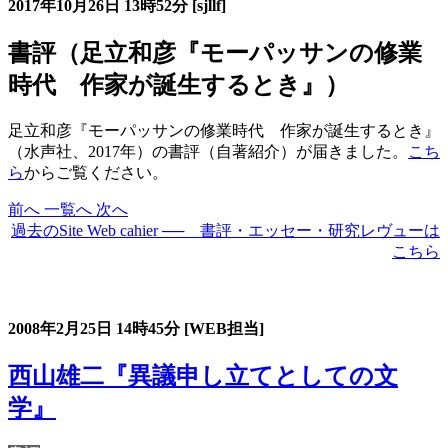
2017年10月26日
13時52分
[sjllf]
書評（足立和彦『モーパッサンの修業
時代 作家が誕生するとき』）
足立和彦『モーパッサンの修業時代 作家が誕生するとき』
（水声社、2017年）の書評（自著紹介）が届きました。
こち
ら
からご覧ください。
前へ
一覧へ
次へ
過去のSite Web cahier ── 書評・エッセー・研究レヴューは
こちら
過去の書評・エッセー・研究レヴュー
2008年2月25日
14時45分
[WEB担当]
西山雄二『異議申し立てとしての文
学』