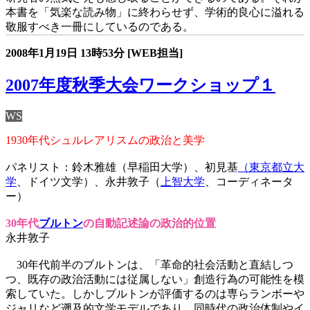
本書を「気楽な読み物」に終わらせず、学術的良心に溢れる
敬服すべき一冊にしているのである。
2008年1月19日
13時53分
[WEB担当]
2007年度秋季大会ワークショップ１
WS
1930年代シュルレアリスムの政治と美学
パネリスト：鈴木雅雄（早稲田大学）、初見基
（東京都立大
学
、ドイツ文学）、永井敦子（
上智大学
、コーディネータ
ー）
30年代
ブルトン
の自動記述論の政治的位置
永井敦子
30年代前半のブルトンは、「革命的社会活動と直結しつ
つ、既存の政治活動には従属しない」創造行為の可能性を模
索していた。しかしブルトンが評価するのは専らランボーや
ジャリなど遡及的文学モデルであり、同時代の政治体制やイ