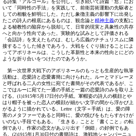
る詩集『アルコール』を公刊し、引き続いて詩篇「窓」にお
いて「同時性の手法」を実践して、前衛芸術運動の先駆者と
しての相貌を鮮明にした。ただし象徴主義の影響下に出発し
たこの詩人の根底にあるものは、観念論と
精神主義
の支配に
よる秘教性の陥穽から脱却して、日常的現実と具象性の共存
へと向かう性向であった。実験的な試みとして評価される
「会話詩」を支えたものは、むしろ広義のナチュリスムに隣
接するこうした傾きであろう。大戦をくぐり抜けることによ
ってアポリネールは、こうした革新性と本来の性向とにどの
ような折り合いをつけたのであろうか。
第一次世界大戦下のアポリネールのもっとも生産的な執筆
活動は、恋愛詩と恋愛書簡に向けられた。ルーとマドレーヌ
と呼ばれる二人の女性に宛てた書簡がその代表であるが、こ
こではルーに宛てた一通の手紙と一篇の恋愛詩のみを取り上
げる。(1)1915年5月17日付の手紙。軍帽姿の詩人の横顔とや
はり帽子を被った恋人の横顔が細かい文字の間から浮かび上
がるように描かれている。Lettre（文字＝手紙）は、愛の障
害のメタファーであると同時に、愛の悦びをもたらすかけが
いのない手段でもある。「生きる」ことと「書くこと」の転
倒であり、作家の恋文があぶり出す「倒錯」の好例でもあ
る。(2)1915年1月30日付の書簡詩は、激戦地シャンパーニュ