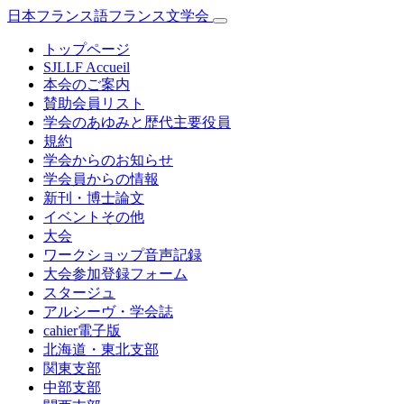
日本フランス語フランス文学会
トップページ
SJLLF Accueil
本会のご案内
賛助会員リスト
学会のあゆみと歴代主要役員
規約
学会からのお知らせ
学会員からの情報
新刊・博士論文
イベントその他
大会
ワークショップ音声記録
大会参加登録フォーム
スタージュ
アルシーヴ・学会誌
cahier電子版
北海道・東北支部
関東支部
中部支部