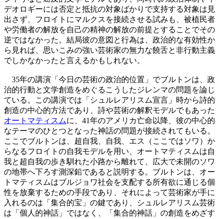
デオロギーには否定と抵抗の対象ばかりで支持する対象は見
出さず、フロイトにマルクスを接続させる試みも、被植民者
や労働者の解放を自己の精神の解放の前提とすることでその
逆ではなかった。結局彼の意図と行為は、政治的な有効性か
ら見れば、思いこみの強い芸術家の無力な饒舌と非行動主義
でしかなかったと言えるかもしれない。
35年の講演「今日の芸術の政治的位置」でブルトンは、政
治的行動と文学創造をめぐるこうしたジレンマの問題を論じ
ている。この講演では「シュルレアリスム宣言」時から詩的
創造の中心的方法であり、詩や芸術の解釈モデルでもあった
オートマティスム
に、41年のアメリカ亡命以降、彼の中心的
なテーマのひとつとなった神話の問題が接続されてもいる。
ここでブルトンは、超自我、自我、エス（ここではソワ）か
らなるフロイトの自我モデルを用い、オートマティスムは自
我と超自我の歩き馴れた小路から離れて、広大で未開のソワ
の地帯へ下ろす測深鉛であると説明する。ブルトンは、オー
トマティスムはブルジョワ社会を支配する所有欲に通じる個
性を放棄するための手段であり、それによって芸術家が手に
入れるのは「集合的宝」の鍵であり、シュルレアリスム芸術
は「個人的神話」ではなく、「集合的神話」の創造をめざす