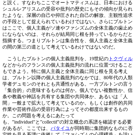
と説く。すなわちここでオートマティスムは、日本における
シュルレアリスムの受容や批判の歴史にもその傾向が見られ
たような、深層の自己や抑圧された自己の解放、主観性追求
の手段として捉えられているわけではない。さらにブルトン
はここで、個人主義がソ連やファシズムの全体主義の歯止め
にならないのは、それらが結局同じ根を持っているからだと
指摘する。つまりブルトンは集合性を、個人主義と全体主義
の間の第三の道として考えているわけではないのだ。
こうしたブルトンの個人主義批判を、19世紀の
トクヴィル
などからのフランスの個人主義批判の流れに位置づけること
もできよう。特に個人主義と全体主義に同じ根を見る考え
は、ブルトン以降の個人主義批判のなかでは、80年代の人類
学者デュモンのそれとも共通性がある。一方ブルトンの言う
「集合的」の意味するものは何か。個人でない複数性か、信
条や教義や神話を共有する集団や共同体か、あるいは「人
間」一般まで拡大して考えているのか。もしくは創作的共同
作業や芸術作品の受容行為によってその都度出来するもの
か。この問題を考えるにあたって
も、”individuel”と”collectif”の対立概念の系譜を確認する必要
があるが、ここでは、
バタイユ
が同時期に集団的なものに否
定性を見る系譜に依拠して「ファシズムの心理構造」を説い