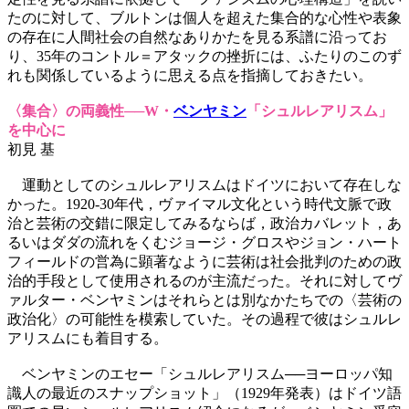
たのに対して、ブルトンは個人を超えた集合的な心性や表象
の存在に人間社会の自然なありかたを見る系譜に沿ってお
り、35年のコントル＝アタックの挫折には、ふたりのこのず
れも関係しているように思える点を指摘しておきたい。
〈集合〉の両義性──W・
ベンヤミン
「シュルレアリスム」
を中心に
初見 基
運動としてのシュルレアリスムはドイツにおいて存在しな
かった。1920-30年代，ヴァイマル文化という時代文脈で政
治と芸術の交錯に限定してみるならば，政治カバレット，あ
るいはダダの流れをくむジョージ・グロスやジョン・ハート
フィールドの営為に顕著なように芸術は社会批判のための政
治的手段として使用されるのが主流だった。それに対してヴ
ァルター・ベンヤミンはそれらとは別なかたちでの〈芸術の
政治化〉の可能性を模索していた。その過程で彼はシュルレ
アリスムにも着目する。
ベンヤミンのエセー「シュルレアリスム──ヨーロッパ知
識人の最近のスナップショット」（1929年発表）はドイツ語