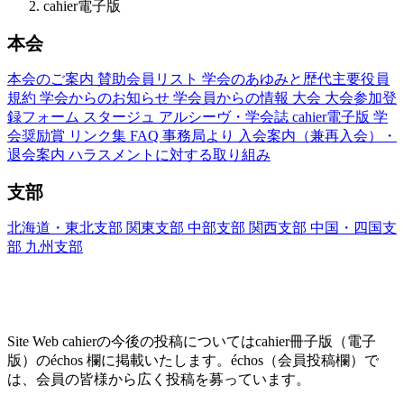
cahier電子版
本会
本会のご案内
賛助会員リスト
学会のあゆみと歴代主要役員
規約
学会からのお知らせ
学会員からの情報
大会
大会参加登
録フォーム
スタージュ
アルシーヴ・学会誌
cahier電子版
学
会奨励賞
リンク集
FAQ
事務局より
入会案内（兼再入会）・
退会案内
ハラスメントに対する取り組み
支部
北海道・東北支部
関東支部
中部支部
関西支部
中国・四国支
部
九州支部
Site Web cahier ── 書評・エッセー・研究レヴ
ュー
Site Web cahierの今後の投稿についてはcahier冊子版（電子
版）のéchos 欄に掲載いたします。échos（会員投稿欄）で
は、会員の皆様から広く投稿を募っています。