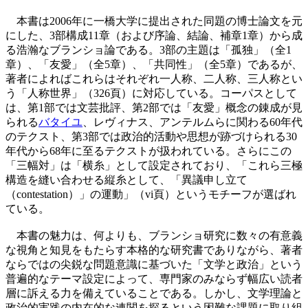
本書は2006年に一橋大学に提出された同題の博士論文を元
にした、3部構成11章（および序論、結論、補章1章）から成
る浩瀚なブランショ論である。3部の主題は「孤独」（全1
章）、「友愛」（全5章）、「共同性」（全5章）であるが、
著者によればこれらはそれぞれ一人称、二人称、三人称とい
う「人称世界」（326頁）に対応している。コーパスとして
は、第1部では文芸批評、第2部では「友愛」概念の錬成が見
られる
バタイユ
、レヴィナス、アンテルムらに関わる60年代
のテクスト、第3部では政治的活動や思想が跡づけられる30
年代から68年に至るテクストが扱われている。さらにこの
「三幅対」は「横糸」として設定されており、「これら三極
構造を縫い合わせる縦糸として、「異議申し立て
（contestation）」の運動」（vi頁）というモチーフが選ばれ
ている。
本書の魅力は、何よりも、ブランショ研究に数々の有意義
な視角と知見をもたらす本格的な研究書でありながら、著者
ならではの尖鋭な問題意識に基づいた「文学と政治」という
普遍的なテーマ設定によって、専門家のみならず幅広い読者
層に訴える力を備えていることである。しかし、文学理論と
政治的実践の内在的な連関を探るという困難な課題に取り組