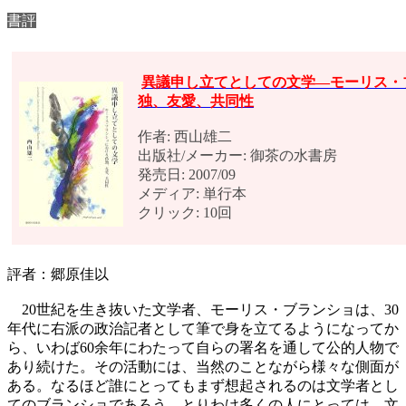
書評
異議申し立てとしての文学―モーリス・
独、友愛、共同性
作者: 西山雄二
出版社/メーカー: 御茶の水書房
発売日: 2007/09
メディア: 単行本
クリック: 10回
評者：郷原佳以
20世紀を生き抜いた文学者、モーリス・ブランショは、30
年代に右派の政治記者として筆で身を立てるようになってか
ら、いわば60余年にわたって自らの署名を通して公的人物で
あり続けた。その活動には、当然のことながら様々な側面が
ある。なるほど誰にとってもまず想起されるのは文学者とし
てのブランショであろう。とりわけ多くの人にとっては、文