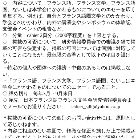
◇ 内容について フランス語、フランス文学、フランス語
圏、ないしは本学会にかかわるものについてのエセーを広く
募集する。例えば、自分とフランス語圏文学とのかかわり、
学会とのかかわり、内外の講演会やシンポジウムの体験記、
支部会イベントの報告など。
◇ 分量 cahier 2頁分（2000字程度）を上限とする。
◇ 掲載の可否について 研究情報委員会での審議を経て掲
載の可否を決定する。掲載の可否については個別に対応して
いくことになるが、最低限の基準として以下の項目を設け
る。
・特定の個人や団体への誹謗・中傷のあるものは掲載しな
い。
・「フランス語、フランス文学、フランス語圏、ないしは本
学会にかかわるものについてのエセー」であること。
◇ 締め切り 毎年3月・9月末日
◇ 宛先 日本フランス語フランス文学会研究情報委員会ま
でメールでお送りください： cahier_sjllf@yahoo.co.jp
＊掲載の可否についての個別のお問い合わせには、原則とし
て応じかねます。
＊内容に相違のない範囲で、軽微な修正を施した上で掲載さ
せていただくことがあります。その場合にはご連絡いたしま