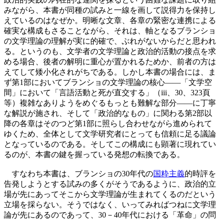
みながら、本書が同種の試みと一線を画して説得力を保持し
えているのはなぜか。明晰な文章、各章の緊密な連携による
確実な構成もさることながら、それは、軸となるブランショ
の文学理論の理解が実に的確で、ぶれがないからだと思われ
る。というのも、文学者の文学理論と政治的活動の接点を求
める場合、後者の解明に重心が置かれるためか、前者の方は
えてして矮小化されがちである。しかし本書の場合には、ま
ず第1部においてブランショの文学理論の核心――「文学空
間」において「言語活動と死が直交する」（iii、30、323頁
等）複雑なありようをめぐるもっとも難解な部分――に丁寧
な解説が施され、そして「政治的なもの」に関わる第2部以
降の各章はそのつど第1部に照らし合わせながら進められて
ゆくため、全体として文学研究者にとっても信頼に足る議論
となっているのである。そしてこの構成にも顕著に現れてい
るのが、本書の鍵を握っている発想の転換である。
すなわち本書は、ブランショの30年代の
国粋主義
的時評を
告発しようとする試みの多くがそうであるように、政治的立
場が先にあってそこから文学理論が生まれてくるのだという
立場を採らない。そうではなく、いってみればつねに文学理
論が先にあるのであって、30－40年代における「革命」の問