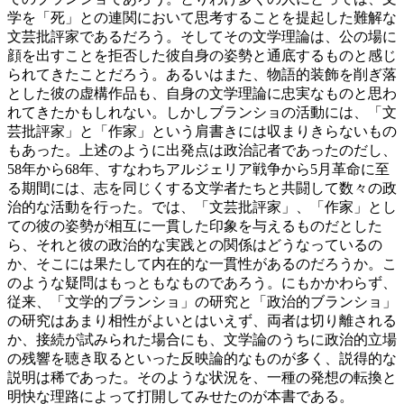
学を「死」との連関において思考することを提起した難解な
文芸批評家であるだろう。そしてその文学理論は、公の場に
顔を出すことを拒否した彼自身の姿勢と通底するものと感じ
られてきたことだろう。あるいはまた、物語的装飾を削ぎ落
とした彼の虚構作品も、自身の文学理論に忠実なものと思わ
れてきたかもしれない。しかしブランショの活動には、「文
芸批評家」と「作家」という肩書きには収まりきらないもの
もあった。上述のように出発点は政治記者であったのだし、
58年から68年、すなわちアルジェリア戦争から5月革命に至
る期間には、志を同じくする文学者たちと共闘して数々の政
治的な活動を行った。では、「文芸批評家」、「作家」とし
ての彼の姿勢が相互に一貫した印象を与えるものだとした
ら、それと彼の政治的な実践との関係はどうなっているの
か、そこには果たして内在的な一貫性があるのだろうか。こ
のような疑問はもっともなものであろう。にもかかわらず、
従来、「文学的ブランショ」の研究と「政治的ブランショ」
の研究はあまり相性がよいとはいえず、両者は切り離される
か、接続が試みられた場合にも、文学論のうちに政治的立場
の残響を聴き取るといった反映論的なものが多く、説得的な
説明は稀であった。そのような状況を、一種の発想の転換と
明快な理路によって打開してみせたのが本書である。