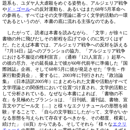
題系も、ユダヤ人大虐殺をめぐる姿勢も、アルジェリア戦争
や
ド・ゴール
への反対運動も、あるいはまた68年5月革命へ
の参画も、すべてはその文学理論に基づく文学的活動の一環
であるというのが、本書の底に流れる主張なのである。
したがって、読者は本書を読みながら、「文学」が徐々に
書物の外に飛びだしその射程を広げてゆくのに気づくはず
だ。たとえば本書では、アルジェリア戦争への反対を訴える
『7月14日』誌へのブランショの協力、「アルジェリア戦争
における不服従の権利宣言」（通称「121人宣言」）起草へ
の彼の尽力、その延長線上で彼が60年代前半に準備した『国
際雑誌』企画、そして68年5月に彼が発足させた「学生－作
家行動委員会」、要するに、2003年に刊行された『政治論
集』（日本語訳2005年）にまとめられた文書や活動がすべて
文学理論との関係性において位置づけ直され、文学的活動と
して分析されている。なぜなら本書によれば、「書物の不
在」を見極めたブランショは、「日刊紙、週刊誌、書物、宣
言文やアピール文［…］と様々なエクリチュールの形態を経
験」することで、「自らの文学観にしたがって、文学がいか
なる形態を与えられて存在するべきかを、その都度、模索し
続けた」（iii頁）からである。そしてそれら「様々な
エクリ