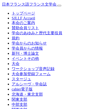
日本フランス語フランス文学会
トップページ
SJLLF Accueil
本会のご案内
賛助会員リスト
学会のあゆみと歴代主要役員
規約
学会からのお知らせ
学会員からの情報
新刊・博士論文
イベントその他
大会
ワークショップ音声記録
大会参加登録フォーム
スタージュ
アルシーヴ・学会誌
cahier電子版
北海道・東北支部
関東支部
中部支部