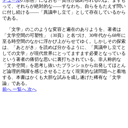
チュール
の形態」になおも一貫性が認められるのは、まずも
って、それらが絶対的な――すなわち、自らをもたえず問い
に付し続ける――「異議申し立て」として存在しているから
である。
「文学」のこのような変容と遍在のありようを、著者は
「文学空間の可塑性」（30頁）と名づけ、30年代から68年に
至る時空間のなかに浮かび上がらせてゆく。しかしその探索
は、「あとがき」を読めば分かるように、「異議申し立てと
しての文学」が現代世界にとってますます必要となっている
という著者の痛切な思いに裏打ちされている。非人称的な
「文学空間」を思考し抜いたブランショから出発してほとん
ど論理的飛躍を感じさせることなく現実的な諸問題へと着地
する、本書はかくも大胆な試みを成し遂げた稀有な「文学
論」である。
前へ
一覧へ
次へ