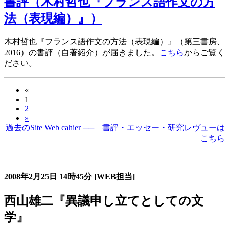
書評（木村哲也『フランス語作文の方
法（表現編）』）
木村哲也『フランス語作文の方法（表現編）』（第三書房、
2016）の書評（自著紹介）が届きました。
こちら
からご覧く
ださい。
«
1
2
»
過去のSite Web cahier ── 書評・エッセー・研究レヴューは
こちら
過去の書評・エッセー・研究レヴュー
2008年2月25日
14時45分
[WEB担当]
西山雄二『異議申し立てとしての文
学』