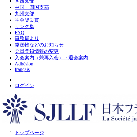
関西支部
中国・四国支部
九州支部
学会奨励賞
リンク集
FAQ
事務局より
発送物などのお知らせ
会員登録情報の変更
入会案内（兼再入会）・退会案内
Adhésion
français
ログイン
トップページ