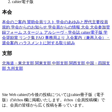
cahier電子版
本会
本会のご案内
賛助会員リスト
学会のあゆみと歴代主要役員
規約
学会からのお知らせ
学会員からの情報
大会
大会参加登
録フォーム
スタージュ
アルシーヴ・学会誌
cahier電子版
学
会奨励賞
リンク集
FAQ
事務局より
入会案内（兼再入会）・
退会案内
ハラスメントに対する取り組み
支部
北海道・東北支部
関東支部
中部支部
関西支部
中国・四国支
部
九州支部
Site Web cahier ── 書評・エッセー・研究レヴ
ュー
Site Web cahierの今後の投稿についてはcahier冊子版（電子
版）のéchos 欄に掲載いたします。échos（会員投稿欄）で
は、会員の皆様から広く投稿を募っています。