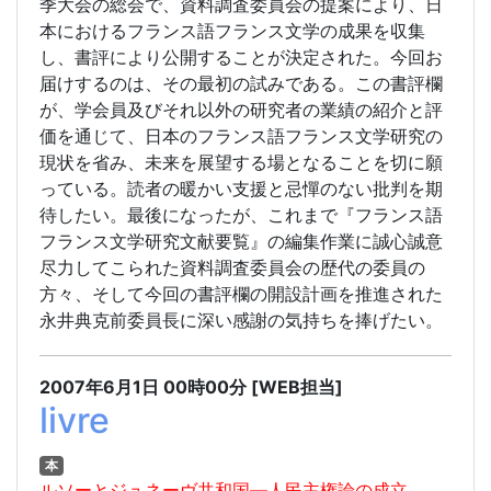
季大会の総会で、資料調査委員会の提案により、日
本におけるフランス語フランス文学の成果を収集
し、書評により公開することが決定された。今回お
届けするのは、その最初の試みである。この書評欄
が、学会員及びそれ以外の研究者の業績の紹介と評
価を通じて、日本のフランス語フランス文学研究の
現状を省み、未来を展望する場となることを切に願
っている。読者の暖かい支援と忌憚のない批判を期
待したい。最後になったが、これまで『フランス語
フランス文学研究文献要覧』の編集作業に誠心誠意
尽力してこられた資料調査委員会の歴代の委員の
方々、そして今回の書評欄の開設計画を推進された
永井典克前委員長に深い感謝の気持ちを捧げたい。
2007年6月1日
00時00分
[WEB担当]
livre
本
ルソーとジュネーヴ共和国―人民主権論の成立