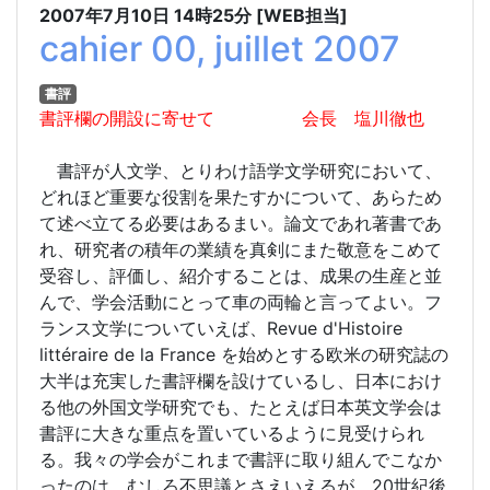
2007年7月10日
14時25分
[WEB担当]
cahier 00, juillet 2007
書評
書評欄の開設に寄せて 会長 塩川徹也
書評が人文学、とりわけ語学文学研究において、
どれほど重要な役割を果たすかについて、あらため
て述べ立てる必要はあるまい。論文であれ著書であ
れ、研究者の積年の業績を真剣にまた敬意をこめて
受容し、評価し、紹介することは、成果の生産と並
んで、学会活動にとって車の両輪と言ってよい。フ
ランス文学についていえば、Revue d'Histoire
littéraire de la France を始めとする欧米の研究誌の
大半は充実した書評欄を設けているし、日本におけ
る他の外国文学研究でも、たとえば日本英文学会は
書評に大きな重点を置いているように見受けられ
る。我々の学会がこれまで書評に取り組んでこなか
ったのは、むしろ不思議とさえいえるが、20世紀後