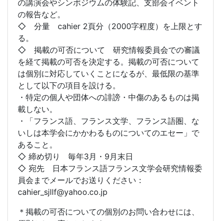
の講演会やシンポジウムの体験記、支部会イベント
の報告など。
◇ 分量 cahier 2頁分（2000字程度）を上限とす
る。
◇ 掲載の可否について 研究情報委員会での審議
を経て掲載の可否を決定する。掲載の可否について
は個別に対応していくことになるが、最低限の基準
として以下の項目を設ける。
・特定の個人や団体への誹謗・中傷のあるものは掲
載しない。
・「フランス語、フランス文学、フランス語圏、な
いしは本学会にかかわるものについてのエセー」で
あること。
◇ 締め切り 毎年3月・9月末日
◇ 宛先 日本フランス語フランス文学会研究情報委
員会までメールでお送りください：
cahier_sjllf@yahoo.co.jp
＊掲載の可否についての個別のお問い合わせには、