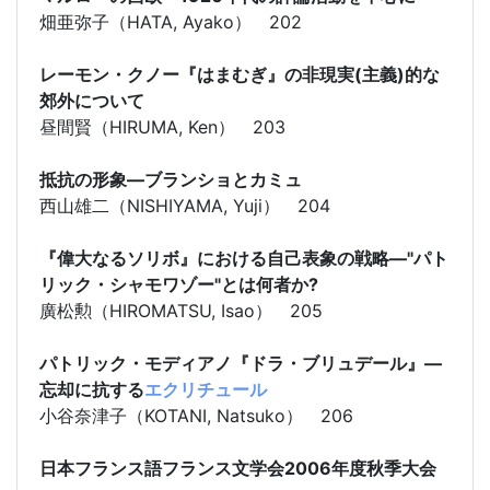
畑亜弥子（HATA, Ayako） 202
レーモン・クノー『はまむぎ』の非現実(主義)的な
郊外について
昼間賢（HIRUMA, Ken） 203
抵抗の形象―ブランショとカミュ
西山雄二（NISHIYAMA, Yuji） 204
『偉大なるソリボ』における自己表象の戦略―"パト
リック・シャモワゾー"とは何者か?
廣松勲（HIROMATSU, Isao） 205
パトリック・モディアノ『ドラ・ブリュデール』―
忘却に抗する
エクリチュール
小谷奈津子（KOTANI, Natsuko） 206
日本フランス語フランス文学会2006年度秋季大会