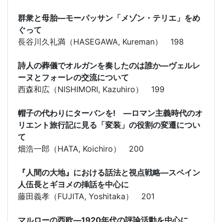
群衆と母胎―モーパッサン「メゾン・テリエ」をめ
ぐって
長谷川久礼満（HASEGAWA, Kureman） 198
詩人の葬儀でオルガンを奏したのは誰か―ヴェルレ
ーヌとフォーレの交流について
西森和広（NISHIMORI, Kazuhiro） 199
帽子の代わりにターバンを! ―ロマン主義時代のオ
リエント旅行記に見る「変装」の役割の変遷につい
て
畑浩一郎（HATA, Koichiro） 200
『人間の大地』における話法と視点戦略―スペイン
人伍長とギヨメの挿話を中心に
藤田義孝（FUJITA, Yoshitaka） 201
マルローの西欧―1920年代の評論活動を中心に