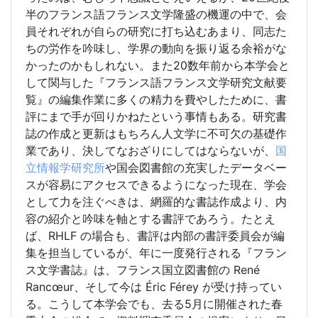
半のフランス語フランス文学隆盛の機運の中で、会
員それぞれが自らの研究に打ち込むあまり、同志た
ちの労作を吟味し、学界の動向を振り返る余裕がな
かったのかもしれない。また20数年前から本学会と
して関与した『フランス語フランス文学研究文献要
覧』の編集作業に多くの精力を費やしたために、書
評にまで手が回りかねたという事情もある。研究書
誌の作成と更新はもちろん人文学に不可欠の基礎作
業であり、決してなおざりにしてはならないが、
国
立情報学研究所
や国会図書館の充実したデータベー
スが容易にアクセスできるようになった現在、学会
として力を注ぐべきは、網羅的な書誌作成より、内
容の紹介と吟味を軸とする書評であろう。たとえ
ば、RHLF の場合も、書評は内部の書評委員会が編
集を担当しているが、年に一度発行される『フラン
ス文学書誌』は、フランス国立図書館の René
Rancœur、そして今は Éric Férey が受け持ってい
る。こうして本学会でも、去る5月に開催された春