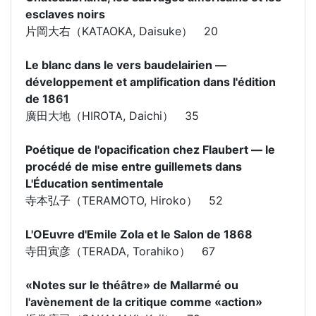
esclaves noirs
片岡大右（KATAOKA, Daisuke） 20
Le blanc dans le vers baudelairien ―
développement et amplification dans l'édition
de 1861
廣田大地（HIROTA, Daichi） 35
Poétique de l'opacification chez Flaubert ― le
procédé de mise entre guillemets dans
L'Éducation sentimentale
寺本弘子（TERAMOTO, Hiroko） 52
L'OEuvre d'Emile Zola et le Salon de 1868
寺田寅彦（TERADA, Torahiko） 67
«Notes sur le théâtre» de Mallarmé ou
l'avènement de la critique comme «action»