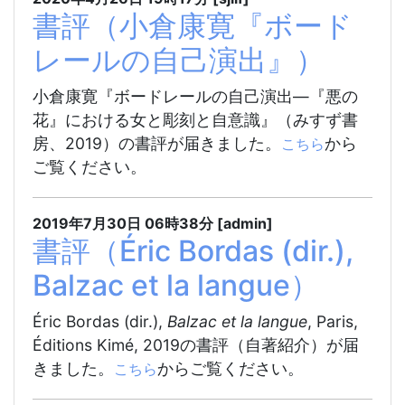
書評（小倉康寛『ボード
レールの自己演出』）
小倉康寛『ボードレールの自己演出―『悪の
花』における女と彫刻と自意識』（みすず書
房、2019）の書評が届きました。
から
こちら
ご覧ください。
2019年7月30日
06時38分
[admin]
書評（Éric Bordas (dir.),
Balzac et la langue）
Éric Bordas (dir.),
Balzac et la langue
, Paris,
Éditions Kimé, 2019の書評（自著紹介）が届
きました。
からご覧ください。
こちら