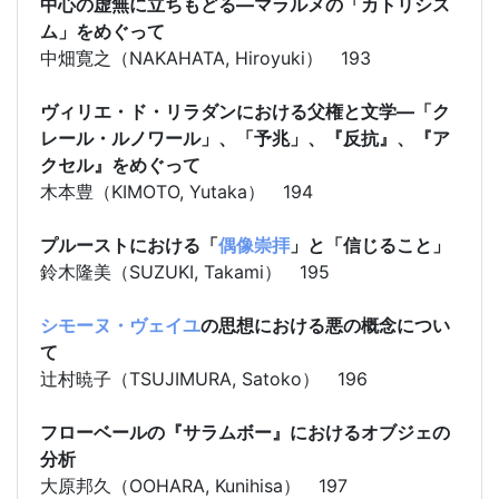
中心の虚無に立ちもどる―マラルメの「カトリシス
ム」をめぐって
中畑寛之（NAKAHATA, Hiroyuki） 193
ヴィリエ・ド・リラダンにおける父権と文学―「ク
レール・ルノワール」、「予兆」、『反抗』、『ア
クセル』をめぐって
木本豊（KIMOTO, Yutaka） 194
プルーストにおける「
偶像崇拝
」と「信じること」
鈴木隆美（SUZUKI, Takami） 195
シモーヌ・ヴェイユ
の思想における悪の概念につい
て
辻村暁子（TSUJIMURA, Satoko） 196
フローベールの『サラムボー』におけるオブジェの
分析
大原邦久（OOHARA, Kunihisa） 197