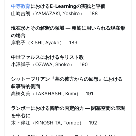
中等教育
におけるE-Learningの実践と評価
山崎吉朗（YAMAZAKI, Yoshiro） 188
現在形とその解釈の領域 ― 粗筋に用いられる現在形
の場合
岸彩子（KISHI, Ayako） 189
中世ファルスにおけるキリスト教
小澤祥子（OZAWA, Shoko） 190
シャトーブリアン『墓の彼方からの回想』における
叙事詩的側面
高橋久美（TAKAHASHI, Kumi） 191
ランボーにおける陶酔の否定的力 ― 閉塞空間の表現
を中心に
木下伴江（KINOSHITA, Tomoe） 192