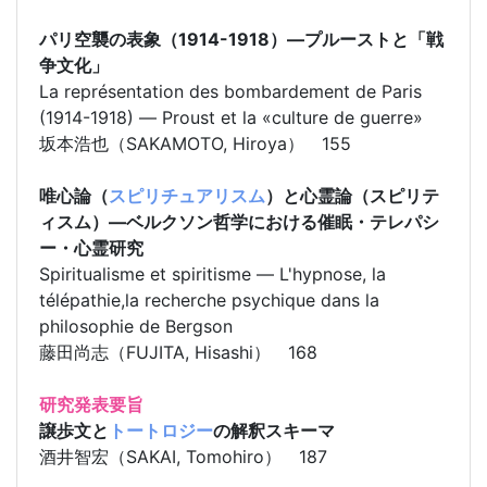
パリ空襲の表象（1914-1918）―プルーストと「戦
争文化」
La représentation des bombardement de Paris
(1914-1918) ― Proust et la «culture de guerre»
坂本浩也（SAKAMOTO, Hiroya） 155
唯心論（
スピリチュアリスム
）と心霊論（スピリテ
ィスム）―ベルクソン哲学における催眠・テレパシ
ー・心霊研究
Spiritualisme et spiritisme ― L'hypnose, la
télépathie,la recherche psychique dans la
philosophie de Bergson
藤田尚志（FUJITA, Hisashi） 168
研究発表要旨
譲歩文と
トートロジー
の解釈スキーマ
酒井智宏（SAKAI, Tomohiro） 187