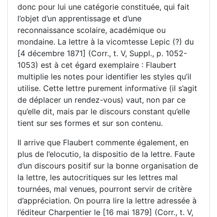
donc pour lui une catégorie constituée, qui fait
l’objet d’un apprentissage et d’une
reconnaissance scolaire, académique ou
mondaine. La lettre à la vicomtesse Lepic (?) du
[4 décembre 1871] (Corr., t. V, Suppl., p. 1052-
1053) est à cet égard exemplaire : Flaubert
multiplie les notes pour identifier les styles qu’il
utilise. Cette lettre purement informative (il s’agit
de déplacer un rendez-vous) vaut, non par ce
qu’elle dit, mais par le discours constant qu’elle
tient sur ses formes et sur son contenu.
Il arrive que Flaubert commente également, en
plus de l’elocutio, la dispositio de la lettre. Faute
d’un discours positif sur la bonne organisation de
la lettre, les autocritiques sur les lettres mal
tournées, mal venues, pourront servir de critère
d’appréciation. On pourra lire la lettre adressée à
l’éditeur Charpentier le [16 mai 1879] (Corr., t. V,