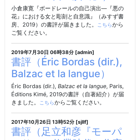
小倉康寛『ボードレールの自己演出―『悪の
花』における女と彫刻と自意識』（みすず書
房、2019）の書評が届きました。
から
こちら
ご覧ください。
2019年7月30日
06時38分
[admin]
書評（Éric Bordas (dir.),
Balzac et la langue）
Éric Bordas (dir.),
Balzac et la langue
, Paris,
Éditions Kimé, 2019の書評（自著紹介）が届
きました。
からご覧ください。
こちら
2017年10月26日
13時52分
[sjllf]
書評（足立和彦『モーパ