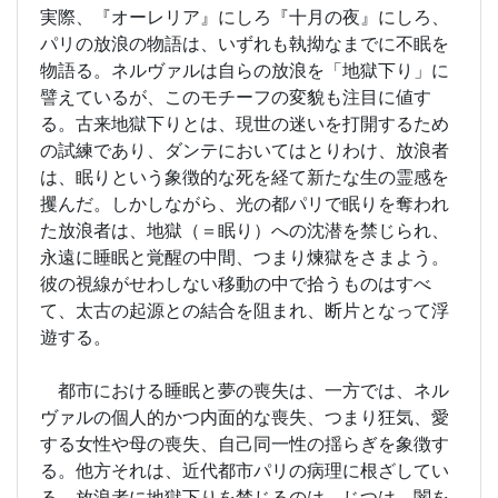
実際、『オーレリア』にしろ『十月の夜』にしろ、
パリの放浪の物語は、いずれも執拗なまでに不眠を
物語る。ネルヴァルは自らの放浪を「地獄下り」に
譬えているが、このモチーフの変貌も注目に値す
る。古来地獄下りとは、現世の迷いを打開するため
の試練であり、ダンテにおいてはとりわけ、放浪者
は、眠りという象徴的な死を経て新たな生の霊感を
攫んだ。しかしながら、光の都パリで眠りを奪われ
た放浪者は、地獄（＝眠り）への沈潜を禁じられ、
永遠に睡眠と覚醒の中間、つまり煉獄をさまよう。
彼の視線がせわしない移動の中で拾うものはすべ
て、太古の起源との結合を阻まれ、断片となって浮
遊する。
都市における睡眠と夢の喪失は、一方では、ネル
ヴァルの個人的かつ内面的な喪失、つまり狂気、愛
する女性や母の喪失、自己同一性の揺らぎを象徴す
る。他方それは、近代都市パリの病理に根ざしてい
る。放浪者に地獄下りを禁じるのは、じつは、闇を