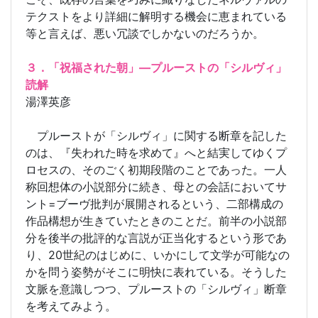
テクストをより詳細に解明する機会に恵まれている
等と言えば、悪い冗談でしかないのだろうか。
３．「祝福された朝」―プルーストの「シルヴィ」
読解
湯澤英彦
プルーストが「シルヴィ」に関する断章を記した
のは、『失われた時を求めて』へと結実してゆくプ
ロセスの、そのごく初期段階のことであった。一人
称回想体の小説部分に続き、母との会話においてサ
ント=ブーヴ批判が展開されるという、二部構成の
作品構想が生きていたときのことだ。前半の小説部
分を後半の批評的な言説が正当化するという形であ
り、20世紀のはじめに、いかにして文学が可能なの
かを問う姿勢がそこに明快に表れている。そうした
文脈を意識しつつ、プルーストの「シルヴィ」断章
を考えてみよう。