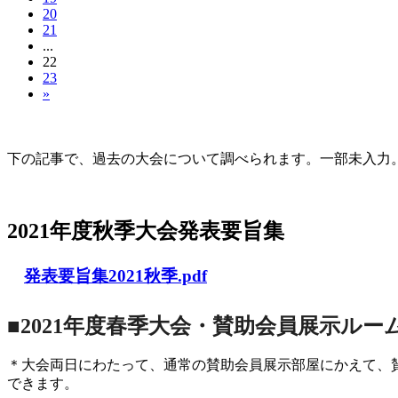
20
21
...
22
23
»
大会の記録(Historique des Congrès)
下の記事で、過去の大会について調べられます。一部未入力。Archives d
2021年度秋季大会（完全オンライン開催）
2021年度秋季大会発表要旨集
発表要旨集2021秋季.pdf
■2021年度春季大会・賛助会員展示ルー
＊大会両日にわたって、通常の賛助会員展示部屋にかえて、
できます。