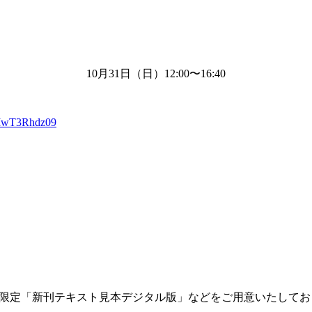
10月
31
日（日）
12:00
〜
16:40
XIwT3Rhdz09
限定「新刊テキスト見本デジタル版」などをご用意いたしてお