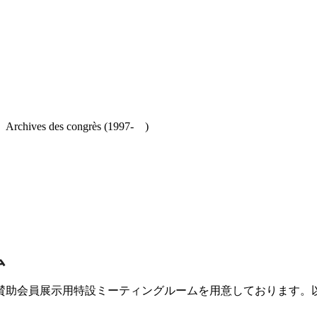
es congrès (1997- )
ム
賛助会員展示用特設ミーティングルームを用意しております。