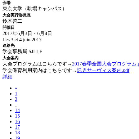
会場
東京大学（駒場キャンパス）
大会実行委員長
鈴木啓二
開催日
2017年6月3日・6月4日
Les 3 et 4 juin 2017
連絡先
学会事務局 SJLLF
大会案内
大会プログラムはこちらです→
2017春季全国大会プログラム.p
学会保育利用案内はこちらです→
託児サーヴィス案内.pdf
詳細
«
1
2
...
14
15
16
17
18
19