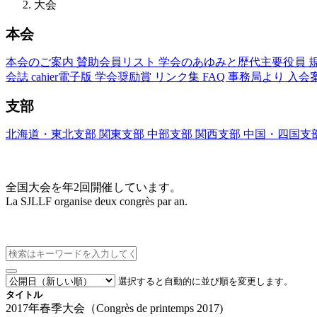
大会
本会
本会のご案内
賛助会員リスト
学会のあゆみと歴代主要役員
会誌
cahier電子版
学会奨励賞
リンク集
FAQ
事務局より
入会
支部
北海道・東北支部
関東支部
中部支部
関西支部
中国・四国支
大会(Congrès)
全国大会を年2回開催しています。
La SJLLF organise deux congrès par an.
大会カレンダー
選択すると自動的に並び順を変更します。
タイトル
2017年春季大会（Congrès de printemps 2017)