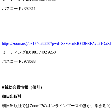
パスコード
: 392311
https://zoom.us/j/98174029250?pwd=S3V3cnBIQTJFRFAvc21Qa
ミーティング
ID: 981 7402 9250
パスコード
: 978683
■
賛助会員情報（個別）
朝日出版社
朝日出版社では
Zoom
でのオンラインブースのほか、学会期間