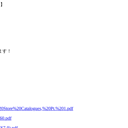
P
】
ます！
t%20Store%20Catalogues,%20Pt.%201.pdf
60.pdf
FS7-9).pdf