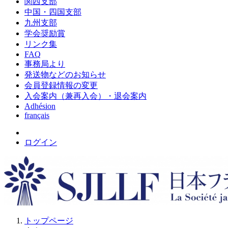
関西支部
中国・四国支部
九州支部
学会奨励賞
リンク集
FAQ
事務局より
発送物などのお知らせ
会員登録情報の変更
入会案内（兼再入会）・退会案内
Adhésion
français
ログイン
トップページ