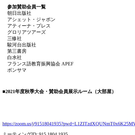
参加賛助会員一覧
朝日出版社
アシェット・ジャポン
アティーナ・プレス
グロリアツアーズ
三修社
駿河台出版社
第三書房
白水社
フランス語教育振興協会 APEF
ボンサマ
■2021
年度秋季大会・賛助会員展示ルーム（大部屋）
https://zoom.us/j/91518041935?pwd=L1ZITzdXQUNmT0x6K25M
ミーティング
ID: 915 1804 1935