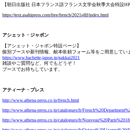
【朝日出版社 日本フランス語フランス文学会秋季大会特設
H
https://text.asahipress.com/free/french/2021sjllf/index.html
アシェット・ジャポン
【アシェット・ジャポン特設ページ】
個別ブースや新刊情報、献本依頼フォーム等をご用意してい
https://www.hachette-japon.jp/gakkai2021
雑談やご質問など、何でもどうぞ！
ブースでお待ちしています。
アティーナ・プレス
http://www.athena-press.co.jp/french.html
http://www.athena-press.co.jp/catalogues/fr/French%20Departmen
http://www.athena-press.co.jp/catalogues/fr/Nouveau%20Paris%2018
http://www.athena-press.co.jp/catalogues/fr/Octave%20Uzanne%20(