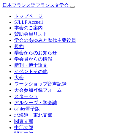
日本フランス語フランス文学会
トップページ
SJLLF Accueil
本会のご案内
賛助会員リスト
学会のあゆみと歴代主要役員
規約
学会からのお知らせ
学会員からの情報
新刊・博士論文
イベントその他
大会
ワークショップ音声記録
大会参加登録フォーム
スタージュ
アルシーヴ・学会誌
cahier電子版
北海道・東北支部
関東支部
中部支部