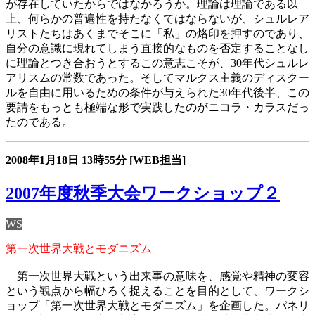
が存在していたからではなかろうか。理論は理論である以
上、何らかの普遍性を持たなくてはならないが、シュルレア
リストたちはあくまでそこに「私」の烙印を押すのであり、
自分の意識に現れてしまう直接的なものを否定することなし
に理論とつき合おうとするこの意志こそが、30年代シュルレ
アリスムの常数であった。そしてマルクス主義のディスクー
ルを自由に用いるための条件が与えられた30年代後半、この
要請をもっとも極端な形で実践したのがニコラ・カラスだっ
たのである。
2008年1月18日
13時55分
[WEB担当]
2007年度秋季大会ワークショップ２
WS
第一次世界大戦とモダニズム
第一次世界大戦という出来事の意味を、感覚や精神の変容
という観点から幅ひろく捉えることを目的として、ワークシ
ョップ「第一次世界大戦とモダニズム」を企画した。パネリ