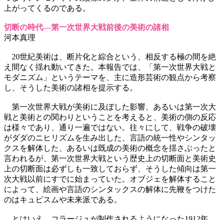
上がってくるのである。
切断の時代―第一次世界大戦前後の美術の諸相
河本真理
20世紀美術は、断片化と綜合という、相反する極の間を絶
え間なく揺れ動いてきた。本報告では、「第一次世界大戦と
モダニズム」というテーマを、主に造形芸術の観点から考察
し、そうした美術の諸相を提示する。
第一次世界大戦が美術に及ぼした影響、あるいは第一次大
戦と美術との関わりということを考えると、美術の側の反応
は様々であり、通り一遍ではない。往々にして、戦争の破壊
がダダのニヒリズムを生み出した、言語の統一性やシンタッ
クスを解体した、あるいは既成の美術の概念を揺さぶったと
言われるが、第一次世界大戦という歴史上の切断面と美術史
上の切断面は必ずしも一致しておらず、そうした傾向は第一
次大戦以前にすでに始まっていた。オブジェを解体すること
によって、絵画や言語のシンタックスの解体に先鞭をつけた
のはキュビスムや未来派である。
とはいえ、コラージュが制作されるようになった1912年