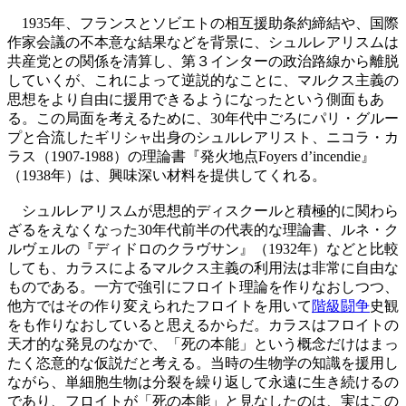
1935年、フランスとソビエトの相互援助条約締結や、国際
作家会議の不本意な結果などを背景に、シュルレアリスムは
共産党との関係を清算し、第３インターの政治路線から離脱
していくが、これによって逆説的なことに、マルクス主義の
思想をより自由に援用できるようになったという側面もあ
る。この局面を考えるために、30年代中ごろにパリ・グルー
プと合流したギリシャ出身のシュルレアリスト、ニコラ・カ
ラス（1907-1988）の理論書『発火地点Foyers d’incendie』
（1938年）は、興味深い材料を提供してくれる。
シュルレアリスムが思想的ディスクールと積極的に関わら
ざるをえなくなった30年代前半の代表的な理論書、ルネ・ク
ルヴェルの『ディドロのクラヴサン』（1932年）などと比較
しても、カラスによるマルクス主義の利用法は非常に自由な
ものである。一方で強引にフロイト理論を作りなおしつつ、
他方ではその作り変えられたフロイトを用いて
階級闘争
史観
をも作りなおしていると思えるからだ。カラスはフロイトの
天才的な発見のなかで、「死の本能」という概念だけはまっ
たく恣意的な仮説だと考える。当時の生物学の知識を援用し
ながら、単細胞生物は分裂を繰り返して永遠に生き続けるの
であり、フロイトが「死の本能」と見なしたのは、実はこの