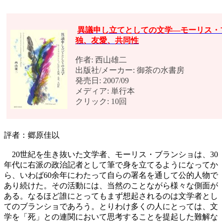
異議申し立てとしての文学―モーリス・
独、友愛、共同性
作者: 西山雄二
出版社/メーカー: 御茶の水書房
発売日: 2007/09
メディア: 単行本
クリック: 10回
評者：郷原佳以
20世紀を生き抜いた文学者、モーリス・ブランショは、30
年代に右派の政治記者として筆で身を立てるようになってか
ら、いわば60余年にわたって自らの署名を通して公的人物で
あり続けた。その活動には、当然のことながら様々な側面が
ある。なるほど誰にとってもまず想起されるのは文学者とし
てのブランショであろう。とりわけ多くの人にとっては、文
学を「死」との連関において思考することを提起した難解な