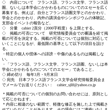
◇ 内容について フランス語、フランス文学、フランス語
圏、ないしは本学会にかかわるものについてのエセーを広く
募集する。例えば、自分とフランス語圏文学とのかかわり、
学会とのかかわり、内外の講演会やシンポジウムの体験記、
支部会イベントの報告など。
◇ 分量 cahier 2頁分（2000字程度）を上限とする。
◇ 掲載の可否について 研究情報委員会での審議を経て掲
載の可否を決定する。掲載の可否については個別に対応して
いくことになるが、最低限の基準として以下の項目を設け
る。
・特定の個人や団体への誹謗・中傷のあるものは掲載しな
い。
・「フランス語、フランス文学、フランス語圏、ないしは本
学会にかかわるものについてのエセー」であること。
◇ 締め切り 毎年3月・9月末日
◇ 宛先 日本フランス語フランス文学会研究情報委員会ま
でメールでお送りください： cahier_sjllf@yahoo.co.jp
＊掲載の可否についての個別のお問い合わせには、原則とし
て応じかねます。
＊内容に相違のない範囲で、軽微な修正を施した上で掲載さ
せていただくことがあります。その場合にはご連絡いたしま