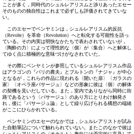
ことが多く，同時代のシュルレアリスムと渉りあったエセー
そのものの独自性はこれまで必ずしも評価されてきていな
い。
このエセーでベンヤミンは，シュルレアリスム的反抗
（Revolte）を革命（Revolution）へと転化する可能性を語っ
ている。その内実は明快なかたちで表わされていないが，
〈陶酔の力〉によって理性的な〈個〉が〈集合〉へと解体し
てゆく点に積極的な意味づけがなされていた。
その際にベンヤミンが参照しているシュルレアリスム作品
はアラゴンの『パリの農夫』とブルトンの『ナジャ』が中心
となるが，これらの作品に現われる〈開いた扉〉〈ガラスの
家〉〈オペラ座パサージュ〉などの形象に彼は〈個〉の解体
の契機を見いだしている。また，室内でありながら同時に街
路であるという〈パサージュ〉のあり方にとりわけ触発さ
れ，後に「パサージュ論」として繰り広げられる構想の端緒
がここにひらかれている。
ベンヤミンのエセーのなかでは，シュルレアリストが試み
た自動筆記について触れられていない。またこのなかで彼は
シュルレアリスムの〈オカルト〉趣向には否定的に言及して