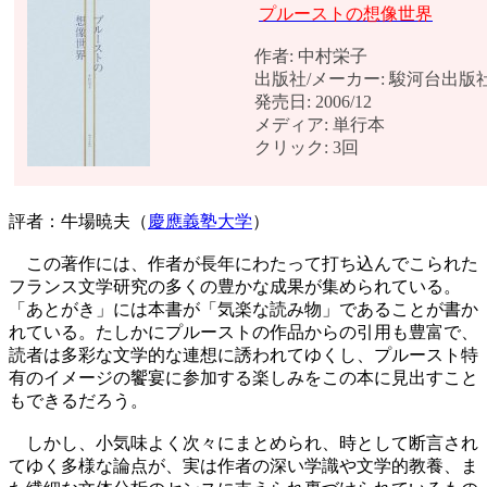
プルーストの想像世界
作者: 中村栄子
出版社/メーカー: 駿河台出版
発売日: 2006/12
メディア: 単行本
クリック: 3回
評者：牛場暁夫（
慶應義塾大学
）
この著作には、作者が長年にわたって打ち込んでこられた
フランス文学研究の多くの豊かな成果が集められている。
「あとがき」には本書が「気楽な読み物」であることが書か
れている。たしかにプルーストの作品からの引用も豊富で、
読者は多彩な文学的な連想に誘われてゆくし、プルースト特
有のイメージの饗宴に参加する楽しみをこの本に見出すこと
もできるだろう。
しかし、小気味よく次々にまとめられ、時として断言され
てゆく多様な論点が、実は作者の深い学識や文学的教養、ま