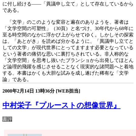
に付し続ける――「異議申し立て」として存在しているから
である。
「文学」のこのような変容と遍在のありようを、著者は
「文学空間の可塑性」（30頁）と名づけ、30年代から68年に
至る時空間のなかに浮かび上がらせてゆく。しかしその探索
は、「あとがき」を読めば分かるように、「異議申し立てと
しての文学」が現代世界にとってますます必要となっている
という著者の痛切な思いに裏打ちされている。非人称的な
「文学空間」を思考し抜いたブランショから出発してほとん
ど論理的飛躍を感じさせることなく現実的な諸問題へと着地
する、本書はかくも大胆な試みを成し遂げた稀有な「文学
論」である。
2008年2月14日
13時36分
[WEB担当]
中村栄子『プルーストの想像世界』
書評