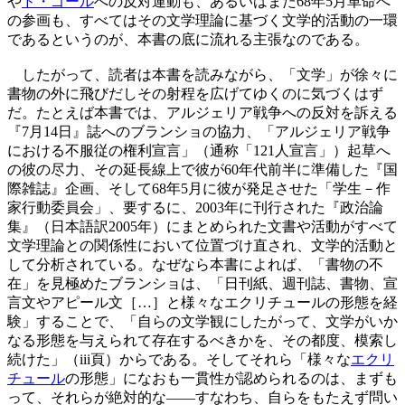
や
ド・ゴール
への反対運動も、あるいはまた68年5月革命へ
の参画も、すべてはその文学理論に基づく文学的活動の一環
であるというのが、本書の底に流れる主張なのである。
したがって、読者は本書を読みながら、「文学」が徐々に
書物の外に飛びだしその射程を広げてゆくのに気づくはず
だ。たとえば本書では、アルジェリア戦争への反対を訴える
『7月14日』誌へのブランショの協力、「アルジェリア戦争
における不服従の権利宣言」（通称「121人宣言」）起草へ
の彼の尽力、その延長線上で彼が60年代前半に準備した『国
際雑誌』企画、そして68年5月に彼が発足させた「学生－作
家行動委員会」、要するに、2003年に刊行された『政治論
集』（日本語訳2005年）にまとめられた文書や活動がすべて
文学理論との関係性において位置づけ直され、文学的活動と
して分析されている。なぜなら本書によれば、「書物の不
在」を見極めたブランショは、「日刊紙、週刊誌、書物、宣
言文やアピール文［…］と様々なエクリチュールの形態を経
験」することで、「自らの文学観にしたがって、文学がいか
なる形態を与えられて存在するべきかを、その都度、模索し
続けた」（iii頁）からである。そしてそれら「様々な
エクリ
チュール
の形態」になおも一貫性が認められるのは、まずも
って、それらが絶対的な――すなわち、自らをもたえず問い