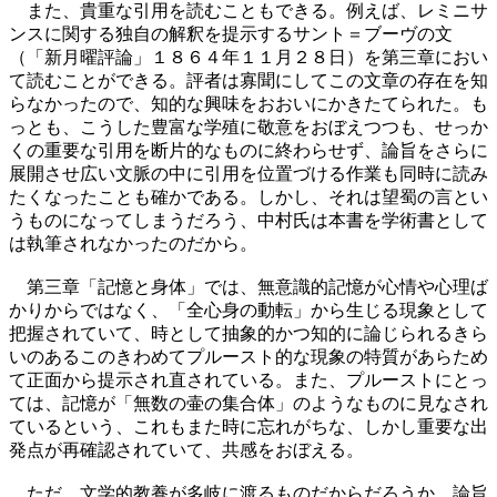
また、貴重な引用を読むこともできる。例えば、レミニサ
ンスに関する独自の解釈を提示するサント＝ブーヴの文
（「新月曜評論」１８６４年１１月２８日）を第三章におい
て読むことができる。評者は寡聞にしてこの文章の存在を知
らなかったので、知的な興味をおおいにかきたてられた。も
っとも、こうした豊富な学殖に敬意をおぼえつつも、せっか
くの重要な引用を断片的なものに終わらせず、論旨をさらに
展開させ広い文脈の中に引用を位置づける作業も同時に読み
たくなったことも確かである。しかし、それは望蜀の言とい
うものになってしまうだろう、中村氏は本書を学術書として
は執筆されなかったのだから。
第三章「記憶と身体」では、無意識的記憶が心情や心理ば
かりからではなく、「全心身の動転」から生じる現象として
把握されていて、時として抽象的かつ知的に論じられるきら
いのあるこのきわめてプルースト的な現象の特質があらため
て正面から提示され直されている。また、プルーストにとっ
ては、記憶が「無数の壷の集合体」のようなものに見なされ
ているという、これもまた時に忘れがちな、しかし重要な出
発点が再確認されていて、共感をおぼえる。
ただ、文学的教養が多岐に渡るものだからだろうか、論旨