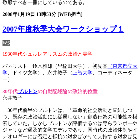
敬服すべき一冊にしているのである。
2008年1月19日
13時53分
[WEB担当]
2007年度秋季大会ワークショップ１
WS
1930年代シュルレアリスムの政治と美学
パネリスト：鈴木雅雄（早稲田大学）、初見基
（東京都立大
学
、ドイツ文学）、永井敦子（
上智大学
、コーディネータ
ー）
30年代
ブルトン
の自動記述論の政治的位置
永井敦子
30年代前半のブルトンは、「革命的社会活動と直結しつ
つ、既存の政治活動には従属しない」創造行為の可能性を模
索していた。しかしブルトンが評価するのは専らランボーや
ジャリなど遡及的文学モデルであり、同時代の政治体制やイ
デオロギーには否定と抵抗の対象ばかりで支持する対象は見