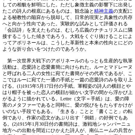
しての相貌を鮮明にした。ただし象徴主義の影響下に出発し
たこの詩人の根底にあるものは、観念論と
精神主義
の支配に
よる秘教性の陥穽から脱却して、日常的現実と具象性の共存
へと向かう性向であった。実験的な試みとして評価される
「会話詩」を支えたものは、むしろ広義のナチュリスムに隣
接するこうした傾きであろう。大戦をくぐり抜けることによ
ってアポリネールは、こうした革新性と本来の性向とにどの
ような折り合いをつけたのであろうか。
第一次世界大戦下のアポリネールのもっとも生産的な執筆
活動は、恋愛詩と恋愛書簡に向けられた。ルーとマドレーヌ
と呼ばれる二人の女性に宛てた書簡がその代表であるが、こ
こではルーに宛てた一通の手紙と一篇の恋愛詩のみを取り上
げる。(1)1915年5月17日付の手紙。軍帽姿の詩人の横顔とや
はり帽子を被った恋人の横顔が細かい文字の間から浮かび上
がるように描かれている。Lettre（文字＝手紙）は、愛の障
害のメタファーであると同時に、愛の悦びをもたらすかけが
いのない手段でもある。「生きる」ことと「書くこと」の転
倒であり、作家の恋文があぶり出す「倒錯」の好例でもあ
る。(2)1915年1月30日付の書簡詩は、激戦地シャンパーニュ
地方への出動を間近にひかえた詩人が、南仏ニームの兵営か