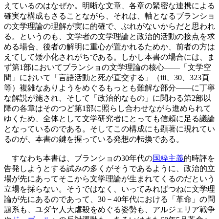
えているのはなぜか。明晰な文章、各章の緊密な連携による
確実な構成もさることながら、それは、軸となるブランショ
の文学理論の理解が実に的確で、ぶれがないからだと思われ
る。というのも、文学者の文学理論と政治的活動の接点を求
める場合、後者の解明に重心が置かれるためか、前者の方は
えてして矮小化されがちである。しかし本書の場合には、ま
ず第1部においてブランショの文学理論の核心――「文学空
間」において「言語活動と死が直交する」（iii、30、323頁
等）複雑なありようをめぐるもっとも難解な部分――に丁寧
な解説が施され、そして「政治的なもの」に関わる第2部以
降の各章はそのつど第1部に照らし合わせながら進められて
ゆくため、全体として文学研究者にとっても信頼に足る議論
となっているのである。そしてこの構成にも顕著に現れてい
るのが、本書の鍵を握っている発想の転換である。
すなわち本書は、ブランショの30年代の
国粋主義
的時評を
告発しようとする試みの多くがそうであるように、政治的立
場が先にあってそこから文学理論が生まれてくるのだという
立場を採らない。そうではなく、いってみればつねに文学理
論が先にあるのであって、30－40年代における「革命」の問
題系も、ユダヤ人大虐殺をめぐる姿勢も、アルジェリア戦争