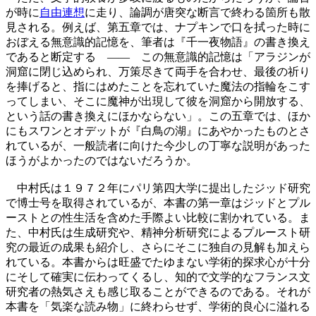
が時に
自由連想
に走り、論調が唐突な断言で終わる箇所も散
見される。例えば、第五章では、ナプキンで口を拭った時に
おぼえる無意識的記憶を、筆者は『千一夜物語』の書き換え
であると断定する ―― この無意識的記憶は「アラジンが
洞窟に閉じ込められ、万策尽きて両手を合わせ、最後の祈り
を捧げると、指にはめたことを忘れていた魔法の指輪をこす
ってしまい、そこに魔神が出現して彼を洞窟から開放する、
という話の書き換えにほかならない」。この五章では、ほか
にもスワンとオデットが『白鳥の湖』にあやかったものとさ
れているが、一般読者に向けた今少しの丁寧な説明があった
ほうがよかったのではないだろうか。
中村氏は１９７２年にパリ第四大学に提出したジッド研究
で博士号を取得されているが、本書の第一章はジッドとプル
ーストとの性生活を含めた手際よい比較に割かれている。ま
た、中村氏は生成研究や、精神分析研究によるプルースト研
究の最近の成果も紹介し、さらにそこに独自の見解も加えら
れている。本書からは旺盛でたゆまない学術的探求心が十分
にそして確実に伝わってくるし、知的で文学的なフランス文
研究者の熱気さえも感じ取ることができるのである。それが
本書を「気楽な読み物」に終わらせず、学術的良心に溢れる