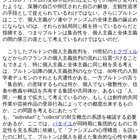
たような、深層の自己や抑圧された自己の解放、主観性追求
の手段として捉えられているわけではない。さらにブルトン
はここで、個人主義がソ連やファシズムの全体主義の歯止め
にならないのは、それらが結局同じ根を持っているからだと
指摘する。つまりブルトンは集合性を、個人主義と全体主義
の間の第三の道として考えているわけではないのだ。
こうしたブルトンの個人主義批判を、19世紀の
トクヴィル
などからのフランスの個人主義批判の流れに位置づけること
もできよう。特に個人主義と全体主義に同じ根を見る考え
は、ブルトン以降の個人主義批判のなかでは、80年代の人類
学者デュモンのそれとも共通性がある。一方ブルトンの言う
「集合的」の意味するものは何か。個人でない複数性か、信
条や教義や神話を共有する集団や共同体か、あるいは「人
間」一般まで拡大して考えているのか。もしくは創作的共同
作業や芸術作品の受容行為によってその都度出来するもの
か。この問題を考えるにあたって
も、”individuel”と”collectif”の対立概念の系譜を確認する必要
があるが、ここでは、
バタイユ
が同時期に集団的なものに否
定性を見る系譜に依拠して「ファシズムの心理構造」を説い
たのに対して、ブルトンは個人を超えた集合的な心性や表象