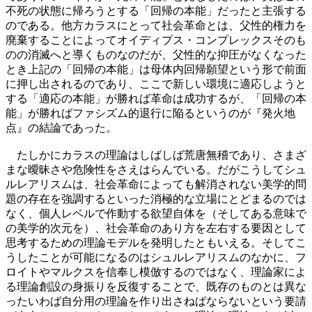
不死の状態に帰ろうとする「回帰の本能」だったと主張する
のである。他方カラスにとって社会革命とは、父性的権力を
廃棄することによってオイディプス・コンプレックスそのも
のの消滅へと導くものなのだが、父性的な抑圧がなくなった
とき上記の「回帰の本能」は母体内回帰願望という形で前面
に押し出されるのであり、ここで新しい環境に適応しようと
する「適応の本能」が勝れば革命は成功するが、「回帰の本
能」が勝ればファシズム的退行に陥るというのが『発火地
点』の結論であった。
たしかにカラスの理論はしばしば荒唐無稽であり、さまざ
まな曖昧さや危険性をさえはらんでいる。だがこうしてシュ
ルレアリスムは、社会革命によっても解消されない美学的問
題の存在を強調するといった消極的な立場にとどまるのでは
なく、個人レベルで作動する欲望自体を（そしてある意味で
の美学的次元を）、社会革命のあり方を左右する要因として
思考するための理論モデルを発明したともいえる。そしてこ
うしたことが可能になるのはシュルレアリスムのなかに、フ
ロイトやマルクスを信奉し模倣するのではなく、理論家によ
る理論創設の身振りを反復することで、既存のものとは異な
ったいわば自分用の理論を作り出さねばならないという要請