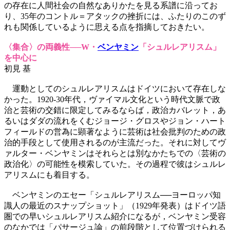
の存在に人間社会の自然なありかたを見る系譜に沿ってお
り、35年のコントル＝アタックの挫折には、ふたりのこのず
れも関係しているように思える点を指摘しておきたい。
〈集合〉の両義性──W・
ベンヤミン
「シュルレアリスム」
を中心に
初見 基
運動としてのシュルレアリスムはドイツにおいて存在しな
かった。1920-30年代，ヴァイマル文化という時代文脈で政
治と芸術の交錯に限定してみるならば，政治カバレット，あ
るいはダダの流れをくむジョージ・グロスやジョン・ハート
フィールドの営為に顕著なように芸術は社会批判のための政
治的手段として使用されるのが主流だった。それに対してヴ
ァルター・ベンヤミンはそれらとは別なかたちでの〈芸術の
政治化〉の可能性を模索していた。その過程で彼はシュルレ
アリスムにも着目する。
ベンヤミンのエセー「シュルレアリスム──ヨーロッパ知
識人の最近のスナップショット」（1929年発表）はドイツ語
圏での早いシュルレアリスム紹介になるが，ベンヤミン受容
のなかでは「パサージュ論」の前段階として位置づけられる