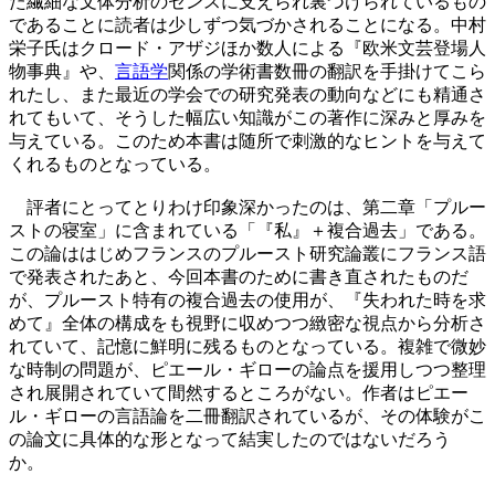
た繊細な文体分析のセンスに支えられ裏づけられているもの
であることに読者は少しずつ気づかされることになる。中村
栄子氏はクロード・アザジほか数人による『欧米文芸登場人
物事典』や、
言語学
関係の学術書数冊の翻訳を手掛けてこら
れたし、また最近の学会での研究発表の動向などにも精通さ
れてもいて、そうした幅広い知識がこの著作に深みと厚みを
与えている。このため本書は随所で刺激的なヒントを与えて
くれるものとなっている。
評者にとってとりわけ印象深かったのは、第二章「プルー
ストの寝室」に含まれている「『私』＋複合過去」である。
この論ははじめフランスのプルースト研究論叢にフランス語
で発表されたあと、今回本書のために書き直されたものだ
が、プルースト特有の複合過去の使用が、『失われた時を求
めて』全体の構成をも視野に収めつつ緻密な視点から分析さ
れていて、記憶に鮮明に残るものとなっている。複雑で微妙
な時制の問題が、ピエール・ギローの論点を援用しつつ整理
され展開されていて間然するところがない。作者はピエー
ル・ギローの言語論を二冊翻訳されているが、その体験がこ
の論文に具体的な形となって結実したのではないだろう
か。