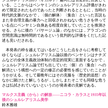
いる。ここからはベンヤミンのシュルレアリスム評価がきわ
めて限定されたものであったと判断されるとともに，当時の
時代的文脈のなかで，〈個の解体〉〈集合〉といった言説も
また非合理主義の暴力へと回収されかねない危うさを伴って
いる点にベンヤミン自身ある程度自覚していたことを推測さ
せる。さらに後の「パサージュ論」のなかには，アラゴンの
空間意識は無時間的であるという批判的な評価をくだした記
述も見いだされる。
本発表の枠を越えてはいるがこうした点をさらに考察して
ゆくならば，シュルレアリスム論以後のベンヤミンはナチズ
ムなどの全体主義政治体制の否定的現実に直面するなかで，
シュルレアリスム論で打ち出していた〈個〉の〈集合〉への
解消という構想への一定の修正の必要性を感じていたことが
うかがえる。そして最晩年にはその克服を〈歴史的追想〉の
なかに賭けたと解しうるが，しかしまたそこでも同様な危う
さは払拭されていないというのが発表者の見解である。
マルクス主義（から）の解放――ニコラ・カラスと1935年以
後のシュルレアリスム美学
鈴木雅雄