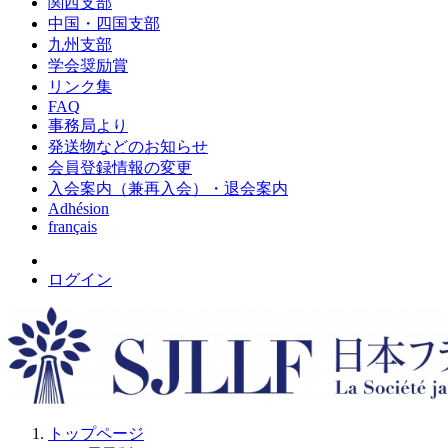
関西支部
中国・四国支部
九州支部
学会奨励賞
リンク集
FAQ
事務局より
発送物などのお知らせ
会員登録情報の変更
入会案内（兼再入会）・退会案内
Adhésion
français
ログイン
トップページ