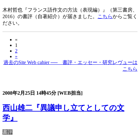
木村哲也『フランス語作文の方法（表現編）』（第三書房、
2016）の書評（自著紹介）が届きました。
こちら
からご覧く
ださい。
«
1
2
»
過去のSite Web cahier ── 書評・エッセー・研究レヴューは
こちら
過去の書評・エッセー・研究レヴュー
2008年2月25日
14時45分
[WEB担当]
西山雄二『異議申し立てとしての文
学』
書評