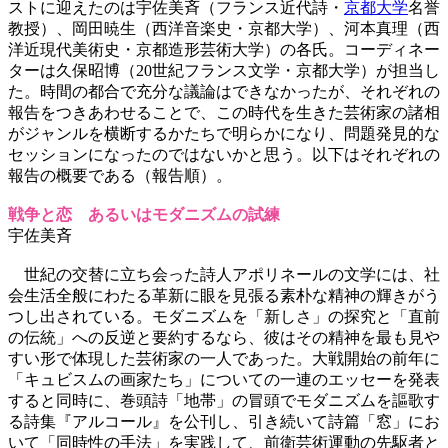
ストに迎えたのは宇佐美斉（フランス近代詩・
京都大学
名誉
教授）、岡田暁生（西洋音楽史・京都大学）、河本真理（西
洋近現代美術史・京都造形芸術大学）の各氏。コーディネー
ターは久保昭博（20世紀フランス文学・京都大学）が担当し
た。時間の都合で充分な議論はできなかったが、それぞれの
報告をつきあわせることで、この時代を生きた芸術家の諸相
がジャンルを横断するかたちで明らかになり、問題発見的な
セッションになったのではないかと思う。以下はそれぞれの
報告の概要である（報告順）。
戦争と恋 あるいはモダニズムの試練
宇佐美斉
世紀の交替に立ち会った詩人アポリネールの文学には、社
会生活全般にわたる革新に眼を見張る素朴な精神の輝きがう
つし出されている。モダニズムを「新しさ」の探究と「直前
の伝統」への反逆と要約するなら、彼はその精神を最も見や
すい形で体現した芸術家の一人であった。大戦開始の前年に
「キュビスムの画家たち」についての一連のエッセーを発表
すると同時に、巻頭詩「地帯」の冒頭でモダニズムを謳歌す
る詩集『アルコール』を公刊し、引き続いて詩篇「窓」にお
いて「同時性の手法」を実践して、前衛芸術運動の先駆者と