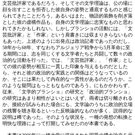
文芸批評家であるだろう。そしてその文学理論は、公の場に
顔を出すことを拒否した彼自身の姿勢と通底するものと感じ
られてきたことだろう。あるいはまた、物語的装飾を削ぎ落
とした彼の虚構作品も、自身の文学理論に忠実なものと思わ
れてきたかもしれない。しかしブランショの活動には、「文
芸批評家」と「作家」という肩書きには収まりきらないもの
もあった。上述のように出発点は政治記者であったのだし、
58年から68年、すなわちアルジェリア戦争から5月革命に至
る期間には、志を同じくする文学者たちと共闘して数々の政
治的な活動を行った。では、「文芸批評家」、「作家」とし
ての彼の姿勢が相互に一貫した印象を与えるものだとした
ら、それと彼の政治的な実践との関係はどうなっているの
か、そこには果たして内在的な一貫性があるのだろうか。こ
のような疑問はもっともなものであろう。にもかかわらず、
従来、「文学的ブランショ」の研究と「政治的ブランショ」
の研究はあまり相性がよいとはいえず、両者は切り離される
か、接続が試みられた場合にも、文学論のうちに政治的立場
の残響を聴き取るといった反映論的なものが多く、説得的な
説明は稀であった。そのような状況を、一種の発想の転換と
明快な理路によって打開してみせたのが本書である。