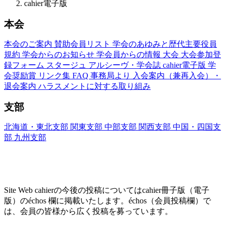
cahier電子版
本会
本会のご案内
賛助会員リスト
学会のあゆみと歴代主要役員
規約
学会からのお知らせ
学会員からの情報
大会
大会参加登
録フォーム
スタージュ
アルシーヴ・学会誌
cahier電子版
学
会奨励賞
リンク集
FAQ
事務局より
入会案内（兼再入会）・
退会案内
ハラスメントに対する取り組み
支部
北海道・東北支部
関東支部
中部支部
関西支部
中国・四国支
部
九州支部
Site Web cahier ── 書評・エッセー・研究レヴ
ュー
Site Web cahierの今後の投稿についてはcahier冊子版（電子
版）のéchos 欄に掲載いたします。échos（会員投稿欄）で
は、会員の皆様から広く投稿を募っています。