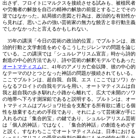
出さず、フロイトにマルクスを接続させる試みも、被植民者
や労働者の解放を自己の精神の解放の前提とすることでその
逆ではなかった。結局彼の意図と行為は、政治的な有効性か
ら見れば、思いこみの強い芸術家の無力な饒舌と非行動主義
でしかなかったと言えるかもしれない。
35年の講演「今日の芸術の政治的位置」でブルトンは、政
治的行動と文学創造をめぐるこうしたジレンマの問題を論じ
ている。この講演では「シュルレアリスム宣言」時から詩的
創造の中心的方法であり、詩や芸術の解釈モデルでもあった
オートマティスム
に、41年のアメリカ亡命以降、彼の中心的
なテーマのひとつとなった神話の問題が接続されてもいる。
ここでブルトンは、超自我、自我、エス（ここではソワ）か
らなるフロイトの自我モデルを用い、オートマティスムは自
我と超自我の歩き馴れた小路から離れて、広大で未開のソワ
の地帯へ下ろす測深鉛であると説明する。ブルトンは、オー
トマティスムはブルジョワ社会を支配する所有欲に通じる個
性を放棄するための手段であり、それによって芸術家が手に
入れるのは「集合的宝」の鍵であり、シュルレアリスム芸術
は「個人的神話」ではなく、「集合的神話」の創造をめざす
と説く。すなわちここでオートマティスムは、日本における
シュルレアリスムの受容や批判の歴史にもその傾向が見られ