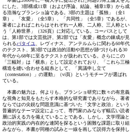
本書は2006年に一橋大学に提出された同題の博士論文を元
にした、3部構成11章（および序論、結論、補章1章）から成
る浩瀚なブランショ論である。3部の主題は「孤独」（全1
章）、「友愛」（全5章）、「共同性」（全5章）であるが、
著者によればこれらはそれぞれ一人称、二人称、三人称とい
う「人称世界」（326頁）に対応している。コーパスとして
は、第1部では文芸批評、第2部では「友愛」概念の錬成が見
られる
バタイユ
、レヴィナス、アンテルムらに関わる60年代
のテクスト、第3部では政治的活動や思想が跡づけられる30
年代から68年に至るテクストが扱われている。さらにこの
「三幅対」は「横糸」として設定されており、「これら三極
構造を縫い合わせる縦糸として、「異議申し立て
（contestation）」の運動」（vi頁）というモチーフが選ばれ
ている。
本書の魅力は、何よりも、ブランショ研究に数々の有意義
な視角と知見をもたらす本格的な研究書でありながら、著者
ならではの尖鋭な問題意識に基づいた「文学と政治」という
普遍的なテーマ設定によって、専門家のみならず幅広い読者
層に訴える力を備えていることである。しかし、文学理論と
政治的実践の内在的な連関を探るという困難な課題に取り組
みながら、本書が同種の試みと一線を画して説得力を保持し