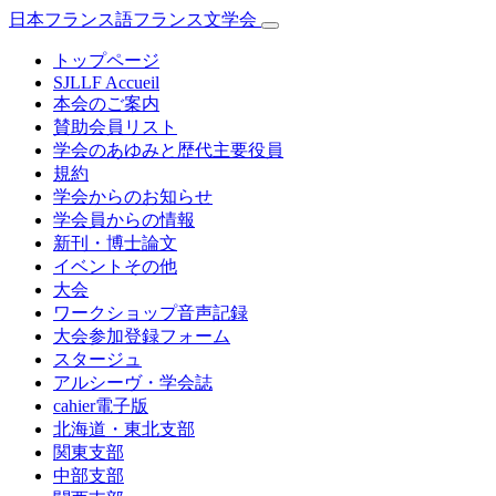
日本フランス語フランス文学会
トップページ
SJLLF Accueil
本会のご案内
賛助会員リスト
学会のあゆみと歴代主要役員
規約
学会からのお知らせ
学会員からの情報
新刊・博士論文
イベントその他
大会
ワークショップ音声記録
大会参加登録フォーム
スタージュ
アルシーヴ・学会誌
cahier電子版
北海道・東北支部
関東支部
中部支部