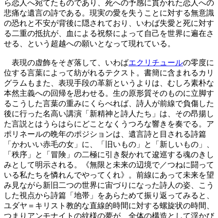
ら恋人へ宛てたものであり、死への予感に貫かれた恋人への
悲痛な遺言の詩である。現実の愛を失うことに対する無意識
の恐れと不安が背後に隠されており、いわば失愛と死に対す
る二重の抵抗が、血による祝祭によって自己を世界に遍在さ
せる、という超越への願いとなって現れている。
表現の虚飾をそぎ落して、いわば
エクリチュール
の零度に
位する言葉によって紡がれるテクスト。書簡に含まれるカリ
グラムもまた、表現手段の革新というよりは、むしろ素朴な
本然主義への回帰を思わせる。生の原形質そのものに立脚す
るこうした言葉の重みにくらべれば、詩人が前線で負傷した
後に行った名高い講演「新精神と詩人たち」は、その昂揚し
た言説とはうらはらにどことなくうつろな響きを奏でる。ア
ポリネールの晩年のポジションは、遺言詩と目される詩篇
「かわいい赤毛の女」に、「旧いもの」と「新しいもの」、
「秩序」と「冒険」の二極に引き裂かれて逡巡する魂のきし
みとして明示される。《無限と未来の辺境で／つねに闘って
いる私たちを憐れんでやってくれ》。前線にあって未来を望
み見ながら新旧二つの世界に宙づりになった詩人の姿、こう
した視点から詩篇「地帯」をあらためて振り返ってみると、
ユダヤ＝キリスト教的な直線的時間に対する螺旋状の時間、
つまりアンモナイトの紋様の夢が、全体の構造として浮かび