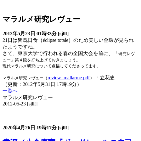
その他の研究レビュー
マラルメ研究レヴュー
2012年5月23日 01時33分 [sjllf]
21日は皆既日食（éclipse totale）のため美しい金環が見られ
たようですね。
さて、東京大学で行われる春の全国大会を前に、「
研究
レヴ
ュー」第４段を打ち上げておきましょう。
現代マラルメ研究について点描してくださってます。
review_mallarme.pdf
）：立花史
マラルメ研究
レヴュー（
（更新：2012年5月31日 17時19分）
一覧へ
マラルメ研究レヴュー
2012-05-23
[sjllf]
書評コーナー
2020年4月26日
19時17分
[sjllf]