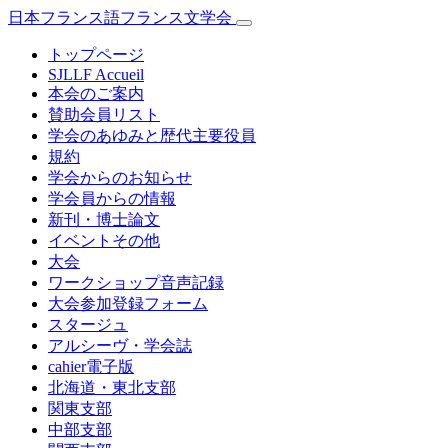
日本フランス語フランス文学会
トップページ
SJLLF Accueil
本会のご案内
賛助会員リスト
学会のあゆみと歴代主要役員
規約
学会からのお知らせ
学会員からの情報
新刊・博士論文
イベントその他
大会
ワークショップ音声記録
大会参加登録フォーム
スタージュ
アルシーヴ・学会誌
cahier電子版
北海道・東北支部
関東支部
中部支部