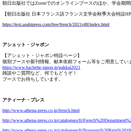
朝日出版社では
Zoom
でのオンラインブースのほか、学会期間
【朝日出版社 日本フランス語フランス文学会秋季大会特設
H
https://text.asahipress.com/free/french/2021sjllf/index.html
アシェット・ジャポン
【アシェット・ジャポン特設ページ】
個別ブースや新刊情報、献本依頼フォーム等をご用意してい
https://www.hachette-japon.jp/gakkai2021
雑談やご質問など、何でもどうぞ！
ブースでお待ちしています。
アティーナ・プレス
http://www.athena-press.co.jp/french.html
http://www.athena-press.co.jp/catalogues/fr/French%20Departmen
http://www.athena-press.co.jp/catalogues/fr/Nouveau%20Paris%2018