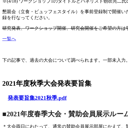
※(4/18) ワークショップ1のタイトルとパネリスト朝吹亮二
懇親会（立食・ビュッフェスタイル）を事前登録制で開催いた
録を行なってください。
研究発表、ワークショップ開催、研究会開催をご希望の方は学
一覧へ
大会の記録(Historique des Congrès)
下の記事で、過去の大会について調べられます。一部未入力。Archives d
2021年度秋季大会（完全オンライン開催）
2021年度秋季大会発表要旨集
発表要旨集2021秋季.pdf
■2021年度春季大会・賛助会員展示ルー
＊大会両日にわたって、通常の賛助会員展示部屋にかえて、