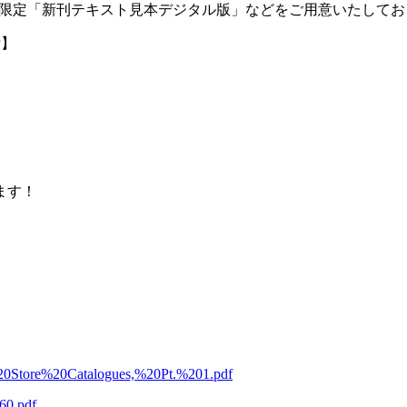
限定「新刊テキスト見本デジタル版」などをご用意いたしてお
P
】
ます！
t%20Store%20Catalogues,%20Pt.%201.pdf
60.pdf