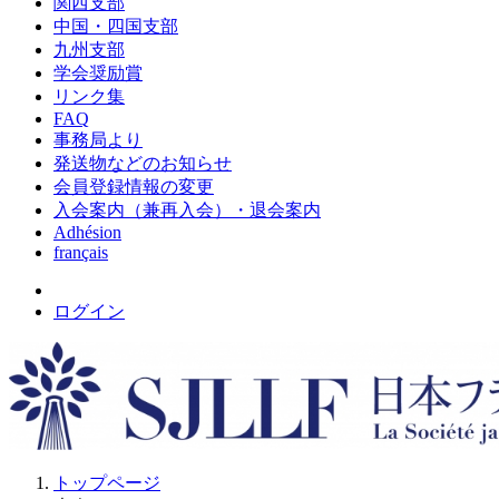
関西支部
中国・四国支部
九州支部
学会奨励賞
リンク集
FAQ
事務局より
発送物などのお知らせ
会員登録情報の変更
入会案内（兼再入会）・退会案内
Adhésion
français
ログイン
トップページ