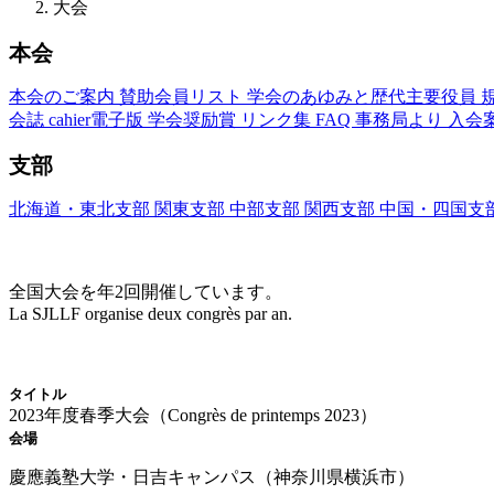
大会
本会
本会のご案内
賛助会員リスト
学会のあゆみと歴代主要役員
会誌
cahier電子版
学会奨励賞
リンク集
FAQ
事務局より
入会
支部
北海道・東北支部
関東支部
中部支部
関西支部
中国・四国支
大会(Congrès)
全国大会を年2回開催しています。
La SJLLF organise deux congrès par an.
大会カレンダー
タイトル
2023年度春季大会（Congrès de printemps 2023）
会場
慶應義塾大学・日吉キャンパス（神奈川県横浜市）