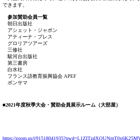
できます。
参加賛助会員一覧
朝日出版社
アシェット・ジャポン
アティーナ・プレス
グロリアツアーズ
三修社
駿河台出版社
第三書房
白水社
フランス語教育振興協会 APEF
ボンサマ
■2021
年度秋季大会・賛助会員展示ルーム（大部屋）
https://zoom.us/j/91518041935?pwd=L1ZITzdXQUNmT0x6K25M