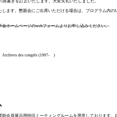
氏の肩書きを訂
正いたします。大変失礼いたしました。
します。懇親会にご出席いただける場合は、プログラム内のUR
会ホームページのwebフォームよりお申し込みください。
es congrès (1997- )
ム
賛助会員展示用特設ミーティングルームを用意しております。