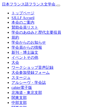
日本フランス語フランス文学会
トップページ
SJLLF Accueil
本会のご案内
賛助会員リスト
学会のあゆみと歴代主要役員
規約
学会からのお知らせ
学会員からの情報
新刊・博士論文
イベントその他
大会
ワークショップ音声記録
大会参加登録フォーム
スタージュ
アルシーヴ・学会誌
cahier電子版
北海道・東北支部
関東支部
中部支部