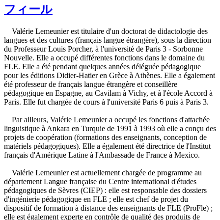
フィール
Valérie Lemeunier est titulaire d'un doctorat de didactologie des
langues et des cultures (français langue étrangère), sous la direction
du Professeur Louis Porcher, à l'université de Paris 3 - Sorbonne
Nouvelle. Elle a occupé différentes fonctions dans le domaine du
FLE. Elle a été pendant quelques années déléguée pédagogique
pour les éditions Didier-Hatier en Grèce à Athènes. Elle a également
été professeur de français langue étrangère et conseillère
pédagogique en Espagne, au Cavilam à Vichy, et à l'école Accord à
Paris. Elle fut chargée de cours à l'université Paris 6 puis à Paris 3.
Par ailleurs, Valérie Lemeunier a occupé les fonctions d'attachée
linguistique à Ankara en Turquie de 1991 à 1993 où elle a conçu des
projets de coopération (formations des enseignants, conception de
matériels pédagogiques). Elle a également été directrice de l'Institut
français d'Amérique Latine à l'Ambassade de France à Mexico.
Valérie Lemeunier est actuellement chargée de programme au
département Langue française du Centre international d'études
pédagogiques de Sèvres (CIEP) : elle est responsable des dossiers
d'ingénierie pédagogique en FLE ; elle est chef de projet du
dispositif de formation à distance des enseignants de FLE (ProFle) ;
elle est également experte en contrôle de qualité des produits de