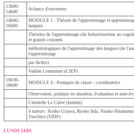
13h00-
Scéance d'ouverture
14h00
14h00-
MODULE 1 : Théorie de l'apprentissage et apprentissa
16h00
langues
Théories de l'apprentissage (du behaviourisme au cogni
et grands courants
méthodologiques de l'apprentissage des langues (de l'au
l'apprentissage
par tâches)
Valérie Lemeunier (CIEP)
16h30-
MODULE 6 : Pratiques de classe - coordinatrice
18h00
Observation, pratique en situation, évaluation et auto-év
Christelle Le Calvé (Institut)
4 tuteurs : Keiko Uzawa, Ryoko Iida, Naoko Hiramatsu
Tsuchiya (SJDF)
LUNDI 24/03