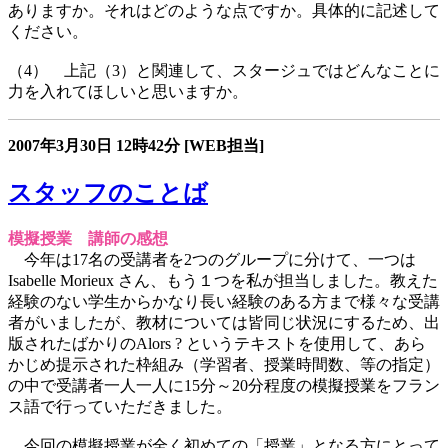
ありますか。それはどのような点ですか。具体的に記述して
ください。
（4） 上記（3）と関連して、スタージュではどんなことに
力を入れてほしいと思いますか。
2007年3月30日
12時42分
[WEB担当]
スタッフのことば
模擬授業 講師の感想
今年は17名の受講者を2つのグループに分けて、一つは
Isabelle Morieux さん、もう１つを私が担当しました。教えた
経験のない学生からかなり長い経験のある方まで様々な受講
者がいましたが、教材については皆同じ状況にするため、出
版されたばかりのAlors ? というテキストを使用して、あら
かじめ提示された枠組み（学習者、授業時間数、等の指定）
の中で受講者一人一人に15分～20分程度の模擬授業をフラン
ス語で行っていただきました。
今回の模擬授業が全く初めての「授業」となる方にとって