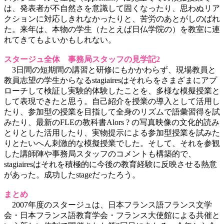
は、発表者が不自然さを意識して固くなったり、思わぬリア
クションに対応しきれなかったりと、苦労のあとがしのばれ
た。来年は、本物の学生（たとえば日仏学院の）を教室に連
れてきてもよいかもしれない。
スタージュ全体 事務局スタッフの見学記2
3日間の短期間の講習と研修にもかかわらず、現場教員と
教員志望の学生からなるstagiairesはそれらをさまざまにアプ
ローチして検証し実験的体験したことを、多様な模擬授業と
して表現できたと思う。自己紹介を授業の導入として活用し
たり、参加型の授業を目指して全身のリズムで語彙習得を試
みたり、最新のFLEの教科書Alors ? の写真映像の文化的読み
とりとした活用したり、実物提示による参加型授業を試みた
りとたいへん刺激的な模擬授業でした。そして、それを参観
した講師陣や事務局スタッフのコメントも構築的で、
stagiairesはそれを積極的に今後の教育経験に反映させる熱意
があった。成功したstageだったろう。
まとめ
2007年度のスタージュは、日本フランス語フランス文学
会・日本フランス語教育学会・フランス大使館による共催と