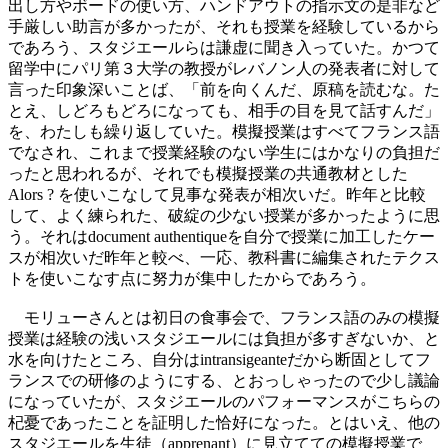
出し方やボードの使い方、ハンドアウトの指示文の是非など
手厳しい助言が多かったが、それも授業を経験しているから
であろう、スタジエールらは謙虚に聞き入っていた。かつて
留学中にパリ第３大学の教授がレバノン人の発表者に対して
言った印象深いことば、「前を向くんだ、原稿を読むな。た
とえ、しどろもどろになっても、相手の目を見て話すんだ」
を、わたしも繰り返していた。模擬授業はすべてフランス語
でなされ、これまで授業経験のない学生にはかなりの負担だ
ったと思われるが、それでも模擬授業の共通教材とした
Alors ? を使いこなして見事な発表が相次いだ。昨年と比較
して、よく練られた、破綻の少ない授業が多かったように思
う。それはdocument authentiqueを自分で授業に加工したケー
スが相次いだ昨年と較べ、一応、教科書に編集されたテクス
トを使いこなす点に努力が集中したからであろう。
モリューさんとは初日の食事会で、フランス語のみの模擬
授業は経験の浅いスタジエールには負担が多すぎないか、と
水を向けたところ、自分はintransigeanteだから断固としてフ
ランスでの研修のようにする、とおっしゃったので少し議論
になっていたが、スタジエールのパフォーマンスがこちらの
杞憂であったことを証明した恰好になった。とはいえ、他の
スタジエールを生徒（apprenant）に見立てての模擬授業で