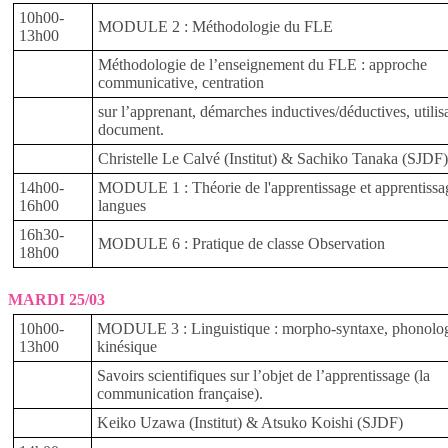
10h00-
MODULE 2 : Méthodologie du FLE
13h00
Méthodologie de l’enseignement du FLE : approche
communicative, centration
sur l’apprenant, démarches inductives/déductives, utilis
document.
Christelle Le Calvé (Institut) & Sachiko Tanaka (SJDF)
14h00-
MODULE 1 : Théorie de l'apprentissage et apprentissa
16h00
langues
16h30-
MODULE 6 : Pratique de classe Observation
18h00
MARDI 25/03
10h00-
MODULE 3 : Linguistique : morpho-syntaxe, phonolog
13h00
kinésique
Savoirs scientifiques sur l’objet de l’apprentissage (la
communication française).
Keiko Uzawa (Institut) & Atsuko Koishi (SJDF)