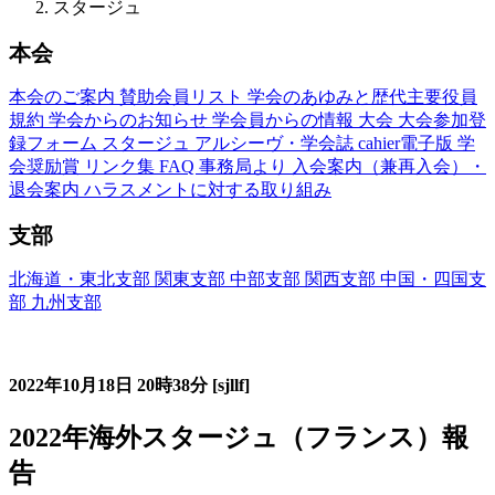
スタージュ
本会
本会のご案内
賛助会員リスト
学会のあゆみと歴代主要役員
規約
学会からのお知らせ
学会員からの情報
大会
大会参加登
録フォーム
スタージュ
アルシーヴ・学会誌
cahier電子版
学
会奨励賞
リンク集
FAQ
事務局より
入会案内（兼再入会）・
退会案内
ハラスメントに対する取り組み
支部
北海道・東北支部
関東支部
中部支部
関西支部
中国・四国支
部
九州支部
フランス語教育国内スタージュ(Stage)
2022年10月18日
20時38分
[sjllf]
2022年海外スタージュ（フランス）報
告