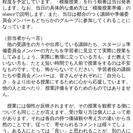
程度を予定しています。「模擬授業」を行う順番は当日発表
します。なお、当日の具体的な進め方は「模擬授業準備」の
séanceで説明します。また、当日は都合のつく講師や準備委
員会メンバーもどちらかのグループに参加してくれることに
なっています。
（担当者から一言）
他の受講生の方々や出席している講師たち、スタージュ準
備委員会メンバーの方たちを学習者に見立てて実際に授業を
してみましょう。実際に教壇に立っている方も、まだ教えて
いない方も、たとえ短い時間でも人前で授業をするのは不安
なものです。でも、怖がらないでください。学習者役の講師
たちや委員会メンバーは、皆さんがそれぞれに「自分らし
さ」をより出せる授業にするために心から応援しています。
他の人と比べたり、授業評価をするためのものではありませ
ん。
授業には個性が反映されますが、その授業を観察する側に
ついても同じことが言えます。受け取り方は個人によって差
があります。それは各自の持つ価値観や考え方の違いから当
然のことです。従って、寄せられるコメントは様々でしょ
う。ある人にとっては「良い」と思われることが、別の人に