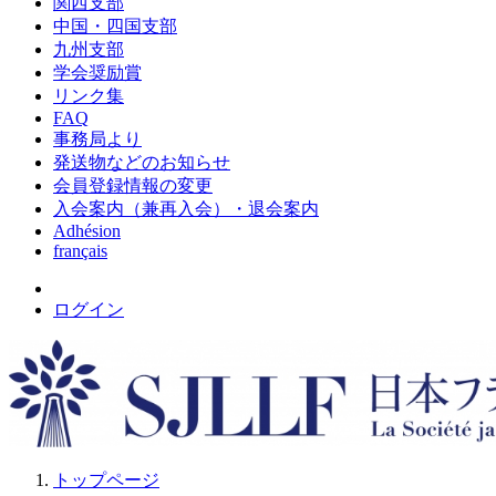
関西支部
中国・四国支部
九州支部
学会奨励賞
リンク集
FAQ
事務局より
発送物などのお知らせ
会員登録情報の変更
入会案内（兼再入会）・退会案内
Adhésion
français
ログイン
トップページ