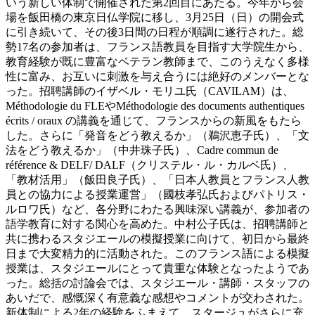
いう新しい体制で開催された第2回目にあたる。今年から会
場を飯田橋の東京日仏学院に移し、3月25日（日）の開会式
に引き続いて、その後3日間の日程が順調に遂行された。総
勢17名の参加者は、フランス語教員を目指す大学院生から、
教育経験が既に豊富なベテラン教師まで、このうえなく多様
性に富み、お互いに刺激を与え合うには絶好のメンバーとな
った。招聘講師のイザベル・モリユ氏（CAVILAM）は、
Méthodologie du FLEやMéthodologie des documents authentiques
écrits / oraux の講義を通じて、フランスからの新風をもたら
した。さらに「発音をどう教えるか」（鵜沢恵子氏）、「文
法をどう教えるか」（中井珠子氏）、Cadre commun de
référence & DELF/ DALF（クリステル・ル・カルベ氏）、
「教材活用」（飯田良子氏）、「日本人教員とフランス人教
員との協力による授業運営」（國枝孝弘氏およびパトリス・
ルロワ氏）など、各分野にわたる興味深い講義が、参加者の
語学教育に対する関心を高めた。中村公子氏は、招聘講師と
共に携わるスタジエールの模擬授業に向けて、初日から最終
日まで大変精力的に活動された。このフランス語による模擬
授業は、スタジエールにとって貴重な体験となったようであ
った。総括の討論会では、スタジエール・講師・スタッフの
あいだで、感慨深く有意義な感想やコメントが交わされた。
新体制による2年の経験をふまえて、スタージュがさらに充