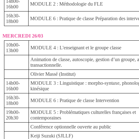
14h00-
MODULE 2 : Méthodologie du FLE
16h00
16h30-
MODULE 6 : Pratique de classe Préparation des interv
18h00
MERCREDI 26/03
10h00-
MODULE 4 : L'enseignant et le groupe classe
13h00
Animation de classe, autoscopie, gestion d’un groupe, 
transactionnelle.
Olivier Massé (Institut)
14h00-
MODULE 3 : Linguistique : morpho-syntaxe, phonolog
16h00
kinésique
16h30-
MODULE 6 : Pratique de classe Intervention
18h00
19h00-
MODULE 5 : Problématiques culturelles françaises et
20h30
contemporaines
Conférence optionnelle ouverte au public
Keiji Suzuki (SJLLF)