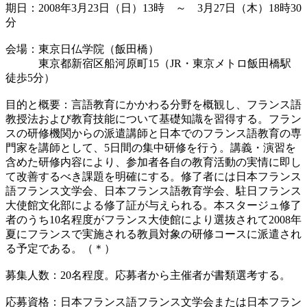
期日：2008年3月23日（日）13時 ～ 3月27日（木）18時30
分
会場：東京日仏学院（飯田橋）
東京都新宿区船河原町15（JR・東京メトロ飯田橋駅
徒歩5分）
目的と概要：言語教育にかかわる分野を概観し、フランス語
教授法および教育技能について基礎知識を習得する。フラン
スの研修機関からの派遣講師と日本でのフランス語教育の専
門家を講師として、5日間の集中研修を行う。講義・演習を
含めた研修内容により、参加者各自の教育活動の実情に即し
て改善するべき課題を明確にする。修了者には日本フランス
語フランス文学会、日本フランス語教育学会、駐日フランス
大使館文化部による修了証が与えられる。本スタージュ修了
者のうち10名程度がフランス大使館により選抜されて2008年
夏にフランスで実施される教員対象の研修コースに派遣され
る予定である。（＊）
募集人数：20名程度。応募者から主催者が書類選考する。
応募資格：日本フランス語フランス文学会または日本フラン