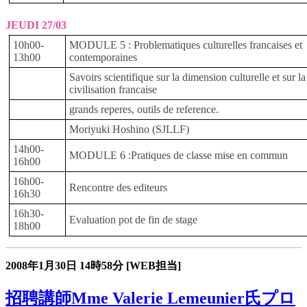
JEUDI 27/03
10h00-
MODULE 5 : Problematiques culturelles francaises et
13h00
contemporaines
Savoirs scientifique sur la dimension culturelle et sur la
civilisation francaise
grands reperes, outils de reference.
Moriyuki Hoshino (SJLLF)
14h00-
MODULE 6 :Pratiques de classe mise en commun
16h00
16h00-
Rencontre des editeurs
16h30
16h30-
Evaluation pot de fin de stage
18h00
2008年1月30日
14時58分
[WEB担当]
招聘講師Mme Valerie Lemeunier氏プロ