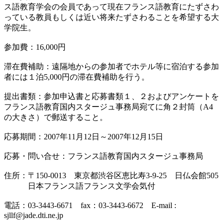
ス語教育学会の会員であって現在フランス語教育にたずさわ
っている教員もしくは近い将来たずさわることを希望する大
学院生。
参加費：16,000円
滞在費補助：遠隔地からの参加者でホテル等に宿泊する参加
者には１泊5,000円の滞在費補助を行う。
提出書類：参加申込書と応募書類１、２およびアンケートを
フランス語教育国内スタージュ事務局宛てに角２封筒（A4
の大きさ）で郵送すること。
応募期間：2007年11月12日～2007年12月15日
応募・問い合せ：フランス語教育国内スタージュ事務局
住所：〒150-0013 東京都渋谷区恵比寿3-9-25 日仏会館505
日本フランス語フランス文学会気付
電話：03-3443-6671 fax：03-3443-6672 E-mail :
sjllf@jade.dti.ne.jp