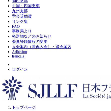
関西支部
中国・四国支部
九州支部
学会奨励賞
リンク集
FAQ
事務局より
発送物などのお知らせ
会員登録情報の変更
入会案内（兼再入会）・退会案内
Adhésion
français
ログイン
トップページ