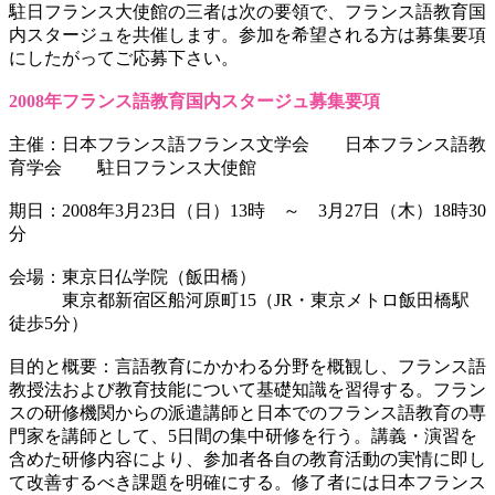
駐日フランス大使館の三者は次の要領で、フランス語教育国
内スタージュを共催します。参加を希望される方は募集要項
にしたがってご応募下さい。
2008年フランス語教育国内スタージュ募集要項
主催：日本フランス語フランス文学会 日本フランス語教
育学会 駐日フランス大使館
期日：2008年3月23日（日）13時 ～ 3月27日（木）18時30
分
会場：東京日仏学院（飯田橋）
東京都新宿区船河原町15（JR・東京メトロ飯田橋駅
徒歩5分）
目的と概要：言語教育にかかわる分野を概観し、フランス語
教授法および教育技能について基礎知識を習得する。フラン
スの研修機関からの派遣講師と日本でのフランス語教育の専
門家を講師として、5日間の集中研修を行う。講義・演習を
含めた研修内容により、参加者各自の教育活動の実情に即し
て改善するべき課題を明確にする。修了者には日本フランス