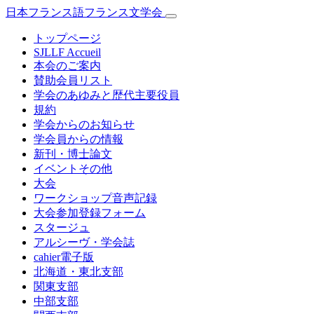
日本フランス語フランス文学会
トップページ
SJLLF Accueil
本会のご案内
賛助会員リスト
学会のあゆみと歴代主要役員
規約
学会からのお知らせ
学会員からの情報
新刊・博士論文
イベントその他
大会
ワークショップ音声記録
大会参加登録フォーム
スタージュ
アルシーヴ・学会誌
cahier電子版
北海道・東北支部
関東支部
中部支部