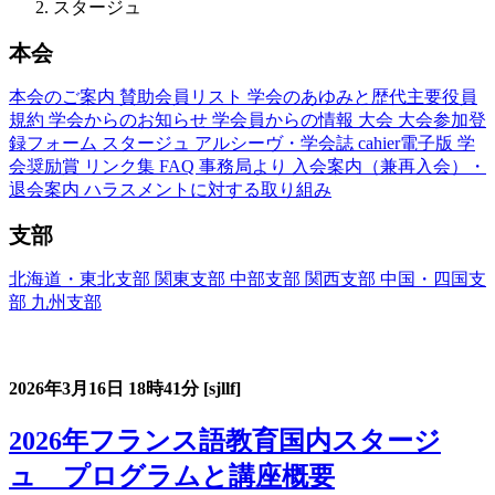
スタージュ
本会
本会のご案内
賛助会員リスト
学会のあゆみと歴代主要役員
規約
学会からのお知らせ
学会員からの情報
大会
大会参加登
録フォーム
スタージュ
アルシーヴ・学会誌
cahier電子版
学
会奨励賞
リンク集
FAQ
事務局より
入会案内（兼再入会）・
退会案内
ハラスメントに対する取り組み
支部
北海道・東北支部
関東支部
中部支部
関西支部
中国・四国支
部
九州支部
フランス語教育国内スタージュ(Stage)
2026年3月16日
18時41分
[sjllf]
2026年フランス語教育国内スタージ
ュ プログラムと講座概要