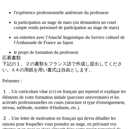
l'expérience professionnelle antérieure du professeur
la participation au stage de mars (on demandera un court
compte rendu personnel de participation au stage de mars)
un entretien avec l'Attaché linguistique du Service culturel de
l'Ambassade de France au Japon
le projet de formation du professeur
応募書類
下記の１、２の書類をフランス語で作成し提出してくださ
い。A４の用紙を用い書式は自由とします。
Présentez :
１．Un curriculum vitae (cv) en français qui reprend et explique les
éléments de votre formation initiale (parcours universitaire) et les
activités professionnelles en cours (structure et type d'enseignement,
niveau, méthode, nombre d'étudiants, etc.).
２．Une lettre de motivation en français qui devra détailler les
raisons pour lesquelles vous postulez au stage, en précisant vos