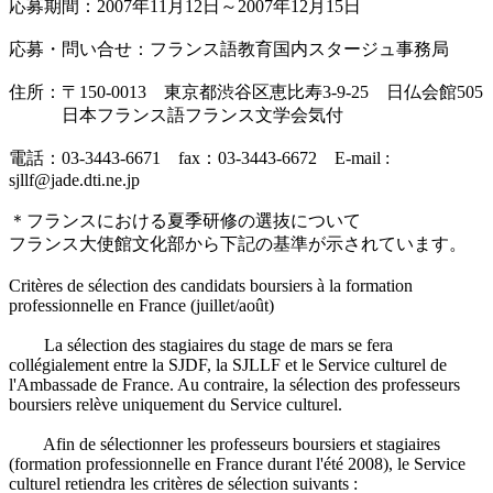
応募期間：2007年11月12日～2007年12月15日
応募・問い合せ：フランス語教育国内スタージュ事務局
住所：〒150-0013 東京都渋谷区恵比寿3-9-25 日仏会館505
日本フランス語フランス文学会気付
電話：03-3443-6671 fax：03-3443-6672 E-mail :
sjllf@jade.dti.ne.jp
＊フランスにおける夏季研修の選抜について
フランス大使館文化部から下記の基準が示されています。
Critères de sélection des candidats boursiers à la formation
professionnelle en France (juillet/août)
La sélection des stagiaires du stage de mars se fera
collégialement entre la SJDF, la SJLLF et le Service culturel de
l'Ambassade de France. Au contraire, la sélection des professeurs
boursiers relève uniquement du Service culturel.
Afin de sélectionner les professeurs boursiers et stagiaires
(formation professionnelle en France durant l'été 2008), le Service
culturel retiendra les critères de sélection suivants :