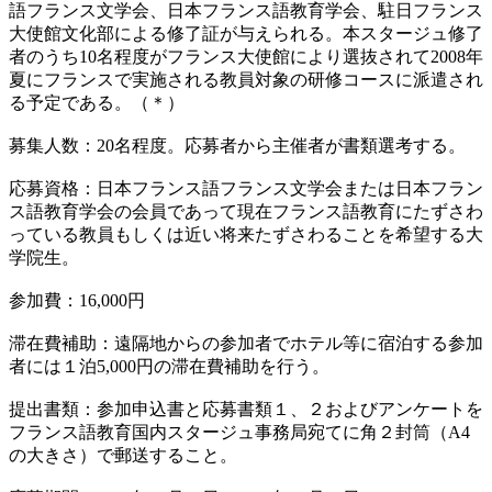
語フランス文学会、日本フランス語教育学会、駐日フランス
大使館文化部による修了証が与えられる。本スタージュ修了
者のうち10名程度がフランス大使館により選抜されて2008年
夏にフランスで実施される教員対象の研修コースに派遣され
る予定である。（＊）
募集人数：20名程度。応募者から主催者が書類選考する。
応募資格：日本フランス語フランス文学会または日本フラン
ス語教育学会の会員であって現在フランス語教育にたずさわ
っている教員もしくは近い将来たずさわることを希望する大
学院生。
参加費：16,000円
滞在費補助：遠隔地からの参加者でホテル等に宿泊する参加
者には１泊5,000円の滞在費補助を行う。
提出書類：参加申込書と応募書類１、２およびアンケートを
フランス語教育国内スタージュ事務局宛てに角２封筒（A4
の大きさ）で郵送すること。