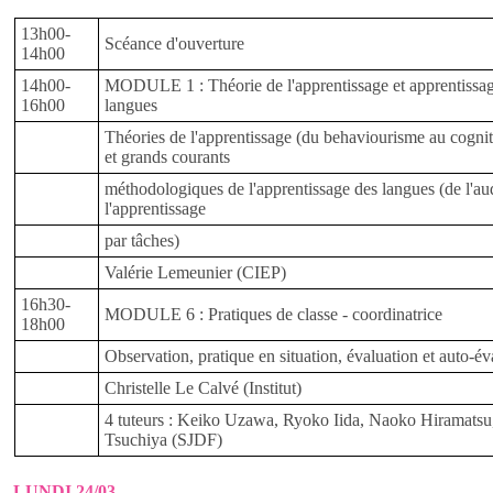
13h00-
Scéance d'ouverture
14h00
14h00-
MODULE 1 : Théorie de l'apprentissage et apprentissa
16h00
langues
Théories de l'apprentissage (du behaviourisme au cogni
et grands courants
méthodologiques de l'apprentissage des langues (de l'au
l'apprentissage
par tâches)
Valérie Lemeunier (CIEP)
16h30-
MODULE 6 : Pratiques de classe - coordinatrice
18h00
Observation, pratique en situation, évaluation et auto-év
Christelle Le Calvé (Institut)
4 tuteurs : Keiko Uzawa, Ryoko Iida, Naoko Hiramatsu
Tsuchiya (SJDF)
LUNDI 24/03