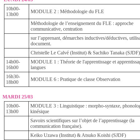
10h00-
MODULE 2 : Méthodologie du FLE
13h00
Méthodologie de l’enseignement du FLE : approche
communicative, centration
sur l’apprenant, démarches inductives/déductives, utilis
document.
Christelle Le Calvé (Institut) & Sachiko Tanaka (SJDF)
14h00-
MODULE 1 : Théorie de l'apprentissage et apprentissa
16h00
langues
16h30-
MODULE 6 : Pratique de classe Observation
18h00
MARDI 25/03
10h00-
MODULE 3 : Linguistique : morpho-syntaxe, phonolog
13h00
kinésique
Savoirs scientifiques sur l’objet de l’apprentissage (la
communication française).
Keiko Uzawa (Institut) & Atsuko Koishi (SJDF)