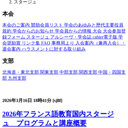
スタージュ
本会
本会のご案内
賛助会員リスト
学会のあゆみと歴代主要役員
規約
学会からのお知らせ
学会員からの情報
大会
大会参加登
録フォーム
スタージュ
アルシーヴ・学会誌
cahier電子版
学
会奨励賞
リンク集
FAQ
事務局より
入会案内（兼再入会）・
退会案内
ハラスメントに対する取り組み
支部
北海道・東北支部
関東支部
中部支部
関西支部
中国・四国支
部
九州支部
フランス語教育国内スタージュ(Stage)
2026年3月16日
18時41分
[sjllf]
2026年フランス語教育国内スタージ
ュ プログラムと講座概要