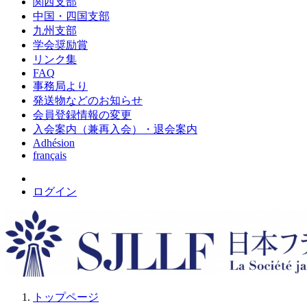
関西支部
中国・四国支部
九州支部
学会奨励賞
リンク集
FAQ
事務局より
発送物などのお知らせ
会員登録情報の変更
入会案内（兼再入会）・退会案内
Adhésion
français
ログイン
トップページ