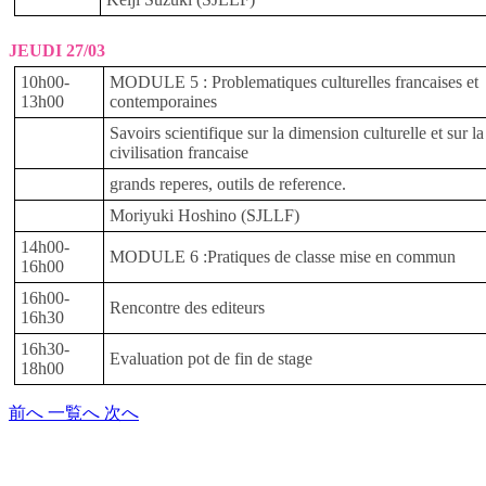
JEUDI 27/03
10h00-
MODULE 5 : Problematiques culturelles francaises et
13h00
contemporaines
Savoirs scientifique sur la dimension culturelle et sur la
civilisation francaise
grands reperes, outils de reference.
Moriyuki Hoshino (SJLLF)
14h00-
MODULE 6 :Pratiques de classe mise en commun
16h00
16h00-
Rencontre des editeurs
16h30
16h30-
Evaluation pot de fin de stage
18h00
前へ
一覧へ
次へ