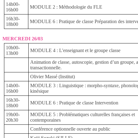
14h00-
MODULE 2 : Méthodologie du FLE
16h00
16h30-
MODULE 6 : Pratique de classe Préparation des interv
18h00
MERCREDI 26/03
10h00-
MODULE 4 : L'enseignant et le groupe classe
13h00
Animation de classe, autoscopie, gestion d’un groupe, 
transactionnelle.
Olivier Massé (Institut)
14h00-
MODULE 3 : Linguistique : morpho-syntaxe, phonolog
16h00
kinésique
16h30-
MODULE 6 : Pratique de classe Intervention
18h00
19h00-
MODULE 5 : Problématiques culturelles françaises et
20h30
contemporaines
Conférence optionnelle ouverte au public
Keiji Suzuki (SJLLF)