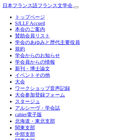
日本フランス語フランス文学会
トップページ
SJLLF Accueil
本会のご案内
賛助会員リスト
学会のあゆみと歴代主要役員
規約
学会からのお知らせ
学会員からの情報
新刊・博士論文
イベントその他
大会
ワークショップ音声記録
大会参加登録フォーム
スタージュ
アルシーヴ・学会誌
cahier電子版
北海道・東北支部
関東支部
中部支部