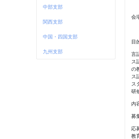
（
中部支部
会
関西支部
東
中国・四国支部
目
九州支部
言
ス
の
ス
ス
研
内
募
応
教