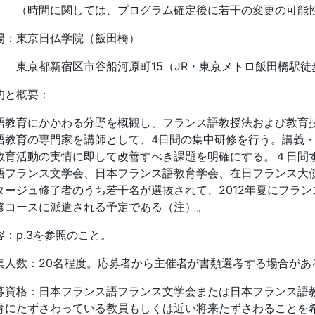
時間に関しては、プログラム確定後に若干の変更の可能
場：東京日仏学院（飯田橋）
京都新宿区市谷船河原町15（JR・東京メトロ飯田橋駅徒
的と概要：
語教育にかかわる分野を概観し、フランス語教授法および教育
語教育の専門家を講師として、4日間の集中研修を行う。講義
教育活動の実情に即して改善すべき課題を明確にする。４日間
語フランス文学会、日本フランス語教育学会、在日フランス大
タージュ修了者のうち若干名が選抜されて、2012年夏にフラ
修コースに派遣される予定である（注）。
容：p.3を参照のこと。
集人数：20名程度。応募者から主催者が書類選考する場合があ
募資格：日本フランス語フランス文学会または日本フランス語
育にたずさわっている教員もしくは近い将来たずさわることを