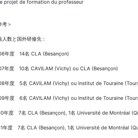
projet de formation du professeur
参考＞
抜人数と国外研修先：
06年度 14名 CLA (Besançon)
07年度 10名 CAVILAM (Vichy) ou CLA (Besançon)
08年度 5名 CAVILAM (Vichy) ou Institut de Touraine (Tour
09年度 6名 CAVILAM (Vichy) ou Institut de Touraine (Tour
10年度 7名 CLA (Besançon), 1名 Université de Montréal (Q
11年度 7名 CLA (Besançon), 1名 Université de Montréal (Q