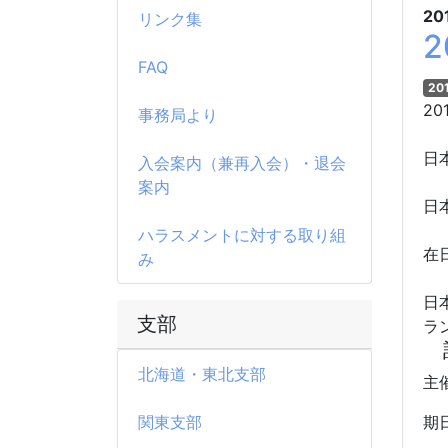
20
リンク集
FAQ
20
20
事務局より
日
入会案内（兼再入会）・退会
案内
日
ハラスメントに対する取り組
在
み
日
支部
ラ
北海道・東北支部
主
関東支部
期