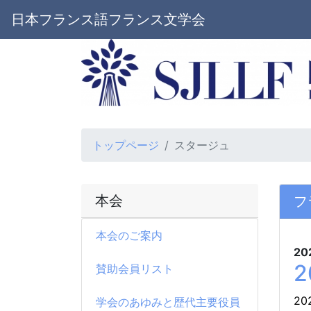
日本フランス語フランス文学会
トップページ
スタージュ
本会
フ
本会のご案内
20
賛助会員リスト
20
学会のあゆみと歴代主要役員