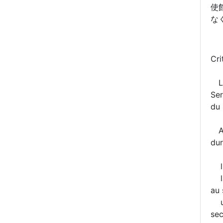
使
な
Cri
La 
Ser
du 
Afi
dur
l'e
la 
au 
un 
sec