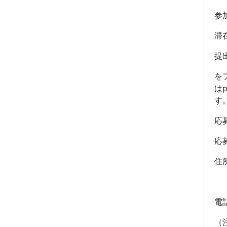
参加
滞
提
を
は
す
応募
応
住
日
電話
（