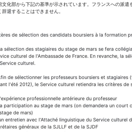
館文化部から下記の基準が示されています。フランスへの派遣
く辞退することはできません。
tères de sélection des candidats boursiers à la formation pr
sélection des stagiaires du stage de mars se fera collégia
vice culturel de l'Ambassade de France. En revanche, la sél
Service culturel.
n de sélectionner les professeurs boursiers et stagiaires 
ant l'été 2012), le Service culturel retiendra les critères de 
xpérience professionnelle antérieure du professeur
participation au stage de mars (on demandera un court c
stage de mars)
entretien avec l'Attaché linguistique du Service culturel 
rétaires généraux de la SJLLF et de la SJDF