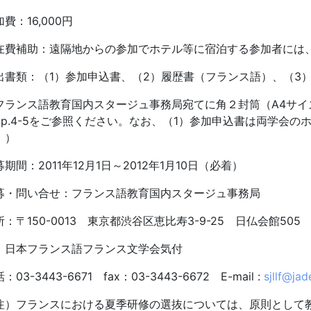
費：16,000円
在費補助：遠隔地からの参加でホテル等に宿泊する参加者には、
出書類：（1）参加申込書、（2）履歴書（フランス語）、（3
フランス語教育国内スタージュ事務局宛てに角２封筒（A4サ
pp.4-5をご参照ください。なお、（1）参加申込書は両学会
。）
期間：2011年12月1日～2012年1月10日（必着）
募・問い合せ：フランス語教育国内スタージュ事務局
所：〒150-0013 東京都渋谷区恵比寿3-9-25 日仏会館505
本フランス語フランス文学会気付
：03-3443-6671 fax：03-3443-6672 E-mail :
sjllf@jad
注）フランスにおける夏季研修の選抜については、原則として