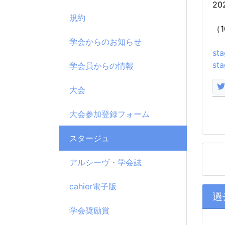
2
規約
（
学会からのお知らせ
st
st
学会員からの情報
大会
大会参加登録フォーム
スタージュ
アルシーヴ・学会誌
cahier電子版
過
学会奨励賞