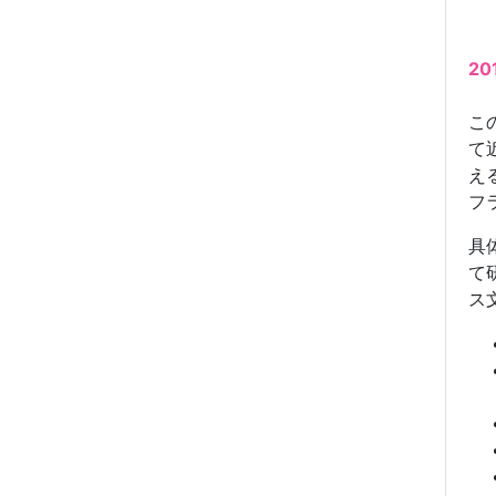
2
こ
て
え
フ
具
て
ス