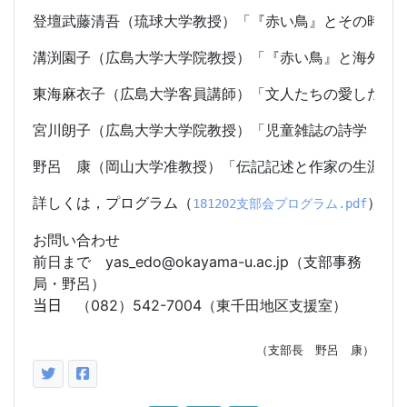
登壇武藤清吾（琉球大学教授）「『赤い鳥』とその時代
溝渕園子（広島大学大学院教授）「『赤い鳥』と海外の
東海麻衣子（広島大学客員講師）「文人たちの愛したフィ
宮川朗子（広島大学大学院教授）「児童雑誌の詩学　―
野呂　康（岡山大学准教授）「伝記記述と作家の生涯　―
）
お
詳しくは，プログラム（
181202支部会プログラム.pdf
お問い合わせ
前日まで
yas_edo@okayama-u.ac.jp
（支部事務
局・野呂）
当日
（
082
）
542-7004
（東千田地区支援室）
（支部長 野呂 康）