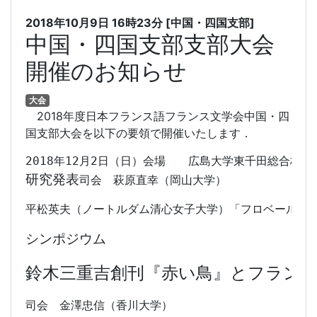
2018年10月9日
16時23分
[中国・四国支部]
中国・四国支部支部大会
開催のお知らせ
大会
2018
年度日本フランス語フランス文学会中国・四
国支部大会を以下の要領で開催いたします．
2018年12月2日（日）会場　　
広島大学東千田総合校舎
研究発表
司会　萩原直幸（岡山大学）
平松英夫（ノートルダム清心女子大学）
「フロベールの
シンポジウム
鈴木三重吉創刊『赤い鳥』とフラン
司会　金澤忠信（香川大学）