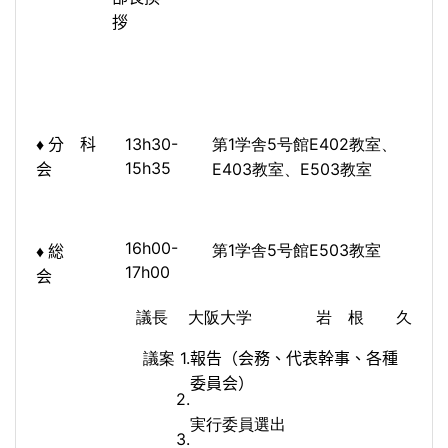
拶
13h30-
1
5
E
402
、
♦
分
科
第
学舎
号館
教室
15h35
E
403
、
E
503
会
教室
教室
16h00-
1
5
E
503
教室
第
学舎
号館
♦
総
17h00
会
議長
大阪大学 岩 根 久
1.
議案
報告（会務、代表幹事、各種
委員会）
2.
実行委員選出
3.