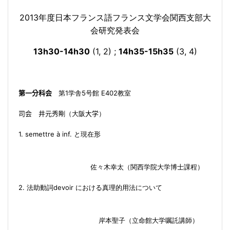
2013
年度
日本フランス語フランス文学会
関西支部大
会
研究発表会
13h30-14h30
(1, 2) ;
14h35-15h35
(3, 4)
1
5
E
402
第一分科会
第
学舎
号館
教室
司会 井元
秀剛（大阪
大学
）
1.
semettre à inf.
と現在形
佐々
木
幸太
（
関西学院大学
博士課程
）
2.
devoir
法助動詞
における真理的用法について
岸本
聖子
（
立命館大学
嘱託講師
）