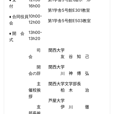
16h00
付
1
5
E
301
教室
第
学舎
号館
10h00-
♦ 合同役員
1
5
E
503
教室
第
学舎
号館
12h00
会
13h00-
♦ 開 会
13h20
式
司
関西大学
会
友 谷 知 己
開
関西大学
会の辞
川 神 傅 弘
主
関西大学文学部長
催校挨
柏 木 治
拶
芦屋大学
支
伊 川 徹
部長挨