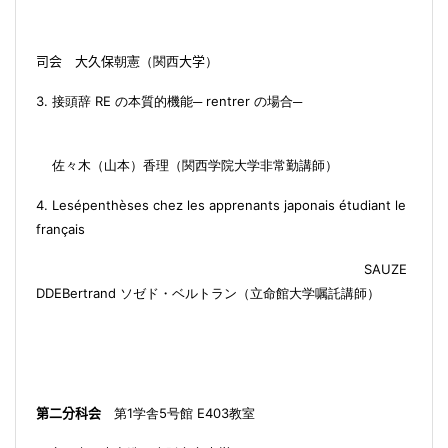
司会 大久保
朝憲（関西
大学
）
3.
RE
rentrer
接頭辞
の本質的機能
─
の場合
─
佐々木
（
山本
）
香理
（
関西学院大学
非常勤講師
）
4.
Lesépenthèses chez les apprenants japonais étudiant le
français
SAUZE
DDEBertrand
ソゼド・ベルトラン
（
立命館大学
嘱託講師
）
1
5
E
403
第二分科会
第
学舎
号館
教室