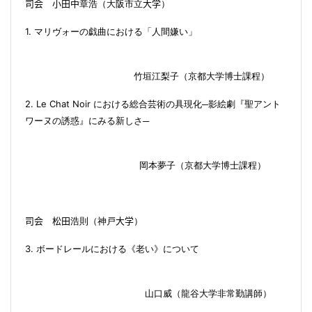
司会 小田中
章浩（大阪市立
大学
）
1.
マリヴォーの戯曲における「人間嫌い」
竹垣
江梨子
（
京都大学
博士課程
）
2.
Le Chat Noir
における総合芸術の具現化─影絵劇『聖アント
ワーヌの誘惑』にみる新しさ─
岡本
夢子
（
京都大学
博士課程
）
司会 松田
浩則
（
神戸
大学
）
3.
ボードレールにおける《老い》について
山口
威
（
龍谷大学
非常勤講師
）