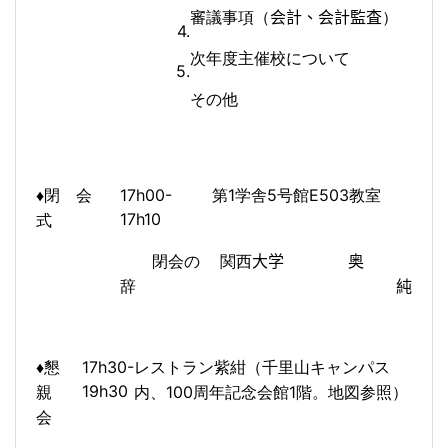
審議事項（
会計、会計監査
）
4.
次年度主催校について
5.
その他
17h00-
1
5
E5
03
教室
♦
閉 会
第
学舎
号館
17h10
式
閉会の
関西
大学 奥
辞
純
17h30-
♦
懇
レストラン紫紺（千里山キャンパス
19h30
100
1
親
内、
周年記念会館
階。地図参照）
会