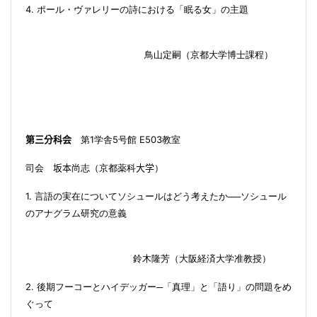
4.
ポール・ヴァレリーの詩における「眠る女」の主題
鳥山
定嗣（京都大学
博士課程）
1
5
E
503
第三分科会
第
学舎
号館
教室
司会
坂本
尚志
（
京都薬科
大学
）
1.
言語の実在についてソシュールはどう考えたか──ソシュール
のアナグラム研究の意義
鈴木
隆芳（大阪経済大学
准教授
）
2.
後期フーコーとハイデッガー─「真理」と「語り」の問題をめ
ぐって