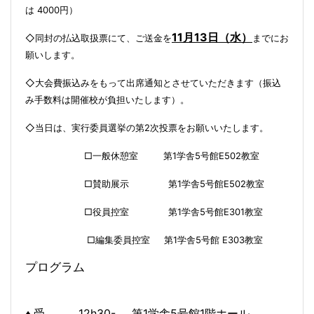
は
4
000
円）
11
月
13
日（水）
◇同封の払込取扱票にて、ご送金を
までにお
願いします。
◇
（振込
大会費振込みをもって出席通知とさせていただきます
み手数料は開催校が負担いたします）。
◇
当日は、実行委員選挙の第
2
次投票をお願いいたします。
□
一般休憩室
1
5
E
502
教室
第
学舎
号館
□
賛助展示
1
5
E
502
教室
第
学舎
号館
□
役員控室
1
5
E
301
教室
第
学舎
号館
□
編集委員控室
1
5
E
303
教室
第
学舎
号館
プログラム
12h30-
1
5
1
階ホール
♦ 受
第
学舎
号館