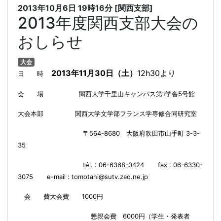
2013年10月6日
19時16分
[関西支部]
2013年度関西支部大会の
おしらせ
大会
2013
11
30
12h30
年
月
日（土）
より
日 時
1
5
会 場
関西大学
千里山キャンパス
第
学舎
号館
大会本部
関西大学
文学部
フランス学専修合同研究室
564-8680
3-3-
〒
大阪府吹田市山手町
35
tél. : 06-6368-0424
fax : 06-6330-
3075
e-mail : tomotani@sutv.zaq.ne.jp
大会費
1000
円
会 費
懇親会費
6000
円（学生・発表者