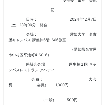
支部長 重見 晋也
記
日時：
2024
年
12
月
7
日
（土）
13
時
00
分 開会
会場：
愛知大学 名古
屋キャンパス 講義棟
6
階
L606
教室
（愛知県名古屋
市中村区平池町
4-60-6
）
懇親会会場：
厚生棟１階 キャ
ンパスレストラン アペティ
会費：
大会
費
（会員）
1,000
円
（一般）
500
円