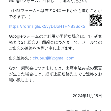
Google
フォームに回答してご連絡ください。
（回答フォームへは右の
QR
コードからも進むことが
できます。）
https://forms.gle/k5vyDUoHTHN83Sqx5
Google
フォームのご利用が困難な場合は、
1
）研究
発表会
2
）総会
3
）懇親会につきまして、メールでの
ご出欠の連絡をお願い申し上げます。
出欠連絡先：
chubu.sjllf@gmail.com
なお、懇親会につきましては、出席申込み後の変更
が生じた場合には、必ず上記連絡先までご連絡をお
願い致します。
2024
年
11
月
15
日