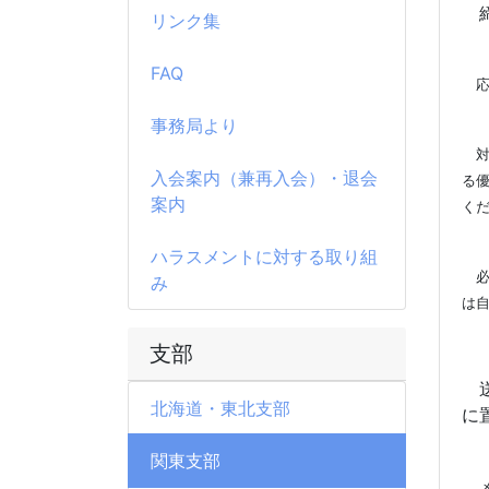
締
リンク集
FAQ
応
事務局より
対
入会案内（兼再入会）・退会
る
案内
く
ハラスメントに対する取り組
必
み
は
支部
送
北海道・東北支部
に
関東支部