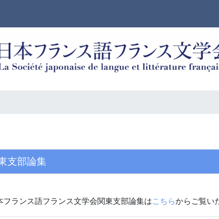
東支部論集
本フランス語フランス文学会関東支部論集は
こちら
からご覧い