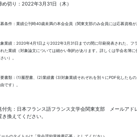
め切り：
2022
年
3
月
31
日（木）
募条件：業績公刊時
40
歳未満の本会会員（関東支部のみ会員には応募資格が
象業績：
2020
年
4
月
1
日より
2022
年
3
月
31
日までの間に印刷発表された、フ
優れた業績（対象論文については細かい制約があります。詳しくは学会名簿に
ださい）。
要書類：
(1)
履歴書、
(2)
業績書
(3)
対象業績
それぞれを別々に
PDF
化したもの
自由です）。
付先：日本フランス語フランス文学会関東支部 メールア
置き換えてください。
メールのタイトルは「学会奨励賞推薦応募」としてください。