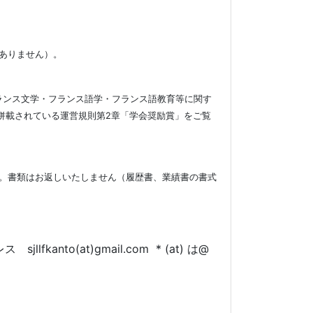
ありません）。
ランス文学・フランス語学・フランス語教育等に関す
併載されている運営規則第
2
章「学会奨励賞」をご覧
。書類はお返しいたしません（履歴書、業績書の書式
ドレス
sjllfkanto(at)gmail.com
* (at)
は
@