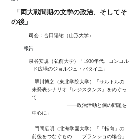
「両大戦間期の文学の政治、そしてそ
の後
」
司会：合田陽祐（山形大学
）
報告
泉谷安規（弘前大学）「
1930
年代、コンコル
ド広場のジョルジュ・バタイユ」
翠川博之（東北学院大学）「サルトルの
未発表シナリオ『レジスタンス』をめぐっ
て
――
政治活動と個の問題を
中心に」
門間広明（北海学園大学）「「転向」の
前後をつなぐもの
――
ブ
ランショの場合」