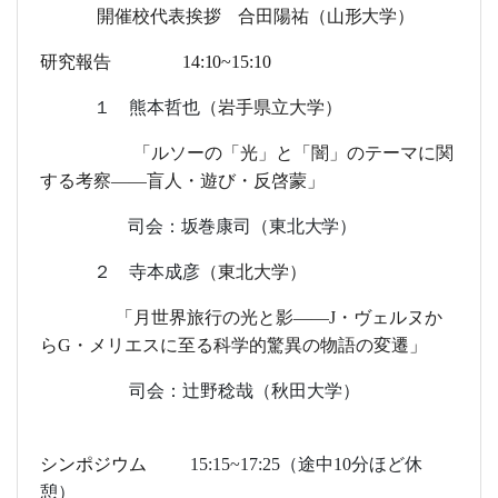
開催校代表挨拶 合田陽祐（山形大学）
研究報告
14:10~15:10
１
熊本哲也
（岩手県立大学
）
「
ルソーの「光」と「闇」のテーマに関
する考察
――
盲人・遊び・反啓蒙
」
司会：坂巻康司（東北大学）
２
寺本成彦
（東北大学
）
「
月世界旅行の光
と影
――
J
・ヴェルヌか
ら
G
・メリエスに至る科学的驚異の物語の変遷
」
司会：辻野稔哉（秋田大学）
シンポジウ
ム
15:15~17:25
（途中
10
分ほど休
憩）