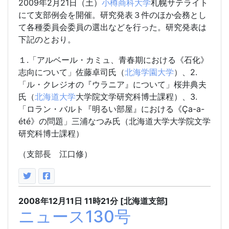
2009年2月21日（土）
小樽商科大学
札幌サテライト
にて支部例会を開催。研究発表３件のほか会務とし
て各種委員会委員の選出などを行った。研究発表は
下記のとおり。
１.「アルベール・カミュ、青春期における《石化》
志向について」佐藤卓司氏（
北海学園大学
）、2.
「ル・クレジオの『ウラニア』について」桜井典夫
氏（
北海道大学
大学院文学研究科博士課程）、3.
「ロラン・バルト『明るい部屋』における《Ça-a-
été》の問題」三浦なつみ氏（北海道大学大学院文学
研究科博士課程）
（支部長 江口修）
2008年12月11日
11時21分
[北海道支部]
ニュース130号