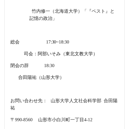
竹内修一（北海道大学）「『ペスト』と
記憶の政治」
総会
17:30~18:30
司会：阿部いそみ（東北文教大学）
閉会の辞
18:30
合田陽祐（山形大学
）
お問い合わせ先：
山形大学人文社会科学部
合田陽
祐
〒
990-8560
山形市小白川町一丁目
4-12