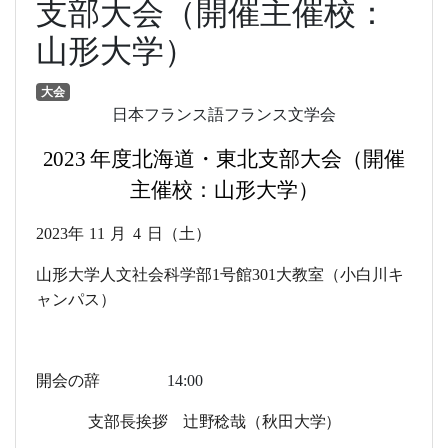
支部大会（開催主催校：
山形大学）
大会
日本フランス語フランス文学
会
2023
年度北海道・東北支部大会（開催
主催校：山形大学
）
202
3
年
11
月
4
日（土）
山形大学人文社会科学部
1
号館
301
大教室（小白川キ
ャンパス）
開会の
辞
14:00
支部長挨
拶
辻野稔哉（秋田大学）