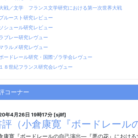
大戦／文学 フランス文学研究における第一次世界大戦
プルースト研究レビュー
ソシュール研究レビュー
ラブレー研究レヴュー
マラルメ研究レヴュー
ボードレール研究・国際ゾラ学会レヴュー
１８世紀フランス研究会レヴュー
評コーナー
20年4月26日
19時17分
[sjllf]
書評（小倉康寛『ボードレール
倉康寛『ボードレールの自己演出―『悪の花』における