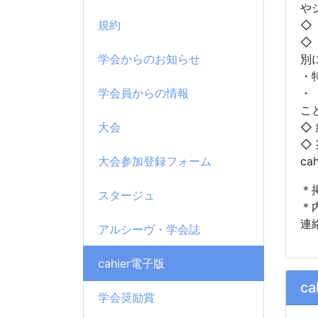
や
規約
◇
◇
学会からのお知らせ
別
・
学会員からの情報
・
こ
大会
◇
◇
大会参加登録フォーム
cah
＊
スタージュ
＊
連
アルシーヴ・学会誌
cahier電子版
ca
学会奨励賞