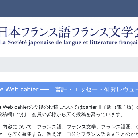
ite Web cahier ── 書評・エッセー・研究レヴュ
te Web cahierの今後の投稿についてはcahier冊子版（電子版
投稿欄）では、会員の皆様から広く投稿を募っています。
 内容について フランス語、フランス文学、フランス語圏、
セーを広く募集する。例えば、自分とフランス語圏文学とのか