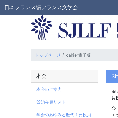
日本フランス語フランス文学会
トップページ
cahier電子版
本会
S
本会のご案内
Si
員
賛助会員リスト
◇
学会のあゆみと歴代主要役員
エ