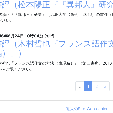
書評（松本陽正『『異邦人』研
本陽正『『異邦人』研究』（広島大学出版会、2016）の書評
ださい。
16年6月24日
10時04分
[sjllf]
書評（木村哲也『フランス語作
編）』）
村哲也『フランス語作文の方法（表現編）』（第三書房、201
からご覧ください。
«
1
2
»
過去のSite Web cah