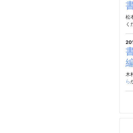
松
く
20
木
ら