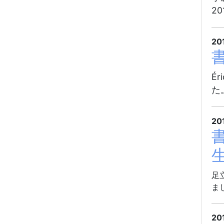
2
20
書
Éri
た
20
足
ま
20