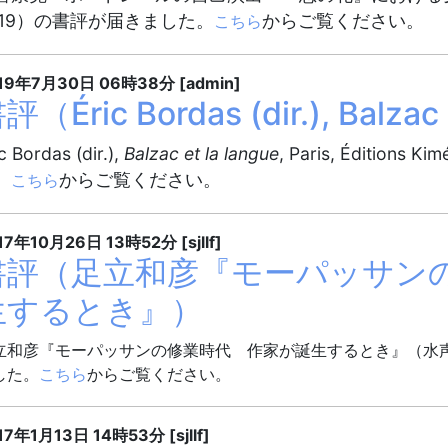
019）の書評が届きました。
からご覧ください。
こちら
19年7月30日
06時38分
[admin]
評（Éric Bordas (dir.), Balzac
c Bordas (dir.),
Balzac et la langue
, Paris, Éditi
。
からご覧ください。
こちら
17年10月26日
13時52分
[sjllf]
書評（足立和彦『モーパッサン
生するとき』）
立和彦『モーパッサンの修業時代 作家が誕生するとき』（水声
した。
こちら
からご覧ください。
17年1月13日
14時53分
[sjllf]