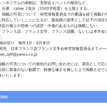
シンポジウムの体験記、支部会イベントの報告など。
 分量 cahier 2頁分（2000字程度）を上限とする。
 掲載の可否について 研究情報委員会での審議を経て掲載の
に対応していくことになるが、最低限の基準として以下の項目
特定の個人や団体への誹謗・中傷のあるものは掲載しない。
「フランス語、フランス文学、フランス語圏、ないしは本学会
と。
 締め切り 毎年3月・9月末日
 宛先 日本フランス語フランス文学会研究情報委員会までメ
ier_sjllf@yahoo.co.jp
掲載の可否についての個別のお問い合わせには、原則として応
内容に相違のない範囲で、軽微な修正を施した上で掲載させて
絡いたします。
hier