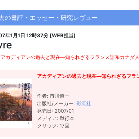
去の書評・エッセー・研究レヴュー
07年1月1日
12時37分
[WEB担当]
ivre
アカディアンの過去と現在―知られざるフランス語系カナダ
アカディアンの過去と現在―知られざるフラ
作者: 市川慎一
出版社/メーカー:
彩流社
発売日: 2007/01
メディア: 単行本
クリック: 17回