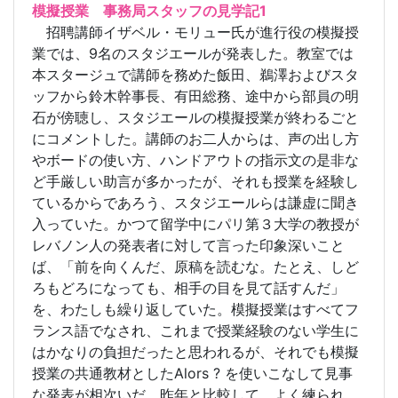
模擬授業 事務局スタッフの見学記1
招聘講師イザベル・モリュー氏が進行役の模擬授
業では、9名のスタジエールが発表した。教室では
本スタージュで講師を務めた飯田、鵜澤およびスタ
ッフから鈴木幹事長、有田総務、途中から部員の明
石が傍聴し、スタジエールの模擬授業が終わるごと
にコメントした。講師のお二人からは、声の出し方
やボードの使い方、ハンドアウトの指示文の是非な
ど手厳しい助言が多かったが、それも授業を経験し
ているからであろう、スタジエールらは謙虚に聞き
入っていた。かつて留学中にパリ第３大学の教授が
レバノン人の発表者に対して言った印象深いこと
ば、「前を向くんだ、原稿を読むな。たとえ、しど
ろもどろになっても、相手の目を見て話すんだ」
を、わたしも繰り返していた。模擬授業はすべてフ
ランス語でなされ、これまで授業経験のない学生に
はかなりの負担だったと思われるが、それでも模擬
授業の共通教材としたAlors ? を使いこなして見事
な発表が相次いだ。昨年と比較して、よく練られ