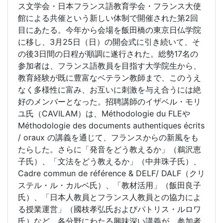
ス文学会・日本フランス語教育学会・フランス大使
館による共催という新しい体制で開催された第2回
目にあたる。今年から会場を飯田橋の東京日仏学院
に移し、3月25日（日）の開会式に引き続いて、そ
の後3日間の日程が順調に遂行された。総勢17名の
参加者は、フランス語教員を目指す大学院生から、
教育経験が既に豊富なベテラン教師まで、このうえ
なく多様性に富み、お互いに刺激を与え合うには絶
好のメンバーとなった。招聘講師のイザベル・モリ
ユ氏（CAVILAM）は、Méthodologie du FLEや
Méthodologie des documents authentiques écrits
/ oraux の講義を通じて、フランスからの新風をも
たらした。さらに「発音をどう教えるか」（鵜沢恵
子氏）、「文法をどう教えるか」（中井珠子氏）、
Cadre commun de référence & DELF/ DALF（クリ
ステル・ル・カルベ氏）、「教材活用」（飯田良子
氏）、「日本人教員とフランス人教員との協力によ
る授業運営」（國枝孝弘氏およびパトリス・ルロワ
氏）など、各分野にわたる興味深い講義が、参加者