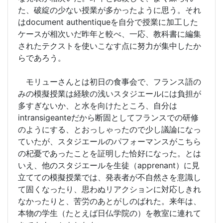
た、破綻の少ない授業が多かったように思う。それ
はdocument authentiqueを自分で授業に加工した
ケースが相次いだ昨年と較べ、一応、教科書に編集
されたテクストを使いこなす点に努力が集中したか
らであろう。
モリューさんとは初日の食事会で、フランス語の
みの模擬授業は経験の浅いスタジエールには負担が
多すぎないか、と水を向けたところ、自分は
intransigeanteだから断固としてフランスでの研修
のようにする、とおっしゃったので少し議論になっ
ていたが、スタジエールのパフォーマンスがこちら
の杞憂であったことを証明した恰好になった。とは
いえ、他のスタジエールを生徒（apprenant）に見
立てての模擬授業では、発表者が不自然さを意識し
て固くなったり、思わぬリアクションに対応しきれ
なかったりと、苦労のあとがしのばれた。来年は、
本物の学生（たとえば日仏学院の）を教室に連れて