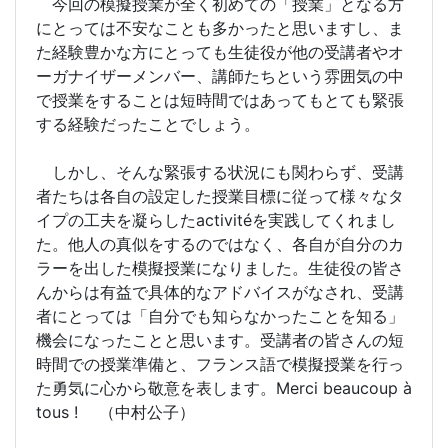
今回の模擬授業が全く初めての「授業」となる方
にとっては不安なことも多かったと思いますし、ま
た経験豊かな方にとっても生徒役が他の受講者やオ
ーガナイザーメンバー、講師たちという雰囲気の中
で授業をすることは短時間ではあってもとても緊張
する経験だったことでしょう。
しかし、そんな緊張する状況にも関わらず、受講
者たちは各自の設定した授業目標に従って様々なタ
イプの工夫を凝らしたactivitéを実践してくれまし
た。他人の真似をするのではなく、各自が自分のカ
ラーを出した模擬授業になりました。生徒役の皆さ
んからは有益で具体的なアドバイスがなされ、受講
者にとっては「自分でも知らなかったことを知る」
機会になったことと思います。受講者の皆さんの短
時間での授業準備と、フランス語で模擬授業を行っ
た勇気に心から敬意を表します。Merci beaucoup à
tous ! （中村公子）