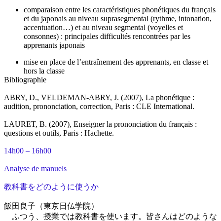
comparaison entre les caractéristiques phonétiques du français
et du japonais au niveau suprasegmental (rythme, intonation,
accentuation…) et au niveau segmental (voyelles et
consonnes) : principales difficultés rencontrées par les
apprenants japonais
mise en place de l’entraînement des apprenants, en classe et
hors la classe
Bibliographie
ABRY, D., VELDEMAN-ABRY, J. (2007), La phonétique :
audition, prononciation, correction, Paris : CLE International.
LAURET, B. (2007), Enseigner la prononciation du français :
questions et outils, Paris : Hachette.
14h00 – 16h00
Analyse de manuels
教科書をどのように使うか
飯田良子（東京日仏学院）
ふつう、授業では教科書を使います。皆さんはどのような