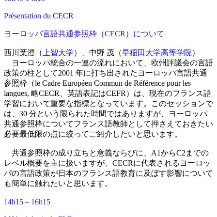
Présentation du CECR
ヨーロッパ言語共通参照枠（CECR）について
西川葉澄（
上智大学
）、中野 茂（
早稲田大学高等学院
）
ヨーロッパ統合の一連の流れにおいて、欧州評議会の言語
政策の柱として2001 年に打ち出されたヨーロッパ言語共通
参照枠（le Cadre Européen Commun de Référence pour les
langues, 略CECR、英語表記はCEFR）は、現在のフランス語
学習において重要な指標となっています。このセッションで
は、30 分という限られた時間ではありますが、ヨーロッパ
共通参照枠についてフランス語教師として押さえておきたい
必要最低限の点に絞ってご紹介したいと思います。
共通参照枠の成り立ちと意義ならびに、A1からC2までの
レベル概要を主に扱いますが、CECRに代表されるヨーロッ
パの言語政策が日本のフランス語教育に及ぼす影響について
も簡単に触れたいと思います。
14h15 – 16h15