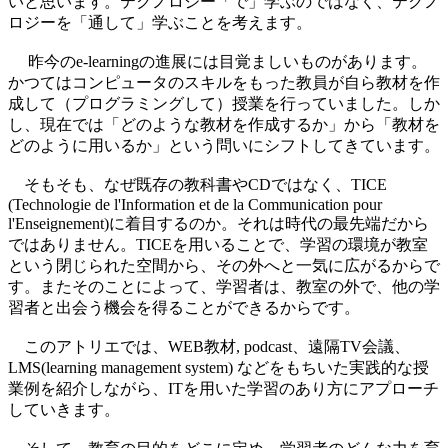
いと思います。テクノロジー「で」学ぶのではなく、テクノ
ロジーを「通して」学ぶことを考えます。
昨今のe-learningの進展には目覚ましいものがあります。
かつてはコンピュータのスキルをもった教員が自ら教材を作
成して（プログラミングして）授業を行っていました。しか
し、現在では「どのような教材を作成するか」から「教材を
どのように用いるか」という問いにシフトしてきています。
そもそも、なぜ既存の教科書やCDではなく、TICE
(Technologie de l'Information et de la Communication pour
l'Enseignement)に着目するのか。それは時代の最先端だから
ではありません。TICEを用いることで、学習の環境が教室
という閉じられた空間から、その外へと一気に広がるからで
す。またそのことによって、学習者は、教室の外で、他の学
習者と出会う機会を得ることができるからです。
このアトリエでは、WEB教材, podcast、遠隔TV会議、
LMS(learning management system) などをもちいた実践的な授
業例を紹介しながら、ITを用いた学習のあり方にアプローチ
していきます。