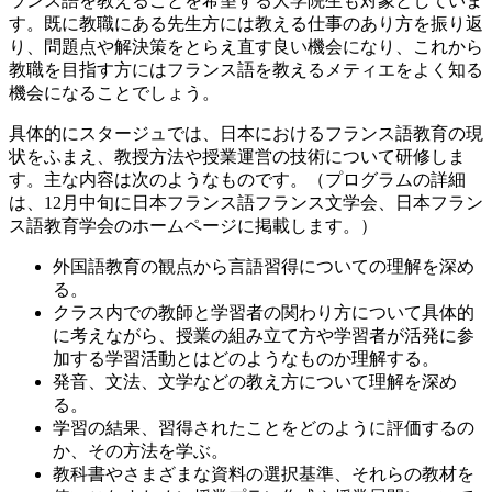
ランス語を教えることを希望する大学院生も対象としていま
す。既に教職にある先生方には教える仕事のあり方を振り返
り、問題点や解決策をとらえ直す良い機会になり、これから
教職を目指す方にはフランス語を教えるメティエをよく知る
機会になることでしょう。
具体的にスタージュでは、日本におけるフランス語教育の現
状をふまえ、教授方法や授業運営の技術について研修しま
す。主な内容は次のようなものです。（プログラムの詳細
は、12月中旬に日本フランス語フランス文学会、日本フラン
ス語教育学会のホームページに掲載します。）
外国語教育の観点から言語習得についての理解を深め
る。
クラス内での教師と学習者の関わり方について具体的
に考えながら、授業の組み立て方や学習者が活発に参
加する学習活動とはどのようなものか理解する。
発音、文法、文学などの教え方について理解を深め
る。
学習の結果、習得されたことをどのように評価するの
か、その方法を学ぶ。
教科書やさまざまな資料の選択基準、それらの教材を