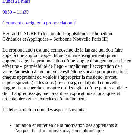
Lundi 21 mars
9h30 – 11h30
Comment enseigner la prononciation ?
Bertrand LAURET (Institut de Linguistique et Phonétique
Générales et Appliquées – Sorbonne Nouvelle Paris III)
La prononciation est une composante de la langue qui doit faire
appel à une approche spécifique tant en enseignement qu’en
apprentissage. La prononciation d’une langue étrangère nécessite en
effet une « perméabilité de l’ego » impliquant l’acceptation de /
voire l’adhésion à une nouvelle esthétique vocale pour permettre à
chaque apprenant de vouloir s’approprier la musique (niveau
suprasegmental) et les sons (niveau segmental) de la nouvelle
langue. La recherche a montré qu’il s’agit là d’une part essentielle
de l’apprentissage, bien avant les explications acoustiques et
articulatoires et les exercices d’entraînement.
L’atelier abordera donc les aspects suivants :
initiation et entretien de la motivation des apprenants à
l’acquisition d’un nouveau système phonétique