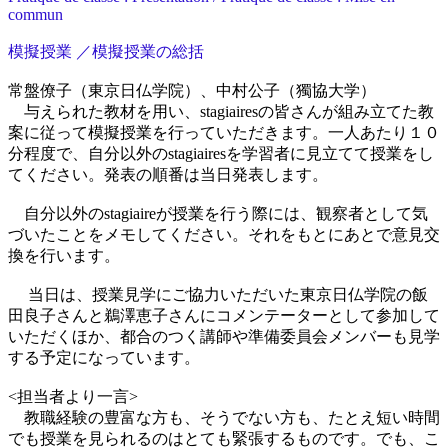
commun
模擬授業 ／模擬授業の総括
常盤僚子（東京日仏学院）、中村公子（獨協大学）
与えられた教材を用い、stagiairesの皆さんが組み立てた教
案に従って模擬授業を行っていただきます。一人あたり１０
分程度で、自分以外のstagiairesを学習者に見立てて授業をし
てください。発表の順番は当日発表します。
自分以外のstagiaireが授業を行う際には、観察者として気
づいたことをメモしてください。それをもとにあとで意見交
換を行います。
当日は、授業見学にご協力いただいた東京日仏学院の飯
田良子さんと鵜澤恵子さんにコメンテーターとして参加して
いただくほか、都合のつく講師や準備委員会メンバーも見学
する予定になっています。
<担当者より一言>
教職経験の豊富な方も、そうでない方も、たとえ短い時間
でも授業を見られるのはとても緊張するものです。でも、こ