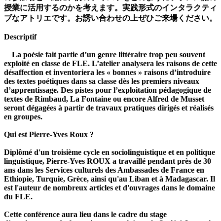
授業に活用するのかを考えます。実践形式のインタラクティ
ブなアトリエです。お誘い合わせの上ぜひご来場ください。
Descriptif
La poésie fait partie d’un genre littéraire trop peu souvent
exploité en classe de FLE. L’atelier analysera les raisons de cette
désaffection et inventoriera les « bonnes » raisons d’introduire
des textes poétiques dans sa classe dès les premiers niveaux
d’apprentissage. Des pistes pour l’exploitation pédagogique de
textes de Rimbaud, La Fontaine ou encore Alfred de Musset
seront dégagées à partir de travaux pratiques dirigés et réalisés
en groupes.
Qui est Pierre-Yves Roux ?
Diplômé d'un troisième cycle en sociolinguistique et en politique
linguistique, Pierre-Yves ROUX a travaillé pendant près de 30
ans dans les Services culturels des Ambassades de France en
Ethiopie, Turquie, Grèce, ainsi qu'au Liban et à Madagascar. Il
est l'auteur de nombreux articles et d'ouvrages dans le domaine
du FLE.
Cette conférence aura lieu dans le cadre du stage