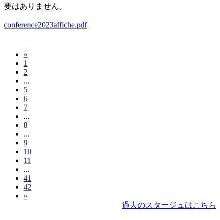
要はありません。
conference2023affiche.pdf
«
1
2
...
5
6
7
...
8
...
9
10
11
...
41
42
»
過去のスタージュはこちら