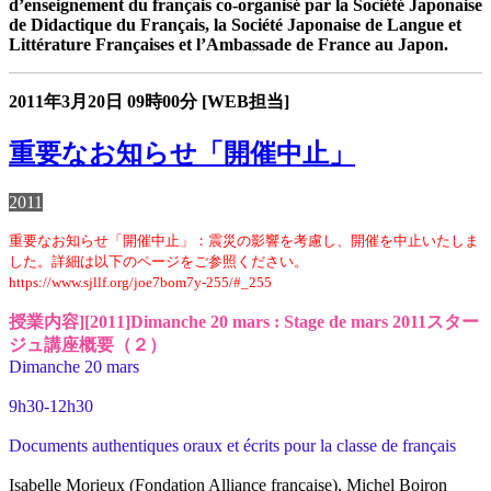
d’enseignement du français co-organisé par la Société Japonaise
de Didactique du Français, la Société Japonaise de Langue et
Littérature Françaises et l’Ambassade de France au Japon.
2011年3月20日
09時00分
[WEB担当]
重要なお知らせ「開催中止」
2011
重要なお知らせ「開催中止」：震災の影響を考慮し、開催を中止いたしま
した。詳細は以下のページをご参照ください。
https://www.sjllf.org/joe7bom7y-255/#_255
授業内容][2011]Dimanche 20 mars : Stage de mars 2011スター
ジュ講座概要（２）
Dimanche 20 mars
9h30-12h30
Documents authentiques oraux et écrits pour la classe de français
Isabelle Morieux (Fondation Alliance française), Michel Boiron