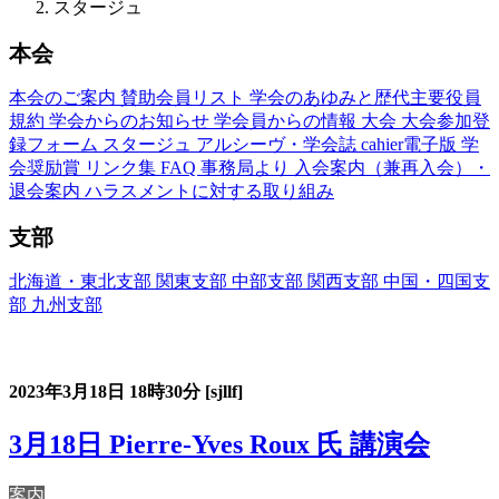
スタージュ
本会
本会のご案内
賛助会員リスト
学会のあゆみと歴代主要役員
規約
学会からのお知らせ
学会員からの情報
大会
大会参加登
録フォーム
スタージュ
アルシーヴ・学会誌
cahier電子版
学
会奨励賞
リンク集
FAQ
事務局より
入会案内（兼再入会）・
退会案内
ハラスメントに対する取り組み
支部
北海道・東北支部
関東支部
中部支部
関西支部
中国・四国支
部
九州支部
フランス語教育国内スタージュ(Stage)
2023年3月18日
18時30分
[sjllf]
3月18日 Pierre-Yves Roux 氏 講演会
案内