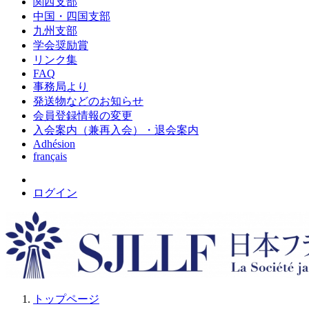
関西支部
中国・四国支部
九州支部
学会奨励賞
リンク集
FAQ
事務局より
発送物などのお知らせ
会員登録情報の変更
入会案内（兼再入会）・退会案内
Adhésion
français
ログイン
トップページ