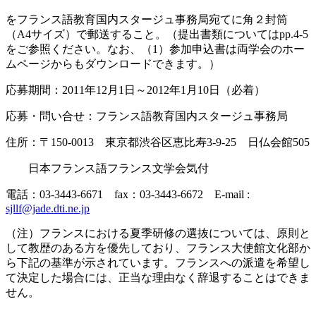
をフランス語教育国内スタージュ事務局宛てに角２封筒
（A4サイズ）で郵送すること。（提出書類についてはpp.4-5
をご参照ください。なお、（1）参加申込書は両学会のホー
ムページからもダウンロードできます。）
応募期間：2011年12月1日～2012年1月10日（必着）
応募・問い合せ：フランス語教育国内スタージュ事務局
住所：〒150-0013 東京都渋谷区恵比寿3-9-25 日仏会館505
日本フランス語フランス文学会気付
電話：03-3443-6671 fax：03-3443-6672 E-mail :
sjllf@jade.dti.ne.jp
（注）フランスにおける夏季研修の選抜については、原則と
して教歴のある方を優先しており、フランス大使館文化部か
ら下記の基準が示されています。フランスへの派遣を希望し
て決定した場合には、正当な理由なく辞退することはできま
せん。