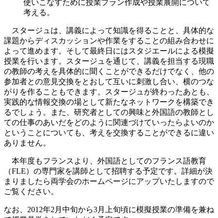
使いこなすために授業プラン作成や授業展開について
考える。
スタージュは、講義によって知識を得ることと、具体的な
課題からディスカッションや作業をすることの組み合わせに
よって進めます。そして最終日にはスタジエールによる模擬
授業を行います。スタージュを通じて、講義を担当する現職
の教師の考えを具体的に聞くことができるだけでなく、他の
参加者との意見交換をとおして互いに刺激し合い、横のつな
がりを作ることもできます。スタージュが終わったあとも、
実践的な情報交換の場として新たなネットワークを構築でき
るでしょう。また、研究者としての興味と外国語の教師とし
ての仕事のあいだをどのように関連づけていったらよいのか
ということについても、考えを交換することができるに違い
ありません。
本年度もフランスより、外国語としてのフランス語教育
（FLE）の専門家を講師として招聘する予定です。詳細が決
まりましたら両学会のホームページにアップいたしますので
ご覧ください。
なお、2012年2月中旬から3月上旬頃に模擬授業の準備を兼ね