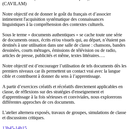
(CAVILAM)
Notre objectif est de donner le goût du français et d’associer
intimement l'acquisition systématique des connaissances
linguistiques à la compréhension des contextes culturels.
Sous le terme « documents authentiques » se cache toute une série
de documents oraux, écrits et/ou visuels qui, au départ, n’étaient pas
destinés à une utilisation dans une salle de classe : chansons, bandes
dessinées, courts métrages, émissions de télévision ou de radio,
articles de presse, publicités et même, textes littéraires….
Notre objectif est d’encourager l’utilisation de tels documents dès les
premiers niveaux car ils permettent un contact vrai avec la langue
cible et contribuent à donner du sens à l’apprentissage.
A partir d’exercices créatifs et récréatifs directement applicables en
classe, de réflexions sur des stratégies d'enseignement et
d'apprentissage à la fois sérieuses et conviviales, nous explorerons
différentes approches de ces documents.
L'atelier alternera exposés, travaux de groupes, simulations de classe
et discussions critiques.
13h45-14h15