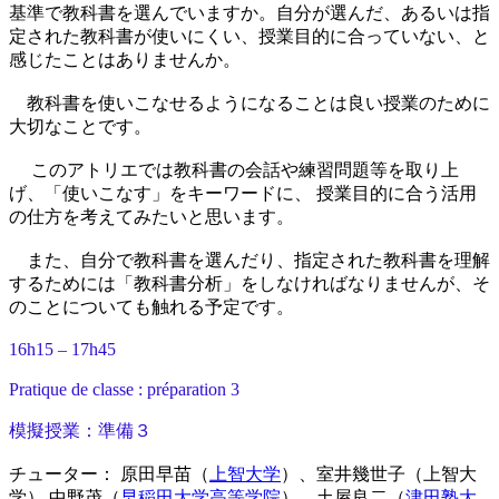
基準で教科書を選んでいますか。自分が選んだ、あるいは指
定された教科書が使いにくい、授業目的に合っていない、と
感じたことはありませんか。
教科書を使いこなせるようになることは良い授業のために
大切なことです。
このアトリエでは教科書の会話や練習問題等を取り上
げ、「使いこなす」をキーワードに、 授業目的に合う活用
の仕方を考えてみたいと思います。
また、自分で教科書を選んだり、指定された教科書を理解
するためには「教科書分析」をしなければなりませんが、そ
のことについても触れる予定です。
16h15 – 17h45
Pratique de classe : préparation 3
模擬授業：準備３
チューター： 原田早苗（
上智大学
）、室井幾世子（上智大
学） 中野茂（
早稲田大学高等学院
）、土屋良二（
津田塾大