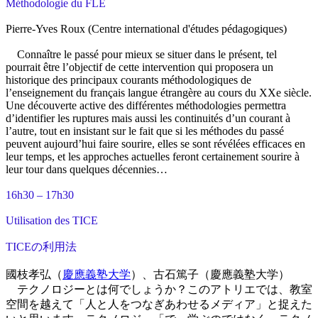
Méthodologie du FLE
Pierre-Yves Roux (Centre international d'études pédagogiques)
Connaître le passé pour mieux se situer dans le présent, tel
pourrait être l’objectif de cette intervention qui proposera un
historique des principaux courants méthodologiques de
l’enseignement du français langue étrangère au cours du XXe siècle.
Une découverte active des différentes méthodologies permettra
d’identifier les ruptures mais aussi les continuités d’un courant à
l’autre, tout en insistant sur le fait que si les méthodes du passé
peuvent aujourd’hui faire sourire, elles se sont révélées efficaces en
leur temps, et les approches actuelles feront certainement sourire à
leur tour dans quelques décennies…
16h30 – 17h30
Utilisation des TICE
TICEの利用法
國枝孝弘（
慶應義塾大学
）、古石篤子（慶應義塾大学）
テクノロジーとは何でしょうか？このアトリエでは、教室
空間を越えて「人と人をつなぎあわせるメディア」と捉えた