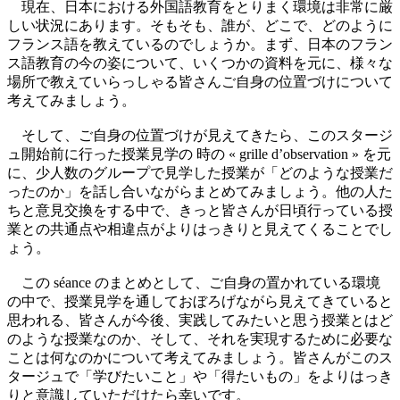
現在、日本における外国語教育をとりまく環境は非常に厳
しい状況にあります。そもそも、誰が、どこで、どのように
フランス語を教えているのでしょうか。まず、日本のフラン
ス語教育の今の姿について、いくつかの資料を元に、様々な
場所で教えていらっしゃる皆さんご自身の位置づけについて
考えてみましょう。
そして、ご自身の位置づけが見えてきたら、このスタージ
ュ開始前に行った授業見学の 時の « grille d’observation » を元
に、少人数のグループで見学した授業が「どのような授業だ
ったのか」を話し合いながらまとめてみましょう。他の人た
ちと意見交換をする中で、きっと皆さんが日頃行っている授
業との共通点や相違点がよりはっきりと見えてくることでし
ょう。
この séance のまとめとして、ご自身の置かれている環境
の中で、授業見学を通しておぼろげながら見えてきていると
思われる、皆さんが今後、実践してみたいと思う授業とはど
のような授業なのか、そして、それを実現するために必要な
ことは何なのかについて考えてみましょう。皆さんがこのス
タージュで「学びたいこと」や「得たいもの」をよりはっき
りと意識していただけたら幸いです。