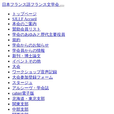
日本フランス語フランス文学会
トップページ
SJLLF Accueil
本会のご案内
賛助会員リスト
学会のあゆみと歴代主要役員
規約
学会からのお知らせ
学会員からの情報
新刊・博士論文
イベントその他
大会
ワークショップ音声記録
大会参加登録フォーム
スタージュ
アルシーヴ・学会誌
cahier電子版
北海道・東北支部
関東支部
中部支部