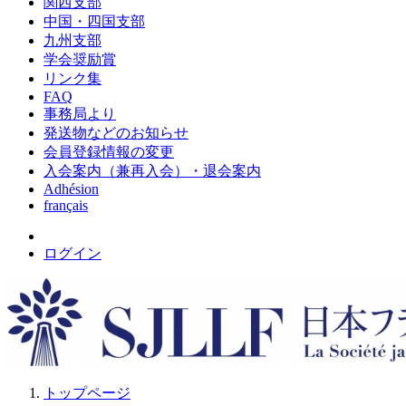
関西支部
中国・四国支部
九州支部
学会奨励賞
リンク集
FAQ
事務局より
発送物などのお知らせ
会員登録情報の変更
入会案内（兼再入会）・退会案内
Adhésion
français
ログイン
トップページ