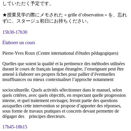
していただく予定です。
★授業見学の際にメモされた « grille d’observation » を、忘れ
ずに、スタージュ初日にお持ちください。
15h30-17h30
Élaborer un cours
Pierre-Yves Roux (Centre international d'études pédagogiques)
Quelles que soient la qualité et la pertinence des méthodes utilisées
durant le cours de français langue étrangère, l’enseignant peut être
amené à élaborer ses propres fiches pour pallier d’éventuelles
insuffisances ou mieux contextualiser l’approche notamment
socioculturelle. Quels activités sélectionner dans le manuel, selon
quels critères, avec quels objectifs, en respectant quelle progression
interne, et quel traitement envisager, feront partie des questions
auxquelles cette intervention se propose d’apporter des réponses,
sous forme de travaux pratiques et concrets devant permettre de
dégager des principes directeurs.
17h45-18h15