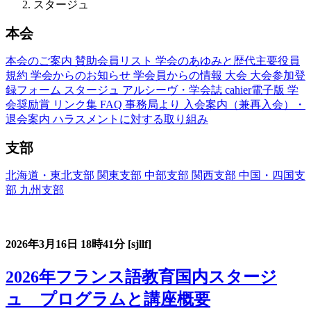
スタージュ
本会
本会のご案内
賛助会員リスト
学会のあゆみと歴代主要役員
規約
学会からのお知らせ
学会員からの情報
大会
大会参加登
録フォーム
スタージュ
アルシーヴ・学会誌
cahier電子版
学
会奨励賞
リンク集
FAQ
事務局より
入会案内（兼再入会）・
退会案内
ハラスメントに対する取り組み
支部
北海道・東北支部
関東支部
中部支部
関西支部
中国・四国支
部
九州支部
フランス語教育国内スタージュ(Stage)
2026年3月16日
18時41分
[sjllf]
2026年フランス語教育国内スタージ
ュ プログラムと講座概要