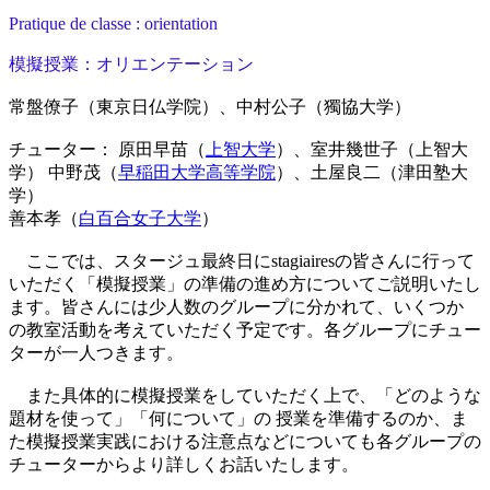
Pratique de classe : orientation
模擬授業：オリエンテーション
常盤僚子（東京日仏学院）、中村公子（獨協大学）
チューター： 原田早苗（
上智大学
）、室井幾世子（上智大
学） 中野茂（
早稲田大学高等学院
）、土屋良二（津田塾大
学）
善本孝（
白百合女子大学
）
ここでは、スタージュ最終日にstagiairesの皆さんに行って
いただく「模擬授業」の準備の進め方についてご説明いたし
ます。皆さんには少人数のグループに分かれて、いくつか
の教室活動を考えていただく予定です。各グループにチュー
ターが一人つきます。
また具体的に模擬授業をしていただく上で、「どのような
題材を使って」「何について」の 授業を準備するのか、ま
た模擬授業実践における注意点などについても各グループの
チューターからより詳しくお話いたします。