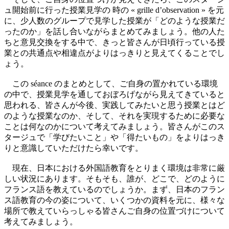
ュ開始前に行った授業見学の 時の « grille d’observation » を元
に、少人数のグループで見学した授業が「どのような授業だ
ったのか」を話し合いながらまとめてみましょう。他の人た
ちと意見交換をする中で、きっと皆さんが日頃行っている授
業との共通点や相違点がよりはっきりと見えてくることでし
ょう。
この séance のまとめとして、ご自身の置かれている環境
の中で、授業見学を通しておぼろげながら見えてきていると
思われる、皆さんが今後、実践してみたいと思う授業とはど
のような授業なのか、そして、それを実現するために必要な
ことは何なのかについて考えてみましょう。皆さんがこのス
タージュで「学びたいこと」や「得たいもの」をよりはっき
りと意識していただけたら幸いです。
現在、日本における外国語教育をとりまく環境は非常に厳
しい状況にあります。そもそも、誰が、どこで、どのように
フランス語を教えているのでしょうか。まず、日本のフラン
ス語教育の今の姿について、いくつかの資料を元に、様々な
場所で教えていらっしゃる皆さんご自身の位置づけについて
考えてみましょう。