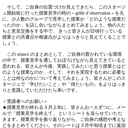
そして、ご自身の位置づけが見えてきたら、このスタージ
ュ開始前に行った授業見学の時の « grille d’observation » を元
に、少人数のグループで見学した授業が「どのような授業だ
ったのか」を話し合いながらまとめてみましょう。他の人た
ちと意見交換をする中で、 きっと皆さんが日頃行っている
授業との共通点や相違点がよりはっきりと見えてくることで
しょう。
この séance のまとめとして、ご自身の置かれている環境
の中で、授業見学を通しておぼろげながら見えてきていると
思われる、皆さんが今後、実践してみたいと思う授業とはど
のような授業なのか、そして、それを実現するために必要な
ことは何なのかについて考えてみましょう。皆さんがこのス
タージュで「学びたいこと」や「得たいもの」をよりはっき
りと意識していただけたら幸いです。
＜受講者へのお願い＞
★授業見学が終わる３月上旬に、皆さんお一人ずつに、メー
ルで「授業見学を終えて」 というシートを送らせていただ
きます。授業見学を振り返りながら、ご自身の感想や考えな
どをまとめてください。そのシートは３月中旬頃までに返信