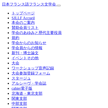
日本フランス語フランス文学会
トップページ
SJLLF Accueil
本会のご案内
賛助会員リスト
学会のあゆみと歴代主要役員
規約
学会からのお知らせ
学会員からの情報
新刊・博士論文
イベントその他
大会
ワークショップ音声記録
大会参加登録フォーム
スタージュ
アルシーヴ・学会誌
cahier電子版
北海道・東北支部
関東支部
中部支部