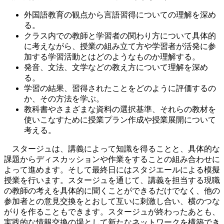
外国語教育の観点から言語習得についての理解を深め
る。
クラス内での教師と学習者の関わり方について具体的
に考えながら、授業の組み立て方や学習者が活発に参
加する学習活動とはどのようなものか理解する。
発音、文法、文学などの教え方について理解を深め
る。
学習の結果、習得されたことをどのように評価するの
か、その方法を学ぶ。
教科書やさまざまな資料の選択基準、それらの教材を
使いこなすために授業プラン作成や授業展開について
考える。
スタージュは、講義によって知識を得ることと、具体的な
課題からディスカッションや作業をすることの組み合わせに
よって進めます。そして最終日にはスタジエールによる模擬
授業を行います。スタージュを通じて、講義を担当する現職
の教師の考えを具体的に聞くことができるだけでなく、他の
参加者との意見交換をとおして互いに刺激し合い、横のつな
がりを作ることもできます。スタージュが終わったあとも、
実践的な情報交換の場として新たなネットワークを構築でき