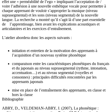
effet une « perméabilité de l’ego » impliquant l’acceptation de /
voire l’adhésion à une nouvelle esthétique vocale pour permettre à
chaque apprenant de vouloir s’approprier la musique (niveau
suprasegmental) et les sons (niveau segmental) de la nouvelle
langue. La recherche a montré qu’il s’agit là d’une part essentielle
de l’apprentissage, bien avant les explications acoustiques et
articulatoires et les exercices d’entraînement.
L’atelier abordera donc les aspects suivants :
initiation et entretien de la motivation des apprenants à
l’acquisition d’un nouveau système phonétique
comparaison entre les caractéristiques phonétiques du français
et du japonais au niveau suprasegmental (rythme, intonation,
accentuation…) et au niveau segmental (voyelles et
consonnes) : principales difficultés rencontrées par les
apprenants japonais
mise en place de l’entraînement des apprenants, en classe et
hors la classe
Bibliographie
ABRY, D., VELDEMAN-ABRY, J. (2007), La phonétique :