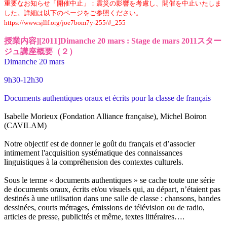
重要なお知らせ「開催中止」：震災の影響を考慮し、開催を中止いたしま
した。詳細は以下のページをご参照ください。
https://www.sjllf.org/joe7bom7y-255/#_255
授業内容][2011]Dimanche 20 mars : Stage de mars 2011スター
ジュ講座概要（２）
Dimanche 20 mars
9h30-12h30
Documents authentiques oraux et écrits pour la classe de français
Isabelle Morieux (Fondation Alliance française), Michel Boiron
(CAVILAM)
Notre objectif est de donner le goût du français et d’associer
intimement l'acquisition systématique des connaissances
linguistiques à la compréhension des contextes culturels.
Sous le terme « documents authentiques » se cache toute une série
de documents oraux, écrits et/ou visuels qui, au départ, n’étaient pas
destinés à une utilisation dans une salle de classe : chansons, bandes
dessinées, courts métrages, émissions de télévision ou de radio,
articles de presse, publicités et même, textes littéraires….