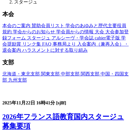
スタージュ
本会
本会のご案内
賛助会員リスト
学会のあゆみと歴代主要役員
規約
学会からのお知らせ
学会員からの情報
大会
大会参加登
録フォーム
スタージュ
アルシーヴ・学会誌
cahier電子版
学
会奨励賞
リンク集
FAQ
事務局より
入会案内（兼再入会）・
退会案内
ハラスメントに対する取り組み
支部
北海道・東北支部
関東支部
中部支部
関西支部
中国・四国支
部
九州支部
フランス語教育国内スタージュ(Stage)
2025年11月22日
16時41分
[sjllf]
2026年フランス語教育国内スタージュ
募集要項