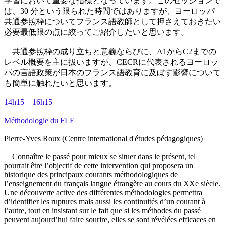
学習において重要な指標となっています。このセッションで
は、30 分という限られた時間ではありますが、ヨーロッパ
共通参照枠についてフランス語教師として押さえておきたい
必要最低限の点に絞ってご紹介したいと思います。
共通参照枠の成り立ちと意義ならびに、A1からC2までの
レベル概要を主に扱いますが、CECRに代表されるヨーロッ
パの言語政策が日本のフランス語教育に及ぼす影響について
も簡単に触れたいと思います。
14h15 – 16h15
Méthodologie du FLE
Pierre-Yves Roux (Centre international d'études pédagogiques)
Connaître le passé pour mieux se situer dans le présent, tel
pourrait être l’objectif de cette intervention qui proposera un
historique des principaux courants méthodologiques de
l’enseignement du français langue étrangère au cours du XXe siècle.
Une découverte active des différentes méthodologies permettra
d’identifier les ruptures mais aussi les continuités d’un courant à
l’autre, tout en insistant sur le fait que si les méthodes du passé
peuvent aujourd’hui faire sourire, elles se sont révélées efficaces en