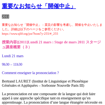
重要なお知らせ「開催中止」
2011
重要なお知らせ「開催中止」：震災の影響を考慮し、開催を中止いたしま
した。詳細は以下のページをご参照ください。
https://www.sjllf.org/joe7bom7y-255/#_255
授業内容][2011]Lundi 21 mars : Stage de mars 2011 スタージ
ュ講座概要（３）
Lundi 21 mars
9h30 – 11h30
Comment enseigner la prononciation ?
Bertrand LAURET (Institut de Linguistique et Phonétique
Générales et Appliquées – Sorbonne Nouvelle Paris III)
La prononciation est une composante de la langue qui doit faire
appel à une approche spécifique tant en enseignement qu’en
apprentissage. La prononciation d’une langue étrangère nécessite en