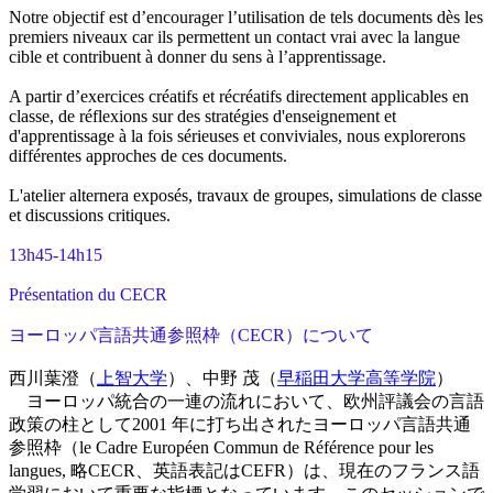
Notre objectif est d’encourager l’utilisation de tels documents dès les
premiers niveaux car ils permettent un contact vrai avec la langue
cible et contribuent à donner du sens à l’apprentissage.
A partir d’exercices créatifs et récréatifs directement applicables en
classe, de réflexions sur des stratégies d'enseignement et
d'apprentissage à la fois sérieuses et conviviales, nous explorerons
différentes approches de ces documents.
L'atelier alternera exposés, travaux de groupes, simulations de classe
et discussions critiques.
13h45-14h15
Présentation du CECR
ヨーロッパ言語共通参照枠（CECR）について
西川葉澄（
上智大学
）、中野 茂（
早稲田大学高等学院
）
ヨーロッパ統合の一連の流れにおいて、欧州評議会の言語
政策の柱として2001 年に打ち出されたヨーロッパ言語共通
参照枠（le Cadre Européen Commun de Référence pour les
langues, 略CECR、英語表記はCEFR）は、現在のフランス語