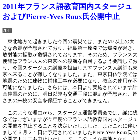
2011年フランス語教育国内スタージュ
およびPierre-Yves Roux氏公開中止
2011
東北地方で起きました今回の震災では、まだM7以上の大
きな余震が予想されており、福島第一原発では爆発が起き、
放射能の拡散が危惧されております。そのため、フランス大
使館はフランス人の東京への渡航を自粛するよう要請してお
り、今回スタージュの講座を担当しますフランス人講師も東
京へ来ることが難しくなりました。また、東京日仏学院では
地震のために建物に補修工事が必要になり、教室の使用が不
可能になりました。さらには、本日より実施されています計
画停電のために、明日以降も交通手段に混乱が予想され、皆
さまの来校の安全を保証することができません。
このような理由から、スタージュ運営委員会では、誠に残
念ではございますが今年度のフランス語教育国内スタージュ
の開催を中止することを決定いたしました。またこれに伴い
まして３月２１日に予定されていましたPierre-Yves Roux氏の
公開アトリエも中止いたします。このような事態となりまし