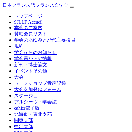
日本フランス語フランス文学会
トップページ
SJLLF Accueil
本会のご案内
賛助会員リスト
学会のあゆみと歴代主要役員
規約
学会からのお知らせ
学会員からの情報
新刊・博士論文
イベントその他
大会
ワークショップ音声記録
大会参加登録フォーム
スタージュ
アルシーヴ・学会誌
cahier電子版
北海道・東北支部
関東支部
中部支部