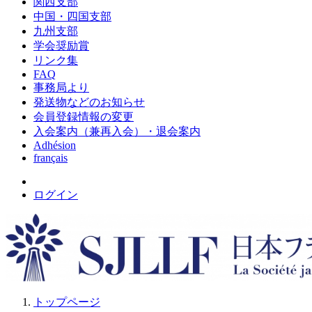
関西支部
中国・四国支部
九州支部
学会奨励賞
リンク集
FAQ
事務局より
発送物などのお知らせ
会員登録情報の変更
入会案内（兼再入会）・退会案内
Adhésion
français
ログイン
トップページ