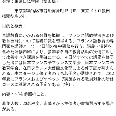
会場：東京日仏学院（飯田橋）
東京都新宿区市谷船河原町15（JR・東京メトロ飯田
橋駅徒歩5分）
目的と概要：
言語教育にかかわる分野を概観し、フランス語教授法および
教育技能について基礎知識を習得する。フランス語教育の専
門家を講師として、4日間の集中研修を行う。講義・演習を
含めた研修内容により、参加者各自の教育活動の実情に即し
て改善すべき課題を明確にする。４日間すべての講座を修了
した者には日本フランス語フランス文学会、日本フランス語
教育学会、在日フランス大使館文化部による修了証が与えら
れる。本スタージュ修了者のうち若干名が選抜されて、2012
年夏にフランスおよびケベックで実施される教員対象の研修
コースに派遣される予定である（注）。
内容：p.3を参照のこと。
募集人数：20名程度。応募者から主催者が書類選考する場合
がある。