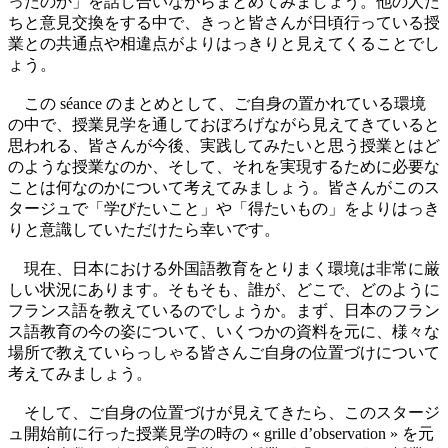
ったのか」を話し合いながらまとめてみましょう。他の人た
ちと意見交換をする中で、きっと皆さんが日頃行っている授
業との共通点や相違点がよりはっきりと見えてくることでし
ょう。
この séance のまとめとして、ご自身の置かれている環境
の中で、授業見学を通しておぼろげながら見えてきていると
思われる、皆さんが今後、実践してみたいと思う授業とはど
のような授業なのか、そして、それを実現するために必要な
ことは何なのかについて考えてみましょう。皆さんがこのス
タージュで「学びたいこと」や「得たいもの」をよりはっき
りと意識していただけたら幸いです。
現在、日本における外国語教育をとりまく環境は非常に厳
しい状況にあります。そもそも、誰が、どこで、どのように
フランス語を教えているのでしょうか。まず、日本のフラン
ス語教育の今の姿について、いくつかの資料を元に、様々な
場所で教えていらっしゃる皆さんご自身の位置づけについて
考えてみましょう。
そして、ご自身の位置づけが見えてきたら、このスタージ
ュ開始前に行った授業見学の時の « grille d’observation » を元