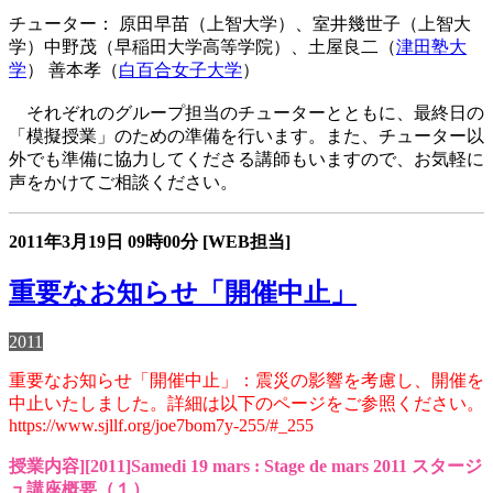
チューター： 原田早苗（上智大学）、室井幾世子（上智大
学）中野茂（早稲田大学高等学院）、土屋良二（
津田塾大
学
） 善本孝（
白百合女子大学
）
それぞれのグループ担当のチューターとともに、最終日の
「模擬授業」のための準備を行います。また、チューター以
外でも準備に協力してくださる講師もいますので、お気軽に
声をかけてご相談ください。
2011年3月19日
09時00分
[WEB担当]
重要なお知らせ「開催中止」
2011
重要なお知らせ「開催中止」：震災の影響を考慮し、開催を
中止いたしました。詳細は以下のページをご参照ください。
https://www.sjllf.org/joe7bom7y-255/#_255
授業内容][2011]Samedi 19 mars : Stage de mars 2011 スタージ
ュ講座概要（１）