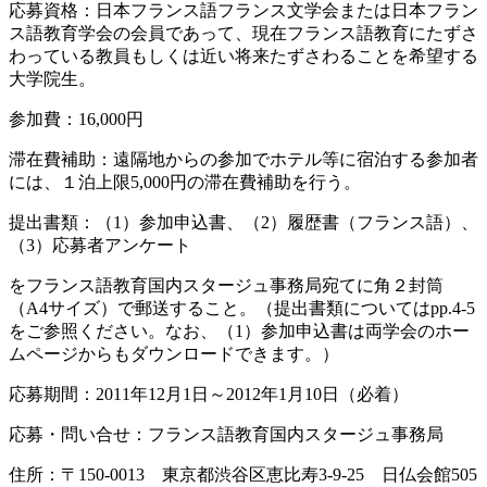
応募資格：日本フランス語フランス文学会または日本フラン
ス語教育学会の会員であって、現在フランス語教育にたずさ
わっている教員もしくは近い将来たずさわることを希望する
大学院生。
参加費：16,000円
滞在費補助：遠隔地からの参加でホテル等に宿泊する参加者
には、１泊上限5,000円の滞在費補助を行う。
提出書類：（1）参加申込書、（2）履歴書（フランス語）、
（3）応募者アンケート
をフランス語教育国内スタージュ事務局宛てに角２封筒
（A4サイズ）で郵送すること。（提出書類についてはpp.4-5
をご参照ください。なお、（1）参加申込書は両学会のホー
ムページからもダウンロードできます。）
応募期間：2011年12月1日～2012年1月10日（必着）
応募・問い合せ：フランス語教育国内スタージュ事務局
住所：〒150-0013 東京都渋谷区恵比寿3-9-25 日仏会館505