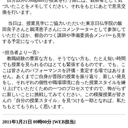
自分以外のstagiaireが授業を行う際には、観察者として気
づいたことをメモしてください。それをもとにあとで意見交
換を行います。
当日は、授業見学にご協力いただいた東京日仏学院の飯
田良子さんと鵜澤恵子さんにコメンテーターとして参加して
いただくほか、都合のつく講師や準備委員会メンバーも見学
する予定になっています。
<担当者より一言>
教職経験の豊富な方も、そうでない方も、たとえ短い時間
でも授業を見られるのはとても緊張するものです。でも、こ
こは皆さんのパフォーマンスを評価・査定する場ではありま
せん。あくまでご自身が普段の授業を振り返り、新しい発見
をし、それぞれの個性や職場環境に合った授業スタイルを練
り上げていただくための一つのプロセスですので、怖がらず
に新しいことに挑戦してみてください。この模擬授業が皆さ
んの「自分の授業スタイル」を見つける一助となれば、私た
ちもとてもうれしく思います。
2011年3月21日
09時00分
[WEB担当]