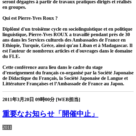
seront dégagées à partir de travaux pratiques dirigés et réalisés
en groupes.
Qui est Pierre-Yves Roux ?
Diplômé d'un troisième cycle en sociolinguistique et en politique
linguistique, Pierre-Yves ROUX a travaillé pendant près de 30
ans dans les Services culturels des Ambassades de France en
Ethiopie, Turquie, Grèce, ainsi qu'au Liban et à Madagascar. Il
est l'auteur de nombreux articles et d'ouvrages dans le domaine
du FLE.
Cette conférence aura lieu dans le cadre du stage
d’enseignement du français co-organisé par la Société Japonaise
de Didactique du Français, la Société Japonaise de Langue et
Littérature Françaises et l’Ambassade de France au Japon.
2011年3月20日
09時00分
[WEB担当]
重要なお知らせ「開催中止」
2011