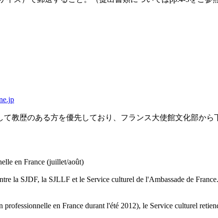
ne.jp
して教歴のある方を優先しており、フランス大使館文化部から
。
elle en France (juillet/août)
ntre la SJDF, la SJLLF et le Service culturel de l'Ambassade de France.
professionnelle en France durant l'été 2012), le Service culturel retiendr