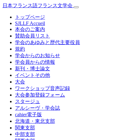
日本フランス語フランス文学会
トップページ
SJLLF Accueil
本会のご案内
賛助会員リスト
学会のあゆみと歴代主要役員
規約
学会からのお知らせ
学会員からの情報
新刊・博士論文
イベントその他
大会
ワークショップ音声記録
大会参加登録フォーム
スタージュ
アルシーヴ・学会誌
cahier電子版
北海道・東北支部
関東支部
中部支部