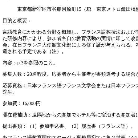
東京都新宿区市谷船河原町15（JR・東京メトロ飯田橋駅
目的と概要：
言語教育にかかわる分野を概観し、フランス語教授法および
た研修内容により、参加者各自の教育活動の実情に即して改
会、在日フランス大使館文化部による修了証が与えられる。本
遣される予定である（注）。
内容：p.3を参照のこと。
募集人数：20名程度。応募者から主催者が書類選考する場合
応募資格：日本フランス語フランス文学会または日本フラン
院生。
参加費：16,000円
滞在費補助：遠隔地からの参加でホテル等に宿泊する参加者には
提出書類：（1）参加申込書、（2）履歴書（フランス語）、
をフランス語教育国内スタージュ事務局宛てに角２封筒（A4サ