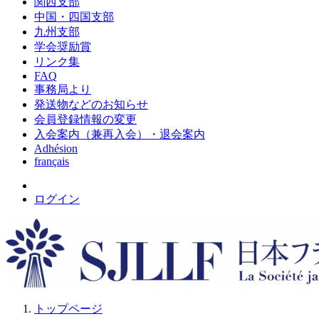
関西支部
中国・四国支部
九州支部
学会奨励賞
リンク集
FAQ
事務局より
発送物などのお知らせ
会員登録情報の変更
入会案内（兼再入会）・退会案内
Adhésion
français
ログイン
トップページ