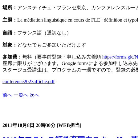
場所：
アンスティチュ・フランセ東京、カンファレンスルー
主題：
La médiation linguistique en cours de FLE :
définition et typo
言語：
フランス語（通訳なし）
対象：
どなたでもご参加いただけます
参加費：
無料（要事前登録・申し込み先着順
https://
forms.gle
座席に限りがございます。Google formsによる参加申し
スタージュ受講生は、プログラムの一環ですので、
登録の必
conference2023affiche.pdf
前へ
一覧へ
次へ
過去のスタージュ
2011年10月8日
20時30分
[WEB担当]