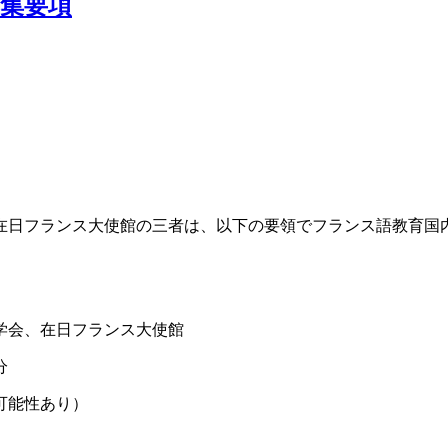
募集要項
在日フランス大使館の三者は、以下の要領でフランス語教育国
学会、在日フランス大使館
分
能性あり）