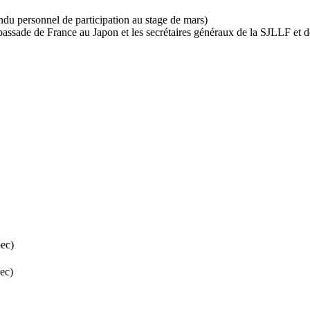
du personnel de participation au stage de mars)
bassade de France au Japon et les secrétaires généraux de la SJLLF et 
ec)
ec)