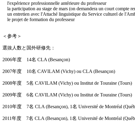
l'expérience professionnelle antérieure du professeur
la participation au stage de mars (on demandera un court compte ren
un entretien avec l'Attaché linguistique du Service culturel de l'Am
le projet de formation du professeur
＜参考＞
選抜人数と国外研修先：
2006年度 14名 CLA (Besançon)
2007年度 10名 CAVILAM (Vichy) ou CLA (Besançon)
2008年度 5名 CAVILAM (Vichy) ou Institut de Touraine (Tours)
2009年度 6名 CAVILAM (Vichy) ou Institut de Touraine (Tours)
2010年度 7名 CLA (Besançon), 1名 Université de Montréal (Québ
2011年度 7名 CLA (Besançon), 1名 Université de Montréal (Québ