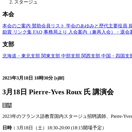
スタージュ
本会
本会のご案内
賛助会員リスト
学会のあゆみと歴代主要役員
励賞
リンク集
FAQ
事務局より
入会案内（兼再入会）・退会
支部
北海道・東北支部
関東支部
中部支部
関西支部
中国・四国支
フランス語教育国内スタージュ(Stage)
2023年3月18日
18時30分
[sjllf]
3月18日 Pierre-Yves Roux 氏 講演会
案内
2023年のフランス語教育国内スタージュ招聘講師、
Pierre
日時：
3月18日（土）18:30-20:00 (18:15開場予定）