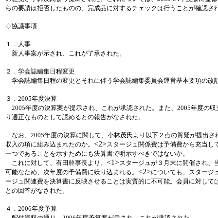
らの要請は拒否したものの、完成品に対するチェックは行うことが確認さ
◇協議事項
１．人事
新人事案が示され、これが了承された。
２．学会誌編集日程変更
学会誌編集日程の変更とそれに伴う学会誌編集委員会運営基本要項の改
３．2005年度決算
2005年度の決算案が提示され、これが承認された。また、2005年度の
り適正なものとして認めるとの報告がなされた。
なお、2005年度の決算に関して、小林茂氏より以下２点の質疑が提出さ
<2>
収入の項に組み込まれたのか。
スタージュ関係費は予備費から充当し
一つであることを示すためにも決算書で明示すべきではないか。
<1>
これに対して、有田幹事長より、
スタージュが３月末に開催され、
<2>
可能なため、次年度の予備費に繰り込まれる。
についても、スタージ
ージュ関連費を決算書に反映させることは実質的に不可能。会員に対して
との回答がなされた。
４．2006年度予算
配付資料の通り、2006年度予算案が示され、これが承認された。