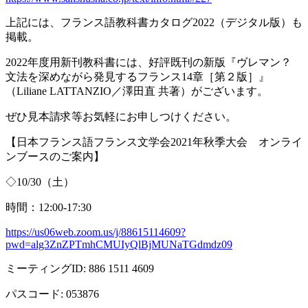
上記には、フランス語教科書カタログ
2022
（デジタル版）も
掲載。
2022年度用新刊教科書には、好評既刊の新版『ヴレマン？
文法を深めながら発見するフランス
14
章［第２版］』
（
Liliane LATTANZIO
／澤田直 共著）がございます。
ぜひ見本請求等お気軽にお申しつけください。
【日本フランス語フランス文学会
2021
年秋季大会 オンライ
ンブースのご案内】
◇
10/30
（土）
時間：
12:00-17:30
https://us06web.zoom.us/j/88615114609?
pwd=alg3ZnZPTmhCMUIyQlBjMUNaTGdmdz09
ミーティング
ID: 886 1511 4609
パスコード
: 053876