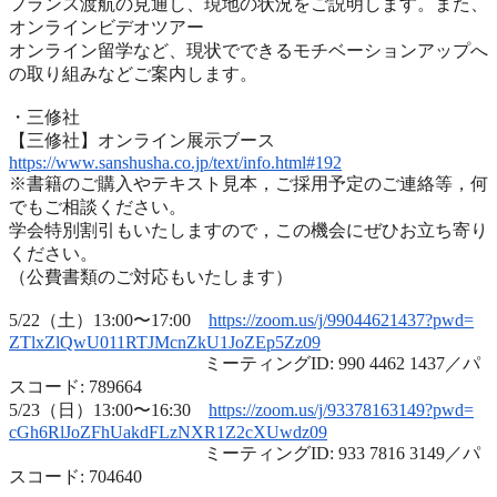
フランス渡航の見通し、現地の状況をご説明します。また、
オンラインビデオツアー
オンライン留学など、
現状でできるモチベーションアップへ
の取り組みなどご案内します
。
・三修社
【三修社】オンライン展示ブース
https://www.sanshusha.co.jp/
text/info.html#192
※書籍のご購入やテキスト見本，ご採用予定のご連絡等，
何
でもご相談ください。
学会特別割引もいたしますので，
この機会にぜひお立ち寄り
ください。
（公費書類のご対応もいたします）
5/22（土）13:00〜17:00
https://zoom.us/j/99044621437?
pwd=
ZTlxZlQwU011RTJMcnZkU1JoZEp5Zz
09
ミーティングID: 990 4462 1437／パ
スコード: 789664
5/23（日）13:00〜16:30
https://zoom.us/j/93378163149?
pwd=
cGh6RlJoZFhUakdFLzNXR1Z2cXUwdz
09
ミーティングID: 933 7816 3149／パ
スコード: 704640