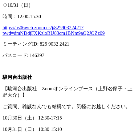
◇
10/31
（日）
時間：
12:00-15:30
https://us06web.zoom.us/j/82590322421?
pwd=dmNDdjFXKzloRU83cm1BNm9aQ2JOZz09
ミーティング
ID: 825 9032 2421
パスコード
: 146397
駿河台出版社
【駿河台出版社
Zoom
オンラインブース（上野名保子・上
野大介）】
ご質問、雑談なんでも結構です。気軽にお越しください。
10月
30
日（土）
12:30-17:15
10月
31
日（日）
10:30-15:10