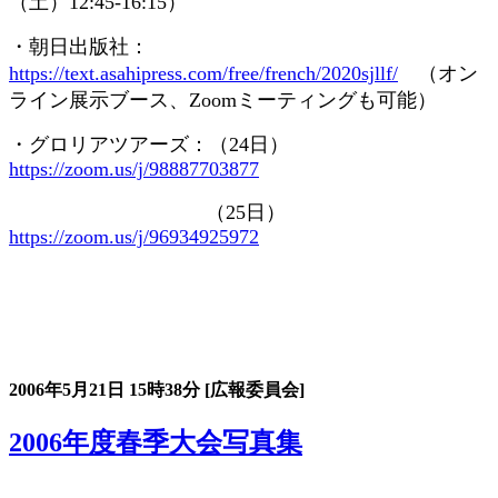
（土）
12:45-16:15
）
・朝日出版社：
https://text.asahipress.com/free/french/2020sjllf/
（オン
ライン展示ブース、
Zoom
ミーティングも可能）
・グロリアツアーズ：（
24
日）
https://zoom.us/j/98887703877
（
25
日）
https://zoom.us/j/96934925972
大会の記録詳細
2006年5月21日
15時38分
[広報委員会]
2006年度春季大会写真集