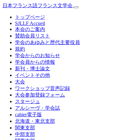
日本フランス語フランス文学会
トップページ
SJLLF Accueil
本会のご案内
賛助会員リスト
学会のあゆみと歴代主要役員
規約
学会からのお知らせ
学会員からの情報
新刊・博士論文
イベントその他
大会
ワークショップ音声記録
大会参加登録フォーム
スタージュ
アルシーヴ・学会誌
cahier電子版
北海道・東北支部
関東支部
中部支部