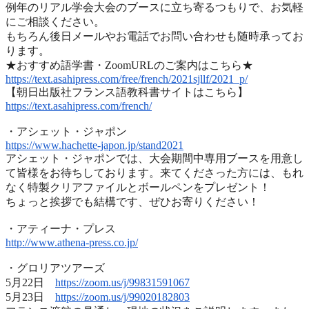
例年のリアル学会大会のブースに立ち寄るつもりで、
お気軽
にご相談ください。
もちろん後日メールやお電話でお問い合わせも随時承ってお
ります
。
★おすすめ語学書・ZoomURLのご案内はこちら★
https://text.asahipress.com/
free/french/2021sjllf/2021_p/
【朝日出版社フランス語教科書サイトはこちら】
https://text.asahipress.com/
french/
・アシェット・ジャポン
https://www.hachette-japon.jp/
stand2021
アシェット・ジャポンでは、
大会期間中専用ブースを用意し
て皆様をお待ちしております。
来てくださった方には、
もれ
なく特製クリアファイルとボールペンをプレゼント！
ちょっと挨拶でも結構です、ぜひお寄りください！
・アティーナ・プレス
http://www.athena-press.co.jp/
・グロリアツアーズ
5月22日
https://zoom.us/j/99831591067
5月23日
https://zoom.us/j/99020182803