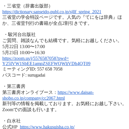
・三省堂（辞書出版部）
https://dictionary.sanseido-
publ.co.jp/sjllf_spring_2021
三省堂の学会特設ページです。人気の『てにをは辞典』ほ
か、
三省堂刊行の書籍が全点2割引きです。
・駿河台出版社
ご質問、雑談なんでも結構です。気軽にお越しください。
5月22日 13:00〜17:00
5月23日 10:00〜16:30
https://zoom.us/j/5576587058?
pwd=
Y25IVW1SbEE1ampZSEFWQWliVDh4QT
09
ミーティングID: 557 658 7058
パスコード: surugadai
・第三書房
第三書房オンライブース：
https://www.
daisan-
shobo.co.jp/company/
cc2067.html
新刊等の情報を掲載しております。お気軽にお越し下さい。
Zoomでの面談も行います。
・白水社
公式HP
https://www.hakusuisha.
co.jp/