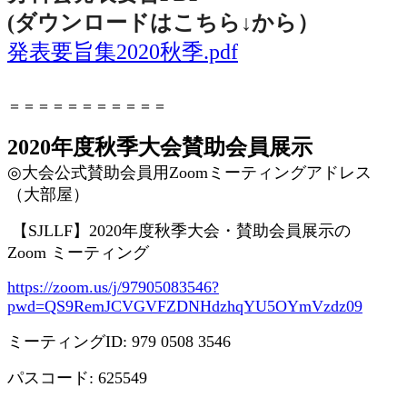
(ダウンロードはこちら↓から
）
発表要旨集2020秋季.pdf
＝＝＝＝＝＝＝＝＝＝＝
2020年度秋季大会賛助会員展示
◎
大会公式賛助会員用
Zoom
ミーティングアドレス
（大部屋）
【
SJLLF
】
2020
年度秋季大会・賛助会員展示の
Zoom
ミーティング
https://zoom.us/j/97905083546?
pwd=QS9RemJCVGVFZDNHdzhqYU5OYmVzdz09
ミーティング
ID: 979 0508 3546
パスコード
: 625549