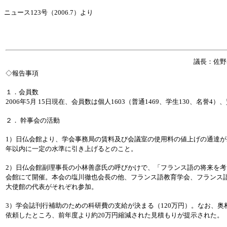
ニュース123号（2006.7）より
議長：佐
◇報告事項
１．会員数
2006年5月 15日現在、会員数は個人1603（普通1469、学生130、名誉4）
２． 幹事会の活動
1）日仏会館より、学会事務局の賃料及び会議室の使用料の値上げの通達が
年以内に一定の水準に引き上げるとのこと。
2）日仏会館副理事長の小林善彦氏の呼びかけで、「フランス語の将来を考え
会館にて開催。本会の塩川徹也会長の他、フランス語教育学会、フランス語
大使館の代表がそれぞれ参加。
3）学会誌刊行補助のための科研費の支給が決まる（120万円）。なお、
依頼したところ、前年度より約20万円縮減された見積もりが提示された。