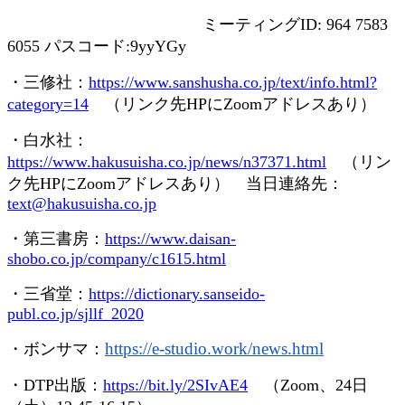
ミーティング
ID: 964 7583
6055
パスコード
:9yyYGy
・三修社：
https://www.sanshusha.co.jp/text/info.html?
category=14
（リンク先
HP
に
Zoom
アドレスあり）
・白水社：
https://www.hakusuisha.co.jp/news/n37371.html
（リン
ク先
HP
に
Zoom
アドレスあり） 当日連絡先：
text@hakusuisha.co.jp
・第三書房：
https://www.daisan-
shobo.co.jp/company/c1615.html
・三省堂：
https://dictionary.sanseido-
publ.co.jp/sjllf_2020
https://e-studio.work/news.
html
・ボンサマ：
・
DTP
出版：
https://bit.ly/2SIvAE4
（
Zoom
、
24
日