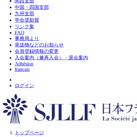
関西支部
中国・四国支部
九州支部
学会奨励賞
リンク集
FAQ
事務局より
発送物などのお知らせ
会員登録情報の変更
入会案内（兼再入会）・退会案内
Adhésion
français
ログイン
トップページ