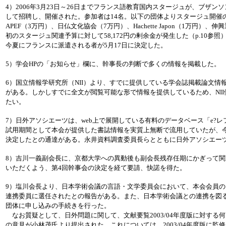
4）2006年3月23日～26日までフランス語教育国内スタージュが、ブザンソンCL
して招聘し、開催された。参加者は14名。以下の団体よりスタージュ開催
APEF（3万円）、日仏文化協会（7万円）、Hachette Japon（1万円）
初のスタージュ関連予算に対して58,172円の剰余金が発生した（p.10参
今夏にフランスに派遣される者が5月17日に決定した。
5）学会HPの「お知らせ」欄に、幹事長の判断で多くの情報を掲載した。
6）国立情報学研究所（NII）より、すでに提供している学会誌掲載論文情
がある。しかしすでに全文が閲覧可能な形で情報を提供しているため、NI
たい。
7）日外アソシエーツは、web上で展開している有料のデータベース「e?
試用期間として本会が提供した書誌情報を実質上無断で流用していたが、
決定したとの通達がある。永井資料調査委員長らとともに日外アソシエー
8）吉川一義副会長に、京都大学への異動後も副会長残存任期にかぎって
いただくよう、第4回幹事会の決定を経て要請、快諾を得た。
9）塩川会長より、日本学術会議の言語・文学委員会において、本会会員
連携委員に選任されたとの報告がある。また、日本学術会議との連携を図
団体に申し込みの手続きを行った。
なお質疑として、日外問題に関して、文献要覧2003/04年度版に対する
の意見が小林茂氏より提出された。これについては、2003/04年度版に