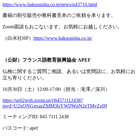
https://www.hakusuisha.co.jp/news/n43716.html
書籍の割引販売や教科書見本のご依頼を承ります。
Zoom面談もおこないます。お気軽にお越しください。
（白水社
HP
）
https://www.hakusuisha.co.jp/
（公財）フランス語教育振興協会
APEF
仏検に関するご質問ご相談、あるいは世間話に、お気軽にお
立ち寄りください。
10月
30
日（土）
12:00-17:00
（担当：滝澤／深川）
https://us02web.zoom.us/j/84571112438?
pwd=U2xONGgxazZMM3lsYWlJWnN2eTMvZz09
ミーティング
ID: 845 7111 2438
パスコード
: apef