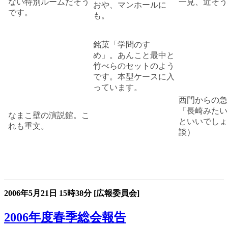
ない特別ルームだそう
一見、近そう
おや、マンホールに
です。
も。
銘菓「学問のすゝ
め」。あんこと最中と
竹べらのセットのよう
です。本型ケースに入
っています。
西門からの急
「長崎みたい
なまこ壁の演説館。こ
といいでしょ
れも重文。
談）
2006年5月21日
15時38分
[広報委員会]
2006年度春季総会報告