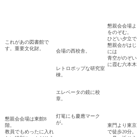
懇親会会場よ
をのぞむ。
ひどい夕立で
これがあの図書館で
懇親会がはじ
す。重要文化財。
会場の西校舎。
には
青空がのぞい
に霞む六本木
レトロポップな研究室
棟。
エレベータの鏡に校
章。
灯篭にも慶應マーク
懇親会会場は東館8
が。
階。
東門より東京
教員でもめったに入れ
で徒歩20分。