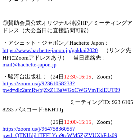
◎賛助会員
公式オリジナル特設
HP
／ミーティングア
ドレス（大会当日に直接訪問可能）
・アシェット・ジャポン／
Hachette Japon
：
https://www.hachette-japon.jp/gakkai2020
（リンク先
HP
に
Zoom
アドレスあり） 当日連絡先：
mail@hachette-japon.jp
・駿河台出版社：（
24
日
12:30-16:15
、
Zoom
）
https://zoom.us/j/92361058233?
pwd=dlc2amRwbjZxZ1BaWGxCWGVmTklEUT09
ミーティング
ID: 923 6105
8233
パスコード
:8KHT1j
（
25
日
12:00-15:15
、
Zoom
）
https://zoom.us/j/96475836055?
pwd=QTNHdjl1TFFLYm9tcWM5ZjZVUXhFdz09