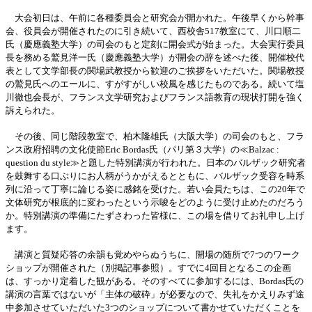
大会初日は、午前に各種委員会と研究会が開かれた。午後早くから幹事
会、役員会が開催されたのに引き続いて、西校舎517教室にて、川口順二
氏（慶應義塾大学）の司会のもと定刻に開会式が始まった。大会実行委員
長を務める鷲見洋一氏（慶應義塾大学）が開会の辞を述べた後、開催校代
表として文学部長の関場武教授から歓迎のご挨拶をいただいた。関場教授
の鷲見氏へのエールに、すがすがしい校風を感じたものである。続いて塩
川徹也会長が、フランス文学研究およびフランス語教育の現状打開を強く
訴えられた。
その後、同じ階段教室で、柏木隆雄氏（大阪大学）の司会のもと、フラ
ンス政府招聘の文化使節Eric Bordas氏（パリ第３大学）の≪Balzac :
question du style≫と題した特別講演が行われた。日本のバルザック研究者
を鼓舞する口ぶりにお人柄がうかがえるとともに、バルザック受容を時系
列に沿って丁寧に論じる姿に感銘を受けた。若い会員たちは、この20年で
文体研究が根底的に変わったという示唆をどのように受け止めたのだろう
か。特別講演の準備にたずさわった皆様に、この場を借りてお礼申し上げ
ます。
講演と質疑応答の余韻も覚めやらぬうちに、開場の随所で7つのワーク
ショップが開催された（別掲記事参照）。すでに4回目となるこの企画
は、すっかり定着した観がある。そのすべてに参加するには、Bordas氏の
講演の言葉ではないが「主体の破砕」が必要なので、失礼をかえりみず途
中参加させていただいた3つのショップについて書かせていただくことを