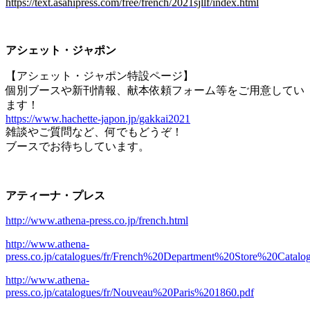
https://text.asahipress.com/free/french/2021sjllf/index.html
アシェット・ジャポン
【アシェット・ジャポン特設ページ】
個別ブースや新刊情報、献本依頼フォーム等をご用意してい
ます！
https://www.hachette-japon.jp/gakkai2021
雑談やご質問など、何でもどうぞ！
ブースでお待ちしています。
アティーナ・プレス
http://www.athena-press.co.jp/french.html
http://www.athena-
press.co.jp/catalogues/fr/French%20Department%20Store%20Catal
http://www.athena-
press.co.jp/catalogues/fr/Nouveau%20Paris%201860.pdf