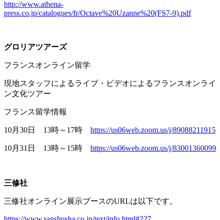
http://www.athena-
press.co.jp/catalogues/fr/Octave%20Uzanne%20(FS7-9).pdf
グロリアツアーズ
フランスオンライン留学
現地スタッフによるライブ・ビデオによるフランスオンライ
ン文化ツアー
フランス留学情報
10月
30
日
13
時～
17
時
https://us06web.zoom.us/j/89088211915
10月
31
日
13
時～
15
時
https://us06web.zoom.us/j/83001360099
三修社
三修社オンライン展示ブースの
URL
は以下です。
https://www.sanshusha.co.jp/text/info.html#227