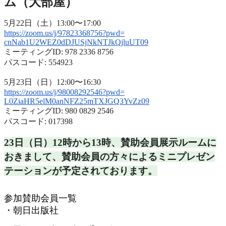
ム（大部屋）
5月22日（土）13:00〜17:00
https://zoom.us/j/97823368756?
pwd=
cnNab1U2WEZ0dDJUSjNkNTJkQjluUT
09
ミーティングID: 978 2336 8756
パスコード: 554923
5月23日（日）12:00〜16:30
https://zoom.us/j/98008292546?
pwd=
L0ZiaHR5elM0anNFZ25mTXJGQ3YvZz
09
ミーティングID: 980 0829 2546
パスコード: 017398
23日（日）12時から13時、
賛助会員展示ルームに
おきまして、
賛助会員の方々によるミニプレゼン
テーションが予定されておりま
す。
参加賛助会員一覧
・朝日出版社