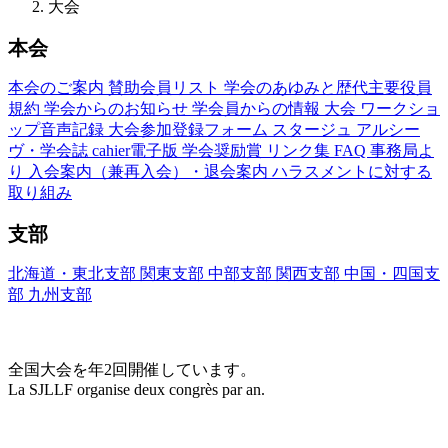
大会
本会
本会のご案内
賛助会員リスト
学会のあゆみと歴代主要役員
規約
学会からのお知らせ
学会員からの情報
大会
ワークショ
ップ音声記録
大会参加登録フォーム
スタージュ
アルシー
ヴ・学会誌
cahier電子版
学会奨励賞
リンク集
FAQ
事務局よ
り
入会案内（兼再入会）・退会案内
ハラスメントに対する
取り組み
支部
北海道・東北支部
関東支部
中部支部
関西支部
中国・四国支
部
九州支部
大会(Congrès)
全国大会を年2回開催しています。
La SJLLF organise deux congrès par an.
大会カレンダー