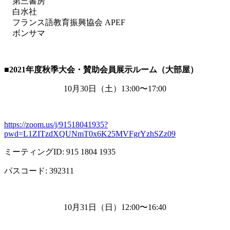
第三書房
白水社
フランス語教育振興協会 APEF
ボンサマ
■2021
年度秋季大会・賛助会員展示ルーム（大部屋）
10月
30
日（土）
13:00
〜
17:00
https://zoom.us/j/91518041935?
pwd=L1ZITzdXQUNmT0x6K25MVFgrYzhSZz09
ミーティング
ID: 915 1804 1935
パスコード
: 392311
10月
31
日（日）
12:00
〜
16:40