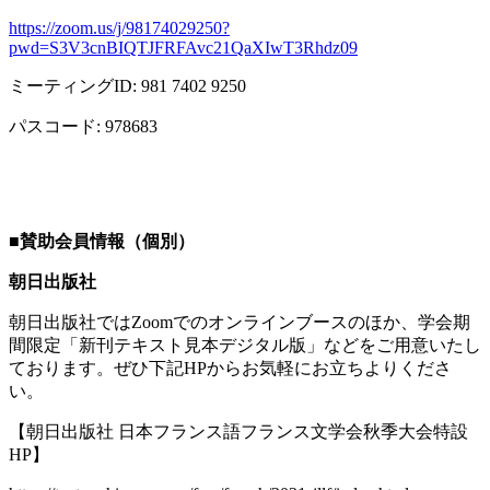
https://zoom.us/j/98174029250?
pwd=S3V3cnBIQTJFRFAvc21QaXIwT3Rhdz09
ミーティング
ID: 981 7402 9250
パスコード
: 978683
■
賛助会員情報（個別）
朝日出版社
朝日出版社では
Zoom
でのオンラインブースのほか、学会期
間限定「新刊テキスト見本デジタル版」などをご用意いたし
ております。ぜひ下記
HP
からお気軽にお立ちよりくださ
い。
【朝日出版社 日本フランス語フランス文学会秋季大会特設
HP
】