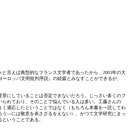
と言えば典型的なフランス文学者であったから、2003年の大
『ヨーロッパ文明批判序説』の続篇とみなすことができるが、
背景にしていることは否定できないだろう。じっさい多くのフ
いられており、そのことで悩んでいる人は多い。工藤さんの
まく適応したということではなく（もちろん本書を一読してわ
ろう―には敬意を表さざるをえない）、かつて文学研究にまっ
るということである。