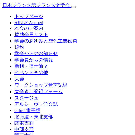
日本フランス語フランス文学会
トップページ
SJLLF Accueil
本会のご案内
賛助会員リスト
学会のあゆみと歴代主要役員
規約
学会からのお知らせ
学会員からの情報
新刊・博士論文
イベントその他
大会
ワークショップ音声記録
大会参加登録フォーム
スタージュ
アルシーヴ・学会誌
cahier電子版
北海道・東北支部
関東支部
中部支部