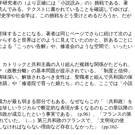
文学研究者の（より正確には「小説読み」の）挑戦である。著
読んでみる。テクストに書かれていることを確認してゆけば、
歴史学や社会学は、この挑戦をどう受けとめるだろうか。だが
意味することになる。著者は同じページでさらに続けて次のよ
からすると世界はどのように見えていたのかと、折あるごとに
による『こっかい告解』や、修道会のような空間で、いったい
、カトリックと共和主義の入り組んだ複雑な関係がたどられ、
テ（政教分離）の基本問題が提示されている。「制度と信仰」
興味深い。解放されるべき女性は、聖職者と組んで共和国の保
奇蹟」や「修道院で育った娘たち」のことも、ここでは「小説
威力が最も弱まる部分でもある。なぜならこの「〈共和政〉を
は珍しいラジカルで断定的な表現が多くなるのもこの章以降の
が成立したという事実である」（p.96）、「フランスの第
まれていた。（…）第三共和政のフランスで、「文明化の使
ればならない理由など存在しなかった」（pp.162-