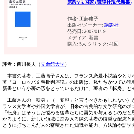
宗教VS.国家 (講談社現代新書)
作者: 工藤庸子
出版社/メーカー:
講談社
発売日: 2007/01/19
メディア: 新書
購入: 5人 クリック: 41回
評者：西川長夫（
立命館大学
）
本書の著者、工藤庸子さんは、フランス恋愛小説論やとり
著『ヨーロッパ文明批判序説』の出版は、私たちかつての読者
新書という小著の形をとっているだけに、著者の「転身」と
工藤さんの「転身」（「変容」と言うべきかもしれない）が
ランス文学者や外国文学者が、旧来の古典的な文学研究のポ
「転身」はそうした悩める後輩たちに勇気を与えるものだと
かるように、新しい領域に踏み入る際の著者の慎重な配慮と
とうに打ちこんだ人の蓄積された知識や能力、方法論や語学