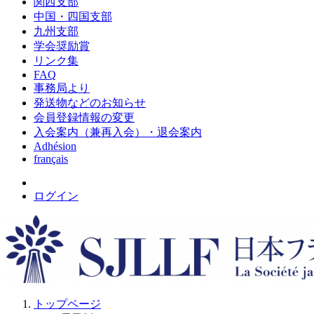
関西支部
中国・四国支部
九州支部
学会奨励賞
リンク集
FAQ
事務局より
発送物などのお知らせ
会員登録情報の変更
入会案内（兼再入会）・退会案内
Adhésion
français
ログイン
トップページ