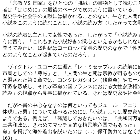
『宗教 VS. 国家』をひとつの「挑戦」の書物として読む
者は「はじめに」の最後のページで次のように書いている。
歴史学や社会学の文献には描かれることのない、生きた人間た
小説をこのように読むことは、小説の読み方（したがって文
小説の読者は主として女性であった。したがって「小説読み
うに言う。「これもまた小説好きの関心といえるかもしれな
問うてみたい。19世紀はヨーロッパ文明の歴史のなかで『
どのようなことが起きていたのだろう。」
ヴィクトル・ユゴーの生涯と『レ・ミゼラブル』の読解に当
市民としての「尊厳」と、「人間の生と死は宗教が司るもの
と題された第２章では、コングレガシオン（修道会）やモー
守派を形成し、それが革命の国フランスにおける女性参政権
読み」の視点から見事に描かれている。それは歴史家や社会
だが本書の中心をなすのは何といってもジュール・フェリー
体現した男」について述べるためには「小説」よりは歴史家
ようである。例えば、「確認しておきたいのは、『共和国万歳
三共和政は、きわめてマッチョ的な植民地帝国でもあった」（
命」を掲げて海外進出を説いたのは（…）保守勢力ではなく共
163）。