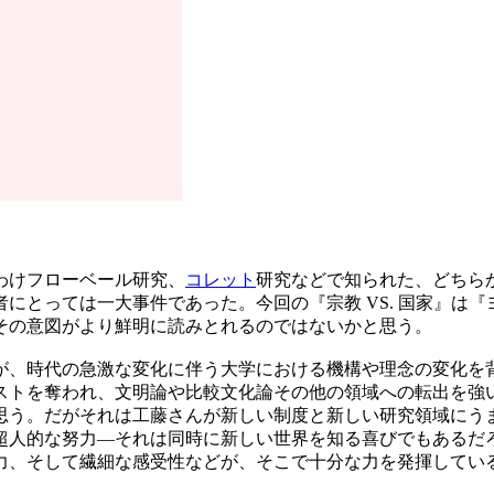
わけフローベール研究、
コレット
研究などで知られた、どちらか
にとっては一大事件であった。今回の『宗教 VS. 国家』は
その意図がより鮮明に読みとれるのではないかと思う。
、時代の急激な変化に伴う大学における機構や理念の変化を
ストを奪われ、文明論や比較文化論その他の領域への転出を強
思う。だがそれは工藤さんが新しい制度と新しい研究領域にう
超人的な努力―それは同時に新しい世界を知る喜びでもあるだ
力、そして繊細な感受性などが、そこで十分な力を発揮してい