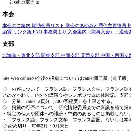
cahier電子版
本会
本会のご案内
賛助会員リスト
学会のあゆみと歴代主要役員
励賞
リンク集
FAQ
事務局より
入会案内（兼再入会）・退会
支部
北海道・東北支部
関東支部
中部支部
関西支部
中国・四国支
Site Web cahier ── 書評・エッセー・研究レ
Site Web cahierの今後の投稿についてはcahier冊子
◇ 内容について フランス語、フランス文学、フランス語
とのかかわり、内外の講演会やシンポジウムの体験記、支部
◇ 分量 cahier 2頁分（2000字程度）を上限とする。
◇ 掲載の可否について 研究情報委員会での審議を経て掲
・特定の個人や団体への誹謗・中傷のあるものは掲載しない
・「フランス語、フランス文学、フランス語圏、ないしは本
◇ 締め切り 毎年3月・9月末日