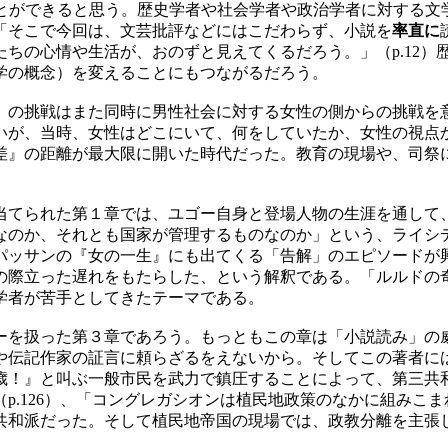
ことができると思う。歴史学者や社会学者や政治学者に対する
「そこで今回は、文芸批評などにはこだわらず、小説を
率直に
ちの心情や生活が、おのずと見えてくるだろう。」（p.12）
学の概念）を変えることにもつながるだろう。
」の挑戦はまた同時に男性社会に対する女性の側からの挑戦を
いが、当時、女性はどこにいて、何をしていたか、女性の視点
性差』の距離が最大限に開いた時代だった。教育の現場や、司祭
てられた第１章では、ユゴー自身と登場人物の生涯を通して
なのか、それとも国家が管理するものなのか」という、ライシ
パッサンの『女の一生』にも出てくる「告解」のエピソードが
の際立った遅れをもたらした、という解釈である。「ルルドの
学者が苦手としてきたテーマである。
を扱った第３章であろう。もっともこの章は「小説読み」の
や伝記作家の証言に頼らざるをえないから。そしてこの著者に
！』と叫ぶ一般市民を武力で鎮圧することによって、第三共和政
p.126）、「コングレガシオンは植民地政策のなかに組みこ
和派だった。そして植民地帝国の現場では、政教分離を主張しなけ