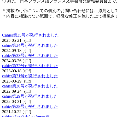
◇ 宛先 日本フランス語フランス文学会研究情報委員会までメールでお送り
＊掲載の可否についての個別のお問い合わせには、原則とし
＊内容に相違のない範囲で、軽微な修正を施した上で掲載さ
cahier
Cahier第35号が発行されました
2025-05-21
[sjllf]
cahier第34号が発行されました
2024-09-18
[sjllf]
cahier第33号が発行されました
2024-03-26
[sjllf]
cahier第32号が発行されました
2023-09-18
[sjllf]
cahier第31号が発行されました
2023-03-29
[sjllf]
cahier第30号が発行されました
2022-09-24
[sjllf]
cahier第29号が発行されました
2022-03-31
[sjllf]
cahier第28号が発行されました
2021-10-22
[sjllf]
cahierバックナンバー一覧