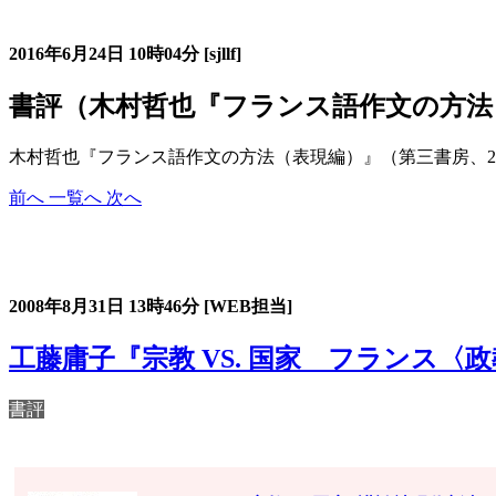
書評コーナー
2016年6月24日
10時04分
[sjllf]
書評（木村哲也『フランス語作文の方法
木村哲也『フランス語作文の方法（表現編）』（第三書房、2
前へ
一覧へ
次へ
過去の書評・エッセー・研究レヴュー
2008年8月31日
13時46分
[WEB担当]
工藤庸子『宗教 VS. 国家 フランス〈
書評