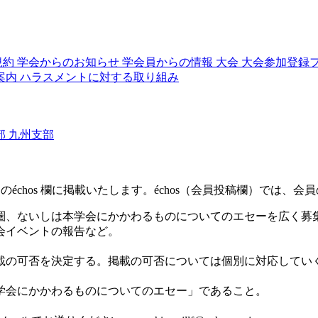
規約
学会からのお知らせ
学会員からの情報
大会
大会参加登録
案内
ハラスメントに対する取り組み
部
九州支部
ヴュー
版（電子版）のéchos 欄に掲載いたします。échos（会員投稿欄）
圏、ないしは本学会にかかわるものについてのエセーを広く募
会イベントの報告など。
載の可否を決定する。掲載の可否については個別に対応してい
。
学会にかかわるものについてのエセー」であること。