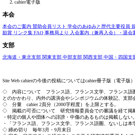
cahier電子版
本会
本会のご案内
賛助会員リスト
学会のあゆみと歴代主要役員
励賞
リンク集
FAQ
事務局より
入会案内（兼再入会）・退会
支部
北海道・東北支部
関東支部
中部支部
関西支部
中国・四国支
Site Web cahier ── 書評・エッセー・研究レ
Site Web cahierの今後の投稿についてはcahier冊子
◇ 内容について フランス語、フランス文学、フランス語
とのかかわり、内外の講演会やシンポジウムの体験記、支部
◇ 分量 cahier 2頁分（2000字程度）を上限とする。
◇ 掲載の可否について 研究情報委員会での審議を経て掲
・特定の個人や団体への誹謗・中傷のあるものは掲載しない
・「フランス語、フランス文学、フランス語圏、ないしは本
◇ 締め切り 毎年3月・9月末日