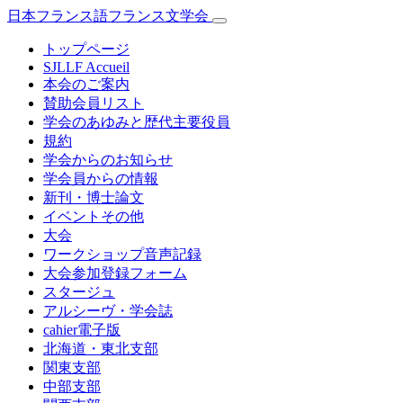
日本フランス語フランス文学会
トップページ
SJLLF Accueil
本会のご案内
賛助会員リスト
学会のあゆみと歴代主要役員
規約
学会からのお知らせ
学会員からの情報
新刊・博士論文
イベントその他
大会
ワークショップ音声記録
大会参加登録フォーム
スタージュ
アルシーヴ・学会誌
cahier電子版
北海道・東北支部
関東支部
中部支部