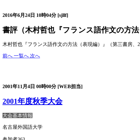
書評コーナー
2016年6月24日
10時04分
[sjllf]
書評（木村哲也『フランス語作文の方法
木村哲也『フランス語作文の方法（表現編）』（第三書房、2
前へ
一覧へ
次へ
過去の書評・エッセー・研究レヴュー
2001年11月4日
00時00分
[WEB担当]
2001年度秋季大会
大会基本情報
名古屋外国語大学
参加者363