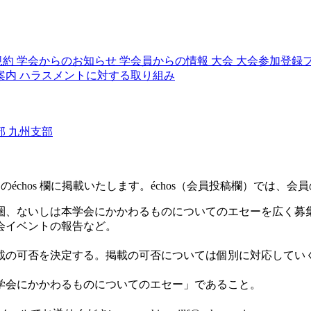
規約
学会からのお知らせ
学会員からの情報
大会
大会参加登録
案内
ハラスメントに対する取り組み
部
九州支部
ヴュー
版（電子版）のéchos 欄に掲載いたします。échos（会員投稿欄）
圏、ないしは本学会にかかわるものについてのエセーを広く募
会イベントの報告など。
載の可否を決定する。掲載の可否については個別に対応してい
。
学会にかかわるものについてのエセー」であること。