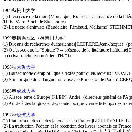
1999秋松山大学
(1) L'exercice de la mort (Montaigne, Rousseau : naissance de la
(Univ. Marc Bloch de Strasbourg)
(2) Le poète alchimiste (Baudelaire, Rimbaud, Mallarmé) STEINMET
1999春横浜地区（神奈川大学）
(1) Dix ans de recherches ducassiennes| LEFRERE,Jean-Jacques（prés
(2) Qu'est-ce que la "Spirale"? -- présence de la littérature haïtienne| 
（écrivain-peintre-comédien d'Haïti）
1998秋
大阪大学
(1) Balzac mode d'emploi : quels textes pour quels lecteurs? MOZE
(2) Sur l'origine de la langue française : le Prince, ou le Poète? 
1998春
成城大学
(1) Alsace, terre d'Europe |KLEIN, André（directeur général de l'
(2) Au-delà des langues et des couleurs, que vienne le temps des f
1997秋
琉球大学
(1) Etat présent des études japonaises en France |BEILLEVAIRE, Pa
(2) La traduction, l'édtion et la réception des livres japonais en Fra
un succès relatif …BOUVIER, Jean-Christian（九州芸術工科大