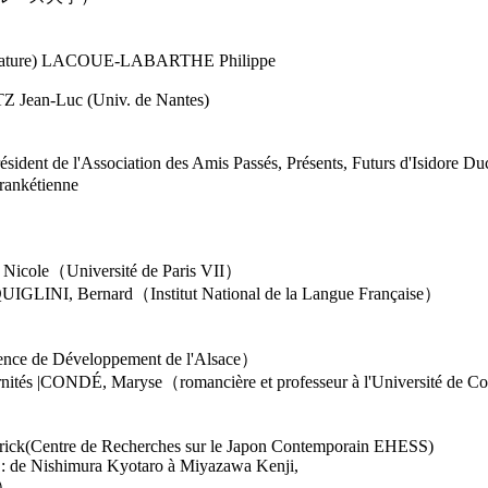
 littérature) LACOUE-LABARTHE Philippe
Z Jean-Luc (Univ. de Nantes)
ident de l'Association des Amis Passés, Présents, Futurs d'Isidore D
Frankétienne
T, Nicole（Université de Paris VII）
|CERQUIGLINI, Bernard（Institut National de la Langue Française）
Agence de Développement de l'Alsace）
raternités |CONDÉ, Maryse（romancière et professeur à l'Université de 
trick(Centre de Recherches sur le Japon Contemporain EHESS)
nce : de Nishimura Kyotaro à Miyazawa Kenji,
学）