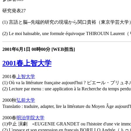
研究発表27
(1) 言語と脳─先端的研究の現場から関口貴裕（東京学芸大学
(2) Le moi haïssable, une formule équivoque THIROUIN L
2001年6月1日
00時00分
[WEB担当]
2001春上智大学
2001春
上智大学
(1) Où va la littérature française aujourd'hui ? ピエ
(2) Lecture par menu : une application à la Recherch
2000秋
弘前大学
Translatio : traduire, adapter, lire la littérature du Moye
2000春
明治学院大学
(1)中止 演劇 «EUGENIE GRANDET ou l'histoire d'une vie immob
(2) L'espace et son expression en français BORILLO And