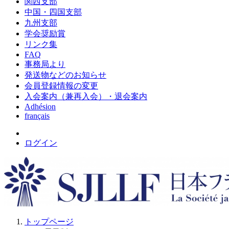
関西支部
中国・四国支部
九州支部
学会奨励賞
リンク集
FAQ
事務局より
発送物などのお知らせ
会員登録情報の変更
入会案内（兼再入会）・退会案内
Adhésion
français
ログイン
トップページ