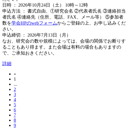
日時 ： 2026年10月24日（土） 10時～12時
申込方法 ： 書式自由、①研究会名 ②代表者氏名 ③連絡担当
者氏名 ④連絡先（住所、電話、FAX、メール等） ⑤参加者
数を
学会HPのwebフォーム
からご登録の上、お申し込みくだ
さい。
申込締切 ： 2026年7月13日（月）
なお、研究会の数や規模によっては、会場の関係でお断りす
ることもあり得ます。また会場は有料の場合もありますの
で、ご承知おきください。
詳細
«
1
...
2
3
4
5
6
7
8
9