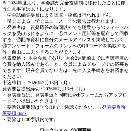
※ 2024年度より、学会誌が完全投稿制に移行したことに伴
う注意事項は以下になります。
・学会誌編集委員による聴取・採点は行われません。
・司会による「学会ニュース」での報告は行われます。
・発表者は、質疑応答の時間以外でも聴衆からのフィードバ
ックを受けられるように、①コメント用紙等を配布して回収
する、②配布資料に自分のメールアドレスを掲載しておく、
③アンケート・フォームのリンクへのQRコードを掲載する
等、自由に工夫をすることができます。
発表資格 ： 本会会員であり、大会2週間前までに当該年度の
会費を納入済みであること。会員によるグループでの応募も
できます。現在会員でない方は、先に入会手続きをお済ませ
ください。
申込締切 ： 2026年7月13日（月）
発表要旨提出締切 : 2026年7月13日（月）
・
発表要旨は、発表申込と同時にwebフォームからアップロ
ードでご提出いただきます
。
・要旨執筆要領は学会HPでご確認ください。→
発表要旨執
筆要項.docx
・要旨は1200字以内です。
ワークショップ企画募集