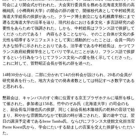
司会により開会式が行われた。大会実行委員長を務める北海道支部長の高
橋純氏（小樽商科大学）の開会の辞の後で、開催校代表として中村睦男北
海道大学総長の挨拶があった。クラーク博士創立になる札幌農学校にまで
遡る北海道大学の沿革を辿り、現代社会における多文化・多言語研究の必
要性をあらためて強調された。しかも、中村総長はフランス語で挨拶して
くださったのである！ 内容もさることながら、そのこと自体が文化の多
元性を唱導するマニフェストとして実に感動的だったことは、会員一同の
大きな拍手に示されたとおりである。法学者である中村総長は、かつてフ
ランス政府給費留学生としてパリで学んだことがあり、フランス語で挨拶
するという行為をつうじてフランス文化への愛を熱く示してくださった。
これに対して、菅野昭正会長が答礼の辞を述べた。
14時30分からは、二部に分かれて14の分科会が設けられ、29名の会員が
研究発表を行った。地方大会での発表者数としては特記すべき数字である
と思われる。
懇親会は、キャンパスのすぐ南に位置する京王プラザホテルに場所を移し
て催された。参加者は158名。竹中のぞみ氏（北海道大学）の司会のも
と、副会長塩川徹也氏の挨拶、同じく副会長柏木隆雄氏の乾杯の音頭で始
まり、和やかな雰囲気のなかで歓談の時が過ごされた。宴の途中では、翌
日の講演予定者であるIrene Tamba氏、ならびにフランス大使館文化担当官
Pierre Koest氏から、学会にたいする励ましの言葉を交えた挨拶をいただい
た。