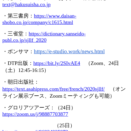
text@hakusuisha.co.jp
・第三書房：
https://www.daisan-
shobo.co.jp/company/c1615.html
・三省堂：
https://dictionary.sanseido-
publ.co.jp/sjllf_2020
https://e-studio.work/news.
html
・ボンサマ：
・
DTP
出版：
https://bit.ly/2SIvAE4
（
Zoom
、
24
日
（土）
12:45-16:15
）
・朝日出版社：
https://text.asahipress.com/free/french/2020sjllf/
（オン
ライン展示ブース、
Zoom
ミーティングも可能）
・グロリアツアーズ：（
24
日）
https://zoom.us/j/98887703877
（
25
日）