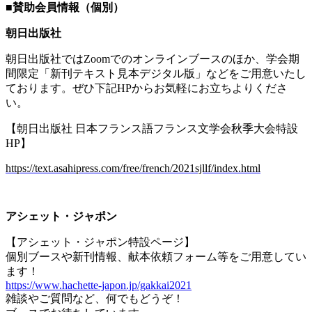
■
賛助会員情報（個別）
朝日出版社
朝日出版社では
Zoom
でのオンラインブースのほか、学会期
間限定「新刊テキスト見本デジタル版」などをご用意いたし
ております。ぜひ下記
HP
からお気軽にお立ちよりくださ
い。
【朝日出版社 日本フランス語フランス文学会秋季大会特設
HP
】
https://text.asahipress.com/free/french/2021sjllf/index.html
アシェット・ジャポン
【アシェット・ジャポン特設ページ】
個別ブースや新刊情報、献本依頼フォーム等をご用意してい
ます！
https://www.hachette-japon.jp/gakkai2021
雑談やご質問など、何でもどうぞ！