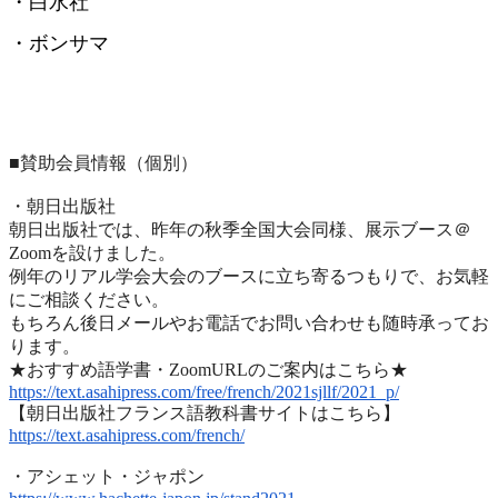
・白水社
・ボンサマ
■賛助会員情報（個別）
・朝日出版社
朝日出版社では、昨年の秋季全国大会同様、展示ブース＠
Zoomを設けました。
例年のリアル学会大会のブースに立ち寄るつもりで、
お気軽
にご相談ください。
もちろん後日メールやお電話でお問い合わせも随時承ってお
ります
。
★おすすめ語学書・ZoomURLのご案内はこちら★
https://text.asahipress.com/
free/french/2021sjllf/2021_p/
【朝日出版社フランス語教科書サイトはこちら】
https://text.asahipress.com/
french/
・アシェット・ジャポン