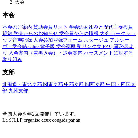
大会
本会
本会のご案内
賛助会員リスト
学会のあゆみと歴代主要役員
規約
学会からのお知らせ
学会員からの情報
大会
ワークショ
ップ音声記録
大会参加登録フォーム
スタージュ
アルシー
ヴ・学会誌
cahier電子版
学会奨励賞
リンク集
FAQ
事務局よ
り
入会案内（兼再入会）・退会案内
ハラスメントに対する
取り組み
支部
北海道・東北支部
関東支部
中部支部
関西支部
中国・四国支
部
九州支部
大会(Congrès)
全国大会を年2回開催しています。
La SJLLF organise deux congrès par an.
大会カレンダー