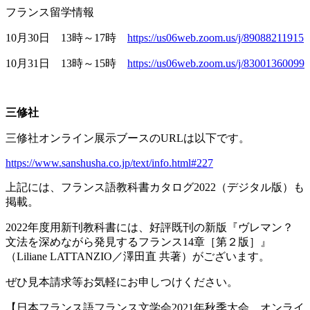
フランス留学情報
10月
30
日
13
時～
17
時
https://us06web.zoom.us/j/89088211915
10月
31
日
13
時～
15
時
https://us06web.zoom.us/j/83001360099
三修社
三修社オンライン展示ブースの
URL
は以下です。
https://www.sanshusha.co.jp/text/info.html#227
上記には、フランス語教科書カタログ
2022
（デジタル版）も
掲載。
2022年度用新刊教科書には、好評既刊の新版『ヴレマン？
文法を深めながら発見するフランス
14
章［第２版］』
（
Liliane LATTANZIO
／澤田直 共著）がございます。
ぜひ見本請求等お気軽にお申しつけください。
【日本フランス語フランス文学会
2021
年秋季大会 オンライ