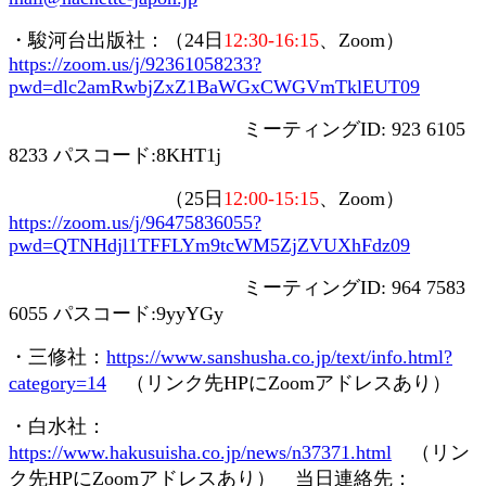
・駿河台出版社：（
24
日
12:30-16:15
、
Zoom
）
https://zoom.us/j/92361058233?
pwd=dlc2amRwbjZxZ1BaWGxCWGVmTklEUT09
ミーティング
ID: 923 6105
8233
パスコード
:8KHT1j
（
25
日
12:00-15:15
、
Zoom
）
https://zoom.us/j/96475836055?
pwd=QTNHdjl1TFFLYm9tcWM5ZjZVUXhFdz09
ミーティング
ID: 964 7583
6055
パスコード
:9yyYGy
・三修社：
https://www.sanshusha.co.jp/text/info.html?
category=14
（リンク先
HP
に
Zoom
アドレスあり）
・白水社：
https://www.hakusuisha.co.jp/news/n37371.html
（リン
ク先
HP
に
Zoom
アドレスあり） 当日連絡先：