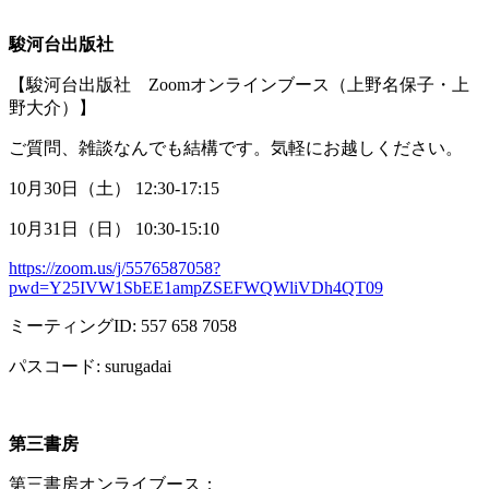
駿河台出版社
【駿河台出版社
Zoom
オンラインブース（上野名保子・上
野大介）】
ご質問、雑談なんでも結構です。気軽にお越しください。
10月
30
日（土）
12:30-17:15
10月
31
日（日）
10:30-15:10
https://zoom.us/j/5576587058?
pwd=Y25IVW1SbEE1ampZSEFWQWliVDh4QT09
ミーティング
ID: 557 658 7058
パスコード
: surugadai
第三書房
第三書房オンライブース：