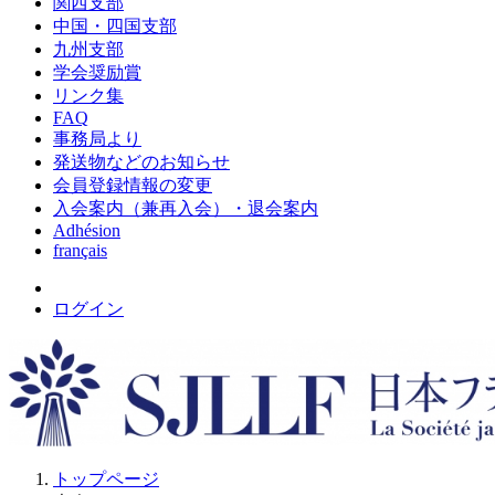
関西支部
中国・四国支部
九州支部
学会奨励賞
リンク集
FAQ
事務局より
発送物などのお知らせ
会員登録情報の変更
入会案内（兼再入会）・退会案内
Adhésion
français
ログイン
トップページ