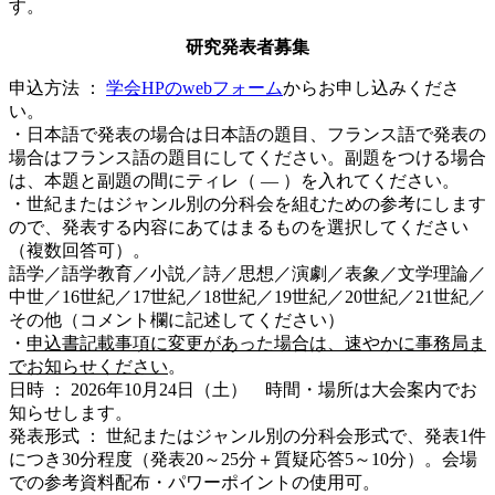
す。
研究発表者募集
申込方法 ：
学会HPのwebフォーム
からお申し込みくださ
い。
・日本語で発表の場合は日本語の題目、フランス語で発表の
場合はフランス語の題目にしてください。副題をつける場合
は、本題と副題の間にティレ（ ― ）を入れてください。
・世紀またはジャンル別の分科会を組むための参考にします
ので、発表する内容にあてはまるものを選択してください
（複数回答可）。
語学／語学教育／小説／詩／思想／演劇／表象／文学理論／
中世／16世紀／17世紀／18世紀／19世紀／20世紀／21世紀／
その他（コメント欄に記述してください）
・
申込書記載事項に変更があった場合は、速やかに事務局ま
でお知らせください
。
日時 ： 2026年10月24日（土） 時間・場所は大会案内でお
知らせします。
発表形式 ： 世紀またはジャンル別の分科会形式で、発表1件
につき30分程度（発表20～25分＋質疑応答5～10分）。会場
での参考資料配布・パワーポイントの使用可。