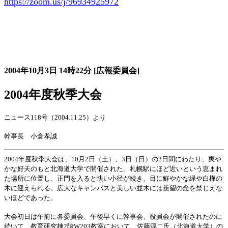
https://zoom.us/j/96934925972
大会の記録詳細
2004年10月3日
14時22分
[広報委員会]
2004年度秋季大会
ニュース118号（2004.11.25）より
幹事長 小倉孝誠
2004年度秋季大会は、10月2日（土）、3日（日）の2日間にわたり、爽や
かな好天のもと北海道大学で開催された。札幌駅にほど近いという恵まれ
た場所に位置し、正門を入ると快い小径が続き、目に鮮やかな緑や白樺の
木に迎えられる。広大なキャンパスと美しい並木には羨望の念を禁じえな
いほどであった。
大会初日は午前に各委員会、午後早くに幹事会、役員会が開催されたのに
続いて、教育研究棟2階W203教室において、佐藤淳二氏（北海道大学）の