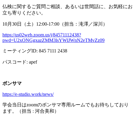
仏検に関するご質問ご相談、あるいは世間話に、お気軽にお
立ち寄りください。
10月
30
日（土）
12:00-17:00
（担当：滝澤／深川）
https://us02web.zoom.us/j/84571112438?
pwd=U2xONGgxazZMM3lsYWlJWnN2eTMvZz09
ミーティング
ID: 845 7111 2438
パスコード
: apef
ボンサマ
https://e-studio.work/news/
学会当日は
zoom
のボンサマ専用ルームでもお待ちしており
ます。（担当
:
河合美和）