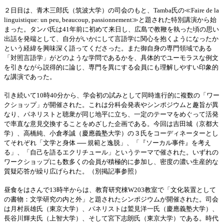
２日目は、青木三郎氏（筑波大学）の司会のもと、Tamba氏の≪Faire de la
linguistique: un peu, beaucoup, passionnement≫と題された特別講演から始
まった。タンバ氏は41年前に初めて来日し、広島で教鞭を執った頃の思い
出話を発端として、自分がいかにして言語学に関心を抱くようになったか
という経緯を興味深く語ってくださった。また御自身の専門領域である
「対照言語学」がどのような学問であるかを、具体的でユーモラスな例文
を引きながら説得的に論じ、専門を異にする会員にも理解しやすい印象的
な講演であった。
引き続いて10時40分から、学会初の試みとして同時進行的に複数の「ワー
クショップ」が開催された。これは分科会発表やシンポジウムと趣旨が異
なり、パネリストと聴衆が同じ地平に立ち、一定のテーマをめぐって活発
で率直な意見交換することをめざした企画である。今回は吉田城（京都大
学）、高橋純、小倉孝誠（慶應義塾大学）の３氏をコーディネーターとし
てそれぞれ「文学と身体 ── 規範と逸脱」、「『ソーカル事件』を考え
る」、「自己を語るエクリチュール」というテーマで催された。いずれの
ワークショップにも数多くの会員が積極的に参加し、密度の濃い生産的な
質疑応答が繰り広げられた。（別掲記事参照）
昼食をはさんで13時半からは、教育研究棟W203教室で「文化装置として
の書物：文学研究の内と外」と題されたシンポジウムが開催された。司会
は月村辰雄氏（東京大学）、パネリストは鷲見洋一氏（慶應義塾大学）、
長谷川輝夫氏（上智大学）、そして宮下志朗氏（東京大学）である。時代