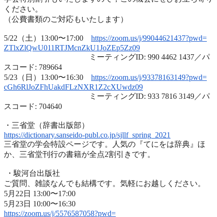
ください。
（公費書類のご対応もいたします）
5/22（土）13:00〜17:00
https://zoom.us/j/99044621437?
pwd=
ZTlxZlQwU011RTJMcnZkU1JoZEp5Zz
09
ミーティングID: 990 4462 1437／パ
スコード: 789664
5/23（日）13:00〜16:30
https://zoom.us/j/93378163149?
pwd=
cGh6RlJoZFhUakdFLzNXR1Z2cXUwdz
09
ミーティングID: 933 7816 3149／パ
スコード: 704640
・三省堂（辞書出版部）
https://dictionary.sanseido-
publ.co.jp/sjllf_spring_2021
三省堂の学会特設ページです。人気の『てにをは辞典』ほ
か、
三省堂刊行の書籍が全点2割引きです。
・駿河台出版社
ご質問、雑談なんでも結構です。気軽にお越しください。
5月22日 13:00〜17:00
5月23日 10:00〜16:30
https://zoom.us/j/5576587058?
pwd=