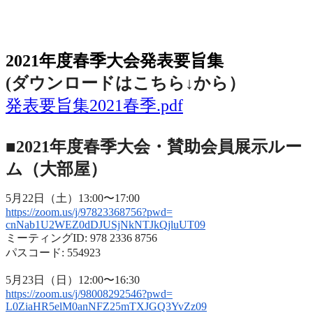
2021年度春季大会（完全オンライン開催）
2021年度春季大会発表要旨集
(ダウンロードはこちら↓から
）
発表要旨集2021春季.pdf
■2021年度春季大会・賛助会員展示ルー
ム（大部屋）
5月22日（土）13:00〜17:00
https://zoom.us/j/97823368756?
pwd=
cnNab1U2WEZ0dDJUSjNkNTJkQjluUT
09
ミーティングID: 978 2336 8756
パスコード: 554923
5月23日（日）12:00〜16:30
https://zoom.us/j/98008292546?
pwd=
L0ZiaHR5elM0anNFZ25mTXJGQ3YvZz
09