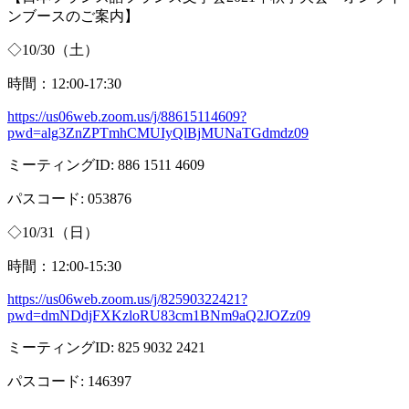
ンブースのご案内】
◇
10/30
（土）
時間：
12:00-17:30
https://us06web.zoom.us/j/88615114609?
pwd=alg3ZnZPTmhCMUIyQlBjMUNaTGdmdz09
ミーティング
ID: 886 1511 4609
パスコード
: 053876
◇
10/31
（日）
時間：
12:00-15:30
https://us06web.zoom.us/j/82590322421?
pwd=dmNDdjFXKzloRU83cm1BNm9aQ2JOZz09
ミーティング
ID: 825 9032 2421
パスコード
: 146397