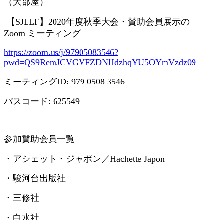
（大部屋）
【
SJLLF
】
2020
年度秋季大会・賛助会員展示の
Zoom
ミーティング
https://zoom.us/j/97905083546?
pwd=QS9RemJCVGVFZDNHdzhqYU5OYmVzdz09
ミーティング
ID: 979 0508 3546
パスコード
: 625549
参加賛助会員一覧
・アシェット・ジャポン／
Hachette Japon
・駿河台出版社
・三修社
・白水社