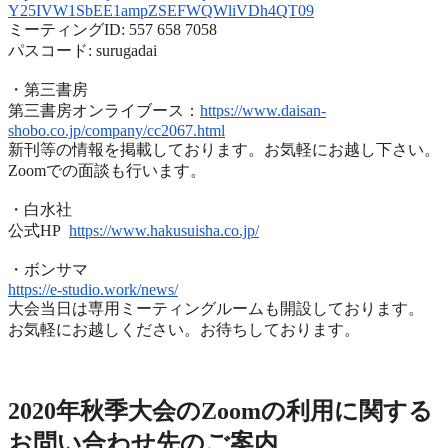
Y25IVW1SbEE1ampZSEFWQWliVDh4QT
09
ミーティングID: 557 658 7058
パスコード: surugadai
・第三書房
第三書房オンライブース：
https://www.
daisan-
shobo.co.jp/company/
cc2067.html
新刊等の情報を掲載しております。お気軽にお越し下さい。
Zoomでの面談も行います。
・白水社
公式HP
https://www.hakusuisha.
co.jp/
・ボンサマ
https://e-studio.work/news/
大会当日は専用ミーティングルームも開設しております。
お気軽にお越しください。お待ちしております。
2020年度秋季大会（完全オンライン開催）
2020年秋季大会のZoomの利用に関する
お問い合わせ先のご
案内