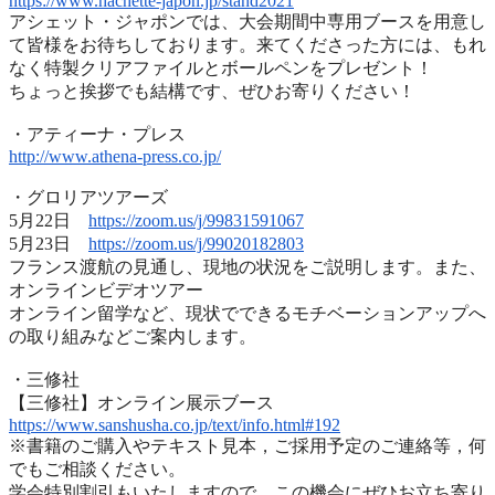
https://www.hachette-japon.jp/
stand2021
アシェット・ジャポンでは、
大会期間中専用ブースを用意し
て皆様をお待ちしております。
来てくださった方には、
もれ
なく特製クリアファイルとボールペンをプレゼント！
ちょっと挨拶でも結構です、ぜひお寄りください！
・アティーナ・プレス
http://www.athena-press.co.jp/
・グロリアツアーズ
5月22日
https://zoom.us/j/99831591067
5月23日
https://zoom.us/j/99020182803
フランス渡航の見通し、現地の状況をご説明します。また、
オンラインビデオツアー
オンライン留学など、
現状でできるモチベーションアップへ
の取り組みなどご案内します
。
・三修社
【三修社】オンライン展示ブース
https://www.sanshusha.co.jp/
text/info.html#192
※書籍のご購入やテキスト見本，ご採用予定のご連絡等，
何
でもご相談ください。
学会特別割引もいたしますので，
この機会にぜひお立ち寄り