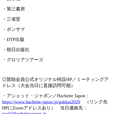
・第三書房
・三省堂
・ボンサマ
・
DTP
出版
・朝日出版社
・グロリアツアーズ
◎賛助会員
公式オリジナル特設
HP
／ミーティングア
ドレス（大会当日に直接訪問可能）
・アシェット・ジャポン／
Hachette Japon
：
https://www.hachette-japon.jp/gakkai2020
（リンク先
HP
に
Zoom
アドレスあり） 当日連絡先：
mail@hachette-japon.jp