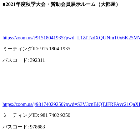
■2021
年度秋季大会・賛助会員展示ルーム（大部屋）
https://zoom.us/j/91518041935?pwd=L1ZITzdXQUNmT0x6K25M
ミーティング
ID: 915 1804 1935
パスコード
: 392311
https://zoom.us/j/98174029250?pwd=S3V3cnBIQTJFRFAvc21Qa
ミーティング
ID: 981 7402 9250
パスコード
: 978683