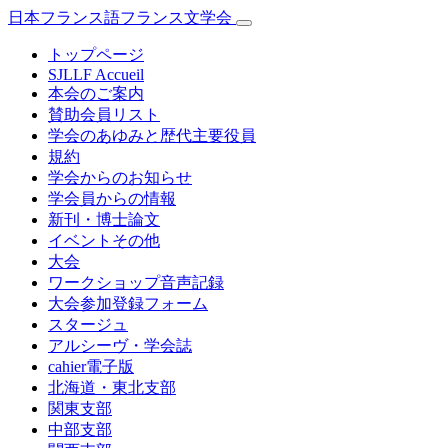
日本フランス語フランス文学会
トップページ
SJLLF Accueil
本会のご案内
賛助会員リスト
学会のあゆみと歴代主要役員
規約
学会からのお知らせ
学会員からの情報
新刊・博士論文
イベントその他
大会
ワークショップ音声記録
大会参加登録フォーム
スタージュ
アルシーヴ・学会誌
cahier電子版
北海道・東北支部
関東支部
中部支部