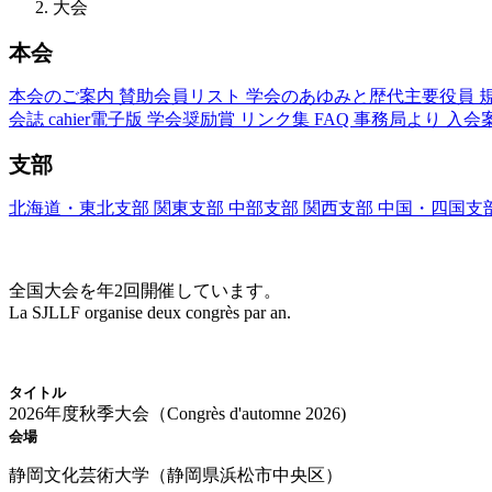
大会
本会
本会のご案内
賛助会員リスト
学会のあゆみと歴代主要役員
会誌
cahier電子版
学会奨励賞
リンク集
FAQ
事務局より
入会
支部
北海道・東北支部
関東支部
中部支部
関西支部
中国・四国支
大会(Congrès)
全国大会を年2回開催しています。
La SJLLF organise deux congrès par an.
大会カレンダー
タイトル
2026年度秋季大会（Congrès d'automne 2026)
会場
静岡文化芸術大学（静岡県浜松市中央区）