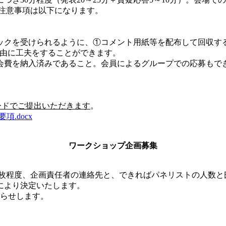
う注意事項は以下になります。
゙ックを受けられるように、①コメント用紙等を配布して回収す
自由に工夫をすることができます。
の会費を納入済みであること。会員によるグループでの応募も
゙でご提出いただきます
。
項.docx
ワークショップ企画募集
。
で1枚程度、企画責任者の連絡先と、できればパネリストの人数
により決定いたします。
知らせします。