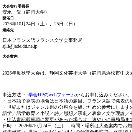
大会実行委員長
安永 愛（静岡大学）
開催日
2026年10月24日（土）、25日（日）
連絡先
日本フランス語フランス文学会事務局
sjllf@jade.dti.ne.jp
大会案内
2026年度秋季大会は、静岡文化芸術大学（静岡県浜松市中央区
申込方法 ：
学会HPのwebフォーム
からお申し込みください。
・日本語で発表の場合は日本語の題目、フランス語で発表の場
・世紀またはジャンル別の分科会を組むための参考にします
語学／語学教育／小説／詩／思想／演劇／表象／文学理論／中世／
・
申込書記載事項に変更があった場合は、速やかに事務局ま
日時 ： 2026年10月24日（土） 時間・場所は大会案内でお
発表形式 ： 世紀またはジャンル別の分科会形式で、発表1件に