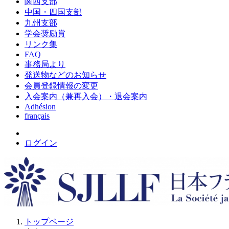
関西支部
中国・四国支部
九州支部
学会奨励賞
リンク集
FAQ
事務局より
発送物などのお知らせ
会員登録情報の変更
入会案内（兼再入会）・退会案内
Adhésion
français
ログイン
トップページ