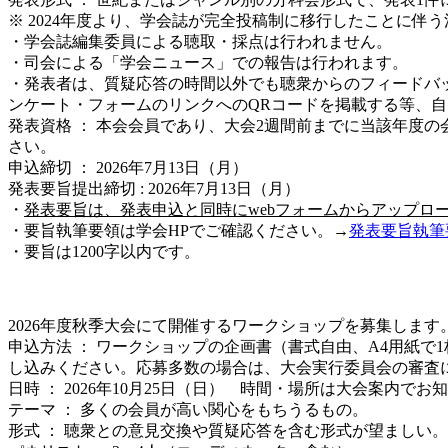
※ 2024年度より、学会誌が完全投稿制に移行したことに伴
・学会誌編集委員による聴取・採点は行われません。
・司会による「学会ニュース」での報告は行われます。
・発表者は、質疑応答の時間以外でも聴衆からのフィードハ
ンケート・フォームのリンクへのQRコードを掲載する等、
発表資格 ： 本会会員であり、大会2週間前までに当該年度
さい。
申込締切 ： 2026年7月13日（月）
発表要旨提出締切 : 2026年7月13日（月）
・
発表要旨は、発表申込と同時にwebフォームからアップロート
・要旨執筆要領は学会HPでご確認ください。→
発表要旨執筆要
・要旨は1200字以内です。
2026年度秋季大会にて開催するワークショップを募集します
申込方法 ： ワークショップの企画書（書式自由、A4用紙
し込みください。応募多数の場合は、大会実行委員会の審査
日時 ： 2026年10月25日（日） 時間・場所は大会案内でお
テーマ ： 多くの会員が高い関心をもちうるもの。
形式 ： 聴衆との意見交換や質疑応答を含む形式が望ましい。