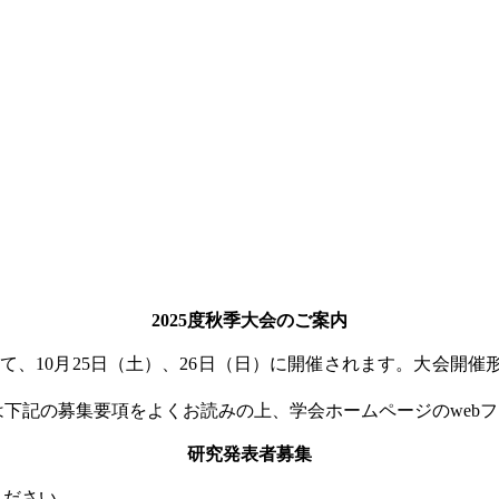
2025度秋季大会のご案内
て、
10
月
25
日（土）、
26
日（日）に開催されます。大会開催
は下記の募集要項をよくお読みの上、学会ホームページの
web
フ
研究発表者募集
ください。