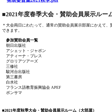
発表要旨集2021秋季.pdf
■2021年度春季大会・賛助会員展示ルー
＊大会両日にわたって、通常の賛助会員展示部屋にかえて、
できます。
参加賛助会員一覧
朝日出版社
アシェット・ジャポン
アティーナ・プレス
グロリアツアーズ
三修社
駿河台出版社
第三書房
白水社
フランス語教育振興協会 APEF
ボンサマ
■2021
年度秋季大会・賛助会員展示ルーム（大部屋）