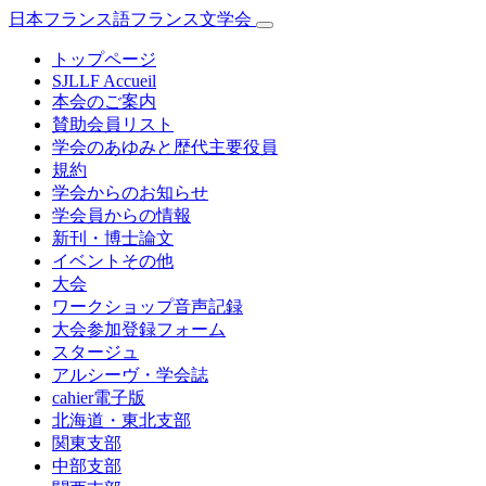
日本フランス語フランス文学会
トップページ
SJLLF Accueil
本会のご案内
賛助会員リスト
学会のあゆみと歴代主要役員
規約
学会からのお知らせ
学会員からの情報
新刊・博士論文
イベントその他
大会
ワークショップ音声記録
大会参加登録フォーム
スタージュ
アルシーヴ・学会誌
cahier電子版
北海道・東北支部
関東支部
中部支部