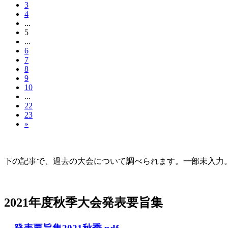
3
4
...
5
...
6
7
8
9
10
...
22
23
»
大会の記録(Historique des Congrès)
下の記事で、過去の大会について調べられます。一部未入力。Archives d
2021年度秋季大会（完全オンライン開催）
2021年度秋季大会発表要旨集