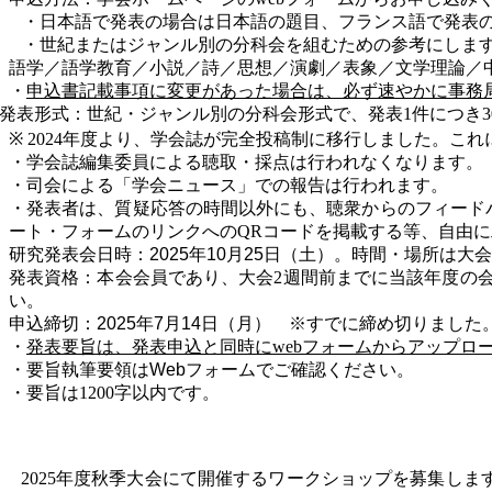
・日本語で発表の場合は日本語の題目、フランス語で発表
・世紀またはジャンル別の分科会を組むための参考にしま
語学／語学教育／小説／詩／思想／演劇／表象／文学理論／
・
申込書記載事項に変更があった場合は、必ず速やかに事務
発表形式：世紀・ジャンル別の分科会形式で、発表
1
件につき
3
※ 2024
年度より、学会誌が完全投稿制に移行しました。これ
・学会誌編集委員による聴取・採点は行われなくなります。
・司会による「学会ニュース」での報告は行われます。
・発表者は、質疑応答の時間以外にも、聴衆からのフィード
ート・フォームのリンクへの
QR
コードを掲載する等、自由に
研究発表会日時：2025年10月25日
（土）。時間・場所は大会
発表資格：本会会員であり、大会
2
週間前までに当該年度の
い。
申込締切：2025年7月14日（月） ※すでに締め切りました
・
発表要旨は、発表申込と同時に
web
フォームからアップロ
・要旨執筆要領はWebフォームでご確認ください。
・要旨は
1200
字以内です。
2025
年度秋季大会にて開催するワークショップを募集しま