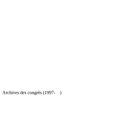
es congrès (1997- )