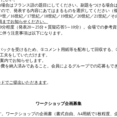
の場合はフランス語の題目にしてください。副題をつける場合
すので、発表する内容にあてはまるものを選択してください（
中世／
16
世紀／
17
世紀／
18
世紀／
19
世紀／
20
世紀／
21
世紀／そ
局までお知らせください。
0
分程度（発表
20
～
25
分＋質疑応答
5
～
10
分）。会場での参考資
に
伴う注意事項は以下になります。
バックを受けるため、
①
コメント用紙等を配布して回収する、
工夫をしていただけます。
案内でお知らせします。
会費を納入済みであること。会員によるグループでの応募もで
。
ードでご提出いただきます
。
ワークショップ企画募集
す。ワークショップの企画書（書式自由、
A4
用紙で
1
枚程度、