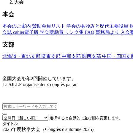
大会
本会
本会のご案内
賛助会員リスト
学会のあゆみと歴代主要役員
会誌
cahier電子版
学会奨励賞
リンク集
FAQ
事務局より
入会
支部
北海道・東北支部
関東支部
中部支部
関西支部
中国・四国支
大会(Congrès)
全国大会を年2回開催しています。
La SJLLF organise deux congrès par an.
大会カレンダー
選択すると自動的に並び順を変更します。
タイトル
2025年度秋季大会（Congrès d'automne 2025)