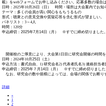
載）を
web
フォームでお申し込みください。応募多数の場合
日時：
2025
年
10
月
26
日
（日） 時間・場所は大会案内でお知
テーマ：多くの会員が高い関心をもちうるもの
形式：聴衆との意見交換や質疑応答を含む形式が望ましい。
パネリスト：
3
～
4
人
時間：
120
分
申込締切：2025年7月14日（月） ※すでに締め切りました
開催校のご厚意により、大会第
1
日目に研究会開催の時間を
日時：
2024
年
10
月25
日（土）
申込方法：書式自由、
1)
研究会名
2)
代表者氏名
3)
連絡担当者
申込締切：2025年７月14日（月） ※すでに締め切りました
なお、研究会の数や規模によっては、会場の関係でお断りす
詳細
«
1
2