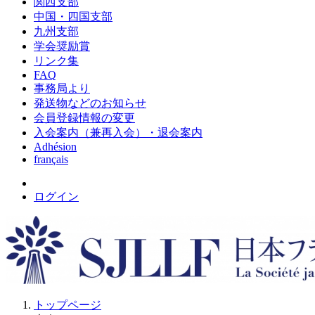
関西支部
中国・四国支部
九州支部
学会奨励賞
リンク集
FAQ
事務局より
発送物などのお知らせ
会員登録情報の変更
入会案内（兼再入会）・退会案内
Adhésion
français
ログイン
トップページ