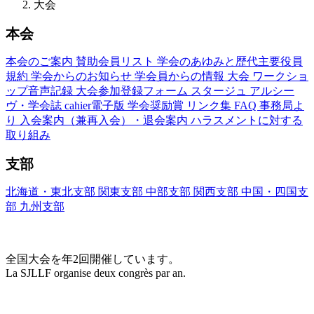
大会
本会
本会のご案内
賛助会員リスト
学会のあゆみと歴代主要役員
規約
学会からのお知らせ
学会員からの情報
大会
ワークショ
ップ音声記録
大会参加登録フォーム
スタージュ
アルシー
ヴ・学会誌
cahier電子版
学会奨励賞
リンク集
FAQ
事務局よ
り
入会案内（兼再入会）・退会案内
ハラスメントに対する
取り組み
支部
北海道・東北支部
関東支部
中部支部
関西支部
中国・四国支
部
九州支部
大会(Congrès)
全国大会を年2回開催しています。
La SJLLF organise deux congrès par an.
大会カレンダー