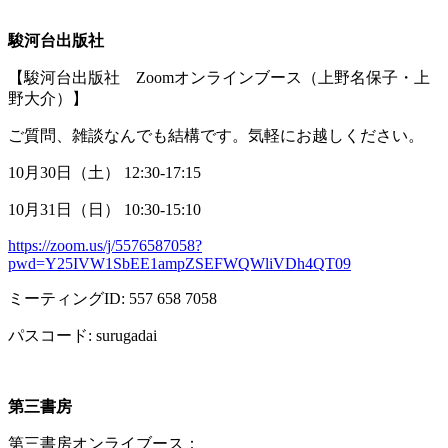
駿河台出版社
【駿河台出版社
Zoom
オンラインブース（上野名保子・上
野大介）】
ご質問、雑談なんでも結構です。気軽にお越しください。
10月
30
日（土）
12:30-17:15
10月
31
日（日）
10:30-15:10
https://zoom.us/j/5576587058?
pwd=Y25IVW1SbEE1ampZSEFWQWliVDh4QT09
ミーティング
ID: 557 658 7058
パスコード
: surugadai
第三書房
第三書房オンライブース：