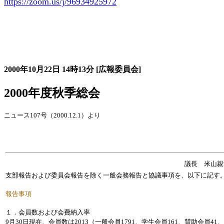
https://zoom.us/j/96934925972
大会の記録詳細
2000年10月22日
14時13分
[広報委員会]
2000年度秋季総会
ニュース107号（2000.12.1）より
議長 米山
支部報告および委員会報告を除く一般会務報告と協議事項を、以下に記す
報告事項
１．会員数および会費納入率
9月30日現在、会員数は2013（一般会員1791、学生会員161、賛助会員4