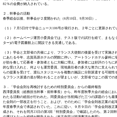
82％の会費が納入されている。
２．幹事会の活動
春季総会以後、幹事会が２度開かれた（6月10日、9月30日）。
（１）７月5日付で学会ニュース106号が発行され、２年ごとに更新されて
（２）ホームページ運営小委員会では、テスト版での試行を経て、まもなく
ター)の電子図書館上に開設できる見通しである。
（３）学会と文部省の共催により、フランス大使館の後援を受けて実施され
にあたる今年、志賀高原ホテルの閉館に伴い、アートランドホテル蓼科に
が効を奏して応募者・参加者ともに大幅に増え、参加者には好評のうちに
的な受け入れと、何よりも運営委員、現地責任者の多大な努力に支えられ
らの提案を受けて、渡仏スタジエールを複数の施設に分割派遣する可能性
もフランス派遣の道が開かれることが望ましいが、文部省ではこの面での
３．「学会会則を再検討するための特別委員会」からの最終報告
西澤委員長（総務担当幹事・前幹事長）から、昨年度秋季大会の総会にお
わたる活動の総括が行われた。同委員会が当初掲げた三つの課題のうち最
た会則の一部改正を行うこと、および、そのために「学会会則改正案の起
年度春季大会で承認されていた。これに従い、９月９日の「学会会則改正
成され、それを同月23日の第3回「特別委員会」で確認したのち、第２回
の運びとなった経緯が報告された（改正内容は協議事項を参照）。