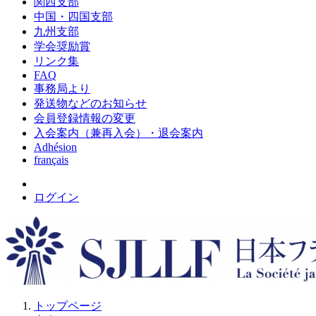
関西支部
中国・四国支部
九州支部
学会奨励賞
リンク集
FAQ
事務局より
発送物などのお知らせ
会員登録情報の変更
入会案内（兼再入会）・退会案内
Adhésion
français
ログイン
トップページ