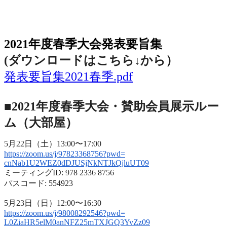
2021年度春季大会（完全オンライン開催）
2021年度春季大会発表要旨集
(ダウンロードはこちら↓から
）
発表要旨集2021春季.pdf
■2021年度春季大会・賛助会員展示ルー
ム（大部屋）
5月22日（土）13:00〜17:00
https://zoom.us/j/97823368756?
pwd=
cnNab1U2WEZ0dDJUSjNkNTJkQjluUT
09
ミーティングID: 978 2336 8756
パスコード: 554923
5月23日（日）12:00〜16:30
https://zoom.us/j/98008292546?
pwd=
L0ZiaHR5elM0anNFZ25mTXJGQ3YvZz
09