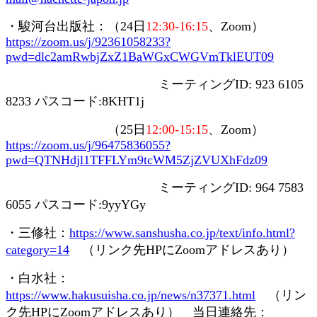
・駿河台出版社：（
24
日
12:30-16:15
、
Zoom
）
https://zoom.us/j/92361058233?
pwd=dlc2amRwbjZxZ1BaWGxCWGVmTklEUT09
ミーティング
ID: 923 6105
8233
パスコード
:8KHT1j
（
25
日
12:00-15:15
、
Zoom
）
https://zoom.us/j/96475836055?
pwd=QTNHdjl1TFFLYm9tcWM5ZjZVUXhFdz09
ミーティング
ID: 964 7583
6055
パスコード
:9yyYGy
・三修社：
https://www.sanshusha.co.jp/text/info.html?
category=14
（リンク先
HP
に
Zoom
アドレスあり）
・白水社：
https://www.hakusuisha.co.jp/news/n37371.html
（リン
ク先
HP
に
Zoom
アドレスあり） 当日連絡先：