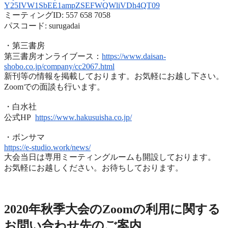
Y25IVW1SbEE1ampZSEFWQWliVDh4QT
09
ミーティングID: 557 658 7058
パスコード: surugadai
・第三書房
第三書房オンライブース：
https://www.
daisan-
shobo.co.jp/company/
cc2067.html
新刊等の情報を掲載しております。お気軽にお越し下さい。
Zoomでの面談も行います。
・白水社
公式HP
https://www.hakusuisha.
co.jp/
・ボンサマ
https://e-studio.work/news/
大会当日は専用ミーティングルームも開設しております。
お気軽にお越しください。お待ちしております。
2020年度秋季大会（完全オンライン開催）
2020年秋季大会のZoomの利用に関する
お問い合わせ先のご
案内