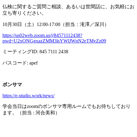
仏検に関するご質問ご相談、あるいは世間話に、お気軽にお
立ち寄りください。
10月
30
日（土）
12:00-17:00
（担当：滝澤／深川）
https://us02web.zoom.us/j/84571112438?
pwd=U2xONGgxazZMM3lsYWlJWnN2eTMvZz09
ミーティング
ID: 845 7111 2438
パスコード
: apef
ボンサマ
https://e-studio.work/news/
学会当日は
zoom
のボンサマ専用ルームでもお待ちしており
ます。（担当
:
河合美和）