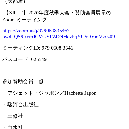
（大部屋）
【
SJLLF
】
2020
年度秋季大会・賛助会員展示の
Zoom
ミーティング
https://zoom.us/j/97905083546?
pwd=QS9RemJCVGVFZDNHdzhqYU5OYmVzdz09
ミーティング
ID: 979 0508 3546
パスコード
: 625549
参加賛助会員一覧
・アシェット・ジャポン／
Hachette Japon
・駿河台出版社
・三修社
・白水社