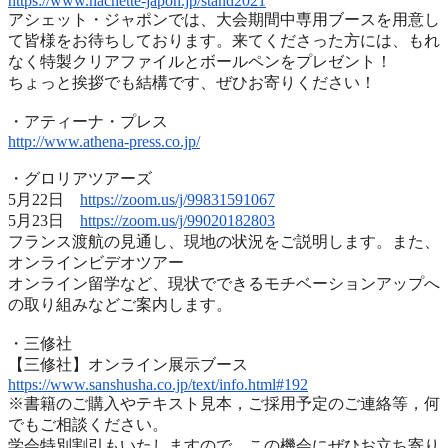
https://www.hachette-japon.jp/
stand2021
アシェット・ジャポンでは、
大会期間中専用ブースを用意し
て皆様をお待ちしております。
来てくださった方には、
もれ
なく特製クリアファイルとボールペンをプレゼント！
ちょっと挨拶でも結構です、ぜひお寄りください！
・アティーナ・プレス
http://www.athena-press.co.jp/
・グロリアツアーズ
5月22日
https://zoom.us/j/99831591067
5月23日
https://zoom.us/j/99020182803
フランス渡航の見通し、現地の状況をご説明します。また、
オンラインビデオツアー
オンライン留学など、
現状でできるモチベーションアップへ
の取り組みなどご案内します
。
・三修社
【三修社】オンライン展示ブース
https://www.sanshusha.co.jp/
text/info.html#192
※書籍のご購入やテキスト見本，ご採用予定のご連絡等，
何
でもご相談ください。
学会特別割引もいたしますので，
この機会にぜひお立ち寄り