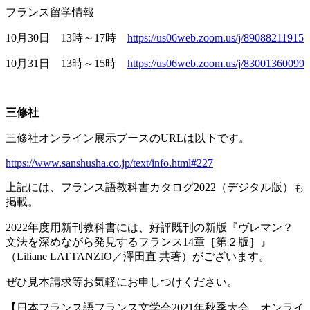
フランス留学情報
10月
30
日
13
時～
17
時
https://us06web.zoom.us/j/89088211915
10月
31
日
13
時～
15
時
https://us06web.zoom.us/j/83001360099
三修社
三修社オンライン展示ブースの
URL
は以下です。
https://www.sanshusha.co.jp/text/info.html#227
上記には、フランス語教科書カタログ
2022
（デジタル版）も
掲載。
2022年度用新刊教科書には、好評既刊の新版『ヴレマン？
文法を深めながら発見するフランス
14
章［第２版］』
（
Liliane LATTANZIO
／澤田直 共著）がございます。
ぜひ見本請求等お気軽にお申しつけください。
【日本フランス語フランス文学会
2021
年秋季大会 オンライ