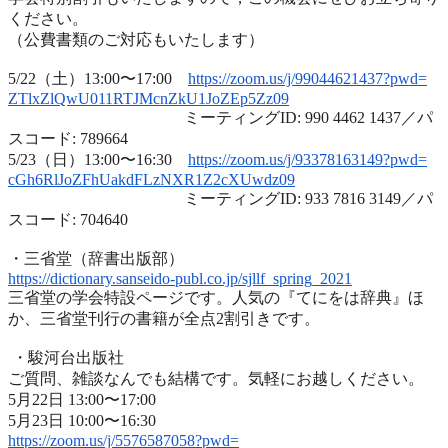
ください。
（公費書類のご対応もいたします）
5/22（土）13:00〜17:00
https://zoom.us/j/99044621437?
pwd=
ZTlxZlQwU011RTJMcnZkU1JoZEp5Zz
09
ミーティングID: 990 4462 1437／パ
スコード: 789664
5/23（日）13:00〜16:30
https://zoom.us/j/93378163149?
pwd=
cGh6RlJoZFhUakdFLzNXR1Z2cXUwdz
09
ミーティングID: 933 7816 3149／パ
スコード: 704640
・三省堂（辞書出版部）
https://dictionary.sanseido-
publ.co.jp/sjllf_spring_2021
三省堂の学会特設ページです。人気の『てにをは辞典』ほ
か、
三省堂刊行の書籍が全点2割引きです。
・駿河台出版社
ご質問、雑談なんでも結構です。気軽にお越しください。
5月22日 13:00〜17:00
5月23日 10:00〜16:30
https://zoom.us/j/5576587058?
pwd=