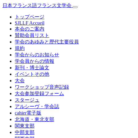
日本フランス語フランス文学会
トップページ
SJLLF Accueil
本会のご案内
賛助会員リスト
学会のあゆみと歴代主要役員
規約
学会からのお知らせ
学会員からの情報
新刊・博士論文
イベントその他
大会
ワークショップ音声記録
大会参加登録フォーム
スタージュ
アルシーヴ・学会誌
cahier電子版
北海道・東北支部
関東支部
中部支部