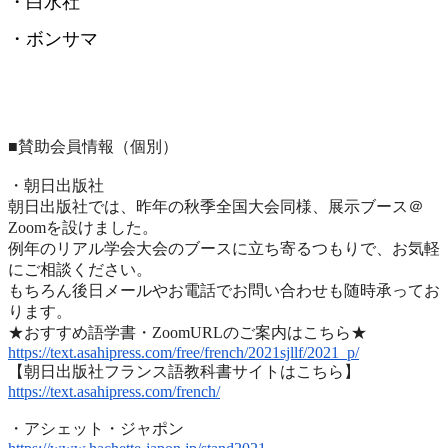
・白水社
・ボンサマ
■賛助会員情報（個別）
・朝日出版社
朝日出版社では、昨年の秋季全国大会同様、展示ブース＠
Zoomを設けました。
例年のリアル学会大会のブースに立ち寄るつもりで、
お気軽
にご相談ください。
もちろん後日メールやお電話でお問い合わせも随時承ってお
ります
。
★おすすめ語学書・ZoomURLのご案内はこちら★
https://text.asahipress.com/
free/french/2021sjllf/2021_p/
【朝日出版社フランス語教科書サイトはこちら】
https://text.asahipress.com/
french/
・アシェット・ジャポン