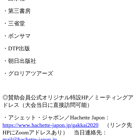
・第三書房
・三省堂
・ボンサマ
・
DTP
出版
・朝日出版社
・グロリアツアーズ
◎賛助会員
公式オリジナル特設
HP
／ミーティングア
ドレス（大会当日に直接訪問可能）
・アシェット・ジャポン／
Hachette Japon
：
https://www.hachette-japon.jp/gakkai2020
（リンク先
HP
に
Zoom
アドレスあり） 当日連絡先：
mail@hachette-japon.jp