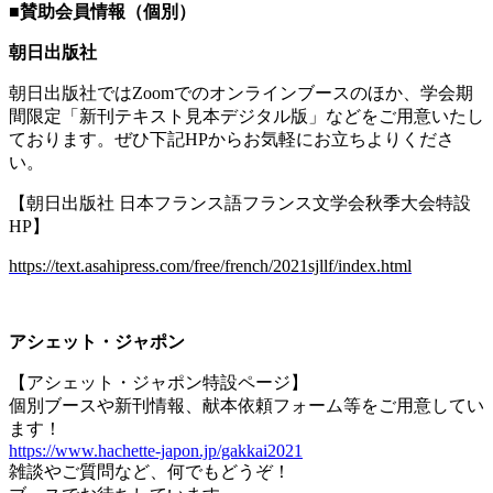
■
賛助会員情報（個別）
朝日出版社
朝日出版社では
Zoom
でのオンラインブースのほか、学会期
間限定「新刊テキスト見本デジタル版」などをご用意いたし
ております。ぜひ下記
HP
からお気軽にお立ちよりくださ
い。
【朝日出版社 日本フランス語フランス文学会秋季大会特設
HP
】
https://text.asahipress.com/free/french/2021sjllf/index.html
アシェット・ジャポン
【アシェット・ジャポン特設ページ】
個別ブースや新刊情報、献本依頼フォーム等をご用意してい
ます！
https://www.hachette-japon.jp/gakkai2021
雑談やご質問など、何でもどうぞ！