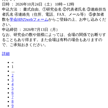
日時 ： 2026年10月24日（土） 10時～12時
申込方法 ： 書式自由、①研究会名 ②代表者氏名 ③連絡担当
者氏名 ④連絡先（住所、電話、FAX、メール等） ⑤参加者
数を
学会HPのwebフォーム
からご登録の上、お申し込みくだ
さい。
申込締切 ： 2026年7月13日（月）
なお、研究会の数や規模によっては、会場の関係でお断りす
ることもあり得ます。また会場は有料の場合もありますの
で、ご承知おきください。
詳細
«
1
...
2
3
4
5
6
7
8
9