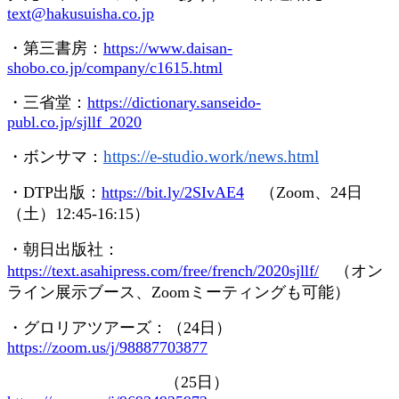
text@hakusuisha.co.jp
・第三書房：
https://www.daisan-
shobo.co.jp/company/c1615.html
・三省堂：
https://dictionary.sanseido-
publ.co.jp/sjllf_2020
https://e-studio.work/news.
html
・ボンサマ：
・
DTP
出版：
https://bit.ly/2SIvAE4
（
Zoom
、
24
日
（土）
12:45-16:15
）
・朝日出版社：
https://text.asahipress.com/free/french/2020sjllf/
（オン
ライン展示ブース、
Zoom
ミーティングも可能）
・グロリアツアーズ：（
24
日）
https://zoom.us/j/98887703877
（
25
日）