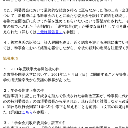
また、同委員会において最終的な結論を得るに至らなかった他の二点（全
ついて、新構成による幹事会のもとに新たな委員会を設けて審議を継続し
会則の全面改訂に向けて作業を進めてもらいたいという要望が出された。
案の形で示された「会則(案)」「運営規則(案)」が重要な資料として引き
えられた（詳しくは
「最終報告書」
を参照）。
４．善本孝氏の訴訟は、証人尋問を終え、近く結審を迎える段階に来てい
ては、幹事会において経過を報告しながら、今後の裁判の進展を注意深く
協議事項
１．2001年度秋季大会開催校の件
名古屋外国語大学において、2001年11月４日（日）に開催することが提
学の滝沢隆幸氏から受諾の挨拶があった。
２．学会会則改正案の件
報告事項３に記した手続きを踏んで作成された会則改正案が、幹事長に代
めの特別委員会」の西澤委員長から示された。現行会則と対照しながら改
<2>
に関わる現行会則第21条
に修正を加えることを前提に（文言の決定は
た（詳細は
こちら
を参照）。
３．「学会会則改正委員会」設置の件