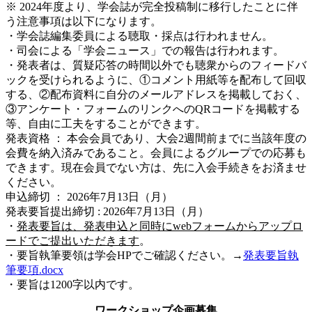
※ 2024年度より、学会誌が完全投稿制に移行したことに伴
う注意事項は以下になります。
・学会誌編集委員による聴取・採点は行われません。
・司会による「学会ニュース」での報告は行われます。
・発表者は、質疑応答の時間以外でも聴衆からのフィードバ
ックを受けられるように、①コメント用紙等を配布して回収
する、②配布資料に自分のメールアドレスを掲載しておく、
③アンケート・フォームのリンクへのQRコードを掲載する
等、自由に工夫をすることができます。
発表資格 ： 本会会員であり、大会2週間前までに当該年度の
会費を納入済みであること。会員によるグループでの応募も
できます。現在会員でない方は、先に入会手続きをお済ませ
ください。
申込締切 ： 2026年7月13日（月）
発表要旨提出締切 : 2026年7月13日（月）
・
発表要旨は、発表申込と同時にwebフォームからアップロ
ードでご提出いただきます
。
・要旨執筆要領は学会HPでご確認ください。→
発表要旨執
筆要項.docx
・要旨は1200字以内です。
ワークショップ企画募集