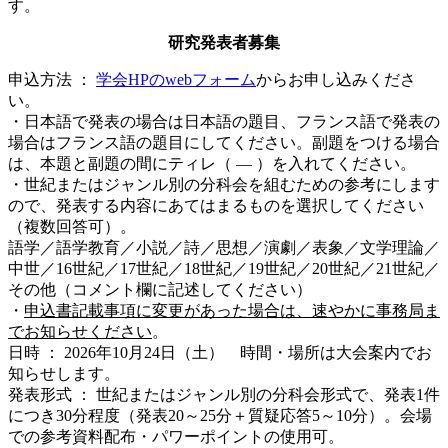
す。
研究発表者募集
申込方法 ：
学会HPのwebフォーム
からお申し込みくださ
い。
・日本語で発表の場合は日本語の題目、フランス語で発表の
場合はフランス語の題目にしてください。副題をつける場合
は、本題と副題の間にティレ（ ― ）を入れてください。
・世紀またはジャンル別の分科会を組むための参考にします
ので、発表する内容にあてはまるものを選択してください
（複数回答可）。
語学／語学教育／小説／詩／思想／演劇／表象／文学理論／
中世／16世紀／17世紀／18世紀／19世紀／20世紀／21世紀／
その他（コメント欄に記述してください）
・
申込書記載事項に変更があった場合は、速やかに事務局ま
でお知らせください
。
日時 ： 2026年10月24日（土） 時間・場所は大会案内でお
知らせします。
発表形式 ： 世紀またはジャンル別の分科会形式で、発表1件
につき30分程度（発表20～25分＋質疑応答5～10分）。会場
での参考資料配布・パワーポイントの使用可。