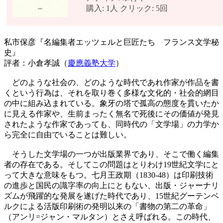
購入: 1人 クリック: 5回
私市保彦『名編集者エッツェルと巨匠たち フランス文学秘
史』
評者：小倉孝誠（
慶應義塾大学
）
どのような社会の、どのような時代であれ作家が作品を書
くという行為は、それを取り巻く多様な文化的・社会的網目
の中に組み込まれている。象牙の塔で孤高の態度を貫いたか
に見える作家や、生前まったく無名で死後にその価値が発見
されたような作家であっても、同時代の「文学場」の力学か
ら完全に自由でいることは難しい。
そうした文学場の一つが出版業界であり、そこで働く編集
者の存在である。そしてこの問題はとりわけ19世紀文学にと
って大きな意味をもつ。七月王政期（1830-48）は印刷技術
の進歩と国民の識字率の向上にともない、出版・ジャーナリ
ズムが飛躍的な発展を遂げた時代であり、15世紀グーテンベ
ルクによる活版印刷術の発明以来の「書物の第二の革命」
（アンリ=ジャン・マルタン）とさえ呼ばれる。この時代、