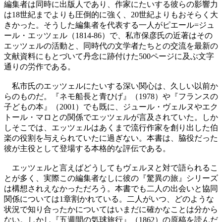
編集者は同時に出版人であり、作家にたいする彼らの影響力
は18世紀までよりも圧倒的に強く、20世紀よりもおそらく大
きかった。そうした編集者を代表する一人がピエール=ジュ
ール・エッツェル（1814-86）で、私市保彦氏の近著はその
エッツェルの活動と、同時代の文学者たちとの交流を最新の
文献資料にもとづいて丹念に跡付けた500ページに及ぶ文字
通りの労作である。
私市氏のエッツェルにたいする深い関心は、久しい以前か
らのものだ。『ネモ船長と青ひげ』（1978）や『フランスの
子どもの本』（2001）でも既に、ジュール・ヴェルヌやエク
トール・マロとの関係でエッツェルが言及されていた。しか
しそこでは、エッツェルはあくまで流行作家を創り出した伯
楽の役割を与えられていたに過ぎない。本書は、脇役だった
彼が主役として登場する本格的な評伝である。
エッツェルと言えばどうしてもヴェルヌと対で語られるこ
とが多く、実際この編集者なしに彼の『驚異の旅』シリーズ
は構想されえなかっただろう。本書でも二人の出会いと協同
関係については1章割かれている。二人がいつ、どのような
状況で知り合ったかについてはいまだに確かなことは分から
ない。しかし『五週間の気球旅行』（1862）の原稿を読んだ