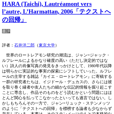
HARA (Taichi), Lautréamont vers
l’autre, L’Harmattan, 2006「テクストへ
の回帰」
書評
評者：
石井洋二郎
（
東京大学
）
世界のロートレアモン研究の潮流は、ジャン=ジャック・
ルフレールによるかなり確度の高い（ただし決定的ではな
い）詩人の肖像写真の発見をきっかけとして、1980年代以降
は明らかに実証的な事実の探索にシフトしていった。ルフレ
ールの主宰する雑誌『カイエ・ロートレアモン』に寄稿する
一群の研究者たちは、イジドール・デュカスの、さらには彼
を取り巻く縁者や友人たちの細かな伝記的情報を掘り起こす
ことに専念し、作品そのものをどう読むかという問題にはほ
とんど関心を払ってこなかったといっても過言ではない。し
かしもちろんその一方で、ジャン=リュック・ステンメッツ
のように「テクストへの回帰」を標榜する論者も少なからず
存在している。本書は、そのステンメッツのもとで本格的な