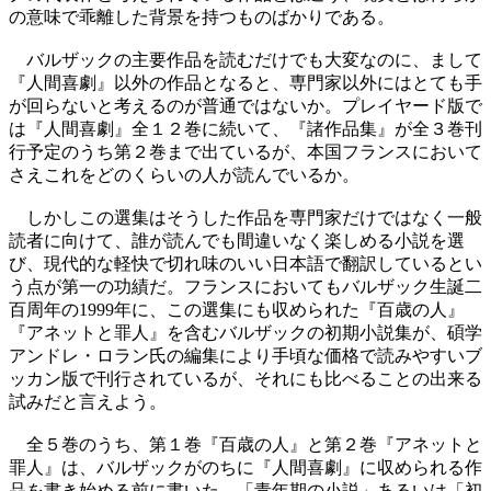
の意味で乖離した背景を持つものばかりである。
バルザックの主要作品を読むだけでも大変なのに、まして
『人間喜劇』以外の作品となると、専門家以外にはとても手
が回らないと考えるのが普通ではないか。プレイヤード版で
は『人間喜劇』全１２巻に続いて、『諸作品集』が全３巻刊
行予定のうち第２巻まで出ているが、本国フランスにおいて
さえこれをどのくらいの人が読んでいるか。
しかしこの選集はそうした作品を専門家だけではなく一般
読者に向けて、誰が読んでも間違いなく楽しめる小説を選
び、現代的な軽快で切れ味のいい日本語で翻訳しているとい
う点が第一の功績だ。フランスにおいてもバルザック生誕二
百周年の1999年に、この選集にも収められた『百歳の人』
『アネットと罪人』を含むバルザックの初期小説集が、碩学
アンドレ・ロラン氏の編集により手頃な価格で読みやすいブ
ッカン版で刊行されているが、それにも比べることの出来る
試みだと言えよう。
全５巻のうち、第１巻『百歳の人』と第２巻『アネットと
罪人』は、バルザックがのちに『人間喜劇』に収められる作
品を書き始める前に書いた、「青年期の小説」あるいは「初