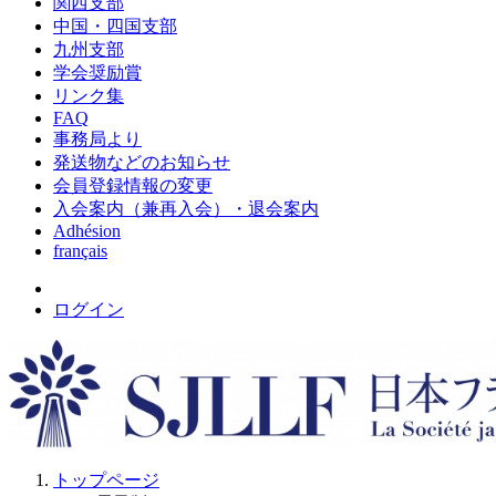
関西支部
中国・四国支部
九州支部
学会奨励賞
リンク集
FAQ
事務局より
発送物などのお知らせ
会員登録情報の変更
入会案内（兼再入会）・退会案内
Adhésion
français
ログイン
トップページ