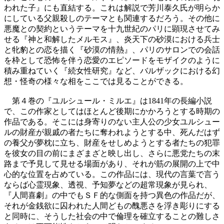
われた子』にも直結する。これは解説で芳川泰久氏が明らか
にしている父親殺しのテーマとも関連するだろう。その他に
悪魔との契約というテーマを十九世紀のパリに顕現させてみ
せる『神と和解したメルモス』、炎天下の砂漠における兵士
と牝豹との恋を描く『砂漠の情熱』、パリのサロンでの会話
を枠として恐怖を伴う恋愛のエピソードをモザイクのように
積み重ねていく『続女性研究』など、バルザックにおける幻
想・怪奇の様々な相をここでは見ることができる。
第４巻の『ユルシュール・ミルエ』は1841年の長編小説
で、この作家としてはほとんど後期にかかろうとする時期の
作品である。そこには身寄りのない主人公の少女ユルシュー
ルの財産が親戚の者たちに奪われようとする中、死んだはず
の養父が夢枕に立ち、財産をせしめようとする者たちの犯罪
を彼女の目の前にまざまざと映し出し、さらに悪党たちの末
路まで予見して見せる場面があり、それが筋の展開の上で中
心的な位置を占めている。この作品には、現代の言葉で言う
ならば心霊現象、透視、予知夢などの超常現象が見られ、
『人間喜劇』の中でもＳＦ的な側面を持つ異色の作品だが、
それが金銭欲に囚われた人間どもの醜悪さを浮き彫りにする
と同時に、そうした社会の中で倫理を確立することの難しさ