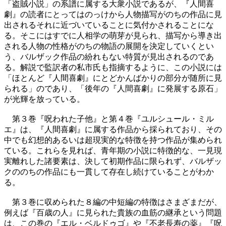
「盗賊小説」の系譜に属する大衆小説であるが、『人間喜
劇』の読者にとってはのっけから人物描写がのちの作品に見
出されるそれに近づいていることに気付かされることにな
る。そこにはすでに人相学の萌芽が見られ、描写から導き出
される人物の性格がのちの物語の展開を決定していくとい
う、バルザック作品の紛れもない特質が見出されるのであ
る。解説で監訳者の私市氏も指摘するように、この小説には
「ほとんど『人間喜劇』にとどかんばかりの部分が随所に見
られる」のであり、「後年の『人間喜劇』に発展する原石」
が光輝を放っている。
第３巻『呪われた子他』と第４巻『ユルシュール・ミル
エ』は、『人間喜劇』に属する作品から採られており、その
中でも幻想的あるいは超現実的な特徴を持つ作品が集められ
ている。これらを見れば、青年期の小説に特徴的な、一見現
実離れした諸要素は、決して初期作品に限られず、バルザッ
クののちの作品にも一貫して存在し続けていることがわか
る。
第３巻に収められた８編の中短編の特徴はさまざまだが、
例えば『百歳の人』に見られた貴族の血筋の継承という問題
は、この巻の『エル・ベルドゥゴ』や『不老長寿の薬』『呪