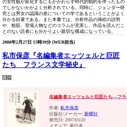
の女性観が変化するにもかかわらず時代的制約を伴ったもの
でしかないかがよく分析されている。同時に、ジェンダー研
究とは男女の認識の差についての学であるということがよく
分かる好著である。また本書では、分析作品の挿絵の説明
や、粗筋、登場人物などのコラムが充実し、作品を読んだこ
とのない読者にも分かりよい親切な構成になっている。
2008年2月27日
15時39分
[WEB担当]
私市保彦『名編集者エッツェルと巨匠
たち フランス文学秘史』
書評
名編集者エッツェルと巨匠たち―フラ
作者:
私市保彦
出版社/メーカー:
新曜社
発売日: 2007/03/20
メディア: 単行本