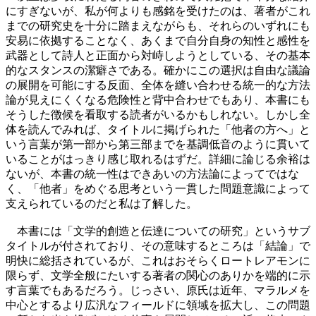
にすぎないが、私が何よりも感銘を受けたのは、著者がこれ
までの研究史を十分に踏まえながらも、それらのいずれにも
安易に依拠することなく、あくまで自分自身の知性と感性を
武器として詩人と正面から対峙しようとしている、その基本
的なスタンスの潔癖さである。確かにこの選択は自由な議論
の展開を可能にする反面、全体を縫い合わせる統一的な方法
論が見えにくくなる危険性と背中合わせでもあり、本書にも
そうした徴候を看取する読者がいるかもしれない。しかし全
体を読んでみれば、タイトルに掲げられた「他者の方へ」と
いう言葉が第一部から第三部までを基調低音のように貫いて
いることがはっきり感じ取れるはずだ。詳細に論じる余裕は
ないが、本書の統一性はできあいの方法論によってではな
く、「他者」をめぐる思考という一貫した問題意識によって
支えられているのだと私は了解した。
本書には「文学的創造と伝達についての研究」というサブ
タイトルが付されており、その意味するところは「結論」で
明快に総括されているが、これはおそらくロートレアモンに
限らず、文学全般にたいする著者の関心のありかを端的に示
す言葉でもあるだろう。じっさい、原氏は近年、マラルメを
中心とするより広汎なフィールドに領域を拡大し、この問題