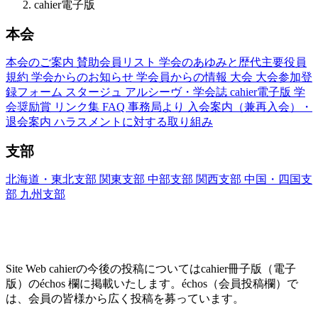
cahier電子版
本会
本会のご案内
賛助会員リスト
学会のあゆみと歴代主要役員
規約
学会からのお知らせ
学会員からの情報
大会
大会参加登
録フォーム
スタージュ
アルシーヴ・学会誌
cahier電子版
学
会奨励賞
リンク集
FAQ
事務局より
入会案内（兼再入会）・
退会案内
ハラスメントに対する取り組み
支部
北海道・東北支部
関東支部
中部支部
関西支部
中国・四国支
部
九州支部
Site Web cahier ── 書評・エッセー・研究レヴ
ュー
Site Web cahierの今後の投稿についてはcahier冊子版（電子
版）のéchos 欄に掲載いたします。échos（会員投稿欄）で
は、会員の皆様から広く投稿を募っています。