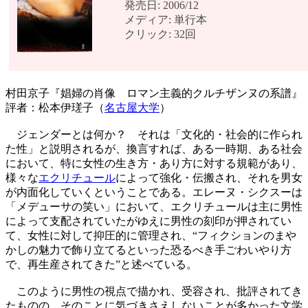
発売日: 2006/12
メディア: 単行本
クリック: 32回
村田京子『娼婦の肖像 ロマン主義的クルチザンヌの系譜』
評者：松本伊瑳子（
名古屋大学
）
ジェンダーとは何か？ それは「文化的・社会的に作られ
た性」と説明されるが、換言すれば、ある一時期、ある社会
において、特に女性の生き方・あり方に対する規範があり、
様々な
エクリチュール
によって強化・伝搬され、それを男女
が内面化していくということである。エレーヌ・シクスーは
「メデューサの笑い」において、エクリチュールは主に男性
によって支配されていたがゆえに男性の刻印が押されてい
て、女性に対して抑圧的に管理され、“フィクションのまや
かしの魅力で飾り立てるといった恐るべき手ごわいやり方
で、再生産されてきた”と述べている。
このように男性の視点で描かれ、受容され、批評されてき
たものの、そのことに気づきさえしないことが多かった文学