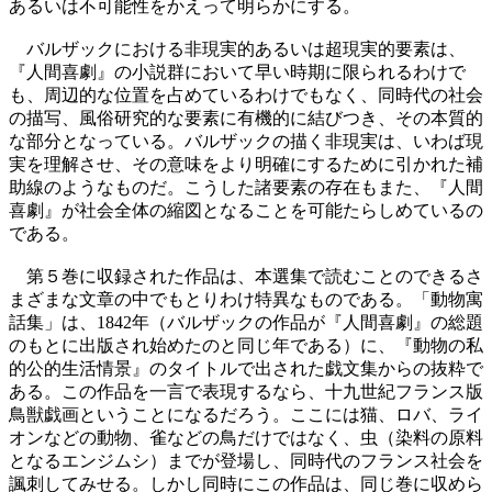
あるいは不可能性をかえって明らかにする。
バルザックにおける非現実的あるいは超現実的要素は、
『人間喜劇』の小説群において早い時期に限られるわけで
も、周辺的な位置を占めているわけでもなく、同時代の社会
の描写、風俗研究的な要素に有機的に結びつき、その本質的
な部分となっている。バルザックの描く非現実は、いわば現
実を理解させ、その意味をより明確にするために引かれた補
助線のようなものだ。こうした諸要素の存在もまた、『人間
喜劇』が社会全体の縮図となることを可能たらしめているの
である。
第５巻に収録された作品は、本選集で読むことのできるさ
まざまな文章の中でもとりわけ特異なものである。「動物寓
話集」は、1842年（バルザックの作品が『人間喜劇』の総題
のもとに出版され始めたのと同じ年である）に、『動物の私
的公的生活情景』のタイトルで出された戯文集からの抜粋で
ある。この作品を一言で表現するなら、十九世紀フランス版
鳥獣戯画ということになるだろう。ここには猫、ロバ、ライ
オンなどの動物、雀などの鳥だけではなく、虫（染料の原料
となるエンジムシ）までが登場し、同時代のフランス社会を
諷刺してみせる。しかし同時にこの作品は、同じ巻に収めら