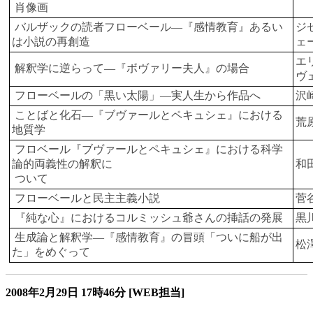
肖像画
バルザックの読者フローベール―『感情教育』あるい
ジ
は小説の再創造
ェ
エ
解釈学に逆らって―『ボヴァリー夫人』の場合
ヴ
フローベールの「黒い太陽」―実人生から作品へ
沢
ことばと化石―『ブヴァールとペキュシェ』における
荒
地質学
フロベール『ブヴァールとペキュシェ』における科学
論的両義性の解釈に
和
ついて
フローベールと民主主義小説
菅
『純な心』におけるコルミッシュ爺さんの挿話の発展
黒
生成論と解釈学―『感情教育』の冒頭「ついに船が出
松
た」をめぐって
2008年2月29日
17時46分
[WEB担当]