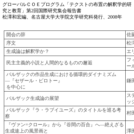
グローバルＣＯＥプログラム「テクストの布置の解釈学的研
究と教育」第2回国際研究集会報告書
松澤和宏編、名古屋大学大学院文学研究科発行、2008年
開会の辞
佐
序文
松
生成論は解釈学か？
エ
フ
民主主義的小説と人間的なるものの邂逅
ー
バルザックの作品生成における循環的ダイナミズム
―『セザール・ビロトー』
鎌
を中心に
ス
バルザック生成論の展望
ッ
バルザック『ラ・ラブイユーズ』のタイトルを巡る考
村
察
『ヴァン=クロール』から『谷間の百合』へ―絶えざる
生成途上の風景画と
澤