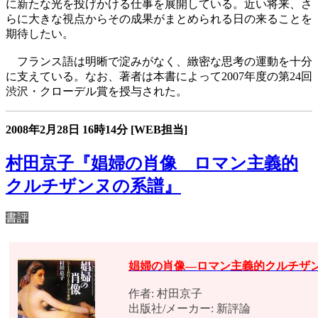
に新たな光を投げかける仕事を展開している。近い将来、さ
らに大きな視点からその成果がまとめられる日の来ることを
期待したい。
フランス語は明晰で淀みがなく、緻密な思考の運動を十分
に支えている。なお、著者は本書によって2007年度の第24回
渋沢・クローデル賞を授与された。
2008年2月28日
16時14分
[WEB担当]
村田京子『娼婦の肖像 ロマン主義的
クルチザンヌの系譜』
書評
娼婦の肖像―ロマン主義的クルチザ
作者: 村田京子
出版社/メーカー: 新評論