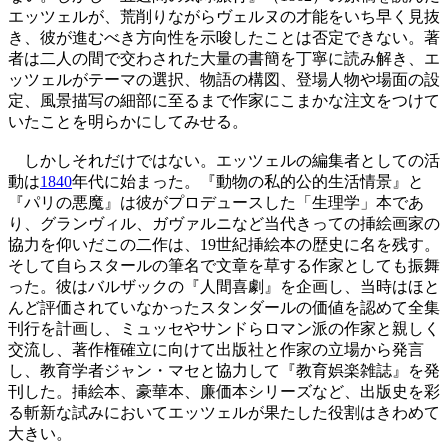
エッツェルが、荒削りながらヴェルヌの才能をいち早く見抜
き、彼が進むべき方向性を示唆したことは否定できない。著
者は二人の間で交わされた大量の書簡を丁寧に読み解き、エ
ッツェルがテーマの選択、物語の構図、登場人物や場面の設
定、風景描写の細部に至るまで作家にこまかな注文をつけて
いたことを明らかにしてみせる。
しかしそれだけではない。エッツェルの編集者としての活
動は
1840
年代に始まった。『動物の私的公的生活情景』と
『パリの悪魔』は彼がプロデュースした「生理学」本であ
り、グランヴィル、ガヴァルニなど当代きっての挿絵画家の
協力を仰いだこの二作は、19世紀挿絵本の歴史に名を残す。
そして自らスタールの筆名で文章を草する作家としても振舞
った。彼はバルザックの『人間喜劇』を企画し、当時はほと
んど評価されていなかったスタンダールの価値を認めて全集
刊行を計画し、ミュッセやサンドらロマン派の作家と親しく
交流し、著作権確立に向けて出版社と作家の立場から発言
し、教育学者ジャン・マセと協力して『教育娯楽雑誌』を発
刊した。挿絵本、豪華本、廉価本シリーズなど、出版史を彩
る斬新な試みにおいてエッツェルが果たした役割はきわめて
大きい。