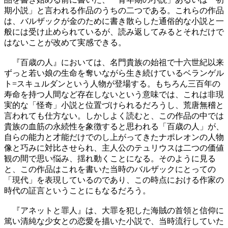
期小説」と言われる作品のうちの二つである。これらの作品
は、バルザックが金のために書き散らした通俗的な小説と一
般には受け止められているが、読み返してみるとそれだけで
はないことが改めて実感できる。
『百歳の人』においては、名門貴族の始祖で十六世紀以来
ずっと若い娘の生命を奪いながら生き続けているベランゲル
ト=スキュルダンという人物が登場する。もちろん三百年の
寿命を持つ人間など存在しないという意味では、これは非現
実的な「怪奇」小説と位置づけられるだろうし、荒唐無稽と
言われても仕方ない。しかしよく読むと、この作品の中では
貴族の血筋の永続性を象徴すると思われる「百歳の人」が、
自らの能力と才能だけでのし上がってきたナポレオンの人物
像と巧みに対比させられ、主人公のテュリウスは二つの価値
観の間で思い悩み、揺れ動くことになる。そのように見る
と、この作品はこれを書いた当時のバルザックにとっての
「現代」を表現しているのであり、この時点における作家の
時代の証言ということにもなるだろう。
『アネットと罪人』は、大罪を犯した海賊の首領と信仰に
篤い清純な少女との恋愛を描いた小説で、当時流行していた