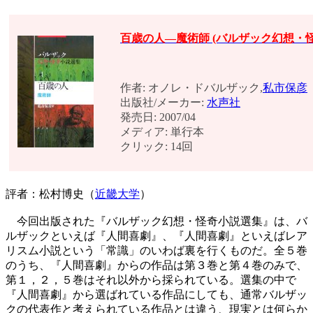
百歳の人―魔術師 (バルザック幻想・
作者: オノレ・ドバルザック,
私市保彦
出版社/メーカー:
水声社
発売日: 2007/04
メディア: 単行本
クリック: 14回
評者：松村博史（
近畿大学
）
今回出版された『バルザック幻想・怪奇小説選集』は、バ
ルザックといえば『人間喜劇』、『人間喜劇』といえばレア
リスム小説という「常識」のいわば裏を行くものだ。全５巻
のうち、『人間喜劇』からの作品は第３巻と第４巻のみで、
第１，２，５巻はそれ以外から採られている。選集の中で
『人間喜劇』から選ばれている作品にしても、通常バルザッ
クの代表作と考えられている作品とは違う、現実とは何らか