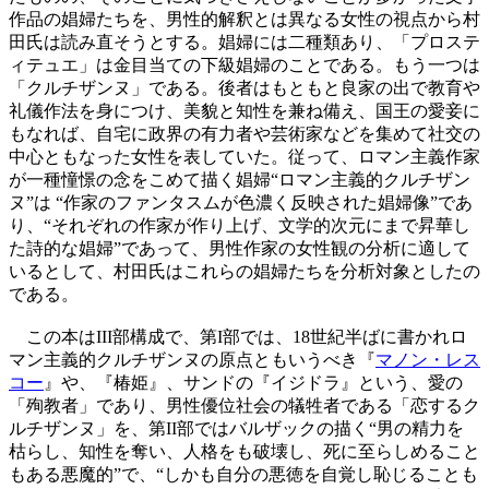
作品の娼婦たちを、男性的解釈とは異なる女性の視点から村
田氏は読み直そうとする。娼婦には二種類あり、「プロステ
ィテュエ」は金目当ての下級娼婦のことである。もう一つは
「クルチザンヌ」である。後者はもともと良家の出で教育や
礼儀作法を身につけ、美貌と知性を兼ね備え、国王の愛妾に
もなれば、自宅に政界の有力者や芸術家などを集めて社交の
中心ともなった女性を表していた。従って、ロマン主義作家
が一種憧憬の念をこめて描く娼婦“ロマン主義的クルチザン
ヌ”は “作家のファンタスムが色濃く反映された娼婦像”であ
り、“それぞれの作家が作り上げ、文学的次元にまで昇華し
た詩的な娼婦”であって、男性作家の女性観の分析に適して
いるとして、村田氏はこれらの娼婦たちを分析対象としたの
である。
この本はIII部構成で、第I部では、18世紀半ばに書かれロ
マン主義的クルチザンヌの原点ともいうべき『
マノン・レス
コー
』や、『椿姫』、サンドの『イジドラ』という、愛の
「殉教者」であり、男性優位社会の犠牲者である「恋するク
ルチザンヌ」を、第II部ではバルザックの描く“男の精力を
枯らし、知性を奪い、人格をも破壊し、死に至らしめること
もある悪魔的”で、“しかも自分の悪徳を自覚し恥じることも