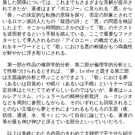
盾した関係については、これまでもさまざまな見解が提示さ
れてきたが、著者はまず『ポエジー』に見られる「悪」から
「善」への決定的な転換の意味を探り、否定の対象とされて
いるロマン派詩人たちの「疑惑の詩」と「悪」の問題を検証
した上で、そこから時間的にさかのぼって『歌』のテクスト
を逆照射するという手順を踏んでいる。ここで重要なファク
ターとして導入されるのが「アイロニー」の概念であり、こ
れをキーワードとして『歌』における悪の称揚がもつ両義性
が鮮やかに浮き彫りにされる。
第一部が作品の修辞学的分析、第二部が倫理学的分析とし
て性格づけられるとすれば、「夢」Le rêve と題する第三部
は主題論的分析と呼ぶことができよう。『歌』における夢
（あるいは目覚め）や眠り（あるいは不眠）というテーマ設
定自体はとりたててめずらしいものではないが、著者はシュ
ルレアリスム、バシュラールの精神分析批評、ル・クレジオ
などを周到に参照しながらも、そのいずれにも回収されるこ
とのない立場から夢とそれにまつわるもろもろの主題（夜、
彷徨、通過、水、等々）について自在に論じている。著者の
筆が最も伸び伸びと冴えている部分といっていいだろう。
以上は多岐にわたる内容のきわめて大雑把で不十分な紹介