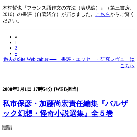
木村哲也『フランス語作文の方法（表現編）』（第三書房、
2016）の書評（自著紹介）が届きました。
こちら
からご覧く
ださい。
«
1
2
»
過去のSite Web cahier ── 書評・エッセー・研究レヴューは
こちら
過去の書評・エッセー・研究レヴュー
2008年3月1日
17時54分
[WEB担当]
私市保彦・加藤尚宏責任編集『バルザ
ック幻想・怪奇小説選集』全５巻
書評