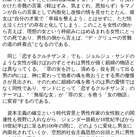
かけた非難の言葉（軽はずみ、気まぐれ、恩知らず）をマノ
ンが自らの言葉として内面化し改悛の情を見せたとたん、彼
女は“自分の才覚で「幸福を整えよう」とはせずに、ただ怯
え泣くだけ”の存在と化してしまう。このことを女性の側か
ら言えば、理想の女という枠組みにはめ込まれる女性にとっ
ての死であり、男性の側から言えば、“デ・グリューの苦難
の道の終着点”となるのである。
同じ「恋するクルチザンヌ」でも、ジョルジュ・サンドの
ような女性が描けばおのずとそれは男性が描く娼婦の物語と
は異なってくる。「罪の女を許し、清める」役を買って出る
男の内には、神に変わって他者の魂を救おうとする男の傲慢
さが見出され、そのために娼婦の魂を救うのは男の愛情では
なく同性であり、サンドにとって「恋するクルチザンヌ」の
テーマは、“「無垢な女」が「罪の女」を救う「女の物語」
に変容”するのである。
資本主義の確立という時代背景と男性作家の女性観との関
連性も視野に入れながら、ジェンダー規範が18世紀半ばから
19世紀半ばに至る約100年の間に、どのように変化し男女に
内面化されていくか、空想的社会主義思想の台頭と共に男性