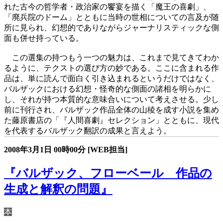
れた古今の哲学者・政治家の饗宴を描く「魔王の喜劇」、
「廃兵院のドーム」とともに当時の世相についての言及が随
所に見られ、幻想的でありながらジャーナリスティックな側
面も併せ持っている。
この選集の持つもう一つの魅力は、これまで見てきてわか
るように、テクストの選び方の妙である。ここに含まれる作
品は、単に読んで面白く引き込まれるというだけではなく、
バルザックにおける幻想・怪奇的な側面の諸相を明らかに
し、それが持つ本質的な意味合いについて考えさせる。少し
前に刊行され、バルザック作品全体の山稜を成す小説を集め
た藤原書店の「『人間喜劇』セレクション」とともに、現代
を代表するバルザック翻訳の成果と言えよう。
2008年3月1日
00時00分
[WEB担当]
『バルザック、フローベール 作品の
生成と解釈の問題』
本