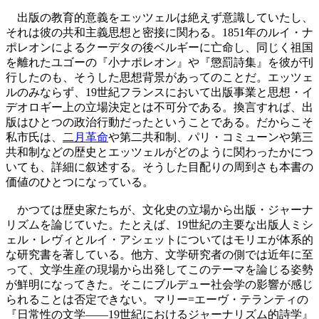
出版の教育的意義をエッツェルは絶えず意識していたし、
それは彼の共和主義思想と密接に関わる。1851年のルイ・ナ
ポレオンによるクーデタの後ベルギーに亡命し、同じく祖国
を離れたユゴーの『小ナポレオン』や『懲罰詩集』を彼が刊
行したのも、そうした思想背景があってのことだ。エッツェ
ルのみならず、19世紀フランスにおいて出版事業と思想・イ
デオロギー上の立場決定とは不可分である。換言すれば、出
版はひとつの政治行動だったということである。だからこそ
私市氏は、
二月革命
や第二共和制、パリ・コミューンや第三
共和制などの歴史とエッツェルがどのように関わったかにつ
いても、詳細に叙述する。そうした目配りの周到さも本書の
価値のひとつになっている。
かつては歴史家たちが、文化史の立場から出版・ジャーナ
リズムを論じていた。たとえば、19世紀の主要な出版人ミシ
ェル・レヴィとルイ・アシェットについてはモリエが体系的
な研究書を著している。他方、文学研究者の側では近年に至
って、文学生産の現場から出発してこのテーマを論じる姿勢
が鮮明になってきた。そこにブルデュー社会学の影響が感じ
られることは否定できない。マリー=エーヴ・テランティの
『日常性の文学――19世紀におけるジャーナリズム的詩学』