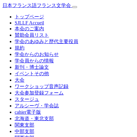
日本フランス語フランス文学会
トップページ
SJLLF Accueil
本会のご案内
賛助会員リスト
学会のあゆみと歴代主要役員
規約
学会からのお知らせ
学会員からの情報
新刊・博士論文
イベントその他
大会
ワークショップ音声記録
大会参加登録フォーム
スタージュ
アルシーヴ・学会誌
cahier電子版
北海道・東北支部
関東支部
中部支部