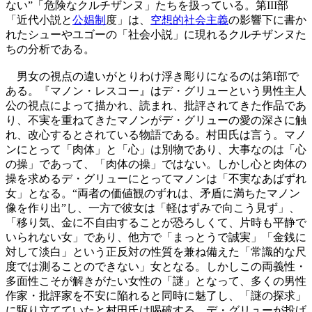
ない”「危険なクルチザンヌ」たちを扱っている。第III部
「近代小説と
公娼制
度」は、
空想的社会主義
の影響下に書か
れたシューやユゴーの「社会小説」に現れるクルチザンヌた
ちの分析である。
男女の視点の違いがとりわけ浮き彫りになるのは第I部で
ある。『マノン・レスコー』はデ・グリューという男性主人
公の視点によって描かれ、読まれ、批評されてきた作品であ
り、不実を重ねてきたマノンがデ・グリューの愛の深さに触
れ、改心するとされている物語である。村田氏は言う。マノ
ンにとって「肉体」と「心」は別物であり、大事なのは「心
の操」であって、「肉体の操」ではない。しかし心と肉体の
操を求めるデ・グリューにとってマノンは「不実なあばずれ
女」となる。“両者の価値観のずれは、矛盾に満ちたマノン
像を作り出”し、一方で彼女は「軽はずみで向こう見ず」、
「移り気、金に不自由することが恐ろしくて、片時も平静で
いられない女」であり、他方で「まっとうで誠実」「金銭に
対して淡白」という正反対の性質を兼ね備えた「常識的な尺
度では測ることのできない」女となる。しかしこの両義性・
多面性こそが解きがたい女性の「謎」となって、多くの男性
作家・批評家を不安に陥れると同時に魅了し、「謎の探求」
に駆り立てていたと村田氏は喝破する。デ・グリューが投げ