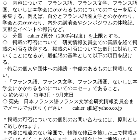
◇ 内容について フランス語、フランス文学、フランス語
圏、ないしは本学会にかかわるものについてのエセーを広く
募集する。例えば、自分とフランス語圏文学とのかかわり、
学会とのかかわり、内外の講演会やシンポジウムの体験記、
支部会イベントの報告など。
◇ 分量 cahier 2頁分（2000字程度）を上限とする。
◇ 掲載の可否について 研究情報委員会での審議を経て掲
載の可否を決定する。掲載の可否については個別に対応して
いくことになるが、最低限の基準として以下の項目を設け
る。
・特定の個人や団体への誹謗・中傷のあるものは掲載しな
い。
・「フランス語、フランス文学、フランス語圏、ないしは本
学会にかかわるものについてのエセー」であること。
◇ 締め切り 毎年3月・9月末日
◇ 宛先 日本フランス語フランス文学会研究情報委員会ま
でメールでお送りください： cahier_sjllf@yahoo.co.jp
＊掲載の可否についての個別のお問い合わせには、原則とし
て応じかねます。
＊内容に相違のない範囲で、軽微な修正を施した上で掲載さ
せていただくことがあります。その場合にはご連絡いたしま