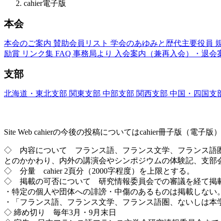
cahier電子版
本会
本会のご案内
賛助会員リスト
学会のあゆみと歴代主要役員
励賞
リンク集
FAQ
事務局より
入会案内（兼再入会）・退会
支部
北海道・東北支部
関東支部
中部支部
関西支部
中国・四国支
Site Web cahier ── 書評・エッセー・研究レ
Site Web cahierの今後の投稿についてはcahier冊子
◇ 内容について フランス語、フランス文学、フランス語
とのかかわり、内外の講演会やシンポジウムの体験記、支部
◇ 分量 cahier 2頁分（2000字程度）を上限とする。
◇ 掲載の可否について 研究情報委員会での審議を経て掲
・特定の個人や団体への誹謗・中傷のあるものは掲載しない
・「フランス語、フランス文学、フランス語圏、ないしは本
◇ 締め切り 毎年3月・9月末日