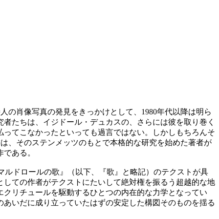
の肖像写真の発見をきっかけとして、1980年代以降は明ら
究者たちは、イジドール・デュカスの、さらには彼を取り巻く
払ってこなかったといっても過言ではない。しかしもちろんそ
書は、そのステンメッツのもとで本格的な研究を始めた著者が
作である。
として『マルドロールの歌』（以下、『歌』と略記）のテクストが具
としての作者がテクストにたいして絶対権を振るう超越的な地
エクリチュールを駆動するひとつの内在的な力学となってい
のあいだに成り立っていたはずの安定した構図そのものを揺る