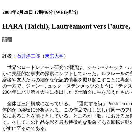
過去の書評・エッセー・研究レヴュー
2008年2月29日
17時46分
[WEB担当]
HARA (Taichi), Lautréamont vers l
書評
評者：
石井洋二郎
（
東京大学
）
世界のロートレアモン研究の潮流は、ジャン=ジャック・ル
かに実証的な事実の探索にシフトしていった。ルフレールの
縁者や友人たちの細かな伝記的情報を掘り起こすことに専念
の一方で、ジャン=リュック・ステンメッツのように「テク
2004年にパリ第４大学に提出した博士論文に手を加えたも
全体は三部構成になっている。 「運動する詩」Poésie en
体的かつ綿密に分析される。この作品ではしばしば同一のフ
位にあることを前提としている。ところが『歌』における反
く。そしてこの作品を彩る最も特徴的な形象である回転運動
がすに至るのである。