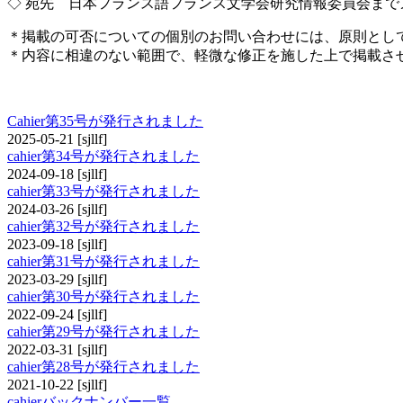
◇ 宛先 日本フランス語フランス文学会研究情報委員会までメールでお送り
＊掲載の可否についての個別のお問い合わせには、原則とし
＊内容に相違のない範囲で、軽微な修正を施した上で掲載さ
cahier
Cahier第35号が発行されました
2025-05-21
[sjllf]
cahier第34号が発行されました
2024-09-18
[sjllf]
cahier第33号が発行されました
2024-03-26
[sjllf]
cahier第32号が発行されました
2023-09-18
[sjllf]
cahier第31号が発行されました
2023-03-29
[sjllf]
cahier第30号が発行されました
2022-09-24
[sjllf]
cahier第29号が発行されました
2022-03-31
[sjllf]
cahier第28号が発行されました
2021-10-22
[sjllf]
cahierバックナンバー一覧