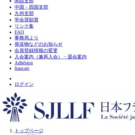
関西支部
中国・四国支部
九州支部
学会奨励賞
リンク集
FAQ
事務局より
発送物などのお知らせ
会員登録情報の変更
入会案内（兼再入会）・退会案内
Adhésion
français
ログイン
トップページ