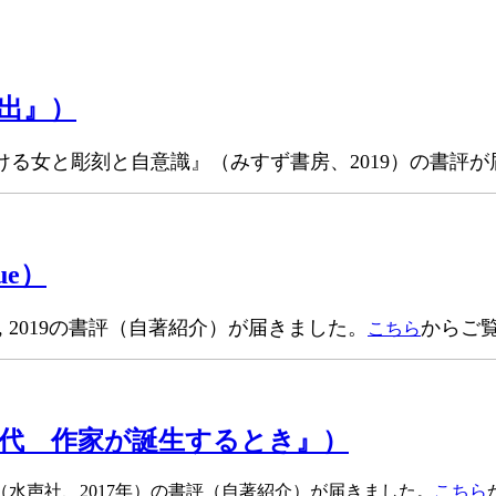
出』）
る女と彫刻と自意識』（みすず書房、2019）の書評が
gue）
ons Kimé, 2019の書評（自著紹介）が届きました。
からご
こちら
代 作家が誕生するとき』）
水声社、2017年）の書評（自著紹介）が届きました。
こちら