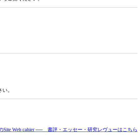
さい。
Site Web cahier ── 書評・エッセー・研究レヴューはこちら