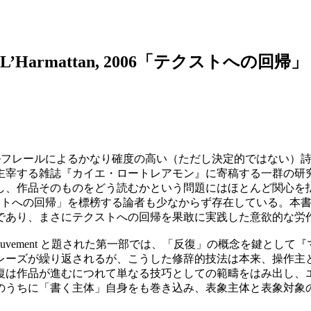
’autre, L’Harmattan, 2006「テクストへの回帰」
フレールによるかなり確度の高い（ただし決定的ではない）詩人
主宰する雑誌『カイエ・ロートレアモン』に寄稿する一群の研
し、作品そのものをどう読むかという問題にはほとんど関心を
ストへの回帰」を標榜する論者も少なからず存在している。本
のであり、まさにテクストへの回帰を果敢に実践した意欲的な労
 mouvement と題された第一部では、「反復」の概念を鍵
レーズが繰り返されるが、こうした修辞的技法は本来、操作主
復は作品が進むにつれて単なる技巧としての範疇をはみ出し、
のうちに「書く主体」自身をも巻き込み、表象主体と表象対象