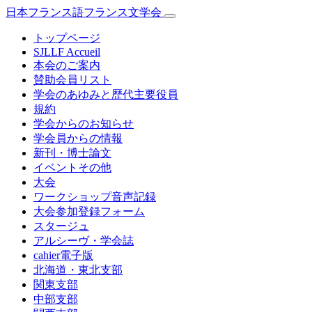
日本フランス語フランス文学会
トップページ
SJLLF Accueil
本会のご案内
賛助会員リスト
学会のあゆみと歴代主要役員
規約
学会からのお知らせ
学会員からの情報
新刊・博士論文
イベントその他
大会
ワークショップ音声記録
大会参加登録フォーム
スタージュ
アルシーヴ・学会誌
cahier電子版
北海道・東北支部
関東支部
中部支部