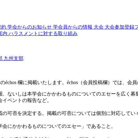
規約
学会からのお知らせ
学会員からの情報
大会
大会参加登録
案内
ハラスメントに対する取り組み
部
九州支部
ヴュー
版（電子版）のéchos 欄に掲載いたします。échos（会員投稿欄）
圏、ないしは本学会にかかわるものについてのエセーを広く募
会イベントの報告など。
載の可否を決定する。掲載の可否については個別に対応してい
。
学会にかかわるものについてのエセー」であること。