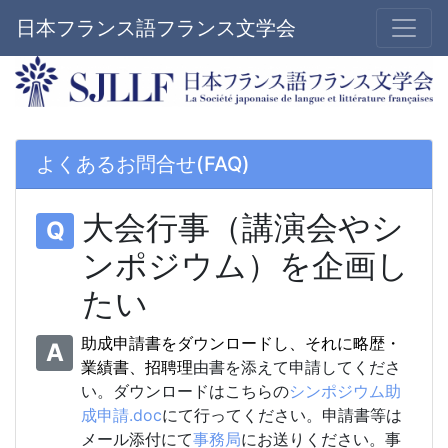
日本フランス語フランス文学会
よくあるお問合せ(FAQ)
大会行事（講演会やシ
Q
ンポジウム）を企画し
たい
助成申請書をダウンロードし、それに略歴・
A
業績書、招聘理
由書を添えて申請してくださ
い。ダウンロードはこちらの
シンポジウム助
成申請.doc
にて行ってください。申請書等は
メール添付にて
事務局
にお送りください。事