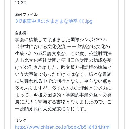
2020
添付ファイル
317東西中世のさまざまな地平 (1).jpg
自由欄
学会に後援して頂きました国際シンポジウム
《中世における文化交流 ーー 対話から文化の
生成へ》の成果論文集が、この度、公益財団法
人出光文化福祉財団と笹川日仏財団の助成を受
けて公刊されました。欧文版と邦語版の準備と
いう大事業であっただけではなく、様々な難題
に見舞われる中での刊行となり、至らない点も
多々ありますが、多くの方のご理解とご尽力に
よって、今後の国際的・学際的事業の益々の発
展に大きく寄与する書物となりましたので、ご
一読願えれば大変光栄に存じます。
リンク
http://www.chisen.co.jp/book/b516434.html