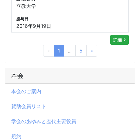
立教大学
授与日
2016年9月19日
詳細
«
1
...
5
»
本会
本会のご案内
賛助会員リスト
学会のあゆみと歴代主要役員
規約