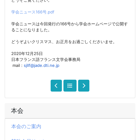
学会ニュース166号.pdf
学会ニュースは今回発行の166号から学会ホームページで公開す
ること
に
なりました。
どうぞよいクリスマス、
お
正月を
お
過ごしくださいませ。
2020年12月25日
日本フランス語フランス文学会事務局
mail :
sjllf@jade.dti.ne.jp
本会
本会のご案内