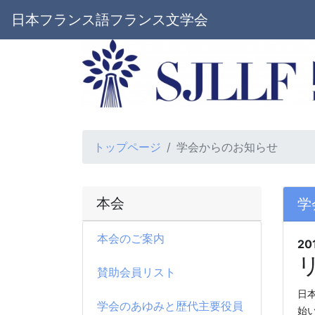
日本フランス語フランス文学会
トップページ
学会からのお知らせ
本会
学
本会のご案内
20
賛助会員リスト
日本
学会のあゆみと歴代主要役員
始