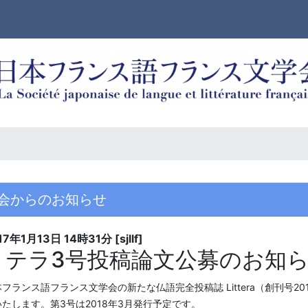
会からのお知らせ
17年1月13日
14時31分
[sjllf]
リテラ3号投稿論文公募のお知
フランス語フランス文学会の新たな仏語完全投稿誌 Littera（創刊号20
いたします。
第3号は2018年3月発行予定です。