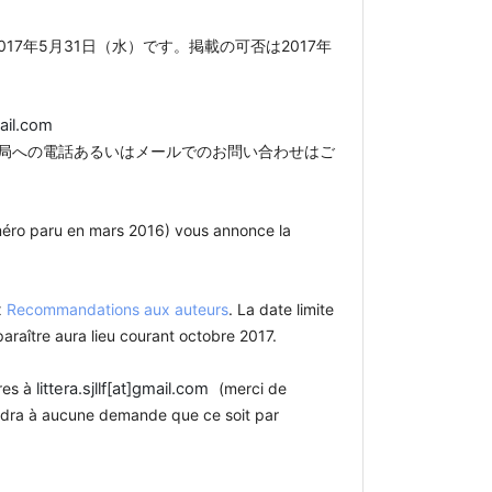
017年5月31日（水）です。
掲載の可否は2017年
mail.com
局への電話あるいはメールでのお問い合わせはご
uméro paru en mars 2016) vous annonce la
x
Recommandations aux auteurs
. La date limite
paraître aura lieu courant octobre 2017.
res à
littera.sjllf[at]gmail.com
(merci de
ondra à aucune demande que ce soit par