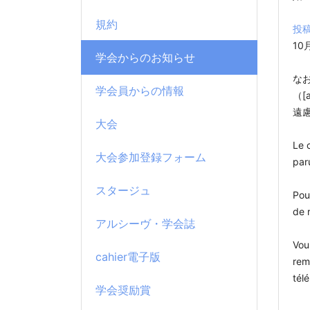
規約
投
1
学会からのお知らせ
な
学会員からの情報
（[
遠
大会
Le 
大会参加登録フォーム
par
スタージュ
Pou
de 
アルシーヴ・学会誌
Vou
cahier電子版
rem
tél
学会奨励賞