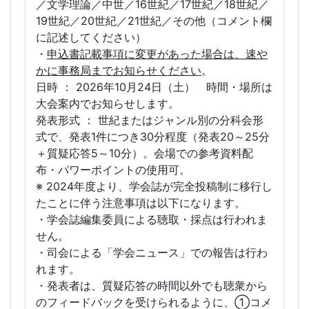
／文学理論／中世／16世紀／17世紀／18世紀／
19世紀／20世紀／21世紀／その他（コメント欄
に記述してください）
・
申込書記載事項に変更があった場合は、速や
かに事務局までお知らせください
。
日時 ： 2026年10月24日（土） 時間・場所は
大会案内でお知らせします。
発表形式 ： 世紀またはジャンル別の分科会形
式で、発表1件につき30分程度（発表20～25分
＋質疑応答5～10分）。会場での参考資料配
布・パワーポイントの使用可。
※ 2024年度より、学会誌が完全投稿制に移行し
たことに伴う注意事項は以下になります。
・学会誌編集委員による聴取・採点は行われま
せん。
・司会による「学会ニュース」での報告は行わ
れます。
・発表者は、質疑応答の時間以外でも聴衆から
のフィードバックを受けられるように、①コメ