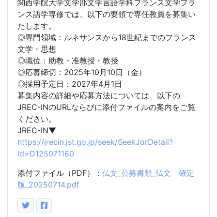
関西学院大学文学部文学言語学科フランス文学フラ
ンス語学専修では、以下の要領で専任教員を募集い
たします。
◎専門領域：ルネサンスから18世紀までのフランス
文学・思想
◎職位：助教・准教授・教授
◎応募締切：2025年10月10日（金）
◎採用予定日：2027年4月1日
募集内容の詳細や応募方法については、以下の
JREC-INのURLならびに添付ファイルの案内をご覧
ください。
JREC-IN▼
https://jrecin.jst.go.jp/seek/SeekJorDetail?
id=D125071160
添付ファイル（PDF）：
仏文_公募書類_仏文 確定
版_20250714.pdf